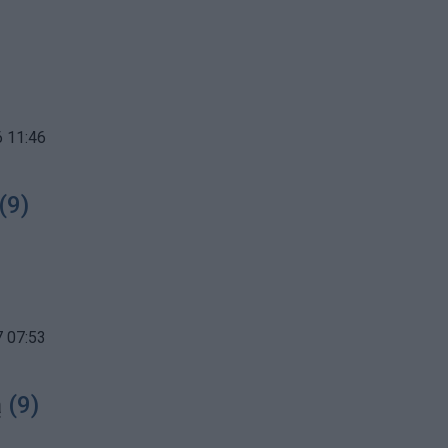
 11:46
(9)
 07:53
ą
(9)