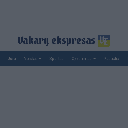
Jūra
Sportas
Pasaulis
Verslas
Gyvenimas