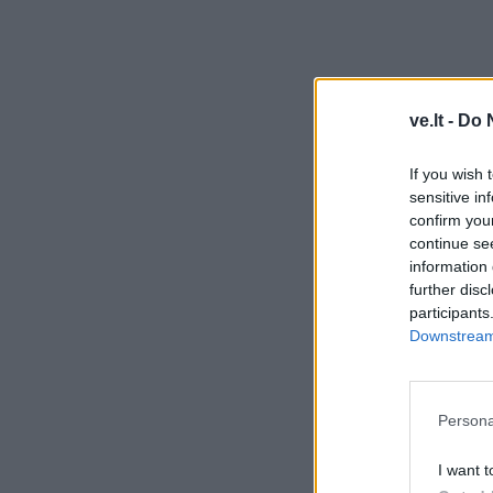
ve.lt -
Do 
If you wish 
sensitive in
confirm you
continue se
information 
further disc
participants
Downstream 
Persona
I want t