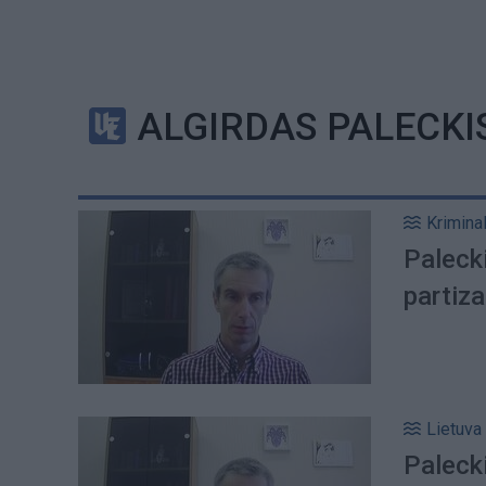
ALGIRDAS PALECKI
Kriminal
Palecki
partiz
Lietuva
Palecki