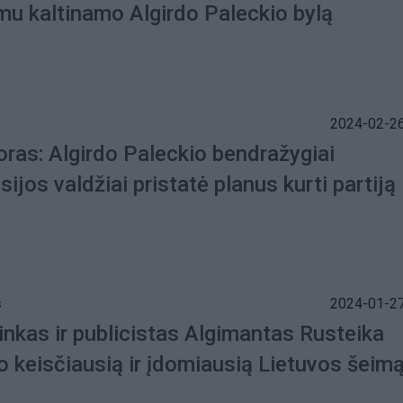
imu kaltinamo Algirdo Paleckio bylą
2024-02-26
oras: Algirdo Paleckio bendražygiai
sijos valdžiai pristatė planus kurti partiją
s
2024-01-27
inkas ir publicistas Algimantas Rusteika
o keisčiausią ir įdomiausią Lietuvos šeim