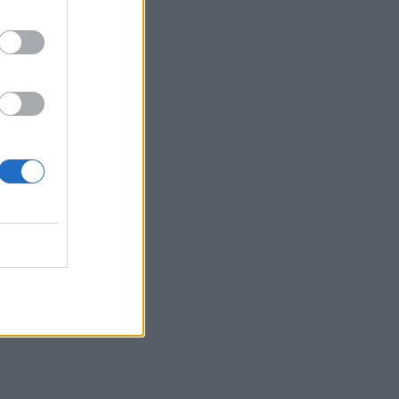
 14:40
no
 18:40
usmė