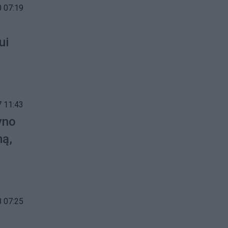
 07:19
ui
 11:43
yno
mą,
 07:25