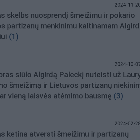
2024-11-20
s skelbs nuosprendį šmeižimu ir pokario
os partizanų menkinimu kaltinamam Algird
iui
(1)
2024-10-07
ras siūlo Algirdą Paleckį nuteisti už Laur
no šmeižimą ir Lietuvos partizanų niekini
 dar vieną laisvės atėmimo bausmę
(3)
2024-02-28
 ketina atversti šmeižimu ir partizanų