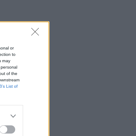
sonal or
ection to
ou may
 personal
out of the
 downstream
B’s List of