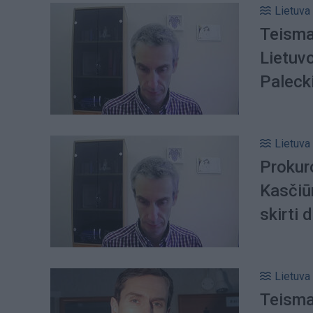
Lietuva
Teisma
Lietuv
Paleck
Lietuva
Prokuro
Kasčiū
skirti
Lietuva
Teismas