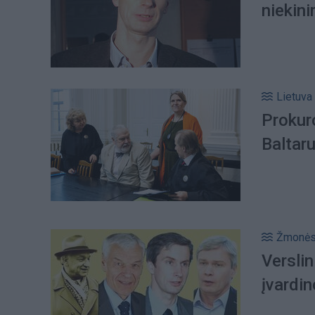
niekin
Lietuva
Prokur
Baltaru
Žmonė
Verslin
įvardin