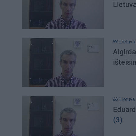
Lietuva
Lietuva
Algird
išteisi
Lietuva
Eduard
(3)