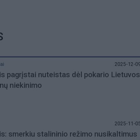
S
ai
2025-12-09
s pagrįstai nuteistas dėl pokario Lietuvos
anų niekinimo
2025-11-05
s: smerkiu stalininio režimo nusikaltimus