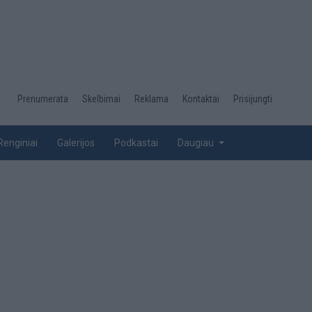
Desktop
Prenumerata
Skelbimai
Reklama
Kontaktai
Prisijungti
menu
top
Renginiai
Galerijos
Podkastai
Daugiau