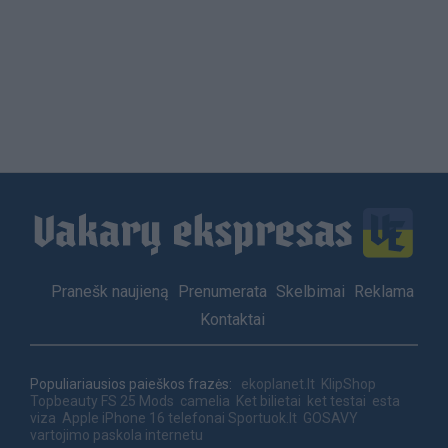
Footer
Pranešk naujieną
Prenumerata
Skelbimai
Reklama
menu
Kontaktai
Populiariausios paieškos frazės:
ekoplanet.lt
KlipShop
Topbeauty
FS 25 Mods
camelia
Ket bilietai
ket testai
esta
viza
Apple iPhone 16 telefonai
Sportuok.lt
GOSAVY
vartojimo paskola internetu