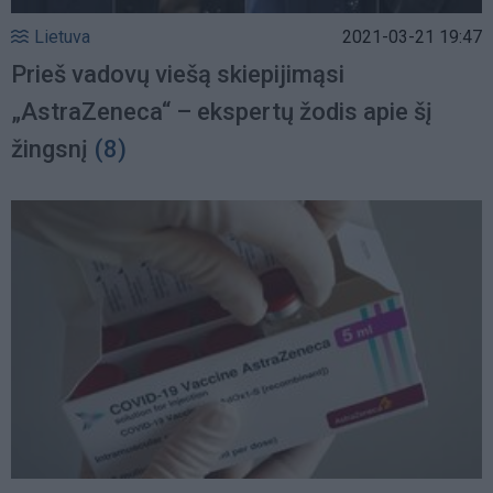
Lietuva
2021-03-21 19:47
Prieš vadovų viešą skiepijimąsi
„AstraZeneca“ – ekspertų žodis apie šį
žingsnį
(8)