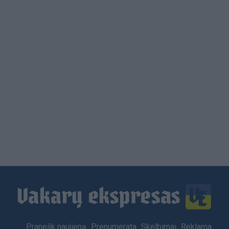
Load
More
Footer
Pranešk naujieną
Prenumerata
Skelbimai
Reklama