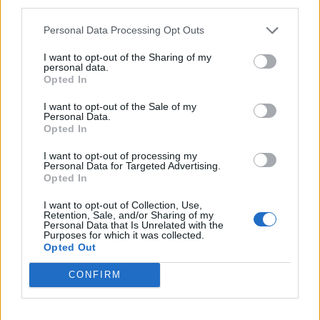
third parties.
Pasaulis
2025-05-25 13:47
Personal Data Processing Opt Outs
„1000 už 1000“ mainai baigti: Ukraina iš
I want to opt-out of the Sharing of my
personal data.
nelaisvės susigrąžino dar 303 gynėjus
Opted In
I want to opt-out of the Sale of my
Personal Data.
Opted In
I want to opt-out of processing my
Personal Data for Targeted Advertising.
Opted In
I want to opt-out of Collection, Use,
Retention, Sale, and/or Sharing of my
Personal Data that Is Unrelated with the
Purposes for which it was collected.
Opted Out
CONFIRM
Pasaulis
2025-05-24 14:25