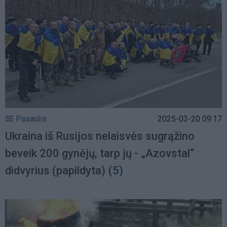
Pasaulis
2025-03-20 09:17
Ukraina iš Rusijos nelaisvės sugrąžino
beveik 200 gynėjų, tarp jų - „Azovstal“
didvyrius (papildyta)
(5)