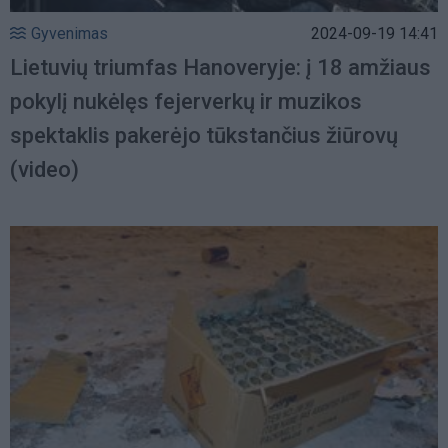
Gyvenimas
2024-09-19 14:41
Lietuvių triumfas Hanoveryje: į 18 amžiaus
pokylį nukėlęs fejerverkų ir muzikos
spektaklis pakerėjo tūkstančius žiūrovų
(video)