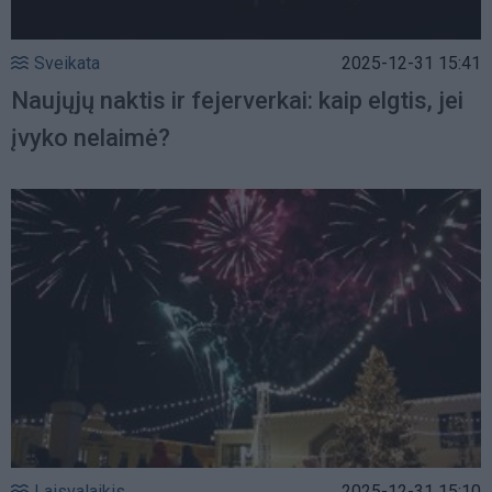
Sveikata
2025-12-31 15:41
Naujųjų naktis ir fejerverkai: kaip elgtis, jei
įvyko nelaimė?
Laisvalaikis
2025-12-31 15:10