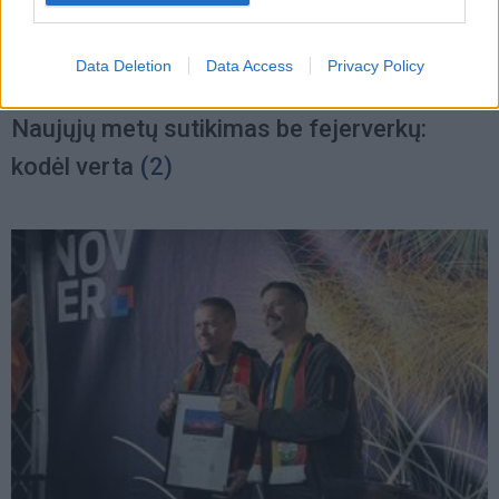
Data Deletion
Data Access
Privacy Policy
Lietuva
2024-12-30 20:21
Naujųjų metų sutikimas be fejerverkų:
kodėl verta
(2)