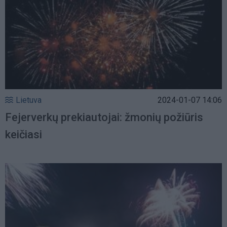
Lietuva
2024-01-07 14:06
Fejerverkų prekiautojai: žmonių požiūris
keičiasi