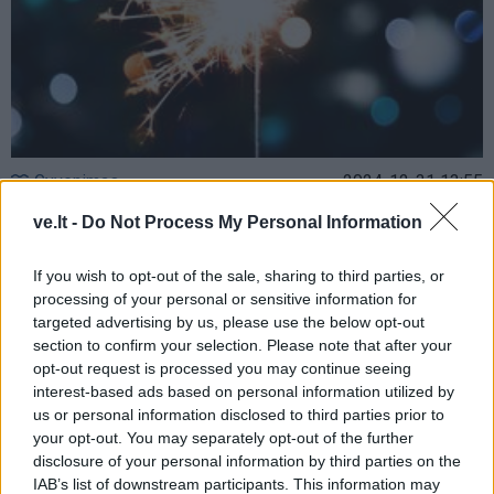
Gyvenimas
2024-12-31 13:55
Fejerverkai – ir džiaugsmas, ir atsakomybė:
ve.lt -
Do Not Process My Personal Information
kaip šventes pasitikti saugiai?
If you wish to opt-out of the sale, sharing to third parties, or
processing of your personal or sensitive information for
targeted advertising by us, please use the below opt-out
section to confirm your selection. Please note that after your
opt-out request is processed you may continue seeing
interest-based ads based on personal information utilized by
us or personal information disclosed to third parties prior to
your opt-out. You may separately opt-out of the further
disclosure of your personal information by third parties on the
IAB’s list of downstream participants. This information may