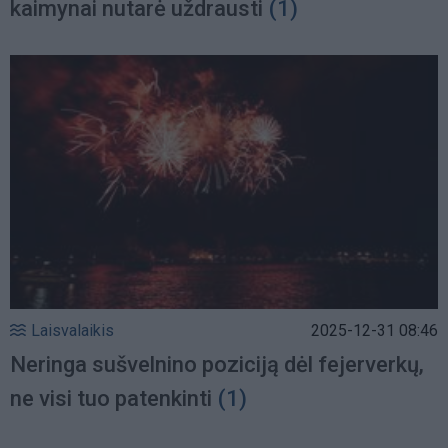
kaimynai nutarė uždrausti
(1)
Laisvalaikis
2025-12-31 08:46
Neringa sušvelnino poziciją dėl fejerverkų,
ne visi tuo patenkinti
(1)