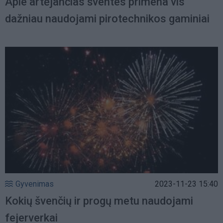
Apie artėjančias šventes primena vis
dažniau naudojami pirotechnikos gaminiai
Gyvenimas
2023-11-23 15:40
Kokių švenčių ir progų metu naudojami
fejerverkai