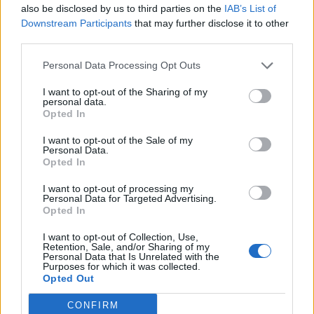
also be disclosed by us to third parties on the
IAB’s List of
Downstream Participants
that may further disclose it to other
third parties.
Personal Data Processing Opt Outs
Gyvenimas
2024-12-31 13:46
I want to opt-out of the Sharing of my
Pirmą kartą Naujųjų metų naktį Graikijos
personal data.
Opted In
miestų dangų nušvies gyvūnų
I want to opt-out of the Sale of my
negąsdinantys tylūs fejerverkai
Personal Data.
Opted In
I want to opt-out of processing my
Personal Data for Targeted Advertising.
Opted In
I want to opt-out of Collection, Use,
Retention, Sale, and/or Sharing of my
Personal Data that Is Unrelated with the
Purposes for which it was collected.
Opted Out
CONFIRM