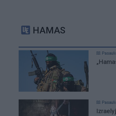
HAMAS
Pasauli
„Hamas
Pasauli
Izraely