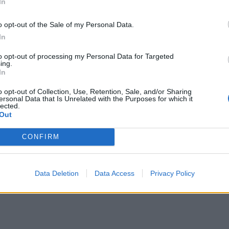
In
o opt-out of the Sale of my Personal Data.
In
s
2025-07-05
to opt-out of processing my Personal Data for Targeted
“ pasirengusi pradėti derybas dėl paliaub
ing.
In
u
o opt-out of Collection, Use, Retention, Sale, and/or Sharing
ersonal Data that Is Unrelated with the Purposes for which it
lected.
Out
CONFIRM
s
2025-06-21
io kariuomenė teigia nukovusi Irano „Hama
natorių
Data Deletion
Data Access
Privacy Policy