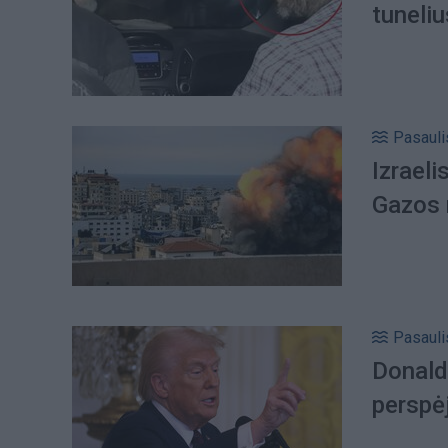
tuneli
Pasauli
Izraeli
Gazos 
Pasauli
Donald
perspėj