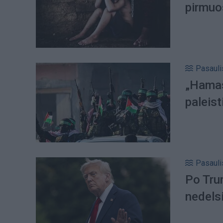
pirmuo
Pasauli
„Hamas“
paleist
Pasauli
Po Tru
nedels