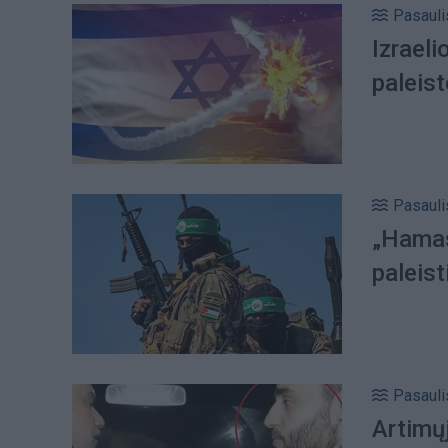
Pasauli
Izraeli
paleis
Pasauli
„Hamas
paleist
Pasauli
Artimųj