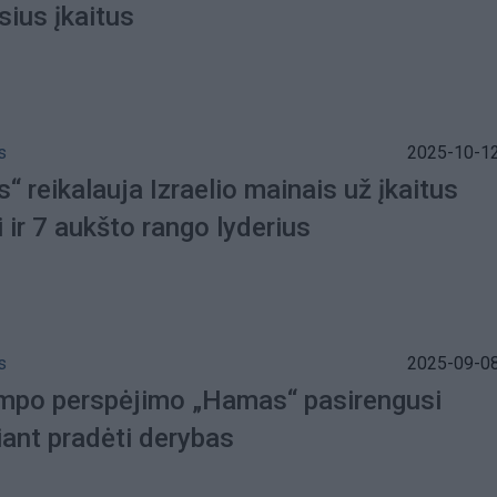
sius įkaitus
s
2025-10-12
 reikalauja Izraelio mainais už įkaitus
i ir 7 aukšto rango lyderius
s
2025-09-08
mpo perspėjimo „Hamas“ pasirengusi
iant pradėti derybas