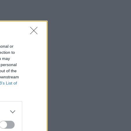
sonal or
ection to
ou may
 personal
out of the
 downstream
B’s List of