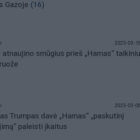
us Gazoje
(16)
s
2025-03-18
s atnaujino smūgius prieš „Hamas“ taikini
ruože
s
2025-03-06
as Trumpas davė „Hamas“ „paskutinį
imą“ paleisti įkaitus