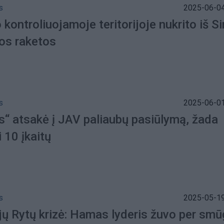
s
2025-06-04
o kontroliuojamoje teritorijoje nukrito iš Si
tos raketos
s
2025-06-01
“ atsakė į JAV paliaubų pasiūlymą, žada
i 10 įkaitų
s
2025-05-19
ų Rytų krizė: Hamas lyderis žuvo per smūg