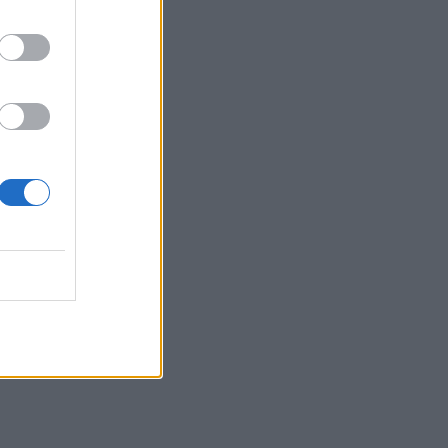
 08:39
ų su
 17:08
s“