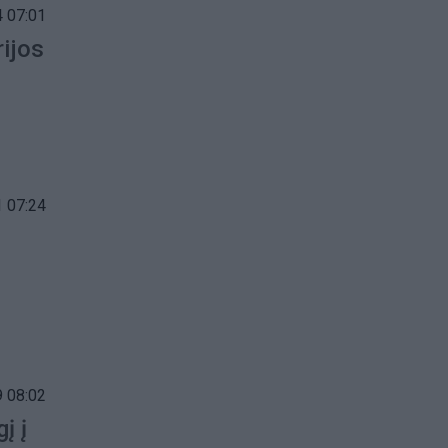
 07:01
rijos
 07:24
 08:02
į į