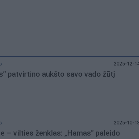
s
2025-12-14
“ patvirtino aukšto savo vado žūtį
s
2025-10-13
je – vilties ženklas: „Hamas“ paleido