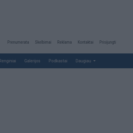
Desktop
Prenumerata
Skelbimai
Reklama
Kontaktai
Prisijungti
menu
top
Renginiai
Galerijos
Podkastai
Daugiau