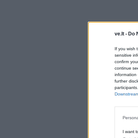
ve.lt -
Do 
If you wish 
sensitive in
confirm you
continue se
information 
further disc
participants
Downstream 
Persona
I want t