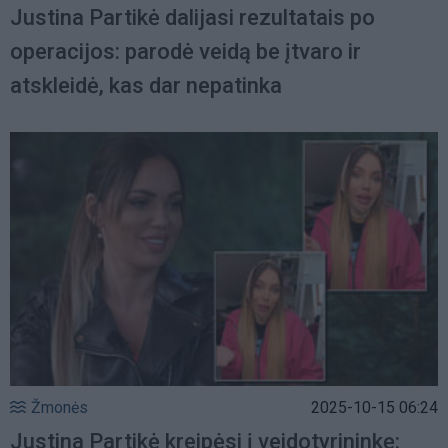
Justina Partikė dalijasi rezultatais po
operacijos: parodė veidą be įtvaro ir
atskleidė, kas dar nepatinka
Žmonės
2025-10-15 06:24
Justina Partikė kreipėsi į veidotyrininkę: