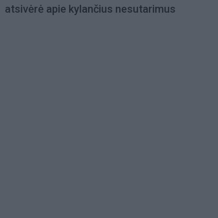
atsivėrė apie kylančius nesutarimus