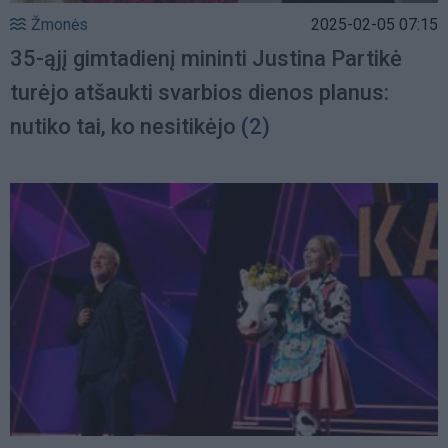
Žmonės
2025-02-05 07:15
35-ąjį gimtadienį mininti Justina Partikė
turėjo atšaukti svarbios dienos planus:
nutiko tai, ko nesitikėjo
(2)