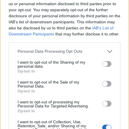
us or personal information disclosed to third parties prior to
your opt-out. You may separately opt-out of the further
disclosure of your personal information by third parties on the
IAB’s list of downstream participants. This information may
also be disclosed by us to third parties on the
IAB’s List of
Downstream Participants
that may further disclose it to other
third parties.
Personal Data Processing Opt Outs
Žmonės
2025-08-21 15:54
I want to opt-out of the Sharing of my
personal data.
Vytenis Partikas pranešė apie oficialias
Opted In
skyrybas su Justina: „Po ilgo ir varginančio
I want to opt-out of the Sale of my
Personal Data.
proceso“
(1)
Opted In
I want to opt-out of processing my
Personal Data for Targeted Advertising.
Opted In
I want to opt-out of Collection, Use,
Retention, Sale, and/or Sharing of my