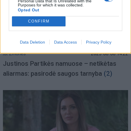
Personal Data that Is Unrelated with the
Purposes for which it was collected.
Opted Out
CONFIRM
Data Deletion
Data Access
Privacy Policy
Žmonės
2025-08-08 14:22
Justinos Partikės namuose – netikėtas
aliarmas: pasirodė saugos tarnyba
(2)