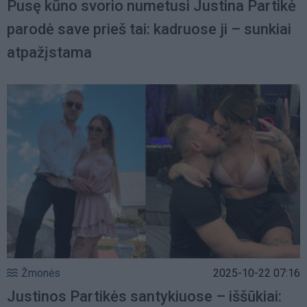
Pusę kūno svorio numetusi Justina Partikė
parodė save prieš tai: kadruose ji – sunkiai
atpažįstama
Žmonės
2025-10-22 07:16
Justinos Partikės santykiuose – iššūkiai: