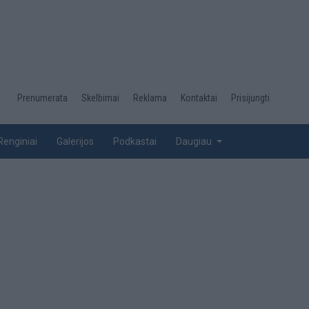
Desktop
Prenumerata
Skelbimai
Reklama
Kontaktai
Prisijungti
menu
top
Renginiai
Galerijos
Podkastai
Daugiau