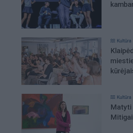
kambary
Kultūra
Klaipė
miesti
kūrėjai
Kultūra
Matyti 
Mitiga