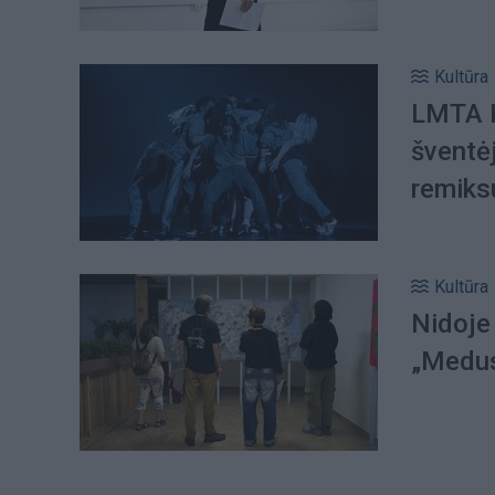
Kultūra
LMTA K
šventė
remiks
Kultūra
Nidoje 
„Medu