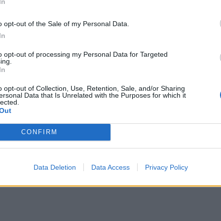
In
o opt-out of the Sale of my Personal Data.
In
2026-08-03
to opt-out of processing my Personal Data for Targeted
 žinutė mažiesiems klaipėdiečiams
ing.
In
o opt-out of Collection, Use, Retention, Sale, and/or Sharing
ersonal Data that Is Unrelated with the Purposes for which it
lected.
Out
CONFIRM
ai
2026-08-03
je kviečia į filmą „Vogti arklius“ bei judes
oriją
Data Deletion
Data Access
Privacy Policy