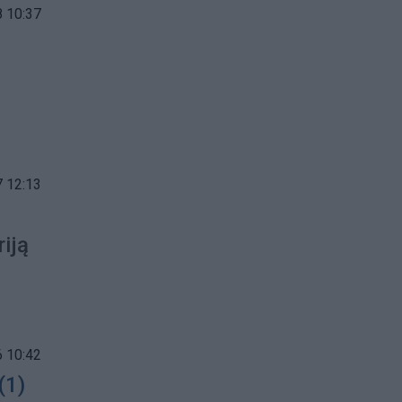
 10:37
 12:13
riją
 10:42
(1)