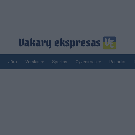
Jūra
Sportas
Pasaulis
Verslas
Gyvenimas