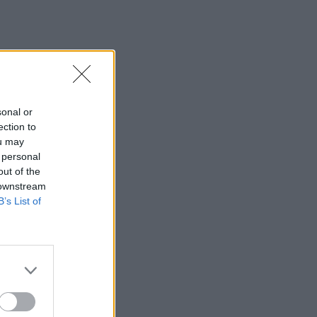
sonal or
ection to
ou may
 personal
out of the
 downstream
B’s List of