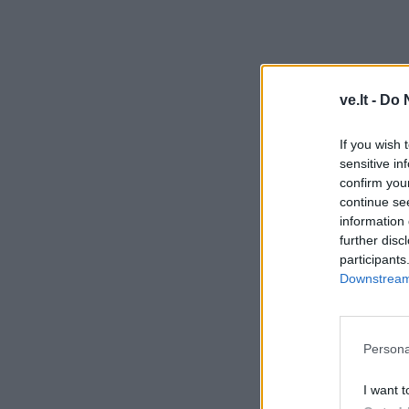
ve.lt -
Do 
If you wish 
sensitive in
confirm you
continue se
information 
further disc
participants
Downstream 
Persona
I want t