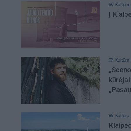
Kultūra
Į Klaip
Kultūra
„Scenos
kūrėjai
„Pasau
Kultūra
Klaipėd