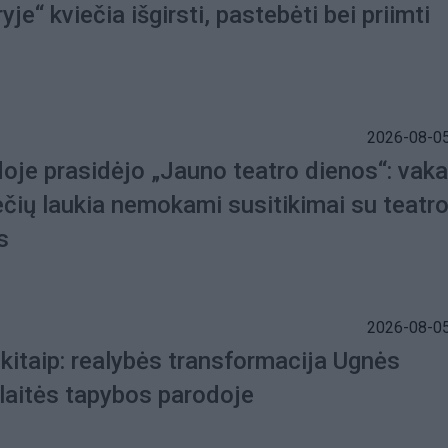
je“ kviečia išgirsti, pastebėti bei priimti
2026-08-05
doje prasidėjo „Jauno teatro dienos“: vaka
ečių laukia nemokami susitikimai su teatr
s
2026-08-05
kitaip: realybės transformacija Ugnės
ilaitės tapybos parodoje