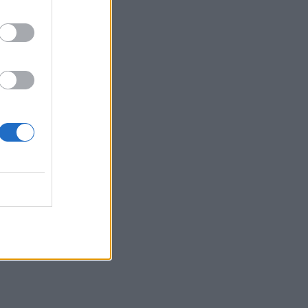
 10:29
 10:08
io