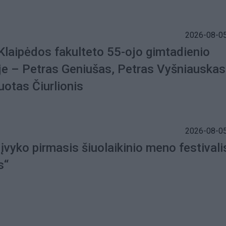
2026-08-05
laipėdos fakulteto 55-ojo gimtadienio
je – Petras Geniušas, Petras Vyšniauskas 
uotas Čiurlionis
2026-08-05
įvyko pirmasis šiuolaikinio meno festivali
s“