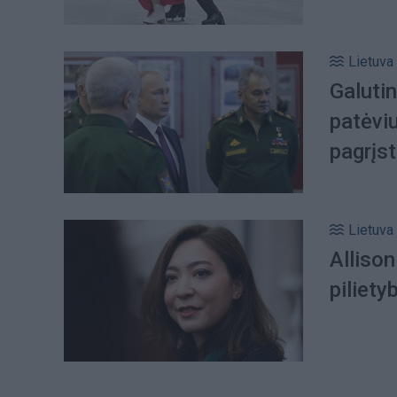
Lietuva
Galuti
patėviu
pagrįst
Lietuva
Alliso
piliety