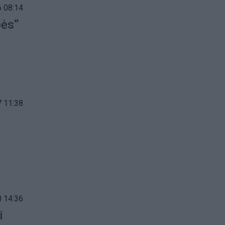
 08:14
bės“
 11:38
 14:36
i