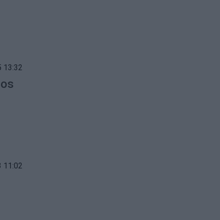
 13:32
vos
 11:02