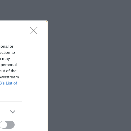
sonal or
ection to
ou may
 personal
out of the
 downstream
B’s List of