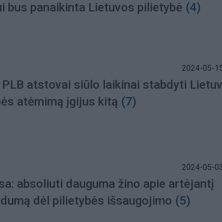
i bus panaikinta Lietuvos pilietybė
(4)
2024-05-15
PLB atstovai siūlo laikinai stabdyti Lietu
bės atėmimą įgijus kitą
(7)
2024-05-03
a: absoliuti dauguma žino apie artėjantį
ndumą dėl pilietybės išsaugojimo
(5)