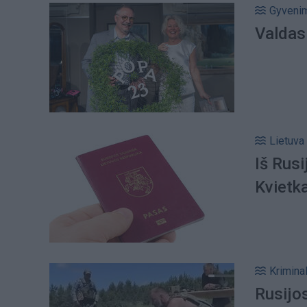
Gyveni
Valdas 
Lietuva
Iš Rus
Kvietka
Kriminal
Rusijo