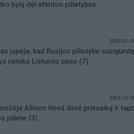
ko bylą dėl atimtos pilietybės
2025-03-19
as įspėja, kad Rusijos pilietybe susigund
s neteks Lietuvos paso
(7)
2024-12-18
uožėja Allison Reed davė priesaiką ir tap
s piliete
(3)