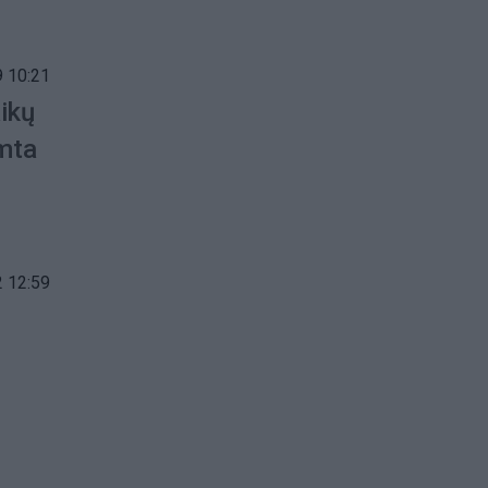
 10:21
ikų
imta
 12:59