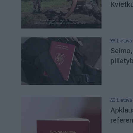
Kvietku
Lietuva
Seimo, 
piliety
Lietuva
Apklaus
refere