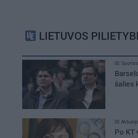
LIETUVOS PILIETYB
Sportas
Barsel
šalies 
Aktualij
Po KT 