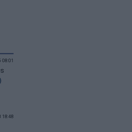
 08:01
ęs
)
 18:48