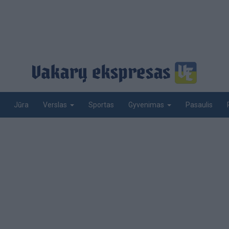
Jūra
Sportas
Pasaulis
Verslas
Gyvenimas