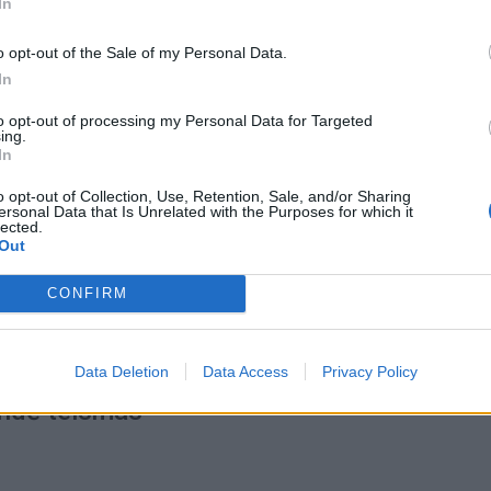
In
o opt-out of the Sale of my Personal Data.
In
2024-10-22
to opt-out of processing my Personal Data for Targeted
bės reikalų komisija imsis klausimo dėl Al
ing.
In
lietybės: posėdyje dalyvaus ir pati čiuožė
o opt-out of Collection, Use, Retention, Sale, and/or Sharing
ersonal Data that Is Unrelated with the Purposes for which it
lected.
Out
CONFIRM
2024-10-21
inkui ir buvusiam KGB darbuotojui Jurijui
ui Lietuvos pilietybė buvo atimta pagrįst
Data Deletion
Data Access
Privacy Policy
ndė teismas