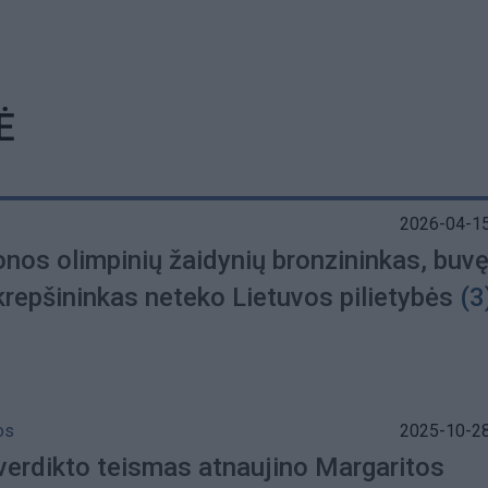
Ė
2026-04-15
onos olimpinių žaidynių bronzininkas, buv
krepšininkas neteko Lietuvos pilietybės
(3
os
2025-10-28
verdikto teismas atnaujino Margaritos