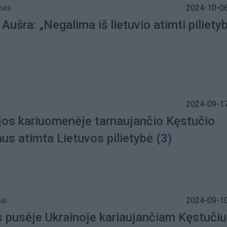
mas
2024-10-06
Aušra: „Negalima iš lietuvio atimti piliety
2024-09-17
ijos kariuomenėje tarnaujančio Kęstučio
us atimta Lietuvos pilietybė
(3)
ai
2024-09-10
s pusėje Ukrainoje kariaujančiam Kęstučiu