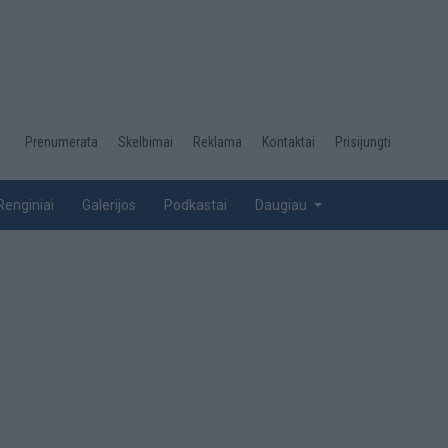
Desktop
Prenumerata
Skelbimai
Reklama
Kontaktai
Prisijungti
menu
top
Renginiai
Galerijos
Podkastai
Daugiau