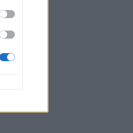
 07:34
lison
ja
 13:05
ai,