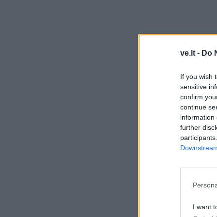
ve.lt -
Do 
If you wish 
sensitive in
confirm you
continue se
information 
further disc
participants
Downstream 
Persona
I want t