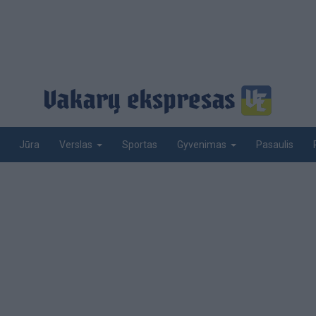
Jūra
Sportas
Pasaulis
Verslas
Gyvenimas