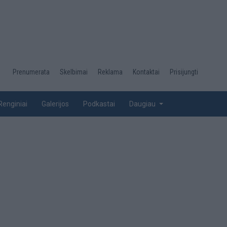
Desktop
Prenumerata
Skelbimai
Reklama
Kontaktai
Prisijungti
menu
top
Renginiai
Galerijos
Podkastai
Daugiau