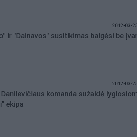
2012-03-25
o" ir "Dainavos" susitikimas baigėsi be įva
2012-03-25
Danilevičiaus komanda sužaidė lygiosiom
i" ekipa