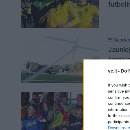
futboli
Sportas
Jauniej
čempio
ve.lt -
Do 
If you wish 
sensitive in
Sportas
confirm you
"Ekrano
continue se
information 
"Shamro
further disc
participants
Downstream 