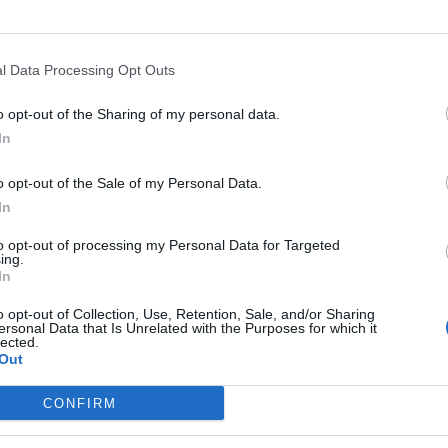
2012-06-13
l Data Processing Opt Outs
 ir Lenkijos futbolininkai sužaidė lygiosi
o opt-out of the Sharing of my personal data.
In
o opt-out of the Sale of my Personal Data.
In
to opt-out of processing my Personal Data for Targeted
2012-06-07
ing.
In
s futbolininkai su baltarusiais sužaidė
o opt-out of Collection, Use, Retention, Sale, and/or Sharing
iomis
ersonal Data that Is Unrelated with the Purposes for which it
lected.
Out
CONFIRM