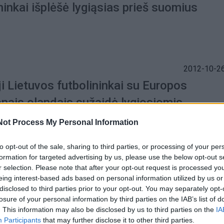
ninkai išplėšė lygiąsias prieš suomius
2012-10-26
i Lietuvos futbolininkai su Europos
nais olandais sužaidė lygiosiomis
Not Process My Personal Information
to opt-out of the sale, sharing to third parties, or processing of your per
formation for targeted advertising by us, please use the below opt-out s
2012-07-18
r selection. Please note that after your opt-out request is processed y
" futbolininkai sužaidė lygiosiomis su
eing interest-based ads based on personal information utilized by us or
disclosed to third parties prior to your opt-out. You may separately opt-
ck Rovers" ekipa iš Airijos
losure of your personal information by third parties on the IAB’s list of
. This information may also be disclosed by us to third parties on the
IA
Participants
that may further disclose it to other third parties.