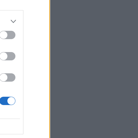
 00:06
omis
 21:01