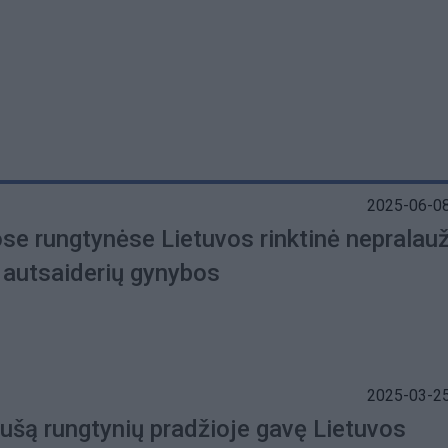
2025-06-08
ose rungtynėse Lietuvos rinktinė nepralau
 autsaiderių gynybos
2025-03-25
dušą rungtynių pradžioje gavę Lietuvos