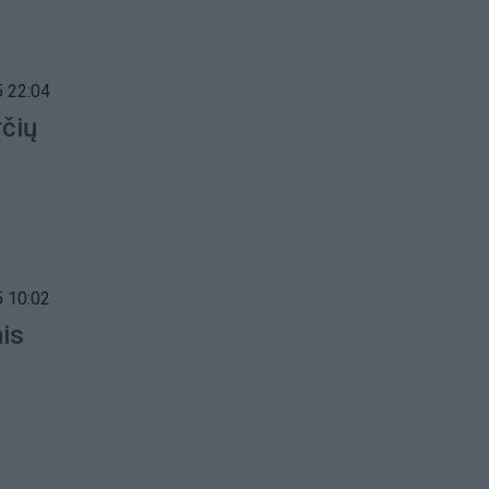
 22:04
rčių
 10:02
is