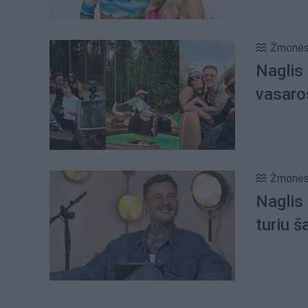
Žmonė
Naglis 
vasaro
Žmonė
Naglis 
turiu š