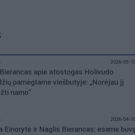
S
s
2026-05-13
 Bierancas apie atostogas Holivudo
džių pamėgtame viešbutyje: „Norėjau jį
ežti namo“
s
2026-04-16
a Einorytė ir Naglis Bierancas: esame buv