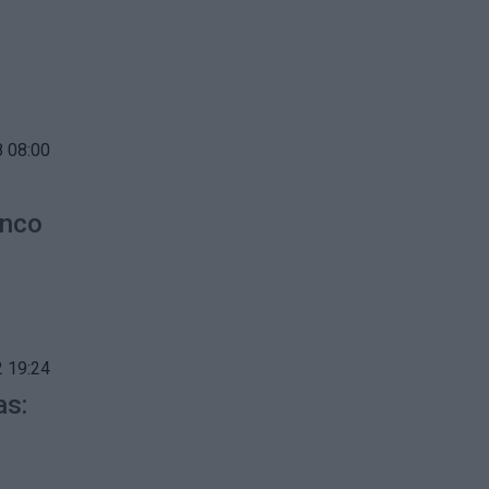
 08:00
anco
 19:24
as: