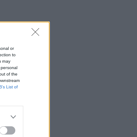
sonal or
ection to
ou may
 personal
out of the
 downstream
B’s List of