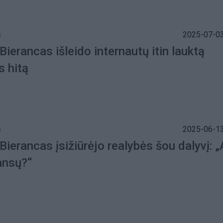
s
2025-07-03
Bierancas išleido internautų itin lauktą
s hitą
s
2025-06-13
Bierancas įsižiūrėjo realybės šou dalyvį: „
ansų?“