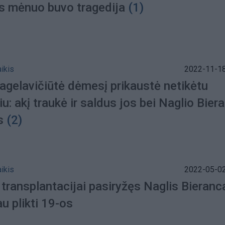
 mėnuo buvo tragedija
(1)
aikis
2022-11-18
agelavičiūtė dėmesį prikaustė netikėtu
iu: akį traukė ir saldus jos bei Naglio Bier
s
(2)
aikis
2022-05-02
transplantacijai pasiryžęs Naglis Bieranc
u plikti 19-os