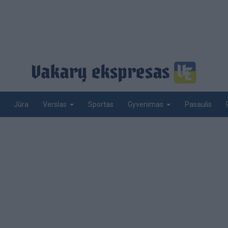
Jūra
Sportas
Pasaulis
Verslas
Gyvenimas