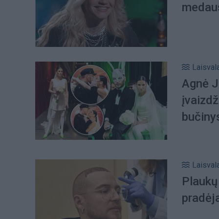
medaus
Laisval
Agnė J
įvaizdž
bučiny
Laisval
Plaukų 
pradėja