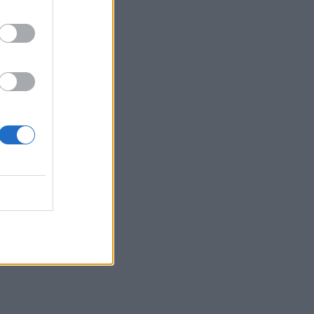
 11:04
vo
 11:39