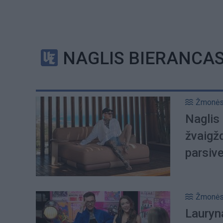
NAGLIS BIERANCA
Žmonė
Naglis
žvaigž
parsiv
Žmonė
Lauryn