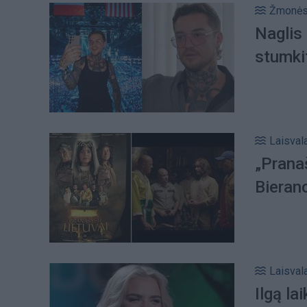
Žmonė
Naglis 
stumki
Laisval
„Pranaš
Bieranc
Laisval
Ilgą la