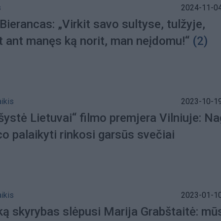
s
2024-11-04
Bierancas: „Virkit savo sultyse, tulžyje,
t ant manęs ką norit, man neįdomu!“
(2)
aikis
2023-10-19
ystė Lietuvai“ filmo premjera Vilniuje: Na
o palaikyti rinkosi garsūs svečiai
aikis
2023-01-10
iką skyrybas slėpusi Marija Grabštaitė: mū