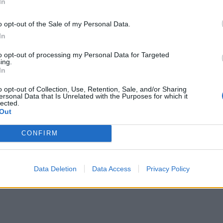
In
o opt-out of the Sale of my Personal Data.
In
s
2025-02-28
to opt-out of processing my Personal Data for Targeted
 Bierancas išpildė savo svajonę: nusifilma
ing.
In
 prekės ženklo reklamos klipe
o opt-out of Collection, Use, Retention, Sale, and/or Sharing
ersonal Data that Is Unrelated with the Purposes for which it
lected.
Out
CONFIRM
s
2025-01-02
 Bierancas pranešė apie skyrybas su Luku
mi
(9)
Data Deletion
Data Access
Privacy Policy