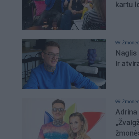
kartu l
Žmonė
Naglis 
ir atvi
Žmonė
Adrina 
„Žvaig
žmonė