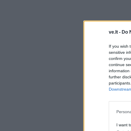
ve.lt -
Do 
If you wish 
sensitive in
confirm you
continue se
information 
further disc
participants
Downstream 
Persona
I want t