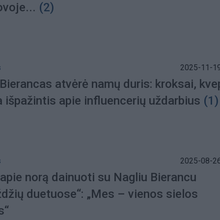
ovoje...
(2)
s
2025-11-19
Bierancas atvėrė namų duris: kroksai, kve
ra išpažintis apie influencerių uždarbius
(1)
s
2025-08-26
apie norą dainuoti su Nagliu Bierancu
ždžių duetuose“: „Mes – vienos sielos
s“