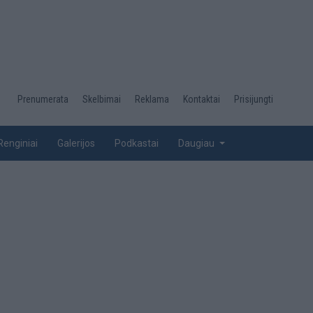
Desktop
Prenumerata
Skelbimai
Reklama
Kontaktai
Prisijungti
menu
top
Renginiai
Galerijos
Podkastai
Daugiau