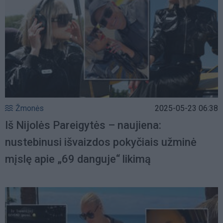
Žmonės
2025-05-23 06:38
Iš Nijolės Pareigytės – naujiena:
nustebinusi išvaizdos pokyčiais užminė
mįslę apie „69 danguje“ likimą