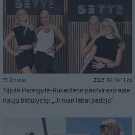
Žmonės
2025-07-14 11:25
Nijolė Pareigytė-Rukaitienė paatviravo apie
naują bičiulystę: „Ji man labai padėjo“