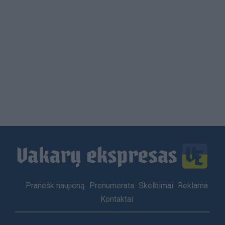
Load
More
Footer
Pranešk naujieną
Prenumerata
Skelbimai
Reklama
menu
Kontaktai