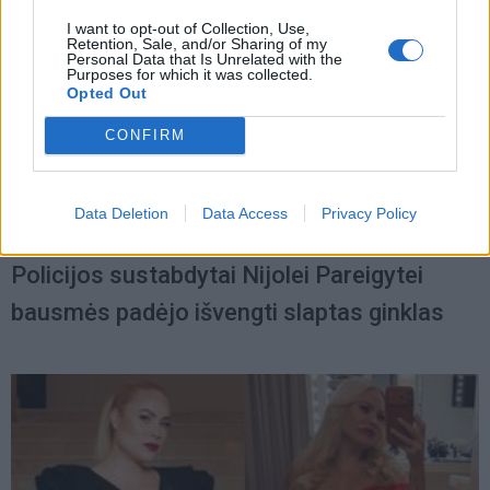
I want to opt-out of Collection, Use,
Retention, Sale, and/or Sharing of my
Personal Data that Is Unrelated with the
Purposes for which it was collected.
Opted Out
CONFIRM
Data Deletion
Data Access
Privacy Policy
Žmonės
2025-11-19 10:20
Policijos sustabdytai Nijolei Pareigytei
bausmės padėjo išvengti slaptas ginklas