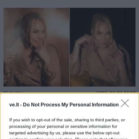
Kultūra
2025-11-21 15:52
Nijolė Pareigytė-Rukaitienė pristato dainą
ve.lt -
Do Not Process My Personal Information
„Miško kvapas”
If you wish to opt-out of the sale, sharing to third parties, or
processing of your personal or sensitive information for
targeted advertising by us, please use the below opt-out