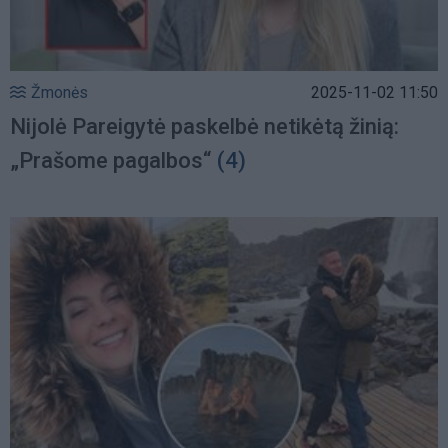
Žmonės
2025-11-02 11:50
Nijolė Pareigytė paskelbė netikėtą žinią:
„Prašome pagalbos“
(4)