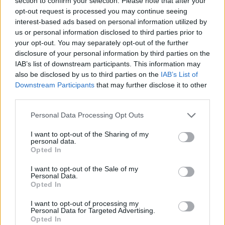
section to confirm your selection. Please note that after your
opt-out request is processed you may continue seeing
interest-based ads based on personal information utilized by
us or personal information disclosed to third parties prior to
your opt-out. You may separately opt-out of the further
disclosure of your personal information by third parties on the
IAB’s list of downstream participants. This information may
also be disclosed by us to third parties on the
IAB’s List of
Downstream Participants
that may further disclose it to other
third parties.
Personal Data Processing Opt Outs
Žmonės
2025-11-19 11:20
I want to opt-out of the Sharing of my
Nijoleilei Pareigytei-Rukaitienei vyrą iš
personal data.
Opted In
kavos tirščių išbūrė kirpėja: „Po mėnesio jį
I want to opt-out of the Sale of my
sutikau“
Personal Data.
Opted In
I want to opt-out of processing my
Personal Data for Targeted Advertising.
Opted In