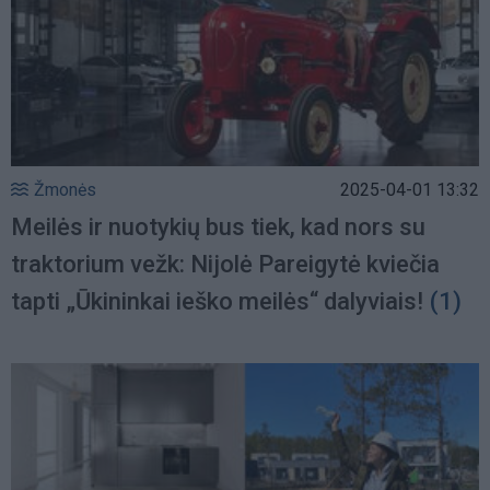
Žmonės
2025-04-01 13:32
Meilės ir nuotykių bus tiek, kad nors su
traktorium vežk: Nijolė Pareigytė kviečia
tapti „Ūkininkai ieško meilės“ dalyviais!
(1)