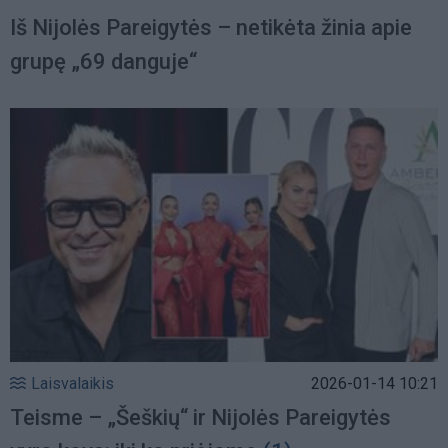
Iš Nijolės Pareigytės – netikėta žinia apie
grupę „69 danguje“
Laisvalaikis
2026-01-14 10:21
Teisme – „Šeškių“ ir Nijolės Pareigytės