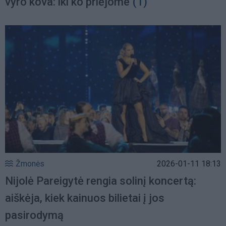
vyro kova: iki ko priėjome
(1)
Žmonės
2026-01-11 18:13
Nijolė Pareigytė rengia solinį koncertą:
aiškėja, kiek kainuos bilietai į jos
pasirodymą