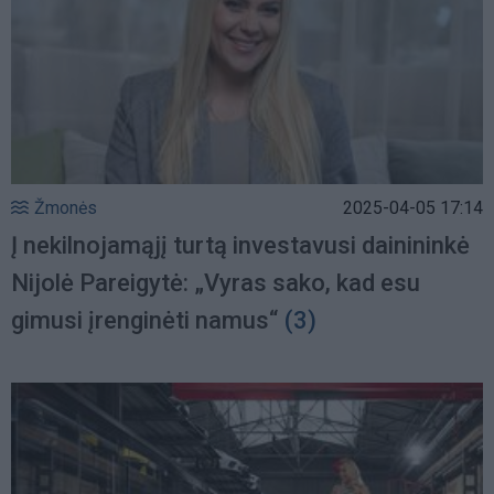
Žmonės
2025-04-05 17:14
Į nekilnojamąjį turtą investavusi dainininkė
Nijolė Pareigytė: „Vyras sako, kad esu
gimusi įrenginėti namus“
(3)