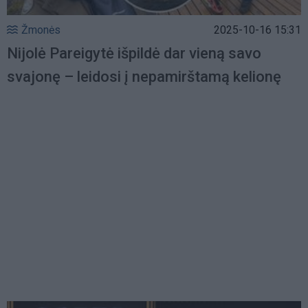
Žmonės
2025-10-16 15:31
Nijolė Pareigytė išpildė dar vieną savo
svajonę – leidosi į nepamirštamą kelionę