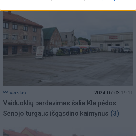
Verslas
2024-07-03 19:11
Vaiduoklių pardavimas šalia Klaipėdos
Senojo turgaus išgąsdino kaimynus
(3)