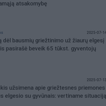
amąją atsakomybę
os
2025-07-14
ą dėl bausmių griežtinimo už žiaurų elgesį
is pasirašė beveik 65 tūkst. gyventojų
2025-07-13
kis užsimena apie griežtesnes priemones
s elgesio su gyvūnais: vertiname situacij