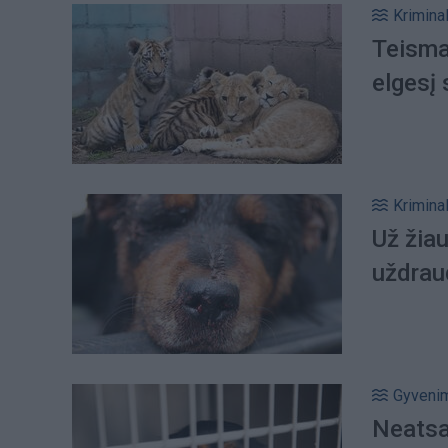
Kriminal
Teisma
elgesį 
Kriminal
Už žiau
uždrau
Gyveni
Neatsar