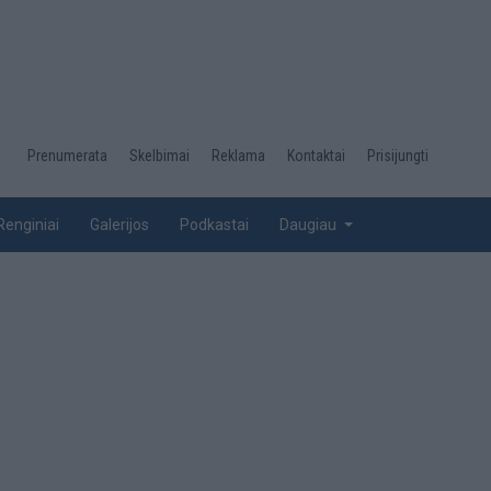
Desktop
Prenumerata
Skelbimai
Reklama
Kontaktai
Prisijungti
menu
top
Renginiai
Galerijos
Podkastai
Daugiau