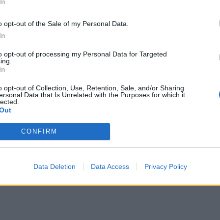
In
o opt-out of the Sale of my Personal Data.
In
2026-01-18
to opt-out of processing my Personal Data for Targeted
 nutildyti šunis – sulaukė bausmės
ing.
In
o opt-out of Collection, Use, Retention, Sale, and/or Sharing
ersonal Data that Is Unrelated with the Purposes for which it
lected.
Out
CONFIRM
ai
2026-01-13
ėjęs Sniečkus metus vaikščios su apykoje
o ne visi suluošinti gyvūnai
(2)
Data Deletion
Data Access
Privacy Policy