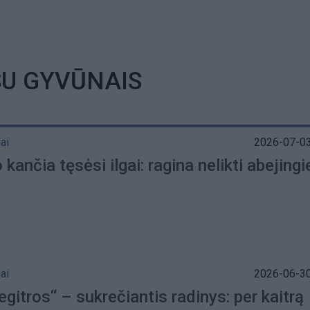
SU GYVŪNAIS
ai
2026-07-03
kančia tęsėsi ilgai: ragina nelikti abejing
ai
2026-06-30
egitros“ – sukrečiantis radinys: per kaitrą