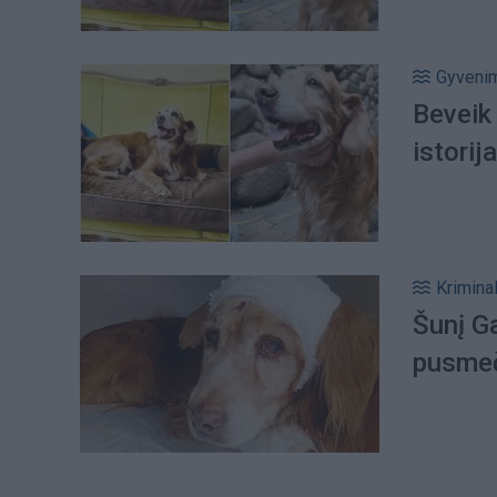
Gyveni
Beveik
istorij
Kriminal
Šunį G
pusmeči