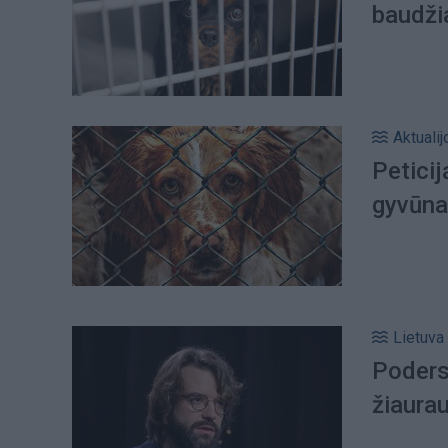
baudži
Aktualij
Peticij
gyvūna
Lietuva
Poders
žiaurau