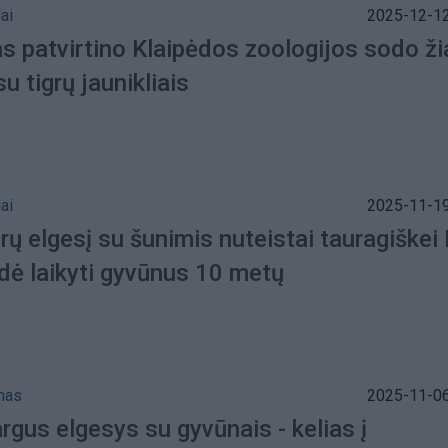
ai
2025-12-12
s patvirtino Klaipėdos zoologijos sodo ži
su tigrų jaunikliais
ai
2025-11-19
rų elgesį su šunimis nuteistai tauragiškei
dė laikyti gyvūnus 10 metų
mas
2025-11-06
gus elgesys su gyvūnais - kelias į