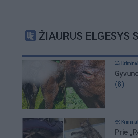
ŽIAURUS ELGESYS 
Kriminal
Gyvūno 
(8)
Kriminal
Prie „R