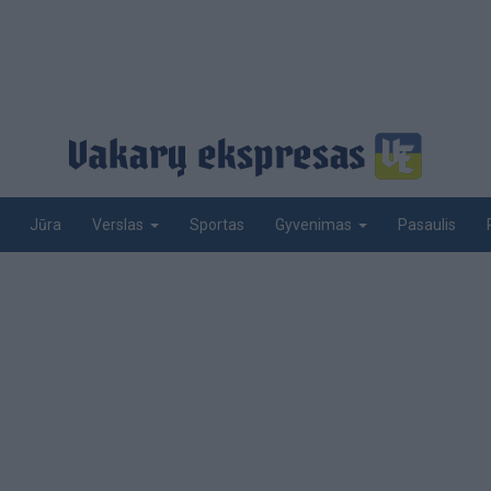
Jūra
Sportas
Pasaulis
Verslas
Gyvenimas