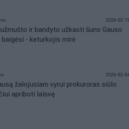
mas
2026-02-13
 užmušto ir bandyto užkasti šuns Gauso
a baigėsi - keturkojis mirė
ai
2026-02-04
ausą žalojusiam vyrui prokuroras siūlo
ui apriboti laisvę