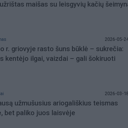
 užrištas maišas su leisgyvių kačių šeimyn
mas
2026-05-24
o r. griovyje rasto šuns būklė – sukrečia:
 kentėjo ilgai, vaizdai – gali šokiruoti
ai
2026-03-18
ausą užmušusius ariogališkius teismas
, bet paliko juos laisvėje