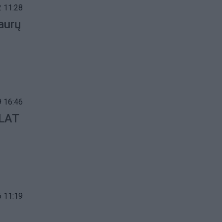
 11:28
aurų
 16:46
 LAT
 11:19