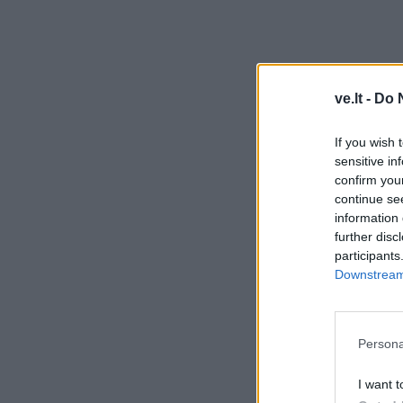
ve.lt -
Do 
If you wish 
sensitive in
confirm you
continue se
information 
further disc
participants
Downstream 
Persona
I want t