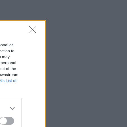
sonal or
ection to
ou may
 personal
out of the
 downstream
B’s List of