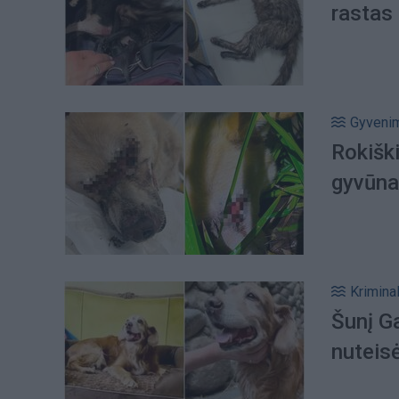
rastas
Gyveni
Rokiški
gyvūnas
Kriminal
Šunį G
nuteisė