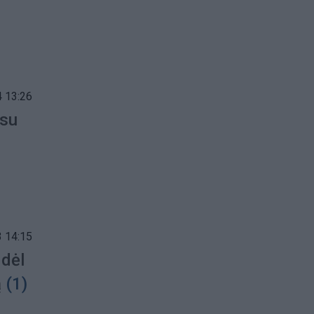
 13:26
 su
 14:15
 dėl
ą
(1)