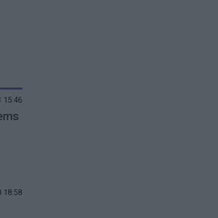
 15:46
iems
 18:58