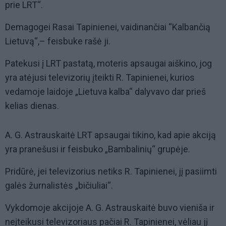
prie LRT“.
Demagogei Rasai Tapinienei, vaidinančiai “Kalbančią
Lietuvą“,– feisbuke rašė ji.
Patekusi į LRT pastatą, moteris apsaugai aiškino, jog
yra atėjusi televizorių įteikti R. Tapinienei, kurios
vedamoje laidoje „Lietuva kalba“ dalyvavo dar prieš
kelias dienas.
A. G. Astrauskaitė LRT apsaugai tikino, kad apie akciją
yra pranešusi ir feisbuko „Bambalinių“ grupėje.
Pridūrė, jei televizorius netiks R. Tapinienei, jį pasiimti
galės žurnalistės „bičiuliai“.
Vykdomoje akcijoje A. G. Astrauskaitė buvo vieniša ir
neįteikusi televizoriaus pačiai R. Tapinienei, vėliau jį