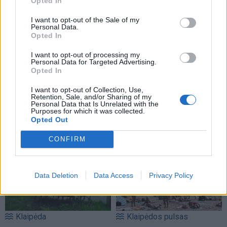
Opted In
paaiškėjo priežastis
(1)
kiekvieno centimetro
(6)
I want to opt-out of the Sale of my
Personal Data.
Opted In
I want to opt-out of processing my
Personal Data for Targeted Advertising.
Opted In
Lietuva
Lietuva
I want to opt-out of Collection, Use,
Retention, Sale, and/or Sharing of my
Ketvirtadienį bus
Išleidžiamas pašto
Personal Data that Is Unrelated with the
palaidota pirmoji
ženklas, įamžinantis
Purposes for which it was collected.
Opted Out
nepriklausomos Lietuvos
Nidos dailininkų koloniją
premjerė Prunskienė
CONFIRM
Data Deletion
Data Access
Privacy Policy
Klaipėda
Klaipėdos pulsas