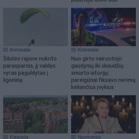
Kriminalai
Kriminalai
Šilutės rajone nukrito
Nuo girto vairuotojo
parasparnis, jį valdęs
gaudynių iki skaudžių
vyras paguldytas į
smurto istorijų:
ligoninę
pareigūnai fiksavo nerimą
keliančius įvykius
Klaipėda
Nuomonės