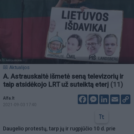
Aktualijos
A. Astrauskaitė išmetė seną televizorių ir
taip atsidėkojo LRT už suteiktą eterį
(11)
Facebook
Messenger
LinkedIn
Email
C
Alfa.lt
L
2021-09-03 17:40
Daugelio protestų, tarp jų ir rugpjūčio 10 d. prie