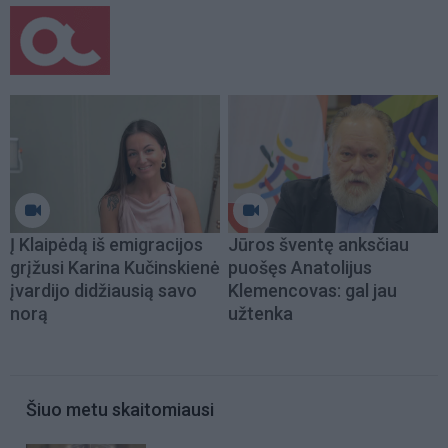
Į Klaipėdą iš emigracijos
Jūros šventę anksčiau
grįžusi Karina Kučinskienė
puošęs Anatolijus
įvardijo didžiausią savo
Klemencovas: gal jau
norą
užtenka
Šiuo metu skaitomiausi