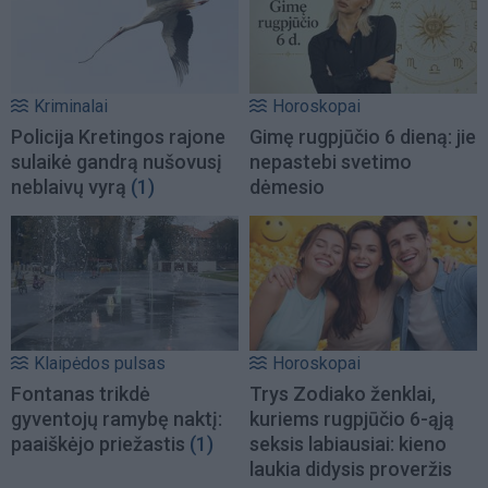
Kriminalai
Horoskopai
Policija Kretingos rajone
Gimę rugpjūčio 6 dieną: jie
sulaikė gandrą nušovusį
nepastebi svetimo
neblaivų vyrą
(1)
dėmesio
Klaipėdos pulsas
Horoskopai
Fontanas trikdė
Trys Zodiako ženklai,
gyventojų ramybę naktį:
kuriems rugpjūčio 6-ąją
paaiškėjo priežastis
(1)
seksis labiausiai: kieno
laukia didysis proveržis