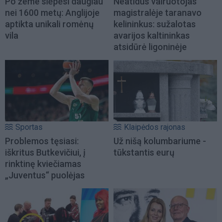
Po žeme slėpėsi daugiau
Neatidus vairuotojas
nei 1600 metų: Anglijoje
magistralėje taranavo
aptikta unikali romėnų
kelininkus: sužalotas
vila
avarijos kaltininkas
atsidūrė ligoninėje
Sportas
Klaipėdos rajonas
Problemos tęsiasi:
Už nišą kolumbariume -
iškritus Butkevičiui, į
tūkstantis eurų
rinktinę kviečiamas
„Juventus“ puolėjas