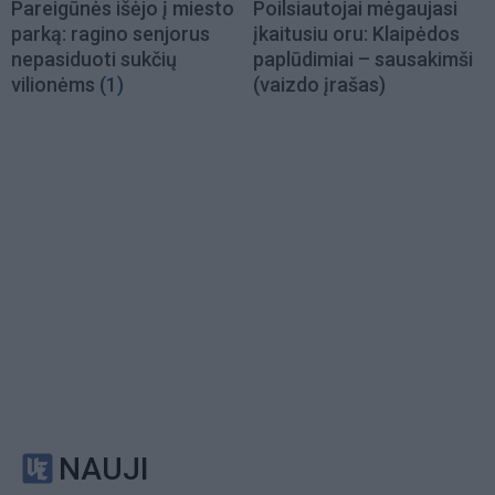
Pareigūnės išėjo į miesto
Poilsiautojai mėgaujasi
parką: ragino senjorus
įkaitusiu oru: Klaipėdos
nepasiduoti sukčių
paplūdimiai – sausakimši
vilionėms
(1)
(vaizdo įrašas)
NAUJI