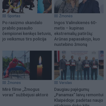
Sportas
Žmonės
Po rasizmo skandalo
Ingos Valinskienės 60-
prabilo pasaulio
metis – kupinas
čempionei kenkęs lietuvis,
ekstremalių patirčių:
jo veiksmus tirs policija
Arūnas papasakojo, kuo
nustebino žmoną
Žmonės
Verslas
Mirė filme „Žmogus
Daugiau pajėgumų
voras“ sužibėjusi aktorė
„Panamax“ laivų remontui
Klaipėdoje: padėtas naujo
plūdriojo doko kilis