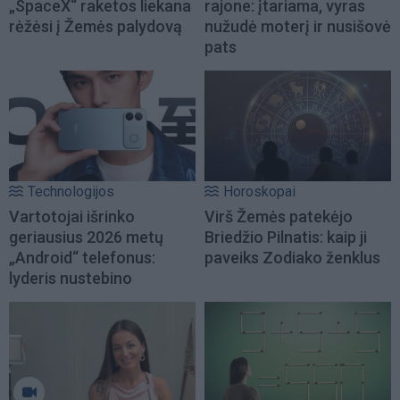
„SpaceX“ raketos liekana
rajone: įtariama, vyras
rėžėsi į Žemės palydovą
nužudė moterį ir nusišovė
pats
Technologijos
Horoskopai
Vartotojai išrinko
Virš Žemės patekėjo
geriausius 2026 metų
Briedžio Pilnatis: kaip ji
„Android“ telefonus:
paveiks Zodiako ženklus
lyderis nustebino