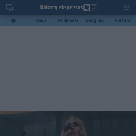
Pereiti
į
pagrindinį
Mobile
Nauji
Podkastai
Renginiai
Vaizdai
turinį
menu
bottom