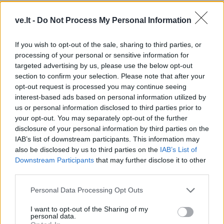
ve.lt -
Do Not Process My Personal Information
If you wish to opt-out of the sale, sharing to third parties, or
processing of your personal or sensitive information for
targeted advertising by us, please use the below opt-out
Klaipėdos rajonas
Klaipėda
section to confirm your selection. Please note that after your
Už nišą kolumbariume -
Klaipėdos universitetui
opt-out request is processed you may continue seeing
tūkstantis eurų
suteiktas pedagogų
interest-based ads based on personal information utilized by
us or personal information disclosed to third parties prior to
rengimo centro statusas
your opt-out. You may separately opt-out of the further
disclosure of your personal information by third parties on the
IAB’s list of downstream participants. This information may
also be disclosed by us to third parties on the
IAB’s List of
Downstream Participants
that may further disclose it to other
third parties.
Klaipėdos pulsas
Aktualijos
Personal Data Processing Opt Outs
Fontanas trikdė
Ant tako - dviratininkų ir
I want to opt-out of the Sharing of my
gyventojų ramybę naktį:
pėsčiųjų karas dėl
personal data.