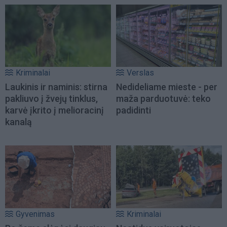
Kriminalai
Verslas
Laukinis ir naminis: stirna
Nedideliame mieste - per
pakliuvo į žvejų tinklus,
maža parduotuvė: teko
karvė įkrito į melioracinį
padidinti
kanalą
Gyvenimas
Kriminalai