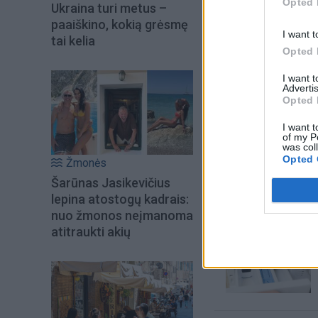
Opted 
Ukraina turi metus –
paaiškino, kokią grėsmę
I want t
tai kelia
Opted 
I want 
Advertis
Opted 
I want t
of my P
was col
Šiuo metu skait
Opted 
Žmonės
Šarūnas Jasikevičius
lepina atostogų kadrais:
nuo žmonos neįmanoma
atitraukti akių