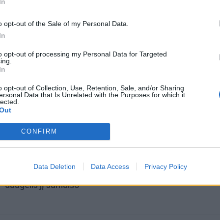
In
o opt-out of the Sale of my Personal Data.
In
to opt-out of processing my Personal Data for Targeted
ing.
In
o opt-out of Collection, Use, Retention, Sale, and/or Sharing
ersonal Data that Is Unrelated with the Purposes for which it
lected.
omiausi
Out
Tualetinis popierius traukiasi į praeitį: kuo jį pakeis
CONFIRM
artimiausiu metu
Data Deletion
Data Access
Privacy Policy
Kam reikalingas trečiasis skalbimo mašinos skyrelis:
daugelis jį sumaišo