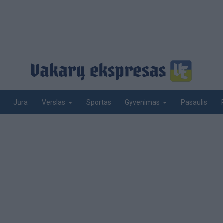
Jūra
Sportas
Pasaulis
Verslas
Gyvenimas