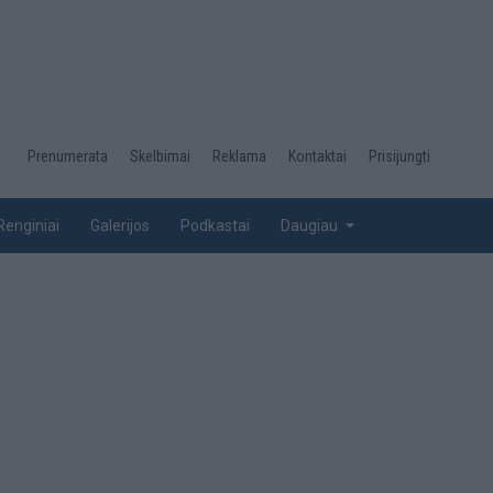
Desktop
Prenumerata
Skelbimai
Reklama
Kontaktai
Prisijungti
menu
top
Renginiai
Galerijos
Podkastai
Daugiau