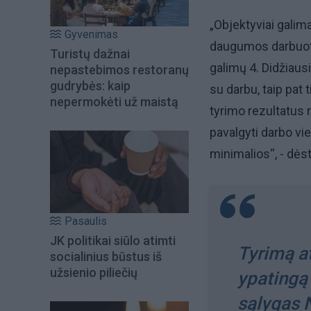
„Objektyviai galima
Gyvenimas
daugumos darbuotoj
Turistų dažnai
galimų 4. Didžiaus
nepastebimos restoranų
gudrybės: kaip
su darbu, taip pat 
nepermokėti už maistą
tyrimo rezultatus
pavalgyti darbo vie
minimalios“, - dėst
Pasaulis
JK politikai siūlo atimti
Tyrimą at
socialinius būstus iš
užsienio piliečių
ypatingą 
sąlygas N