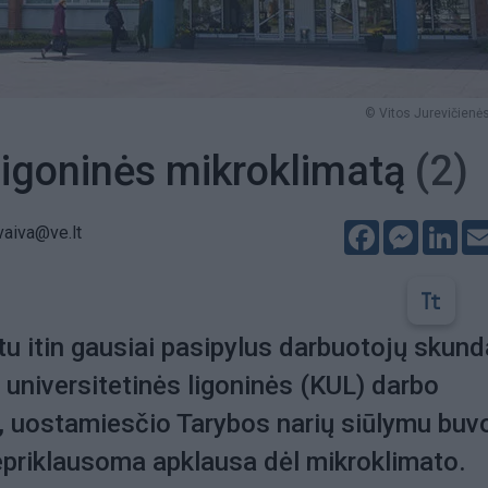
© Vitos Jurevičienės
 ligoninės mikroklimatą
(2)
Facebook
Messeng
Lin
vaiva@ve.lt
u itin gausiai pasipylus darbuotojų skun
 universitetinės ligoninės (KUL) darbo
, uostamiesčio Tarybos narių siūlymu buv
epriklausoma apklausa dėl mikroklimato.