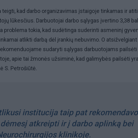
 teigti, kad darbo organizavimas įstaigoje tinkamas ir atit
ų lūkesčius. Darbuotojai darbo sąlygas įvertino 3,38 bal
ia problema tokia, kad sudėtinga suderinti asmeninį gyv
tinkamai atlikti darbą dėl įrankių nebuvimo. O atsižvelgiant 
 rekomenduojame sudaryti sąlygas darbuotojams pailsėti 
toje, apie tai žmonės užsiminė, kad galimybės pailsėti yra
ė S. Petrošiūtė.
likusi institucija taip pat rekomendavo
dėmesį atkreipti ir į darbo aplinką bei
eurochirurgijos klinikoje.