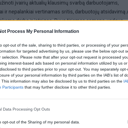
sužinoti įvairių aktualių klausimų svarbą darbuotojams,
i ir nepalankiai vertinamas sritis, darbuotojų atsidavimą 
tliekamo darbo ir įstaigos. Buvo tiriamas asmens, vadovo,
monės darbas. Tad darbuotojai vertino įmonės įvaizdį,
Not Process My Personal Information
mą, komunikaciją, administracijos darbą ir panašiai“, -
to opt-out of the sale, sharing to third parties, or processing of your per
ikusi VšĮ „Galimybių plėtra“ specialistė Silvija Petrošiūtė.
formation for targeted advertising by us, please use the below opt-out s
r selection. Please note that after your opt-out request is processed y
rodo, kad bendras darbuotojų pasitenkinimas darbu yra a
eing interest-based ads based on personal information utilized by us or
disclosed to third parties prior to your opt-out. You may separately opt-
iš galimų 4. Blogiausiai darbuotojai vertina administracijos 
losure of your personal information by third parties on the IAB’s list of
amas tikslo siekimas ir veiklos efektyvumas, taip pat blog
. This information may also be disclosed by us to third parties on the
IA
Participants
that may further disclose it to other third parties.
 ir atlyginimų sistemą.
l Data Processing Opt Outs
o opt-out of the Sharing of my personal data.