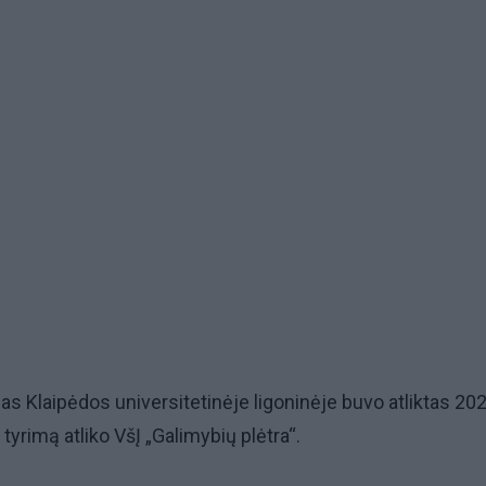
as Klaipėdos universitetinėje ligoninėje buvo atliktas 20
 tyrimą atliko VšĮ „Galimybių plėtra“.