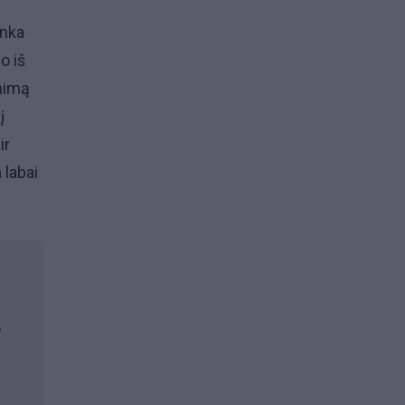
inka
o iš
enimą
į
ir
 labai