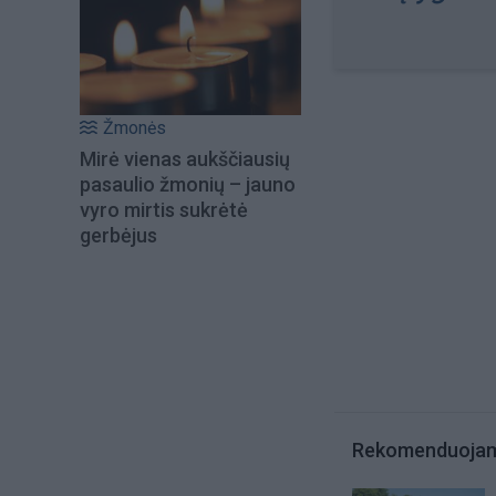
Žmonės
Mirė vienas aukščiausių
pasaulio žmonių – jauno
vyro mirtis sukrėtė
gerbėjus
Rekomenduoja