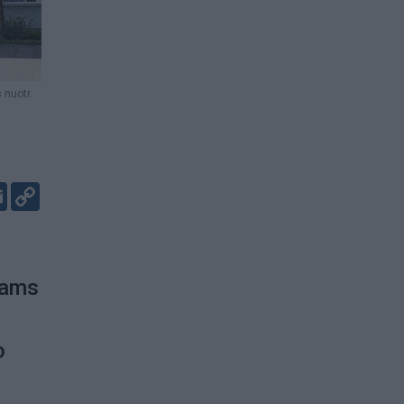
 nuotr.
er
kedIn
Email
Copy
Link
dams
o