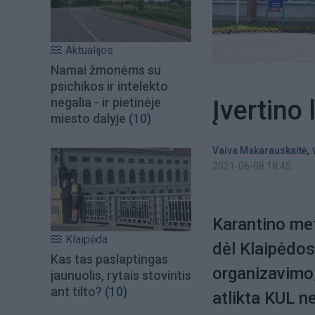
Aktualijos
Namai žmonėms su
psichikos ir intelekto
Įvertino
negalia - ir pietinėje
miesto dalyje
(10)
,
Vaiva Makarauskaitė
2021-06-08 18:45
Karantino met
Klaipėda
dėl Klaipėdos
Kas tas paslaptingas
organizavimo
jaunuolis, rytais stovintis
ant tilto?
(10)
atlikta KUL n