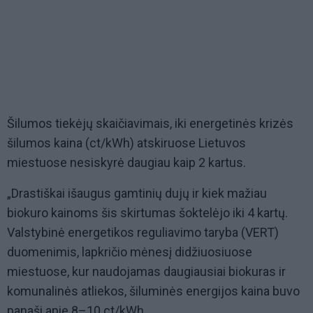
Šilumos tiekėjų skaičiavimais, iki energetinės krizės
šilumos kaina (ct/kWh) atskiruose Lietuvos
miestuose nesiskyrė daugiau kaip 2 kartus.
„Drastiškai išaugus gamtinių dujų ir kiek mažiau
biokuro kainoms šis skirtumas šoktelėjo iki 4 kartų.
Valstybinė energetikos reguliavimo taryba (VERT)
duomenimis, lapkričio mėnesį didžiuosiuose
miestuose, kur naudojamas daugiausiai biokuras ir
komunalinės atliekos, šiluminės energijos kaina buvo
panaši apie 8–10 ct/kWh.