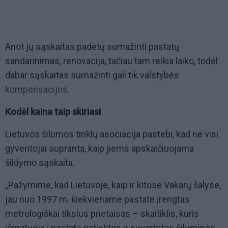
Anot jų sąskaitas padėtų sumažinti pastatų
sandarinimas, renovacija, tačiau tam reikia laiko, todėl
dabar sąskaitas sumažinti gali tik valstybės
kompensacijos
.
Kodėl kaina taip skiriasi
Lietuvos šilumos tinklų asociacija pastebi, kad ne visi
gyventojai supranta, kaip jiems apskaičiuojama
šildymo sąskaita.
„Pažymime, kad Lietuvoje, kaip ir kitose Vakarų šalyse,
jau nuo 1997 m. kiekviename pastate įrengtas
metrologiškai tikslus prietaisas – skaitiklis, kuris
išmatuoja į pastatą patiektos ir suvartotos šiluminės