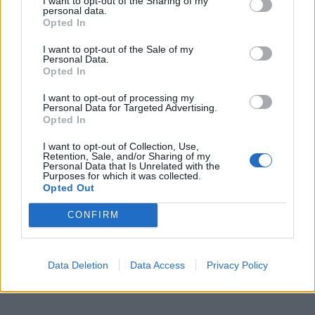
I want to opt-out of the Sharing of my
(administratorius ar bendrijos vadovai), tačiau tokia
personal data.
Opted In
informacija gyventojams pateikiama itin retai.
I want to opt-out of the Sale of my
Personal Data.
Tad pastato gyventojai, nepatenkinti šildymo
Opted In
sąskaitomis, turėtų reikalauti bendrosios nuosavybės
I want to opt-out of processing my
valdytojo paaiškinimų, rekomendacijų ir veiksmų.
Personal Data for Targeted Advertising.
Opted In
Jeigu pažangos nėra, šildymo problemos
I want to opt-out of Collection, Use,
nesprendžiamos – pakeisti pastato valdytoją
Retention, Sale, and/or Sharing of my
Personal Data that Is Unrelated with the
aktyvesniu“, – patarimus dalijo asociacija.
Purposes for which it was collected.
Opted Out
Skirtinguose miestuose kainos skiriasi 4 kartus
CONFIRM
Data Deletion
Data Access
Privacy Policy