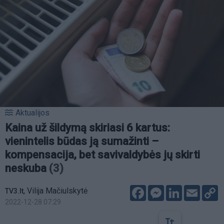
Aktualijos
Kaina už šildymą skiriasi 6 kartus:
vienintelis būdas ją sumažinti –
kompensacija, bet savivaldybės jų skirti
neskuba
(3)
Facebook
Messenger
LinkedIn
Email
C
,
Vilija Mačiulskytė
TV3.lt
L
2022-12-28 07:29