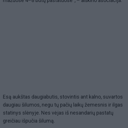
mažuose 4–8 butų pastatuose“, – aiškino asociacija.
Esą aukštas daugiabutis, stovintis ant kalno, suvartos
daugiau šilumos, negu tų pačių laikų žemesnis ir ilgas
statinys slėnyje. Nes vėjas iš nesandarių pastatų
greičiau išpučia šilumą.