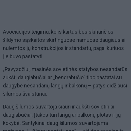
Asociacijos teigimu, kelis kartus besiskiriančios
šildymo sąskaitos skirtinguose namuose daugiausiai
nulemtos jų konstrukcijos ir standartų, pagal kuriuos
jie buvo pastatyti.
„Pavyzdžiui, masinės sovietinės statybos nesandarūs
aukšti daugiabučiai ar „bendrabučio“ tipo pastatai su
daugybe nesandarių langų ir balkonų – patys didžiausi
šilumos švaistūnai.
Daug šilumos suvartoja siauri ir aukšti sovietiniai
daugiabučiai. Įtakos turi langų ar balkonų plotas ir jų
kokybė. Santykinai daug šilumos suvartojama