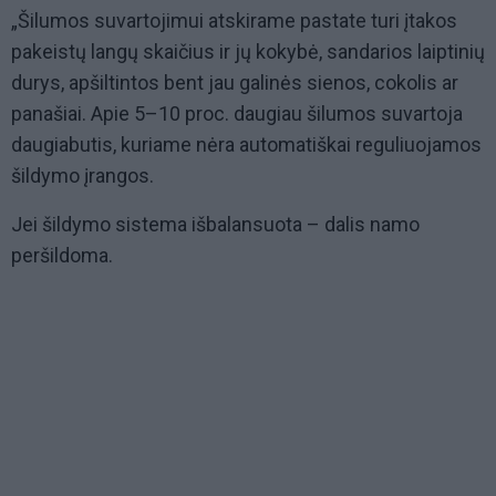
„Šilumos suvartojimui atskirame pastate turi įtakos
pakeistų langų skaičius ir jų kokybė, sandarios laiptinių
durys, apšiltintos bent jau galinės sienos, cokolis ar
panašiai. Apie 5–10 proc. daugiau šilumos suvartoja
daugiabutis, kuriame nėra automatiškai reguliuojamos
šildymo įrangos.
Jei šildymo sistema išbalansuota – dalis namo
peršildoma.