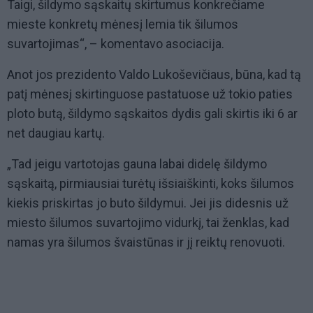
Taigi, šildymo sąskaitų skirtumus konkrečiame
mieste konkretų mėnesį lemia tik šilumos
suvartojimas“, – komentavo asociacija.
Anot jos prezidento Valdo Lukoševičiaus, būna, kad tą
patį mėnesį skirtinguose pastatuose už tokio paties
ploto butą, šildymo sąskaitos dydis gali skirtis iki 6 ar
net daugiau kartų.
„Tad jeigu vartotojas gauna labai didelę šildymo
sąskaitą, pirmiausiai turėtų išsiaiškinti, koks šilumos
kiekis priskirtas jo buto šildymui. Jei jis didesnis už
miesto šilumos suvartojimo vidurkį, tai ženklas, kad
namas yra šilumos švaistūnas ir jį reiktų renovuoti.