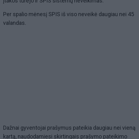
įtakos turėjo ir SPIS sistemų neveikimas.
Per spalio mėnesį SPIS iš viso neveikė daugiau nei 45
valandas.
Dažnai gyventojai prašymus pateikia daugiau nei vieną
kartą, naudodamiesi skirtingais prašymo pateikimo