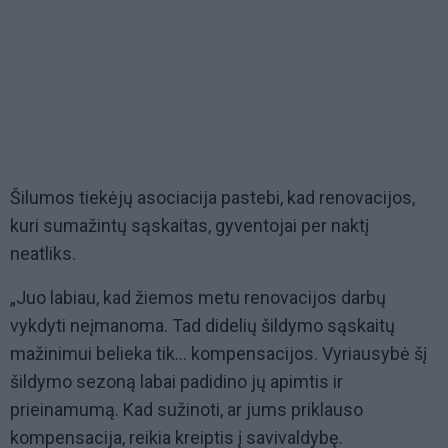
Šilumos tiekėjų asociacija pastebi, kad renovacijos,
kuri sumažintų sąskaitas, gyventojai per naktį
neatliks.
„Juo labiau, kad žiemos metu renovacijos darbų
vykdyti neįmanoma. Tad didelių šildymo sąskaitų
mažinimui belieka tik... kompensacijos. Vyriausybė šį
šildymo sezoną labai padidino jų apimtis ir
prieinamumą. Kad sužinoti, ar jums priklauso
kompensacija, reikia kreiptis į savivaldybę.