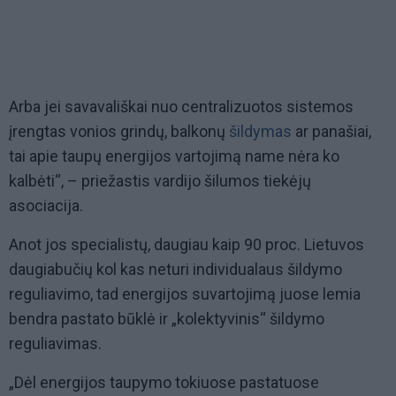
Arba jei savavališkai nuo centralizuotos sistemos
įrengtas vonios grindų, balkonų
šildymas
ar panašiai,
tai apie taupų energijos vartojimą name nėra ko
kalbėti“, – priežastis vardijo šilumos tiekėjų
asociacija.
Anot jos specialistų, daugiau kaip 90 proc. Lietuvos
daugiabučių kol kas neturi individualaus šildymo
reguliavimo, tad energijos suvartojimą juose lemia
bendra pastato būklė ir „kolektyvinis“ šildymo
reguliavimas.
„Dėl energijos taupymo tokiuose pastatuose