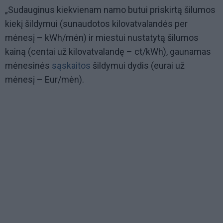
„Sudauginus kiekvienam namo butui priskirtą šilumos
kiekį šildymui (sunaudotos kilovatvalandės per
mėnesį – kWh/mėn) ir miestui nustatytą šilumos
kainą (centai už kilovatvalandę – ct/kWh), gaunamas
mėnesinės
sąskaitos
šildymui dydis (eurai už
mėnesį – Eur/mėn).