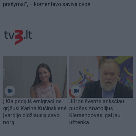
prašymai“, – komentavo savivaldybė.
Į Klaipėdą iš emigracijos
Jūros šventę anksčiau
grįžusi Karina Kučinskienė
puošęs Anatolijus
įvardijo didžiausią savo
Klemencovas: gal jau
norą
užtenka