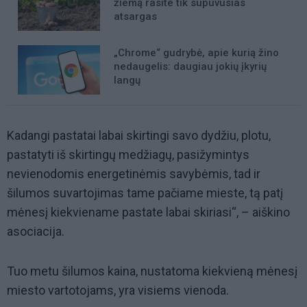
žiemą rasite tik supuvusias
atsargas
„Chrome“ gudrybė, apie kurią žino
nedaugelis: daugiau jokių įkyrių
langų
Kadangi pastatai labai skirtingi savo dydžiu, plotu,
pastatyti iš skirtingų medžiagų, pasižymintys
nevienodomis energetinėmis savybėmis, tad ir
šilumos suvartojimas tame pačiame mieste, tą patį
mėnesį kiekviename pastate labai skiriasi“, – aiškino
asociacija.
Tuo metu šilumos kaina, nustatoma kiekvieną mėnesį
miesto vartotojams, yra visiems vienoda.