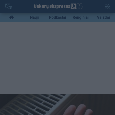
Pereiti
į
pagrindinį
Mobile
Nauji
Podkastai
Renginiai
Vaizdai
turinį
menu
bottom