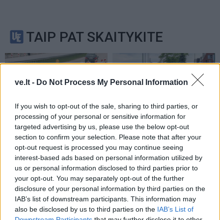
TAIP PAT SKAITYKITE
ve.lt -
Do Not Process My Personal Information
If you wish to opt-out of the sale, sharing to third parties, or
processing of your personal or sensitive information for
Klaipėda
Klaipėda
targeted advertising by us, please use the below opt-out
section to confirm your selection. Please note that after your
Kelininkai gali
Patiltė keliaujantiems į
opt-out request is processed you may continue seeing
patriukšmauti naktį:
keltą bus atidaryta rudenį
interest-based ads based on personal information utilized by
remontuojama svarbi
(2)
us or personal information disclosed to third parties prior to
eismo arterija
(3)
your opt-out. You may separately opt-out of the further
disclosure of your personal information by third parties on the
IAB’s list of downstream participants. This information may
also be disclosed by us to third parties on the
IAB’s List of
Downstream Participants
that may further disclose it to other