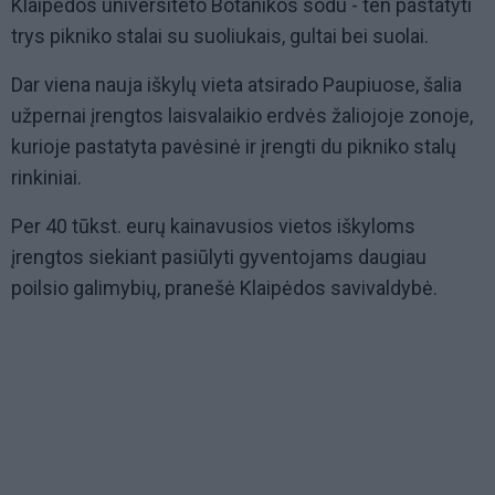
Klaipėdos universiteto Botanikos sodu - ten pastatyti
trys pikniko stalai su suoliukais, gultai bei suolai.
Dar viena nauja iškylų vieta atsirado Paupiuose, šalia
užpernai įrengtos laisvalaikio erdvės žaliojoje zonoje,
kurioje pastatyta pavėsinė ir įrengti du pikniko stalų
rinkiniai.
Per 40 tūkst. eurų kainavusios vietos iškyloms
įrengtos siekiant pasiūlyti gyventojams daugiau
poilsio galimybių, pranešė Klaipėdos savivaldybė.