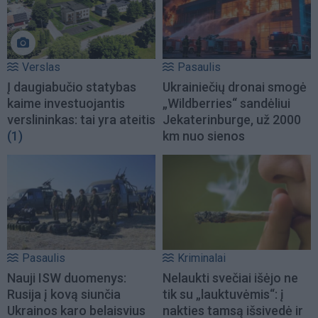
Verslas
Pasaulis
Į daugiabučio statybas
Ukrainiečių dronai smogė
kaime investuojantis
„Wildberries“ sandėliui
verslininkas: tai yra ateitis
Jekaterinburge, už 2000
(1)
km nuo sienos
Pasaulis
Kriminalai
Nauji ISW duomenys:
Nelaukti svečiai išėjo ne
Rusija į kovą siunčia
tik su „lauktuvėmis“: į
Ukrainos karo belaisvius
nakties tamsą išsivedė ir