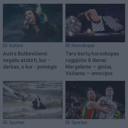
Kultūra
Horoskopai
Aušra Butkevičienė:
Taro kortų horoskopas
negaliu atskirti, kur -
rugpjūčio 8 dienai:
darbas, o kur - pomėgis
Mergelėms — ginčai,
Vėžiams — emocijos
Sportas
Sportas