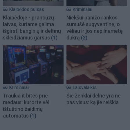
Klaipėdos pulsas
Kriminalai
Klaipėdoje - prancūzų
Niekšui panižo rankos:
laivas, kuriame galima
sumušė sugyventinę, o
išgirsti banginių ir delfinų
vėliau ir jos nepilnametę
skleidžiamus garsus
(1)
dukrą
(2)
Kriminalai
Laisvalaikis
Traukia it bites prie
Šie ženklai delne yra ne
medaus: kurorte vėl
pas visus: ką jie reiškia
ištuštino žaidimų
automatus
(1)