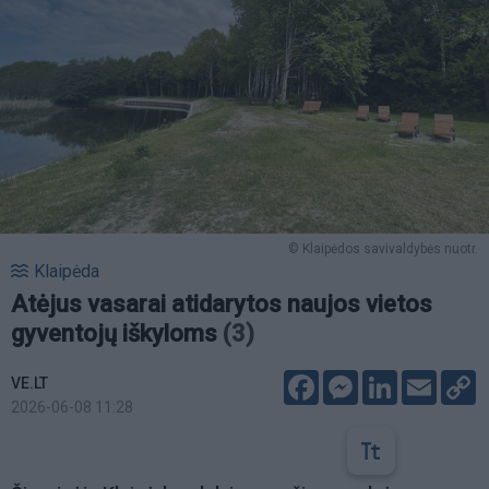
© Klaipėdos savivaldybės nuotr.
Klaipėda
Atėjus vasarai atidarytos naujos vietos
gyventojų iškyloms
(3)
Facebook
Messenger
LinkedIn
Email
C
VE.LT
L
2026-06-08 11:28