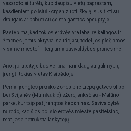
vasarotojai turėtų kuo daugiau vietų paprastam,
kasdieniam poilsiui - organizuoti iškylą, susitikti su
draugais ar pabūti su šeima gamtos apsuptyje.
Pastebima, kad tokios erdvės yra labai reikalingos ir
žmonės jomis aktyviai naudojasi, todėl jos plečiamos
visame mieste“, - teigiama savivaldybės pranešime.
Anot jo, ateityje bus vertinama ir daugiau galimybių
įrengti tokias vietas Klaipėdoje.
Pernai įrengtos pikniko zonos prie Liepų gatvės slipo
bei Svijanės (Mumlaukio) ežero, anksčiau - Malūno
parke, kur taip pat įrengtos kepsninės. Savivaldybė
nurodo, kad šios poilsio erdvės mieste pasiteisino,
mat jose netrūksta lankytojų.