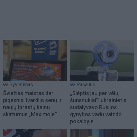
Gyvenimas
Pasaulis
Šviežias maistas dar
„Slėptis jau per vėlu,
pigesnis: įvardijo senų ir
šunsnukiai“: ukrainietis
naujų įprastų kainų
sudalyvavo Rusijos
skirtumus „Maximoje“
gynybos vadų vaizdo
pokalbyje