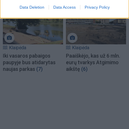
Data Deletion
Data Access
Privacy Policy
Klaipėda
Klaipėda
Iki vasaros pabaigos
Paaiškėjo, kas už 6 mln.
paupyje bus atidarytas
eurų tvarkys Atgimimo
naujas parkas
(7)
aikštę
(6)