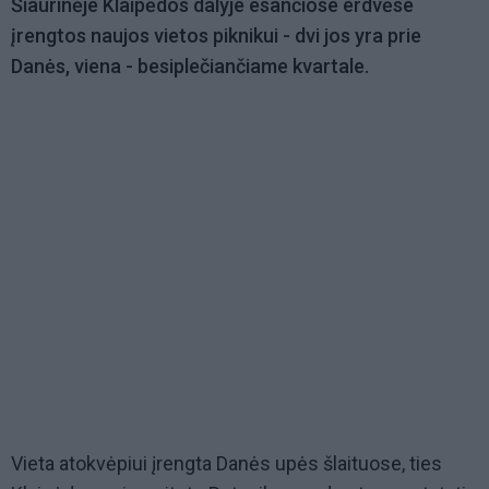
Šiaurinėje Klaipėdos dalyje esančiose erdvėse
įrengtos naujos vietos piknikui - dvi jos yra prie
Danės, viena - besiplečiančiame kvartale.
Vieta atokvėpiui įrengta Danės upės šlaituose, ties