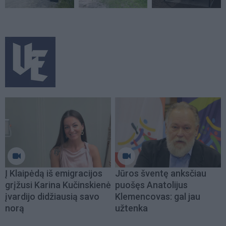
Į Klaipėdą iš emigracijos
Jūros šventę anksčiau
grįžusi Karina Kučinskienė
puošęs Anatolijus
įvardijo didžiausią savo
Klemencovas: gal jau
norą
užtenka