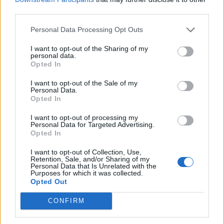
third parties.
Personal Data Processing Opt Outs
Klaipėda
Klaipėda
I want to opt-out of the Sharing of my
Klaipėdos universitetui
Pareigūnės išėjo į miesto
personal data.
suteiktas pedagogų
parką: ragino senjorus
Opted In
rengimo centro statusas
nepasiduoti sukčių
I want to opt-out of the Sale of my
vilionėms
(2)
Personal Data.
Opted In
I want to opt-out of processing my
Personal Data for Targeted Advertising.
Opted In
I want to opt-out of Collection, Use,
Retention, Sale, and/or Sharing of my
Personal Data that Is Unrelated with the
Klaipėda
Klaipėda
Purposes for which it was collected.
Opted Out
Kviečia pasinaudoti
Kas tas paslaptingas
papildomu priėmimu – dar
jaunuolis, rytais stovintis
CONFIRM
liko ir valstybės
ant tilto?
(10)
finansuojamų vietų