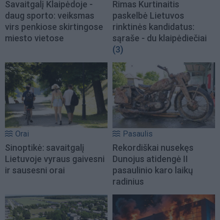
Savaitgalį Klaipėdoje -
Rimas Kurtinaitis
daug sporto: veiksmas
paskelbė Lietuvos
virs penkiose skirtingose
rinktinės kandidatus:
miesto vietose
sąraše - du klaipėdiečiai
(3)
Orai
Pasaulis
Sinoptikė: savaitgalį
Rekordiškai nusekęs
Lietuvoje vyraus gaivesni
Dunojus atidengė II
ir sausesni orai
pasaulinio karo laikų
radinius