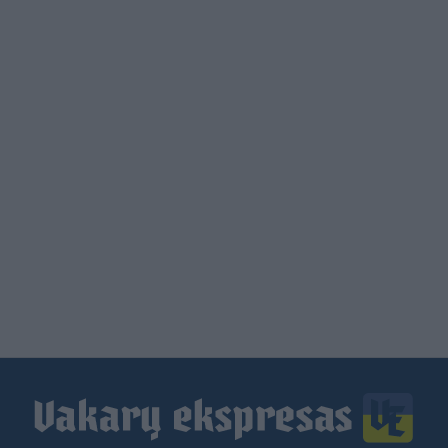
Load
More