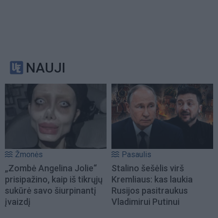
NAUJI
Žmonės
Pasaulis
„Zombė Angelina Jolie“
Stalino šešėlis virš
prisipažino, kaip iš tikrųjų
Kremliaus: kas laukia
sukūrė savo šiurpinantį
Rusijos pasitraukus
įvaizdį
Vladimirui Putinui