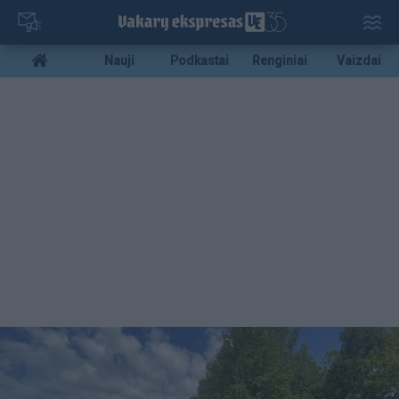
Pereiti
į
pagrindinį
Mobile
Nauji
Podkastai
Renginiai
Vaizdai
turinį
menu
bottom