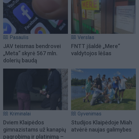
Pasaulis
Verslas
JAV teismas bendrovei
FNTT įšaldė „Mere“
„Meta“ skyrė 567 mln.
valdytojos lėšas
dolerių baudą
Kriminalai
Gyvenimas
Dviem Klaipėdos
Studijos Klaipėdoje Miah
gimnazistams už kanapių
atvėrė naujas galimybes
pagrobimą ir platinimą –