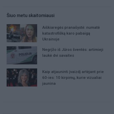
Šiuo metu skaitomiausi
Aiškiaregės pranašystė: numatė
katastrofišką karo pabaigą
Ukrainoje
Negrįžo iš Jūros šventės: artimieji
laukė dvi savaites
Kaip atjauninti įvaizdį artėjant prie
60-ies: 10 kirpimų, kurie vizualiai
jaunina