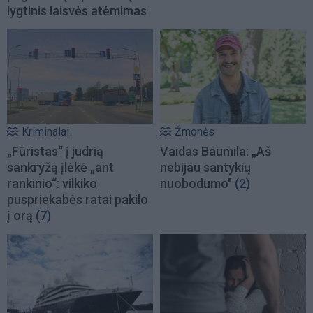
lygtinis laisvės atėmimas
Kriminalai
Žmonės
„Fūristas“ į judrią
Vaidas Baumila: „Aš
sankryžą įlėkė „ant
nebijau santykių
rankinio“: vilkiko
nuobodumo"
(2)
puspriekabės ratai pakilo
į orą
(7)