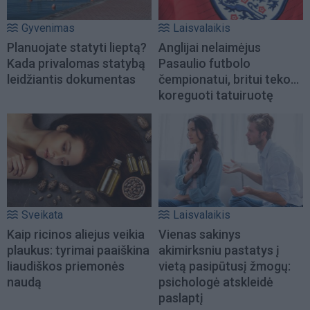
Gyvenimas
Laisvalaikis
Planuojate statyti lieptą?
Anglijai nelaimėjus
Kada privalomas statybą
Pasaulio futbolo
leidžiantis dokumentas
čempionatui, britui teko...
koreguoti tatuiruotę
Sveikata
Laisvalaikis
Kaip ricinos aliejus veikia
Vienas sakinys
plaukus: tyrimai paaiškina
akimirksniu pastatys į
liaudiškos priemonės
vietą pasipūtusį žmogų:
naudą
psichologė atskleidė
paslaptį