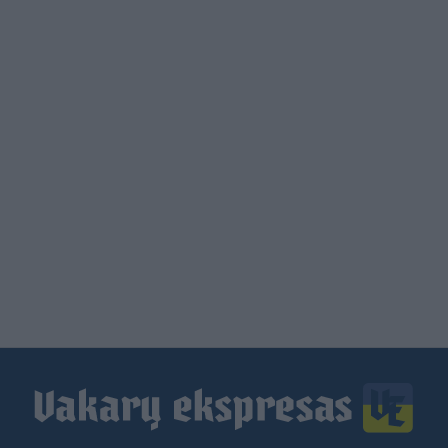
Load
More