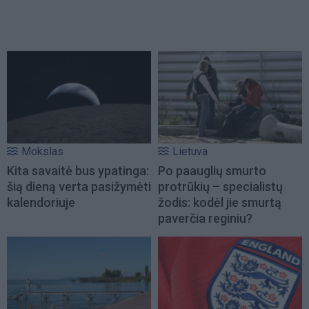
Mokslas
Lietuva
Kita savaitė bus ypatinga:
Po paauglių smurto
šią dieną verta pasižymėti
protrūkių – specialistų
kalendoriuje
žodis: kodėl jie smurtą
paverčia reginiu?