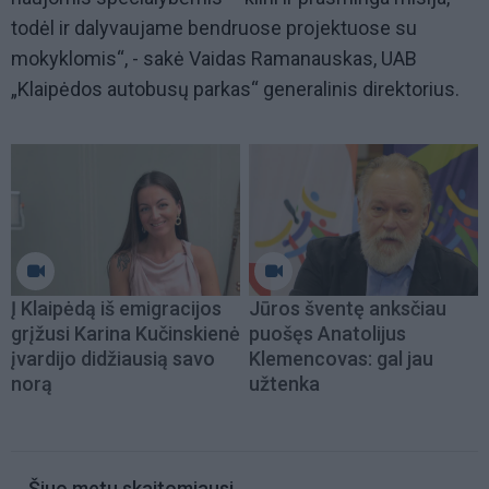
todėl ir dalyvaujame bendruose projektuose su
mokyklomis“, - sakė Vaidas Ramanauskas, UAB
„Klaipėdos autobusų parkas“ generalinis direktorius.
Į Klaipėdą iš emigracijos
Jūros šventę anksčiau
grįžusi Karina Kučinskienė
puošęs Anatolijus
įvardijo didžiausią savo
Klemencovas: gal jau
norą
užtenka
Šiuo metu skaitomiausi