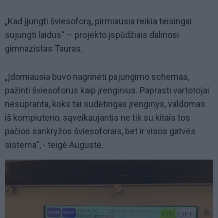
„Kad įjungti šviesoforą, pirmiausia reikia teisingai
sujungti laidus“ – projekto įspūdžiais dalinosi
gimnazistas Tauras.
„Įdomiausia buvo nagrinėti pajungimo schemas,
pažinti šviesoforus kaip įrenginius. Paprasti vartotojai
nesupranta, koks tai sudėtingas įrenginys, valdomas
iš kompiuterio, sąveikaujantis ne tik su kitais tos
pačios sankryžos šviesoforais, bet ir visos gatvės
sistema“, - teigė Augustė.