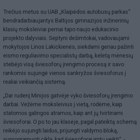
Trečius metus su UAB „Klaipėdos autobusų parkas“
bendradarbiaujantys Baltijos gimnazijos inžinerinių
klasių moksleiviai pernai tapo naujo edukacinio
projekto dalyviais. Septyni dešimtokai, vadovaujami
mokytojos Linos Lakickienės, siekdami geriau pažinti
eismo reguliavimo specialistų darbą, keletą mėnesių
stebėjo visą šviesoforų įrengimo procesą ir savo
rankomis sujungė vienos sankryžos šviesoforus į
realiai veikiančią sistemą.
„Dar rudenį Minijos gatvėje vyko šviesoforų įrengimo
darbai. Vežėme moksleivius į vietą, rodėme, kaip
statomos galingos atramos, kaip ant jų tvirtinami
šviesoforai. O po to jau klasėje, pagal pateiktą schemą
reikėjo sujungti laidus, prijungti valdymo bloką,
suprogramuoti ciklą, kad šviesoforai imtų veikti“, -