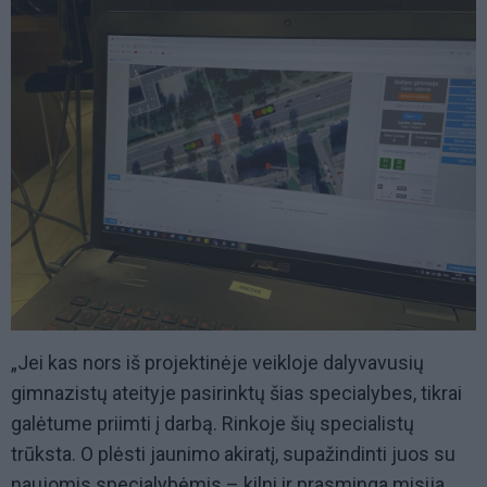
„Jei kas nors iš projektinėje veikloje dalyvavusių
gimnazistų ateityje pasirinktų šias specialybes, tikrai
galėtume priimti į darbą. Rinkoje šių specialistų
trūksta. O plėsti jaunimo akiratį, supažindinti juos su
naujomis specialybėmis – kilni ir prasminga misija,