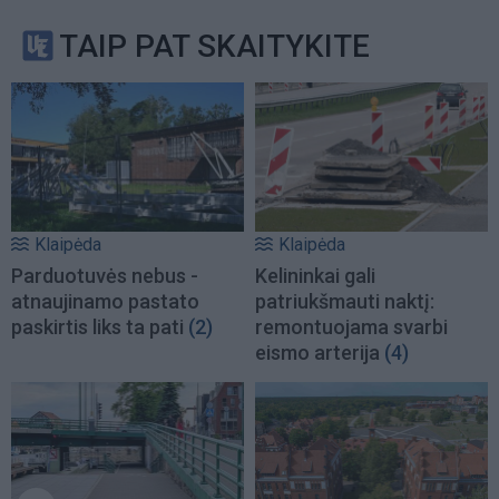
TAIP PAT SKAITYKITE
Klaipėda
Klaipėda
Parduotuvės nebus -
Kelininkai gali
atnaujinamo pastato
patriukšmauti naktį:
paskirtis liks ta pati
(2)
remontuojama svarbi
eismo arterija
(4)