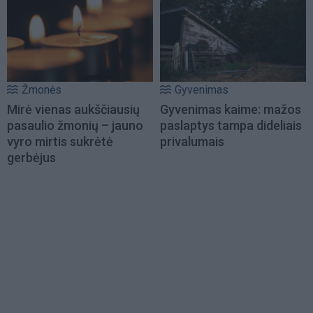
Žmonės
Gyvenimas
Mirė vienas aukščiausių
Gyvenimas kaime: mažos
pasaulio žmonių – jauno
paslaptys tampa dideliais
vyro mirtis sukrėtė
privalumais
gerbėjus