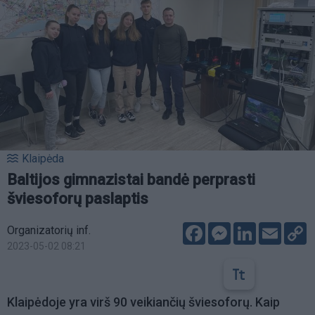
Klaipėda
Baltijos gimnazistai bandė perprasti
šviesoforų paslaptis
Facebook
Messenger
LinkedIn
Email
C
Organizatorių inf.
L
2023-05-02 08:21
Klaipėdoje yra virš 90 veikiančių šviesoforų. Kaip