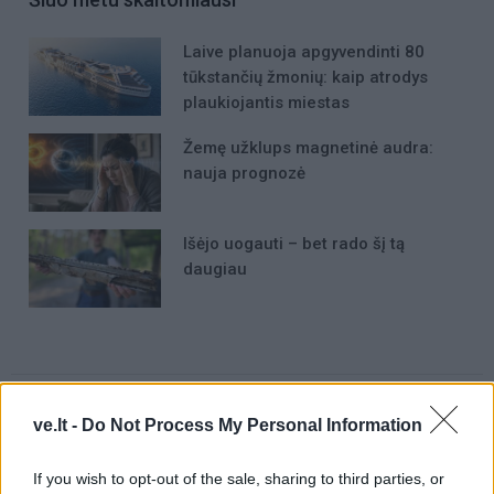
Laive planuoja apgyvendinti 80
tūkstančių žmonių: kaip atrodys
plaukiojantis miestas
Žemę užklups magnetinė audra:
nauja prognozė
Išėjo uogauti – bet rado šį tą
daugiau
ve.lt -
Do Not Process My Personal Information
Raktažodžiai
If you wish to opt-out of the sale, sharing to third parties, or
klaipėdos baltijos gimnazija
šviesoforai