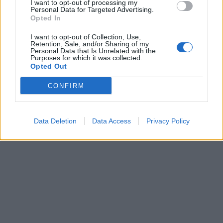
I want to opt-out of processing my
Personal Data for Targeted Advertising.
Opted In
This site is protected by
Sutinku su
taisyklėmis
I want to opt-out of Collection, Use,
reCAPTCHA and the Google
Retention, Sale, and/or Sharing of my
Privacy Policy
and
Terms of
Personal Data that Is Unrelated with the
Purposes for which it was collected.
Service
apply.
Opted Out
CONFIRM
Data Deletion
Data Access
Privacy Policy