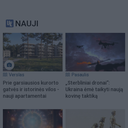
NAUJI
Verslas
Pasaulis
Prie garsiausios kurorto
„Sterbliniai dronai“:
gatvės ir istorinės vilos -
Ukraina ėmė taikyti naują
nauji apartamentai
kovinę taktiką