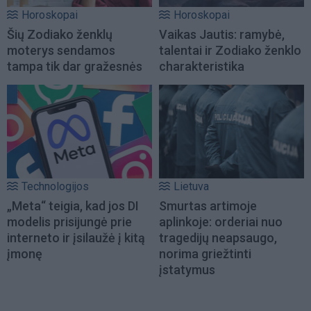
Horoskopai
Horoskopai
Šių Zodiako ženklų
Vaikas Jautis: ramybė,
moterys sendamos
talentai ir Zodiako ženklo
tampa tik dar gražesnės
charakteristika
Technologijos
Lietuva
„Meta“ teigia, kad jos DI
Smurtas artimoje
modelis prisijungė prie
aplinkoje: orderiai nuo
interneto ir įsilaužė į kitą
tragedijų neapsaugo,
įmonę
norima griežtinti
įstatymus