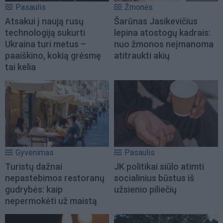
Pasaulis
Žmonės
Atsakui į naują rusų
Šarūnas Jasikevičius
technologiją sukurti
lepina atostogų kadrais:
Ukraina turi metus –
nuo žmonos neįmanoma
paaiškino, kokią grėsmę
atitraukti akių
tai kelia
Gyvenimas
Pasaulis
Turistų dažnai
JK politikai siūlo atimti
nepastebimos restoranų
socialinius būstus iš
gudrybės: kaip
užsienio piliečių
nepermokėti už maistą