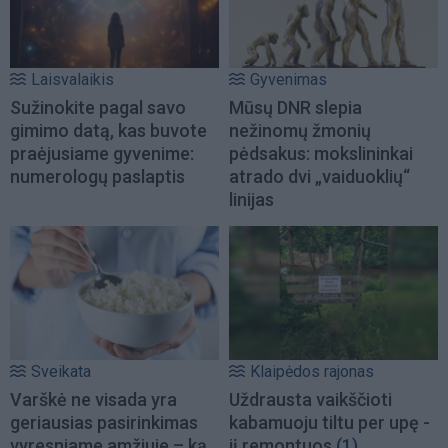
Laisvalaikis
Gyvenimas
Sužinokite pagal savo
Mūsų DNR slepia
gimimo datą, kas buvote
nežinomų žmonių
praėjusiame gyvenime:
pėdsakus: mokslininkai
numerologų paslaptis
atrado dvi „vaiduoklių“
linijas
Sveikata
Klaipėdos rajonas
Varškė ne visada yra
Uždrausta vaikščioti
geriausias pasirinkimas
kabamuoju tiltu per upę -
vyresniame amžiuje – ką
jį remontuos
(1)