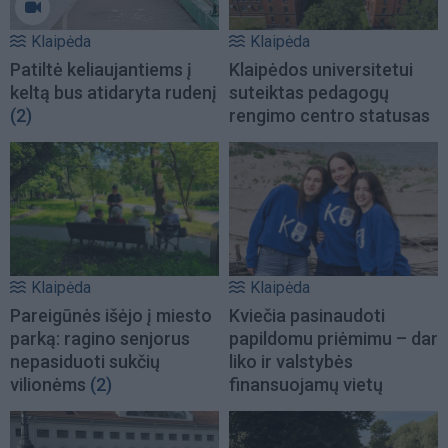
Klaipėda
Klaipėda
Patiltė keliaujantiems į
Klaipėdos universitetui
keltą bus atidaryta rudenį
suteiktas pedagogų
(2)
rengimo centro statusas
Klaipėda
Klaipėda
Pareigūnės išėjo į miesto
Kviečia pasinaudoti
parką: ragino senjorus
papildomu priėmimu – dar
nepasiduoti sukčių
liko ir valstybės
vilionėms
(2)
finansuojamų vietų