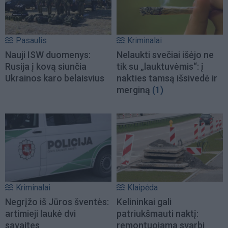
Pasaulis
Kriminalai
Nauji ISW duomenys:
Nelaukti svečiai išėjo ne
Rusija į kovą siunčia
tik su „lauktuvėmis“: į
Ukrainos karo belaisvius
nakties tamsą išsivedė ir
merginą
(1)
Kriminalai
Klaipėda
Negrįžo iš Jūros šventės:
Kelininkai gali
artimieji laukė dvi
patriukšmauti naktį:
savaites
remontuojama svarbi