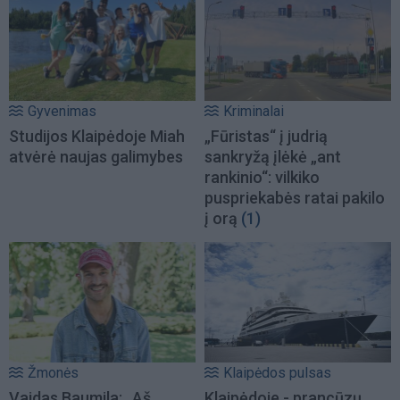
Gyvenimas
Kriminalai
Studijos Klaipėdoje Miah
„Fūristas“ į judrią
atvėrė naujas galimybes
sankryžą įlėkė „ant
rankinio“: vilkiko
puspriekabės ratai pakilo
į orą
(1)
Žmonės
Klaipėdos pulsas
Vaidas Baumila: „Aš
Klaipėdoje - prancūzų