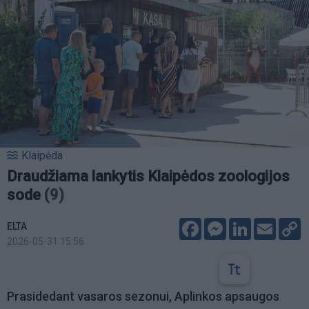
Klaipėda
Draudžiama lankytis Klaipėdos zoologijos
sode
(9)
Facebook
Messenger
LinkedIn
Email
C
ELTA
L
2026-05-31 15:56
Prasidedant vasaros sezonui, Aplinkos apsaugos