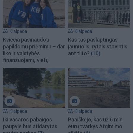
Klaipėda
Klaipėda
Kviečia pasinaudoti
Kas tas paslaptingas
papildomu priėmimu – dar
jaunuolis, rytais stovintis
liko ir valstybės
ant tilto?
(10)
finansuojamų vietų
Klaipėda
Klaipėda
Iki vasaros pabaigos
Paaiškėjo, kas už 6 mln.
paupyje bus atidarytas
eurų tvarkys Atgimimo