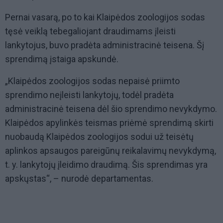
Pernai vasarą, po to kai Klaipėdos zoologijos sodas
tęsė veiklą tebegaliojant draudimams įleisti
lankytojus, buvo pradėta administracinė teisena. Šį
sprendimą įstaiga apskundė.
„Klaipėdos zoologijos sodas nepaisė priimto
sprendimo neįleisti lankytojų, todėl pradėta
administracinė teisena dėl šio sprendimo nevykdymo.
Klaipėdos apylinkės teismas priėmė sprendimą skirti
nuobaudą Klaipėdos zoologijos sodui už teisėtų
aplinkos apsaugos pareigūnų reikalavimų nevykdymą,
t. y. lankytojų įleidimo draudimą. Šis sprendimas yra
apskųstas“, – nurodė departamentas.