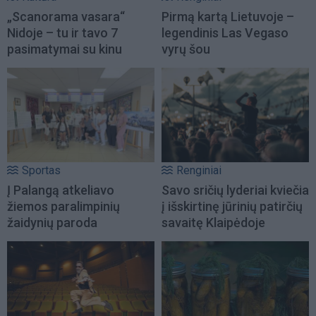
„Scanorama vasara“
Pirmą kartą Lietuvoje –
Nidoje – tu ir tavo 7
legendinis Las Vegaso
pasimatymai su kinu
vyrų šou
Sportas
Renginiai
Į Palangą atkeliavo
Savo sričių lyderiai kviečia
žiemos paralimpinių
į išskirtinę jūrinių patirčių
žaidynių paroda
savaitę Klaipėdoje