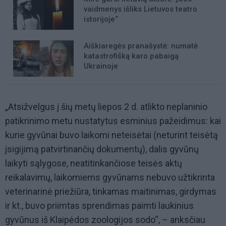
vaidmenys išliks Lietuvos teatro
istorijoje“
Aiškiaregės pranašystė: numatė
katastrofišką karo pabaigą
Ukrainoje
„Atsižvelgus į šių metų liepos 2 d. atlikto neplaninio
patikrinimo metu nustatytus esminius pažeidimus: kai
kurie gyvūnai buvo laikomi neteisėtai (neturint teisėtą
įsigijimą patvirtinančių dokumentų), dalis gyvūnų
laikyti sąlygose, neatitinkančiose teisės aktų
reikalavimų, laikomiems gyvūnams nebuvo užtikrinta
veterinarinė priežiūra, tinkamas maitinimas, girdymas
ir kt., buvo priimtas sprendimas paimti laukinius
gyvūnus iš Klaipėdos zoologijos sodo“, – anksčiau