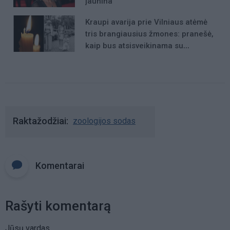
jaunina
Kraupi avarija prie Vilniaus atėmė
tris brangiausius žmones: pranešė,
kaip bus atsisveikinama su
mergaite, jos mama ir močiute
Raktažodžiai
zoologijos sodas
Komentarai
Rašyti komentarą
Jūsų vardas