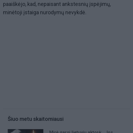
paaiškėjo, kad, nepaisant ankstesnių įspėjimų,
minėtoji įstaiga nurodymų nevykdė.
Šiuo metu skaitomiausi
Mirė garsi lietuvių aktorė: „Jos