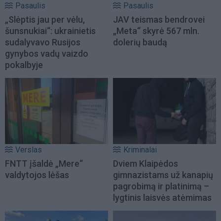
Pasaulis
Pasaulis
„Slėptis jau per vėlu,
JAV teismas bendrovei
šunsnukiai“: ukrainietis
„Meta“ skyrė 567 mln.
sudalyvavo Rusijos
dolerių baudą
gynybos vadų vaizdo
pokalbyje
Verslas
Kriminalai
FNTT įšaldė „Mere“
Dviem Klaipėdos
valdytojos lėšas
gimnazistams už kanapių
pagrobimą ir platinimą –
lygtinis laisvės atėmimas