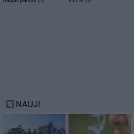
naujas parkas
(7)
aikštę
(6)
NAUJI