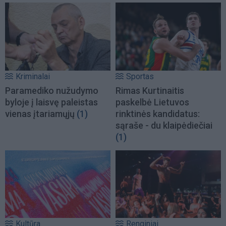
Kriminalai
Sportas
Paramediko nužudymo
Rimas Kurtinaitis
byloje į laisvę paleistas
paskelbė Lietuvos
vienas įtariamųjų
(1)
rinktinės kandidatus:
sąraše - du klaipėdiečiai
(1)
Kultūra
Renginiai