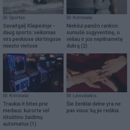
Sportas
Kriminalai
Savaitgalį Klaipėdoje -
Niekšui panižo rankos:
daug sporto: veiksmas
sumušė sugyventinę, o
virs penkiose skirtingose
vėliau ir jos nepilnametę
miesto vietose
dukrą
(2)
Kriminalai
Laisvalaikis
Traukia it bites prie
Šie ženklai delne yra ne
medaus: kurorte vėl
pas visus: ką jie reiškia
ištuštino žaidimų
automatus
(1)