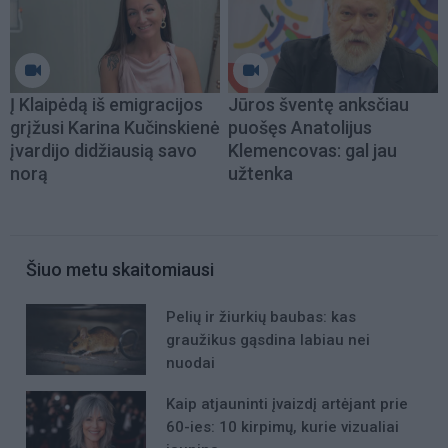
Į Klaipėdą iš emigracijos
Jūros šventę anksčiau
grįžusi Karina Kučinskienė
puošęs Anatolijus
įvardijo didžiausią savo
Klemencovas: gal jau
norą
užtenka
Šiuo metu skaitomiausi
Pelių ir žiurkių baubas: kas
graužikus gąsdina labiau nei
nuodai
Kaip atjauninti įvaizdį artėjant prie
60-ies: 10 kirpimų, kurie vizualiai