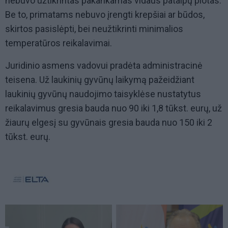
nebuvo užtikrintas pakankamas vidaus patalpų plotas.
Be to, primatams nebuvo įrengti krepšiai ar būdos,
skirtos pasislėpti, bei neužtikrinti minimalios
temperatūros reikalavimai.
Juridinio asmens vadovui pradėta administracinė
teisena. Už laukinių gyvūnų laikymą pažeidžiant
laukinių gyvūnų naudojimo taisyklėse nustatytus
reikalavimus gresia bauda nuo 90 iki 1,8 tūkst. eurų, už
žiaurų elgesį su gyvūnais gresia bauda nuo 150 iki 2
tūkst. eurų.