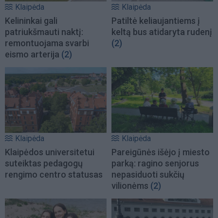
Klaipėda
Klaipėda
Kelininkai gali
Patiltė keliaujantiems į
patriukšmauti naktį:
keltą bus atidaryta rudenį
remontuojama svarbi
(2)
eismo arterija
(2)
Klaipėda
Klaipėda
Klaipėdos universitetui
Pareigūnės išėjo į miesto
suteiktas pedagogų
parką: ragino senjorus
rengimo centro statusas
nepasiduoti sukčių
vilionėms
(2)