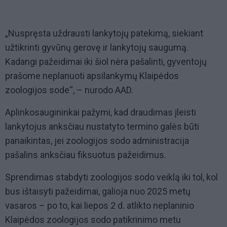
„Nuspręsta uždrausti lankytojų patekimą, siekiant
užtikrinti gyvūnų gerovę ir lankytojų saugumą.
Kadangi pažeidimai iki šiol nėra pašalinti, gyventojų
prašome neplanuoti apsilankymų Klaipėdos
zoologijos sode“, – nurodo AAD.
Aplinkosaugininkai pažymi, kad draudimas įleisti
lankytojus anksčiau nustatyto termino galės būti
panaikintas, jei zoologijos sodo administracija
pašalins anksčiau fiksuotus pažeidimus.
Sprendimas stabdyti zoologijos sodo veiklą iki tol, kol
bus ištaisyti pažeidimai, galioja nuo 2025 metų
vasaros – po to, kai liepos 2 d. atlikto neplaninio
Klaipėdos zoologijos sodo patikrinimo metu