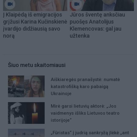
Į Klaipėdą iš emigracijos
Jūros šventę anksčiau
grįžusi Karina Kučinskienė
puošęs Anatolijus
įvardijo didžiausią savo
Klemencovas: gal jau
norą
užtenka
Šiuo metu skaitomiausi
Aiškiaregės pranašystė: numatė
katastrofišką karo pabaigą
Ukrainoje
Mirė garsi lietuvių aktorė: „Jos
vaidmenys išliks Lietuvos teatro
istorijoje“
„Fūristas“ į judrią sankryžą įlėkė „ant