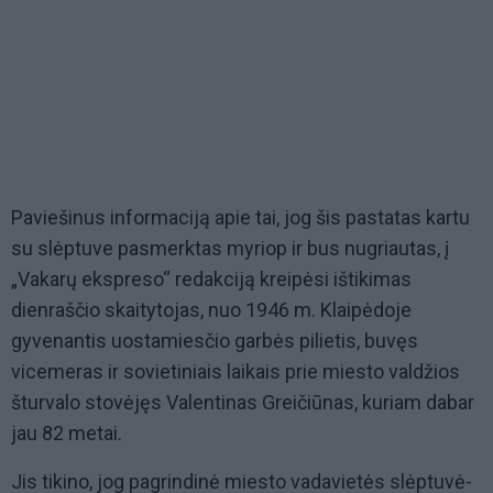
Paviešinus informaciją apie tai, jog šis pastatas kartu
su slėptuve pasmerktas myriop ir bus nugriautas, į
„Vakarų ekspreso“ redakciją kreipėsi ištikimas
dienraščio skaitytojas, nuo 1946 m. Klaipėdoje
gyvenantis uostamiesčio garbės pilietis, buvęs
vicemeras ir sovietiniais laikais prie miesto valdžios
šturvalo stovėjęs Valentinas Greičiūnas, kuriam dabar
jau 82 metai.
Jis tikino, jog pagrindinė miesto vadavietės slėptuvė-