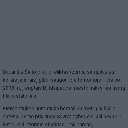
Dabar šis Šaltojo karo reliktas (žemių sampilas su
keliais įėjimais) glūdi saugomoje teritorijoje ir yra po
2019 m. įrengtais BĮ Klaipėdos miesto nakvynės namų
filialo statiniais.
Kieme stūkso autentiška bemaž 10 metrų aukščio
antena. Žemė priklauso Savivaldybei, o ši aplinkybė ir
lėmė, kad istorinis objektas - rakinamas,