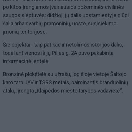
po kitos įrengiamos įvairiausios požeminės civilinės
saugos slėptuvės: didžioji jų dalis uostamiestyje glūdi
šalia arba svarbių pramoninių, uosto, susisiekimo
įmonių teritorijose.
Šie objektai - taip pat kad ir netolimos istorijos dalis,
todėl ant vienos iš jų Pilies g. 2A buvo pakabinta
informacinė lentelė.
Bronzinė plokštelė su užrašu, jog šioje vietoje Šaltojo
karo tarp JAV ir TSRS metais, baiminantis branduolinių
atakų, įrengta „Klaipėdos miesto tarybos vadavietė“.