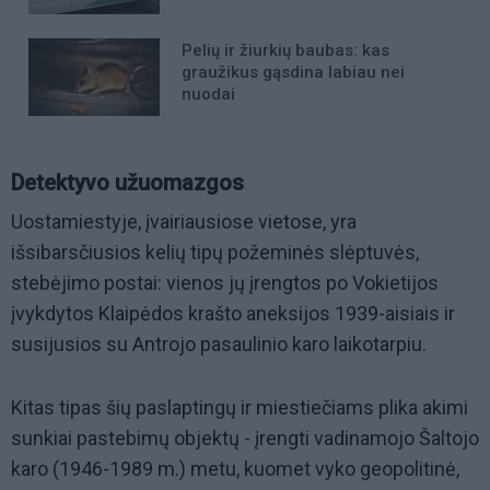
Pelių ir žiurkių baubas: kas
graužikus gąsdina labiau nei
nuodai
Detektyvo užuomazgos
Uostamiestyje, įvairiausiose vietose, yra
išsibarsčiusios kelių tipų požeminės slėptuvės,
stebėjimo postai: vienos jų įrengtos po Vokietijos
įvykdytos Klaipėdos krašto aneksijos 1939-aisiais ir
susijusios su Antrojo pasaulinio karo laikotarpiu.
Kitas tipas šių paslaptingų ir miestiečiams plika akimi
sunkiai pastebimų objektų - įrengti vadinamojo Šaltojo
karo (1946-1989 m.) metu, kuomet vyko geopolitinė,