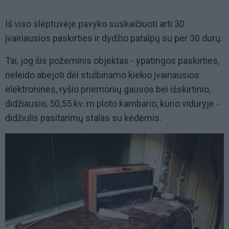
Iš viso slėptuvėje pavyko suskaičiuoti arti 30
įvairiausios paskirties ir dydžio patalpų su per 30 durų.
Tai, jog šis požeminis objektas - ypatingos paskirties,
neleido abejoti dėl stulbinamo kiekio įvairiausios
elektroninės, ryšio priemonių gausos bei išskirtinio,
didžiausio, 50,55 kv. m ploto kambario, kurio viduryje -
didžiulis pasitarimų stalas su kėdėmis.