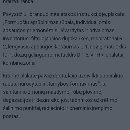
braižyti ranka.
Pavyzdžiui, branduolinės atakos instrukcijoje, plakate
„Formuočių aprūpinimas rūbais, individualiomis
apsaugos priemonėmis“ išvardytas ir privalomas
inventorius: filtruojančios dujokaukės, respiratoriai R-
2, lengvasis apsaugos kostiumas L-1, dozių matuoklis
ID-1, dozių galingumo matuoklis DP-5, VPHR, chalatai,
kombinezonai.
Kitame plakate pavaizduota, kaip užsivilkti specialius
rūbus, nurodytas ir „tarnybos formavimas“: tai -
sanitarinio žmonių maudymo, rūbų plovimo,
degazacijos ir dezinfekcijos, technikos užkrėtimo
šalinimo punktai, radiacinio ir cheminio įrengimo
postas.