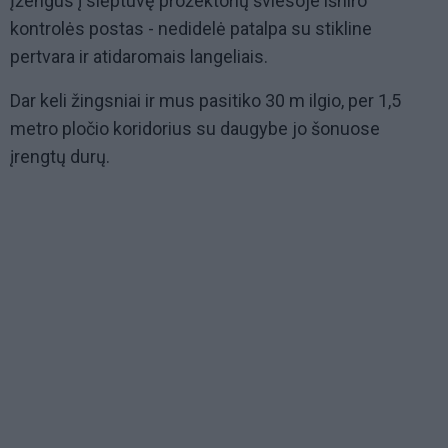
Įžengus į slėptuvę prožektorių šviesoje išniro
kontrolės postas - nedidelė patalpa su stikline
pertvara ir atidaromais langeliais.
Dar keli žingsniai ir mus pasitiko 30 m ilgio, per 1,5
metro pločio koridorius su daugybe jo šonuose
įrengtų durų.