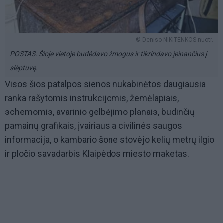
© Deniso NIKITENKOS nuotr.
POSTAS. Šioje vietoje budėdavo žmogus ir tikrindavo įeinančius į
slėptuvę.
Visos šios patalpos sienos nukabinėtos daugiausia
ranka rašytomis instrukcijomis, žemėlapiais,
schemomis, avarinio gelbėjimo planais, budinčių
pamainų grafikais, įvairiausia civilinės saugos
informacija, o kambario šone stovėjo kelių metrų ilgio
ir pločio savadarbis Klaipėdos miesto maketas.