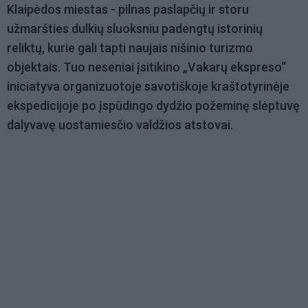
Klaipėdos miestas - pilnas paslapčių ir storu
užmaršties dulkių sluoksniu padengtų istorinių
reliktų, kurie gali tapti naujais nišinio turizmo
objektais. Tuo neseniai įsitikino „Vakarų ekspreso“
iniciatyva organizuotoje savotiškoje kraštotyrinėje
ekspedicijoje po įspūdingo dydžio požeminę slėptuvę
dalyvavę uostamiesčio valdžios atstovai.