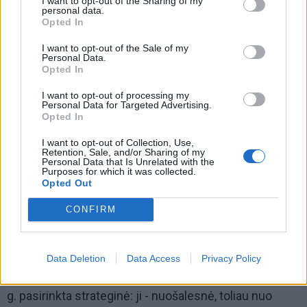
I want to opt-out of the Sharing of my
personal data.
Opted In
I want to opt-out of the Sale of my
Personal Data.
Opted In
I want to opt-out of processing my
Personal Data for Targeted Advertising.
Opted In
I want to opt-out of Collection, Use,
Retention, Sale, and/or Sharing of my
Personal Data that Is Unrelated with the
Mes buvome tik statybų užsakovai, ne
Purposes for which it was collected.
Opted Out
miesto valdžia užsigeidė to objekto.
CONFIRM
Slėptuvės statyba užsiėmė tuometė Vykdomojo
Data Deletion
Data Access
Privacy Policy
komiteto Kapitalinės statybos valdyba. Vieta Dubysos
g. pasirinkta strateginė: ji - nuošalesnė, toliau nuo