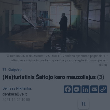
© Deniso NIKITENKOS nuotr. VADAVIETĖ. Vandens apsemtas pagrindinis ir
didžiausias slėptuvės pasitarimų kambarys su daugybe informacijos ant
sienų.
Klaipėda
(Ne)turistinis Šaltojo karo mauzoliejus
(3)
Facebook
Messenger
LinkedIn
Email
C
,
Denisas Nikitenka
L
denisas@ve.lt
2021-12-29 10:00