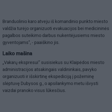
Branduolinio karo atveju iš komandinio punkto miesto
valdžia turėjo organizuoti evakuacijos bei medicininės
pagalbos suteikimo darbus nukentėjusiems miesto
gyventojams", - paaiškino jis.
Laiko mašina
„Vakarų ekspresui“ susisiekus su Klaipėdos miesto
administracijos atsakingais valdininkais, pavyko
organizuoti ir išskirtinę ekspediciją į požeminę
slėptuvę Dubysos g., o apsilankymo metu išvysti
vaizdai pranoko visus lūkesčius.