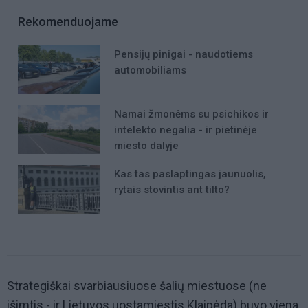
Rekomenduojame
Pensijų pinigai - naudotiems
automobiliams
Namai žmonėms su psichikos ir
intelekto negalia - ir pietinėje
miesto dalyje
Kas tas paslaptingas jaunuolis,
rytais stovintis ant tilto?
Strategiškai svarbiausiuose šalių miestuose (ne
išimtis - ir Lietuvos uostamiestis Klaipėda) buvo viena