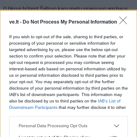
O tikroji būtent Šaltojo karo metu praėjusio amžiaus
aštuntajame dešimtmetyje specialiai miesto valdžiai,
ve.lt -
Do Not Process My Personal Information
pagrindinė ir svarbiausia slėptuvė-komandinis
punktas buvo įrengta Dubysos g. 39.
If you wish to opt-out of the sale, sharing to third parties, or
processing of your personal or sensitive information for
Jos statybas kuravo nuo 1976 m. iki 1989 m.
targeted advertising by us, please use the below opt-out
Klaipėdos miesto anuomečio Vykdomojo komiteto
section to confirm your selection. Please note that after your
opt-out request is processed you may continue seeing
pirmininko pirmuoju pavaduotoju dirbęs V. Greičiūnas.
interest-based ads based on personal information utilized by
us or personal information disclosed to third parties prior to
"Matyt, buvo parengtas respublikinis civilinės saugos
your opt-out. You may separately opt-out of the further
priemonių planas, pagal kurį didieji miestai privalėjo
disclosure of your personal information by third parties on the
IAB’s list of downstream participants. This information may
įrengti tokias slėptuves.
also be disclosed by us to third parties on the
IAB’s List of
Downstream Participants
that may further disclose it to other
third parties.
Personal Data Processing Opt Outs