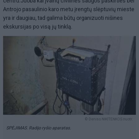
centru.Juoba kai įvairių civilinės saugos paskirties bei
Antrojo pasaulinio karo metu įrengtų slėptuvių mieste
yra ir daugiau, tad galima būtų organizuoti nišines
ekskursijas po visą jų tinklą.
© Deniso NIKITENKOS nuotr.
SPĖJIMAS. Radijo ryšio aparatas.