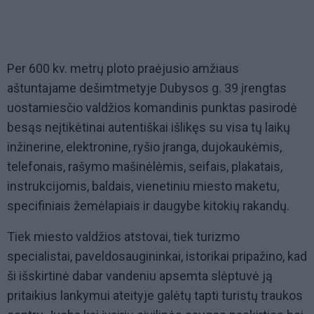
Per 600 kv. metrų ploto praėjusio amžiaus
aštuntajame dešimtmetyje Dubysos g. 39 įrengtas
uostamiesčio valdžios komandinis punktas pasirodė
besąs neįtikėtinai autentiškai išlikęs su visa tų laikų
inžinerine, elektronine, ryšio įranga, dujokaukėmis,
telefonais, rašymo mašinėlėmis, seifais, plakatais,
instrukcijomis, baldais, vienetiniu miesto maketu,
specifiniais žemėlapiais ir daugybe kitokių rakandų.
Tiek miesto valdžios atstovai, tiek turizmo
specialistai, paveldosaugininkai, istorikai pripažino, kad
ši išskirtinė dabar vandeniu apsemta slėptuvė ją
pritaikius lankymui ateityje galėtų tapti turistų traukos