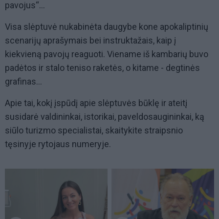
pavojus“...
Visa slėptuvė nukabinėta daugybe kone apokaliptinių
scenarijų aprašymais bei instruktažais, kaip į
kiekvieną pavojų reaguoti. Viename iš kambarių buvo
padėtos ir stalo teniso raketės, o kitame - degtinės
grafinas...
Apie tai, kokį įspūdį apie slėptuvės būklę ir ateitį
susidarė valdininkai, istorikai, paveldosaugininkai, ką
siūlo turizmo specialistai, skaitykite straipsnio
tęsinyje rytojaus numeryje.