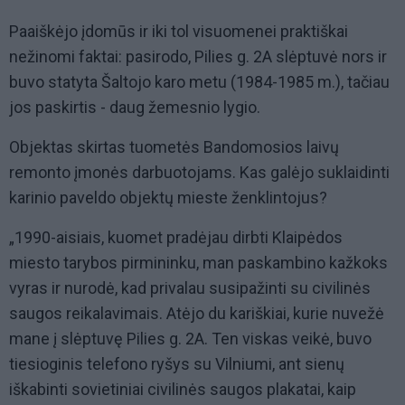
Paaiškėjo įdomūs ir iki tol visuomenei praktiškai
nežinomi faktai: pasirodo, Pilies g. 2A slėptuvė nors ir
buvo statyta Šaltojo karo metu (1984-1985 m.), tačiau
jos paskirtis - daug žemesnio lygio.
Objektas skirtas tuometės Bandomosios laivų
remonto įmonės darbuotojams. Kas galėjo suklaidinti
karinio paveldo objektų mieste ženklintojus?
„1990-aisiais, kuomet pradėjau dirbti Klaipėdos
miesto tarybos pirmininku, man paskambino kažkoks
vyras ir nurodė, kad privalau susipažinti su civilinės
saugos reikalavimais. Atėjo du kariškiai, kurie nuvežė
mane į slėptuvę Pilies g. 2A. Ten viskas veikė, buvo
tiesioginis telefono ryšys su Vilniumi, ant sienų
iškabinti sovietiniai civilinės saugos plakatai, kaip