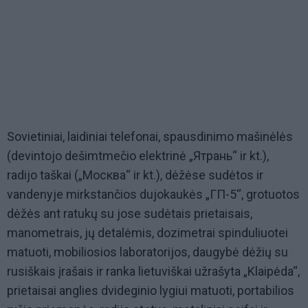
Sovietiniai, laidiniai telefonai, spausdinimo mašinėlės
(devintojo dešimtmečio elektrinė „Ятрань“ ir kt.),
radijo taškai („Москва“ ir kt.), dėžėse sudėtos ir
vandenyje mirkstančios dujokaukės „ГП-5“, grotuotos
dėžės ant ratukų su jose sudėtais prietaisais,
manometrais, jų detalėmis, dozimetrai spinduliuotei
matuoti, mobiliosios laboratorijos, daugybė dėžių su
rusiškais įrašais ir ranka lietuviškai užrašyta „Klaipėda“,
prietaisai anglies dvideginio lygiui matuoti, portabilios