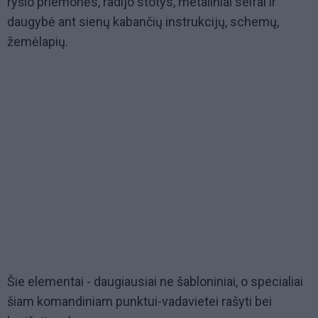
ryšio priemonės, radijo stotys, metaliniai seifai ir
daugybė ant sienų kabančių instrukcijų, schemų,
žemėlapių.
Šie elementai - daugiausiai ne šabloniniai, o specialiai
šiam komandiniam punktui-vadavietei rašyti bei