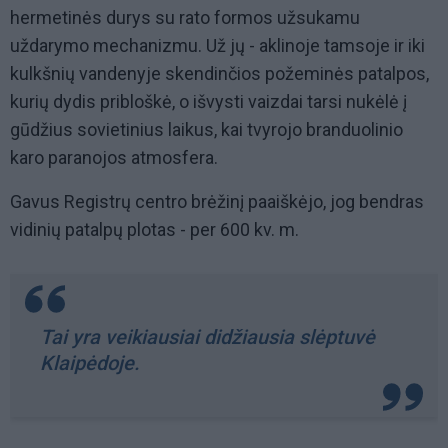
hermetinės durys su rato formos užsukamu
uždarymo mechanizmu. Už jų - aklinoje tamsoje ir iki
kulkšnių vandenyje skendinčios požeminės patalpos,
kurių dydis pribloškė, o išvysti vaizdai tarsi nukėlė į
gūdžius sovietinius laikus, kai tvyrojo branduolinio
karo paranojos atmosfera.
Gavus Registrų centro brėžinį paaiškėjo, jog bendras
vidinių patalpų plotas - per 600 kv. m.
Tai yra veikiausiai didžiausia slėptuvė
Klaipėdoje.