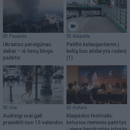
Pasaulis
Klaipėda
Ukrainos pareigūnas:
Patiltė keliaujantiems į
dabar – iš tiesų bloga
keltą bus atidaryta rudenį
padėtis
(1)
Orai
Kultūra
Audringi orai gali
Klaipėdos festivalis:
prasidėti nuo 15 valandos
keturios meninės patirtys
- viena bendrystės istorija