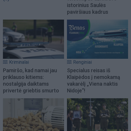
istorinius Saulės
paviršiaus kadrus
Kriminalai
Renginiai
Pamiršo, kad namai jau
Specialus reisas iš
priklauso kitiems:
Klaipėdos į nemokamą
nostalgija daiktams
vakarėlį „Viena naktis
privertė griebtis smurto
Nidoje“!