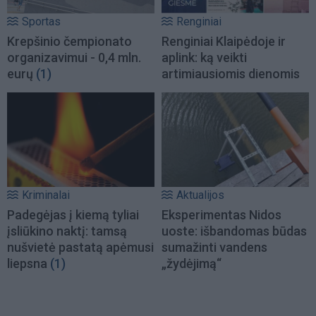
Sportas
Renginiai
Krepšinio čempionato
Renginiai Klaipėdoje ir
organizavimui - 0,4 mln.
aplink: ką veikti
eurų
(1)
artimiausiomis dienomis
Kriminalai
Aktualijos
Padegėjas į kiemą tyliai
Eksperimentas Nidos
įsliūkino naktį: tamsą
uoste: išbandomas būdas
nušvietė pastatą apėmusi
sumažinti vandens
liepsna
(1)
„žydėjimą“