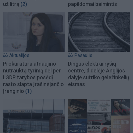
už litrą
(2)
papildomai baimintis
Aktualijos
Pasaulis
Prokuratūra atnaujino
Dingus elektrai ryšių
nutrauktą tyrimą dėl per
centre, didelėje Anglijos
LSDP tarybos posėdį
dalyje sutriko geležinkelių
rasto slapta įrašinėjančio
eismas
įrenginio
(1)