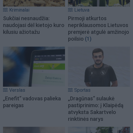
Kriminalai
Lietuva
Sukčiai nesnaudžia:
Pirmoji atkurtos
naudojasi dėl kietojo kuro
nepriklausomos Lietuvos
kilusiu ažiotažu
premjerė atgulė amžinojo
poilsio
(1)
Verslas
Sportas
„Enefit“ vadovas palieka
„Dragūnas“ sulaukė
pareigas
pastiprinimo: į Klaipėdą
atvyksta Sakartvelo
rinktinės narys