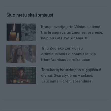
Šiuo metu skaitomiausi
Kraupi avarija prie Vilniaus atėmė
tris brangiausius žmones: pranešė,
kaip bus atsisveikinama su
mergaite, jos mama ir močiute
Trijų Zodiako ženklų jau
artimiausiomis dienomis laukia
triumfas visuose reikaluose
Taro kortų horoskopas rugpjūčio 6
dienai: Svarstyklėms – sėkmė,
Jaučiams – greiti sprendimai