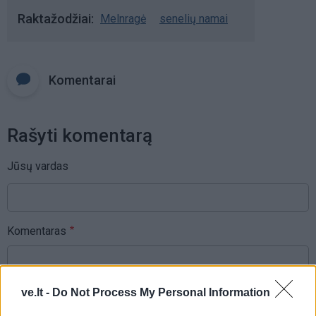
Raktažodžiai
Melnragė
senelių namai
Komentarai
Rašyti komentarą
Jūsų vardas
Komentaras
ve.lt -
Do Not Process My Personal Information