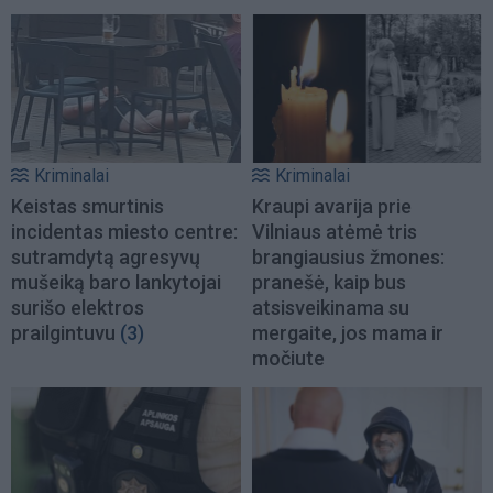
Kriminalai
Kriminalai
Keistas smurtinis
Kraupi avarija prie
incidentas miesto centre:
Vilniaus atėmė tris
sutramdytą agresyvų
brangiausius žmones:
mušeiką baro lankytojai
pranešė, kaip bus
surišo elektros
atsisveikinama su
prailgintuvu
(3)
mergaite, jos mama ir
močiute