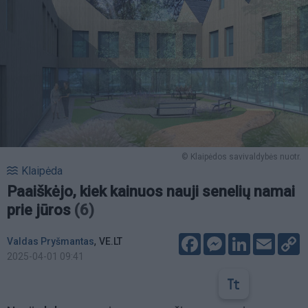
© Klaipėdos savivaldybės nuotr.
Klaipėda
Paaiškėjo, kiek kainuos nauji senelių namai
prie jūros
(6)
Facebook
Messenger
LinkedIn
Email
C
,
Valdas Pryšmantas
VE.LT
L
2025-04-01 09:41