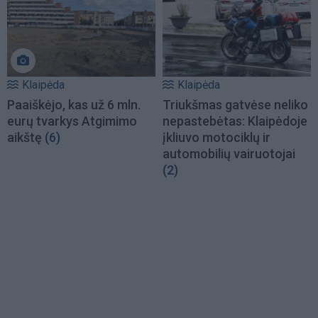
Klaipėda
Klaipėda
Paaiškėjo, kas už 6 mln.
Triukšmas gatvėse neliko
eurų tvarkys Atgimimo
nepastebėtas: Klaipėdoje
aikštę
(6)
įkliuvo motociklų ir
automobilių vairuotojai
(2)