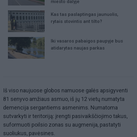
miesto dalyje
Kas tas paslaptingas jaunuolis,
rytais stovintis ant tilto?
Iki vasaros pabaigos paupyje bus
atidarytas naujas parkas
Iš viso naujuose globos namuose galės apsigyventi
81 senyvo amžiaus asmuo, iš jų 12 vietų numatyta
demencija sergantiems asmenims. Numatoma
sutvarkyti ir teritoriją: įrengti pasivaikščiojimo takus,
suformuoti poilsio zonas su augmenija, pastatyti
suoliukus, pavėsines.