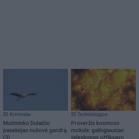
Kriminalai
Technologijos
Muitininko Dulaičio
Proveržis kosmoso
pasekėjas nušovė gandrą
moksle: galingiausias
(3)
teleskopas užfiksavo