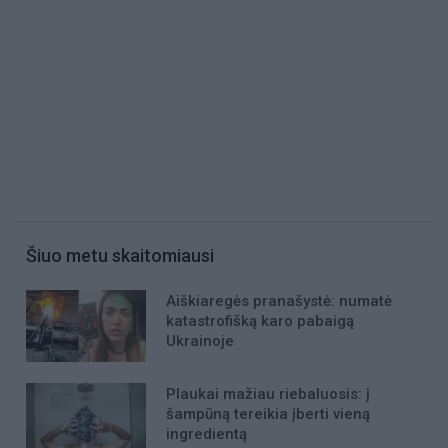
Šiuo metu skaitomiausi
Aiškiaregės pranašystė: numatė
katastrofišką karo pabaigą
Ukrainoje
Plaukai mažiau riebaluosis: į
šampūną tereikia įberti vieną
ingredientą