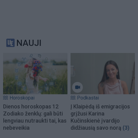
NAUJI
Horoskopai
Podkastai
Dienos horoskopas 12
Į Klaipėdą iš emigracijos
Zodiako ženklų: gali būti
grįžusi Karina
lengviau nutraukti tai, kas
Kučinskienė įvardijo
nebeveikia
didžiausią savo norą
(3)