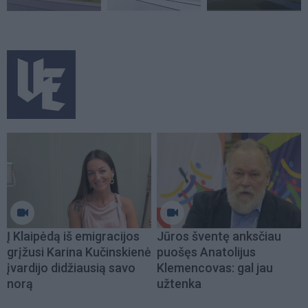
Į Klaipėdą iš emigracijos
Jūros šventę anksčiau
grįžusi Karina Kučinskienė
puošęs Anatolijus
įvardijo didžiausią savo
Klemencovas: gal jau
norą
užtenka