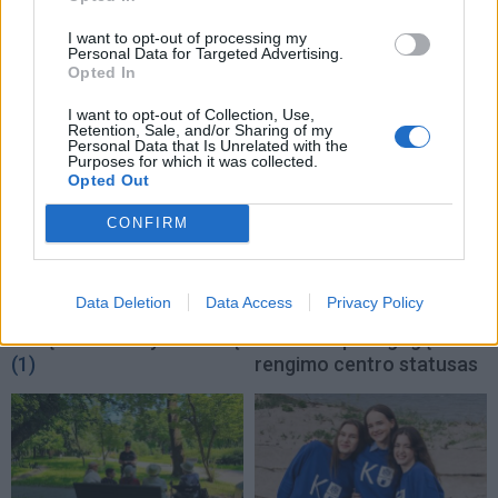
I want to opt-out of processing my
Personal Data for Targeted Advertising.
Opted In
TAIP PAT SKAITYKITE
I want to opt-out of Collection, Use,
Retention, Sale, and/or Sharing of my
Personal Data that Is Unrelated with the
Purposes for which it was collected.
Opted Out
CONFIRM
Klaipėda
Klaipėda
Data Deletion
Data Access
Privacy Policy
Patiltė keliaujantiems į
Klaipėdos universitetui
keltą bus atidaryta rudenį
suteiktas pedagogų
(1)
rengimo centro statusas