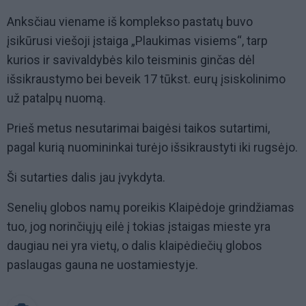
Anksčiau viename iš komplekso pastatų buvo
įsikūrusi viešoji įstaiga „Plaukimas visiems“, tarp
kurios ir savivaldybės kilo teisminis ginčas dėl
išsikraustymo bei beveik 17 tūkst. eurų įsiskolinimo
už patalpų nuomą.
Prieš metus nesutarimai baigėsi taikos sutartimi,
pagal kurią nuomininkai turėjo išsikraustyti iki rugsėjo.
Ši sutarties dalis jau įvykdyta.
Senelių globos namų poreikis Klaipėdoje grindžiamas
tuo, jog norinčiųjų eilė į tokias įstaigas mieste yra
daugiau nei yra vietų, o dalis klaipėdiečių globos
paslaugas gauna ne uostamiestyje.