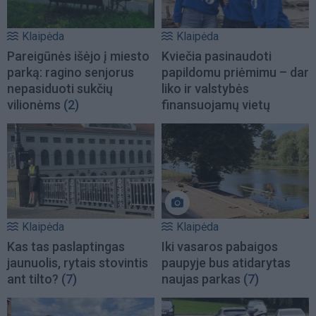
Klaipėda
Klaipėda
Pareigūnės išėjo į miesto
Kviečia pasinaudoti
parką: ragino senjorus
papildomu priėmimu – dar
nepasiduoti sukčių
liko ir valstybės
vilionėms
(2)
finansuojamų vietų
Klaipėda
Klaipėda
Kas tas paslaptingas
Iki vasaros pabaigos
jaunuolis, rytais stovintis
paupyje bus atidarytas
ant tilto?
(7)
naujas parkas
(7)