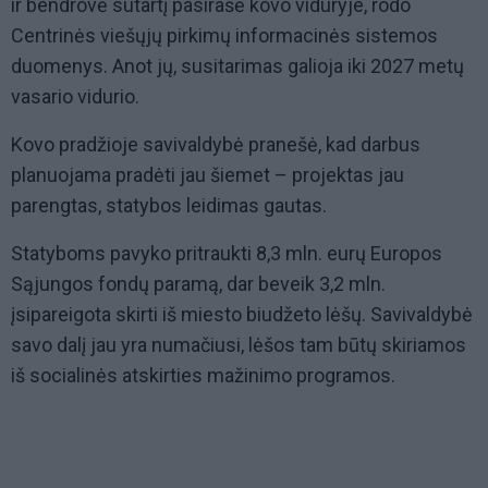
ir bendrovė sutartį pasirašė kovo viduryje, rodo
Centrinės viešųjų pirkimų informacinės sistemos
duomenys. Anot jų, susitarimas galioja iki 2027 metų
vasario vidurio.
Kovo pradžioje savivaldybė pranešė, kad darbus
planuojama pradėti jau šiemet – projektas jau
parengtas, statybos leidimas gautas.
Statyboms pavyko pritraukti 8,3 mln. eurų Europos
Sąjungos fondų paramą, dar beveik 3,2 mln.
įsipareigota skirti iš miesto biudžeto lėšų. Savivaldybė
savo dalį jau yra numačiusi, lėšos tam būtų skiriamos
iš socialinės atskirties mažinimo programos.