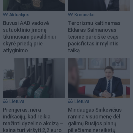
Aktualijos
Kriminalai
Buvusi AAD vadovė
Terorizmu kaltinamas
sutuoktinio įmonę
Eldaras Salmanovas
tikrinusiam pavaldiniui
teisme pareiškė esąs
skyrė priedą prie
pacisfistas ir mylintis
atlyginimo
taiką
Lietuva
Lietuva
Premjeras: nėra
Mindaugas Sinkevičius
indikacijų, kad reikia
ramina visuomenę dėl
mažinti dyzelino akcizą –
galimų Rusijos planų:
kaina turi viršyti 2,2 euro
piliečiams nereikėtų