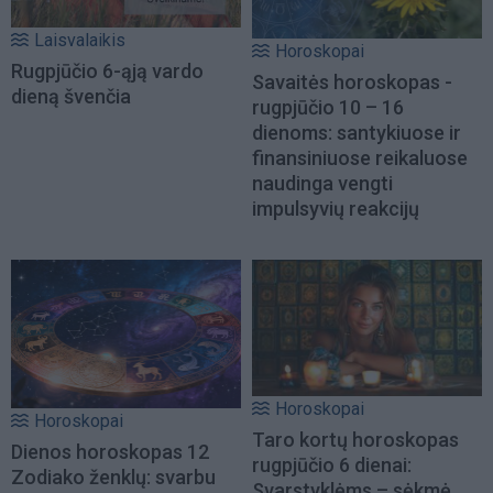
Laisvalaikis
Horoskopai
Rugpjūčio 6-ąją vardo
Savaitės horoskopas -
dieną švenčia
rugpjūčio 10 – 16
dienoms: santykiuose ir
finansiniuose reikaluose
naudinga vengti
impulsyvių reakcijų
Horoskopai
Horoskopai
Taro kortų horoskopas
Dienos horoskopas 12
rugpjūčio 6 dienai:
Zodiako ženklų: svarbu
Svarstyklėms – sėkmė,