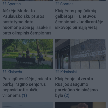
Sportas
Sportas
Aiškėja Modesto
Klaipėdos paplūdimių
Paulausko skulptūros
gelbėtojai – Lietuvos
pastatymo data:
čempionai: Juodkrantėje
nuomonę apie ją išsakė ir
iškovojo pirmąją vietą
pats olimpinis čempionas
Klaipėda
Kriminalai
Pareigūnės išėjo į miesto
Klaipėdoje atversta
parką: ragino senjorus
Rusijos saugumo
nepasiduoti sukčių
pareigūno šnipinėjimo
vilionėms
(1)
byla
(2)