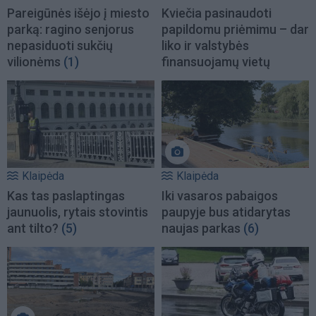
Pareigūnės išėjo į miesto
Kviečia pasinaudoti
parką: ragino senjorus
papildomu priėmimu – dar
nepasiduoti sukčių
liko ir valstybės
vilionėms
(1)
finansuojamų vietų
Klaipėda
Klaipėda
Kas tas paslaptingas
Iki vasaros pabaigos
jaunuolis, rytais stovintis
paupyje bus atidarytas
ant tilto?
(5)
naujas parkas
(6)