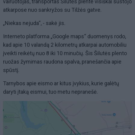
vairuotojas, transportas Šilutės plente visiškai sustojo
atkarpose nuo sankryžos su Tilžės gatve.
„Niekas nejuda“, - sakė jis.
Interneto platforma „Google maps“ duomenys rodo,
kad apie 10 valandą 2 kilometrų atkarpai automobiliu
įveikti reikėtų nuo 8 iki 10 minučių. Šis Šilutės plento
ruožas žymimas raudona spalva, pranešančia apie
spūstį.
Tarnybos apie eismo ar kitus įvykius, kurie galėtų
daryti įtaką eismui, tuo metu nepranešė.