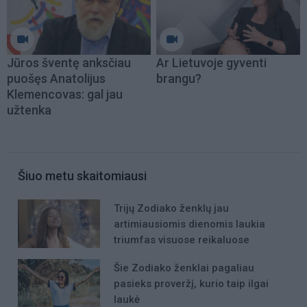
Jūros šventę anksčiau
Ar Lietuvoje gyventi
puošęs Anatolijus
brangu?
Klemencovas: gal jau
užtenka
Šiuo metu skaitomiausi
Trijų Zodiako ženklų jau
artimiausiomis dienomis laukia
triumfas visuose reikaluose
Šie Zodiako ženklai pagaliau
pasieks proveržį, kurio taip ilgai
laukė