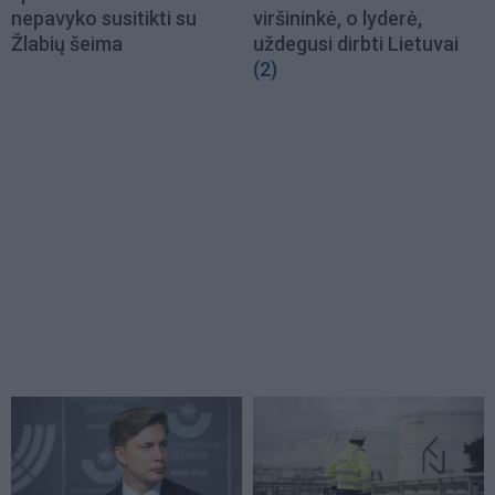
nepavyko susitikti su
viršininkė, o lyderė,
Žlabių šeima
uždegusi dirbti Lietuvai
(2)