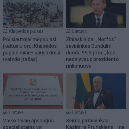
Klaipėdos pulsas
Lietuva
Poilsiautojai mėgaujasi
Žiniasklaida: „Norfos“
įkaitusiu oru: Klaipėdos
savininkas Dundulis
paplūdimiai – sausakimši
duoda 99,9 proc., kad
(vaizdo įrašas)
nedalyvaus prezidento
rinkimuose
Lietuva
Lietuva
Vaiko teisių apsaugos
Seimo pirmininkas:
specialistams vėl
Kazimira Prunskienė – ne