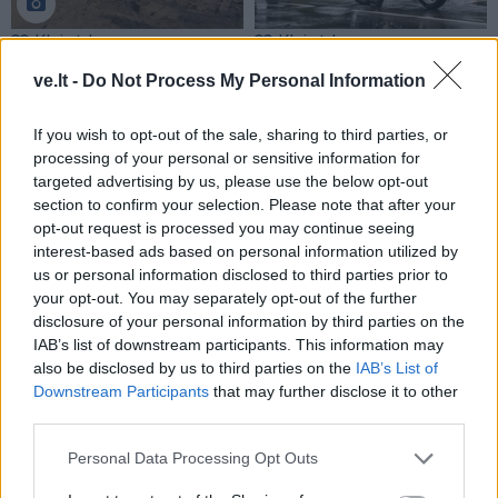
Klaipėda
Klaipėda
Paaiškėjo, kas už 6 mln.
Triukšmas gatvėse neliko
ve.lt -
Do Not Process My Personal Information
eurų tvarkys Atgimimo
nepastebėtas: Klaipėdoje
aikštę
(6)
įkliuvo motociklų ir
If you wish to opt-out of the sale, sharing to third parties, or
automobilių vairuotojai
processing of your personal or sensitive information for
(2)
targeted advertising by us, please use the below opt-out
section to confirm your selection. Please note that after your
opt-out request is processed you may continue seeing
interest-based ads based on personal information utilized by
us or personal information disclosed to third parties prior to
your opt-out. You may separately opt-out of the further
disclosure of your personal information by third parties on the
IAB’s list of downstream participants. This information may
Klaipėda
Klaipėda
also be disclosed by us to third parties on the
IAB’s List of
Skylė tualete, pasipiktinę
Miesto širdyje - kultūros
Downstream Participants
that may further disclose it to other
gyventojai ir policijos
magistro ir garbės piliečio
third parties.
tyrimas: kas nutiko
pagerbimas
(11)
Personal Data Processing Opt Outs
Klaipėdos Ąžuolyno parke