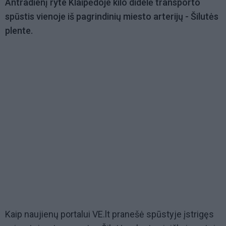
Antradienį ryte Klaipėdoje kilo didelė transporto
spūstis vienoje iš pagrindinių miesto arterijų - Šilutės
plente.
Kaip naujienų portalui VE.lt pranešė spūstyje įstrigęs