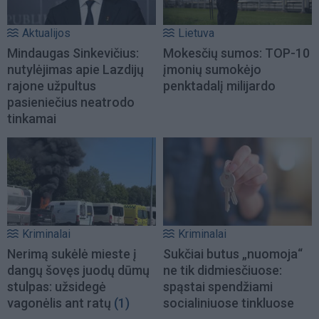
Aktualijos
Lietuva
Mindaugas Sinkevičius:
Mokesčių sumos: TOP-10
nutylėjimas apie Lazdijų
įmonių sumokėjo
rajone užpultus
penktadalį milijardo
pasieniečius neatrodo
tinkamai
Kriminalai
Kriminalai
Nerimą sukėlė mieste į
Sukčiai butus „nuomoja“
dangų šovęs juodų dūmų
ne tik didmiesčiuose:
stulpas: užsidegė
spąstai spendžiami
vagonėlis ant ratų
(1)
socialiniuose tinkluose