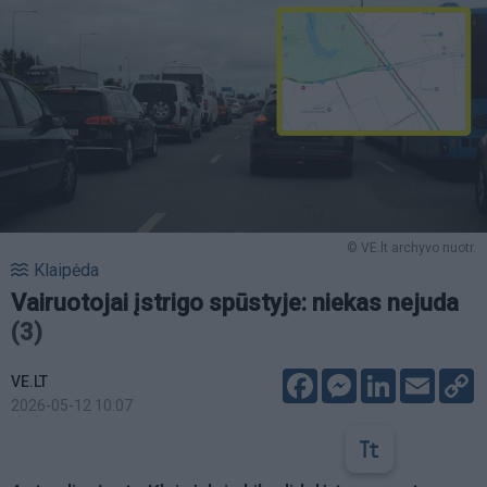
© VE.lt archyvo nuotr.
Klaipėda
Vairuotojai įstrigo spūstyje: niekas nejuda
(3)
Facebook
Messenger
LinkedIn
Email
C
VE.LT
L
2026-05-12 10:07