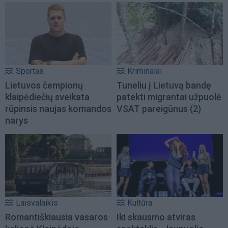
Sportas
Kriminalai
Lietuvos čempionų
Tuneliu į Lietuvą bandę
klaipėdiečių sveikata
patekti migrantai užpuolė
rūpinsis naujas komandos
VSAT pareigūnus
(2)
narys
Laisvalaikis
Kultūra
Romantiškiausia vasaros
Iki skausmo atviras