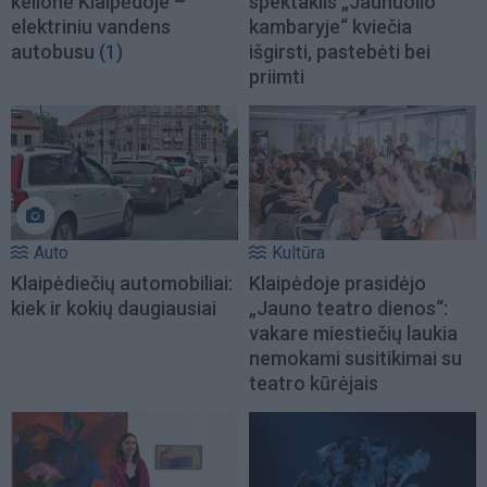
kelionė Klaipėdoje –
spektaklis „Jaunuolio
elektriniu vandens
kambaryje“ kviečia
autobusu
(1)
išgirsti, pastebėti bei
priimti
Auto
Kultūra
Klaipėdiečių automobiliai:
Klaipėdoje prasidėjo
kiek ir kokių daugiausiai
„Jauno teatro dienos“:
vakare miestiečių laukia
nemokami susitikimai su
teatro kūrėjais