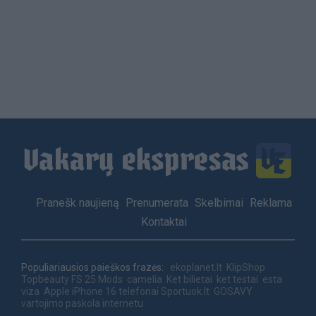
Load
More
Footer
Pranešk naujieną
Prenumerata
Skelbimai
Reklama
menu
Kontaktai
Populiariausios paieškos frazės:
ekoplanet.lt
KlipShop
Topbeauty
FS 25 Mods
camelia
Ket bilietai
ket testai
esta
viza
Apple iPhone 16 telefonai
Sportuok.lt
GOSAVY
vartojimo paskola internetu