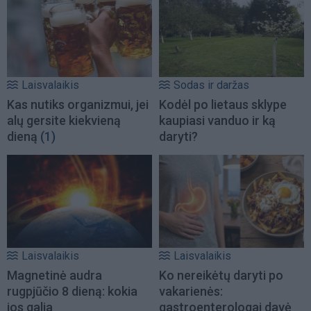
Laisvalaikis
Sodas ir daržas
Kas nutiks organizmui, jei
Kodėl po lietaus sklype
alų gersite kiekvieną
kaupiasi vanduo ir ką
dieną
(1)
daryti?
Laisvalaikis
Laisvalaikis
Magnetinė audra
Ko nereikėtų daryti po
rugpjūčio 8 dieną: kokia
vakarienės:
jos galia
gastroenterologai davė