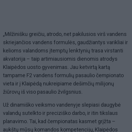
„Milžinišku greičiu, atrodo, net pakilusios virš vandens
skriejančios vandens formulės, gaudžiantys varikliai ir
kelioms valandoms įtemptų lenktynių trasa virstanti
akvatorija – taip artimiausiomis dienomis atrodys
Klaipėdos uosto gyvenimas. Jau ketvirtą kartą
tampame F2 vandens formulių pasaulio čempionato
vieta ir į Klaipėdą nukreipiame dešimčių milijonų
žiūrovų iš viso pasaulio žvilgsnius.
Už dinamiško veiksmo vandenyje slepiasi daugybė
valandų sutelkto ir preciziško darbo, ir itin tikslaus
planavimo. Tai, kad čempionatas kasmet grįžta –
aukštų mūsų komandos kompetencijų, Klaipėdos