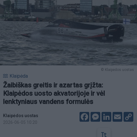
© Klaipėdos uostas
Klaipėda
Žaibiškas greitis ir azartas grįžta:
Klaipėdos uosto akvatorijoje ir vėl
lenktyniaus vandens formulės
Facebook
Messenger
LinkedIn
Email
C
Klaipėdos uostas
L
2026-06-05 10:20