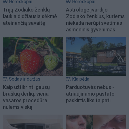
Horoskopai
Horoskopai
Trijų Zodiako ženklų
Astrologė įvardijo
laukia didžiausia sėkmė
Zodiako ženklus, kuriems
ateinančią savaitę
niekada nerūpi svetimas
asmeninis gyvenimas
Sodas ir daržas
Klaipėda
Kaip užtikrinti gausų
Parduotuvės nebus -
braškių derlių: viena
atnaujinamo pastato
vasaros procedūra
paskirtis liks ta pati
nulems viską