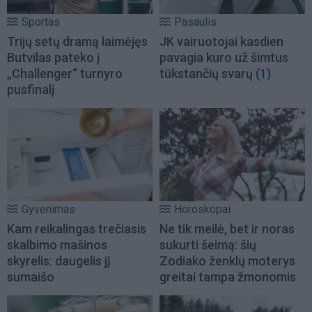
Sportas
Pasaulis
Trijų setų dramą laimėjęs
JK vairuotojai kasdien
Butvilas pateko į
pavagia kuro už šimtus
„Challenger“ turnyro
tūkstančių svarų
(1)
pusfinalį
Gyvenimas
Horoskopai
Kam reikalingas trečiasis
Ne tik meilė, bet ir noras
skalbimo mašinos
sukurti šeimą: šių
skyrelis: daugelis jį
Zodiako ženklų moterys
sumaišo
greitai tampa žmonomis