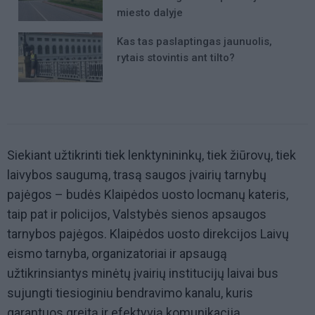
miesto dalyje
Kas tas paslaptingas jaunuolis,
rytais stovintis ant tilto?
Siekiant užtikrinti tiek lenktynininkų, tiek žiūrovų, tiek
laivybos saugumą, trasą saugos įvairių tarnybų
pajėgos – budės Klaipėdos uosto locmanų kateris,
taip pat ir policijos, Valstybės sienos apsaugos
tarnybos pajėgos. Klaipėdos uosto direkcijos Laivų
eismo tarnyba, organizatoriai ir apsaugą
užtikrinsiantys minėtų įvairių institucijų laivai bus
sujungti tiesioginiu bendravimo kanalu, kuris
garantuos greitą ir efektyvią komunikaciją.