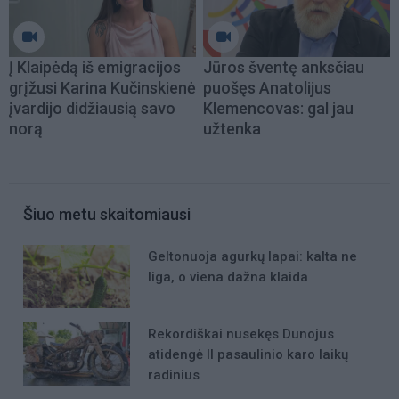
Į Klaipėdą iš emigracijos
Jūros šventę anksčiau
grįžusi Karina Kučinskienė
puošęs Anatolijus
įvardijo didžiausią savo
Klemencovas: gal jau
norą
užtenka
Šiuo metu skaitomiausi
Geltonuoja agurkų lapai: kalta ne
liga, o viena dažna klaida
Rekordiškai nusekęs Dunojus
atidengė II pasaulinio karo laikų
radinius