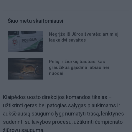
Šiuo metu skaitomiausi
Negrįžo iš Jūros šventės: artimieji
laukė dvi savaites
Pelių ir žiurkių baubas: kas
graužikus gąsdina labiau nei
nuodai
Klaipėdos uosto direkcijos komandos tikslas –
užtikrinti geras bei patogias sąlygas plaukimams ir
aukščiausią saugumo lygį: numatyti trasą, lenktynes
suderinti su laivybos procesu, užtikrinti čempionato
žiūrovų saugumą.