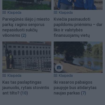
Klaipėda
Klaipėda
Pareigūnės išėjo į miesto
Kviečia pasinaudoti
parką: ragino senjorus
papildomu priėmimu – dar
nepasiduoti sukčių
liko ir valstybės
vilionėms
(2)
finansuojamų vietų
Klaipėda
Klaipėda
Kas tas paslaptingas
Iki vasaros pabaigos
jaunuolis, rytais stovintis
paupyje bus atidarytas
ant tilto?
(10)
naujas parkas
(7)