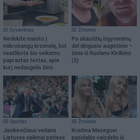
Gyvenimas
Žmonės
Nedėkite maisto į
Po skaudžių išgyvenimų
mikrobangų krosnelę, kol
dėl dingusio augintinio –
neatlikote šio veiksmo:
žinia iš Ruslano Kirilkino
paprastas testas, apie
(3)
kurį nedaugelis žino
Sportas
Žmonės
Jasikevičiaus vedami
Kristina Meseguer
Lietuvos vaikinai patiesė
pasidalijo vaizdeliu iš