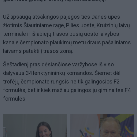
Už apsaugą atsakingos pajėgos ties Danės upės
žiotimis Šiauriniame rage, Pilies uoste, Kruizinių laivų
terminale ir iš abiejų trasos pusių uosto laivybos
kanale čempionato plaukimų metu draus pašaliniams
laivams patekti į trasos zoną.
Šeštadienį prasidėsiančiose varžybose iš viso
dalyvaus 34 lenktynininkų komandos. Šiemet dėl
trofėjų čempionate rungsis ne tik galingosios F2
formulės, bet ir kiek mažiau galingos jų giminaitės F4
formulės.