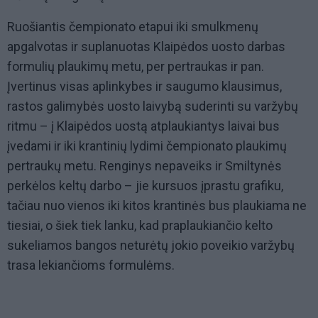
Ruošiantis čempionato etapui iki smulkmenų
apgalvotas ir suplanuotas Klaipėdos uosto darbas
formulių plaukimų metu, per pertraukas ir pan.
Įvertinus visas aplinkybes ir saugumo klausimus,
rastos galimybės uosto laivybą suderinti su varžybų
ritmu – į Klaipėdos uostą atplaukiantys laivai bus
įvedami ir iki krantinių lydimi čempionato plaukimų
pertraukų metu. Renginys nepaveiks ir Smiltynės
perkėlos keltų darbo – jie kursuos įprastu grafiku,
tačiau nuo vienos iki kitos krantinės bus plaukiama ne
tiesiai, o šiek tiek lanku, kad praplaukiančio kelto
sukeliamos bangos neturėtų jokio poveikio varžybų
trasa lekiančioms formulėms.