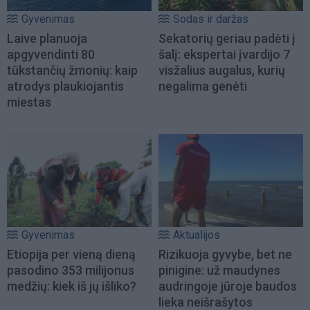
Gyvenimas
Sodas ir daržas
Laive planuoja
Sekatorių geriau padėti į
apgyvendinti 80
šalį: ekspertai įvardijo 7
tūkstančių žmonių: kaip
visžalius augalus, kurių
atrodys plaukiojantis
negalima genėti
miestas
Gyvenimas
Aktualijos
Etiopija per vieną dieną
Rizikuoja gyvybe, bet ne
pasodino 353 milijonus
pinigine: už maudynes
medžių: kiek iš jų išliko?
audringoje jūroje baudos
lieka neišrašytos