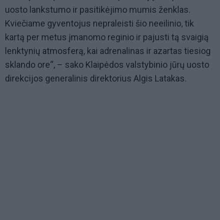
uosto lankstumo ir pasitikėjimo mumis ženklas.
Kviečiame gyventojus nepraleisti šio neeilinio, tik
kartą per metus įmanomo reginio ir pajusti tą svaigią
lenktynių atmosferą, kai adrenalinas ir azartas tiesiog
sklando ore“, – sako Klaipėdos valstybinio jūrų uosto
direkcijos generalinis direktorius Algis Latakas.