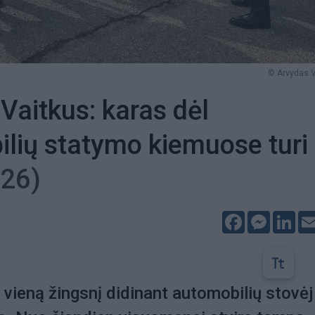
© Arvydas V
Vaitkus: karas dėl
lių statymo kiemuose turi
(26)
Facebook
Messeng
Lin
vieną žingsnį didinant automobilių stovė