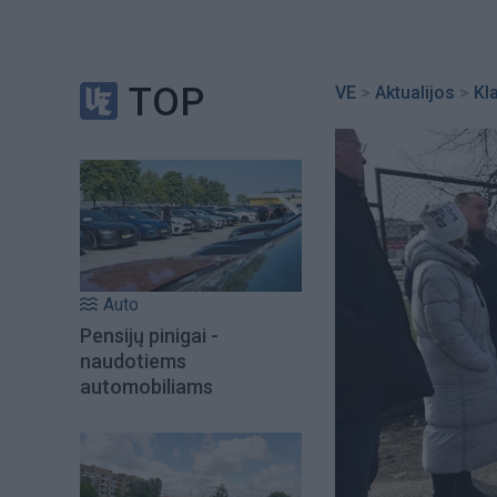
TOP
VE
>
Aktualijos
>
Kl
Auto
Pensijų pinigai -
naudotiems
automobiliams