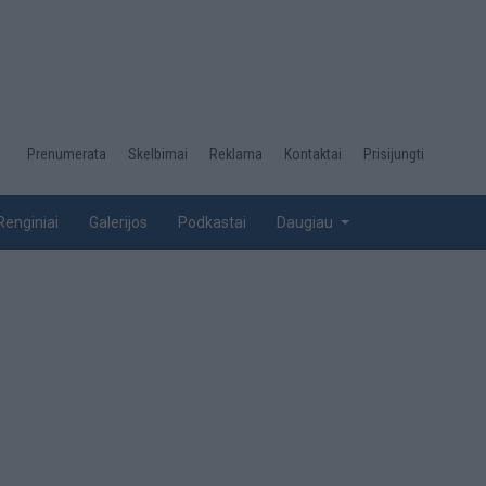
Desktop
Prenumerata
Skelbimai
Reklama
Kontaktai
Prisijungti
menu
top
Renginiai
Galerijos
Podkastai
Daugiau