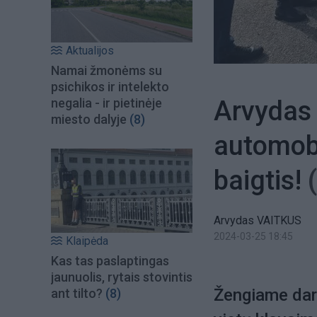
Aktualijos
Namai žmonėms su
psichikos ir intelekto
Arvydas 
negalia - ir pietinėje
miesto dalyje
(8)
automobi
baigtis!
Arvydas VAITKUS
2024-03-25 18:45
Klaipėda
Kas tas paslaptingas
jaunuolis, rytais stovintis
Žengiame dar 
ant tilto?
(8)