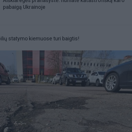
Aiškiaregės pranašystė: numatė katastrofišką karo
pabaigą Ukrainoje
lių statymo kiemuose turi baigtis!