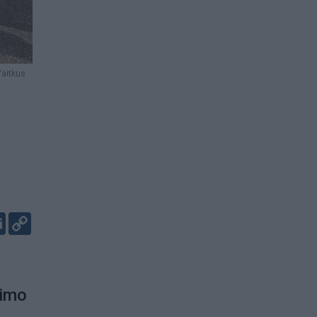
aitkus
er
kedIn
Email
Copy
Link
jimo