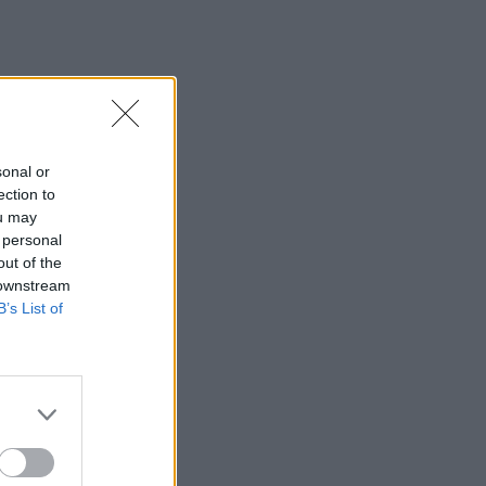
sonal or
ection to
ou may
 personal
bes
out of the
 downstream
B’s List of
nus