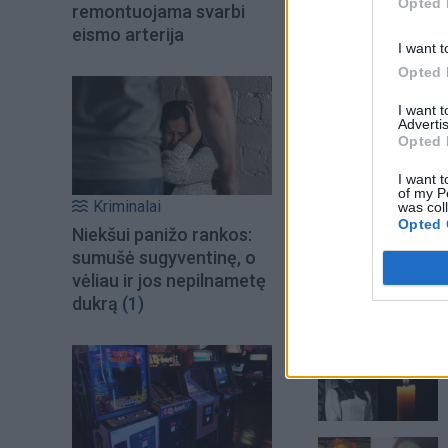
Opted 
remontuojama svarbi
eismo arterija
I want t
Opted 
I want 
Advertis
Opted 
I want t
of my P
Kriminalai
was col
Opted 
Niekšui panižo rankos:
sumušė sugyventinę, o
vėliau ir jos nepilnametę
dukrą
(1)
Šiuo metu skait