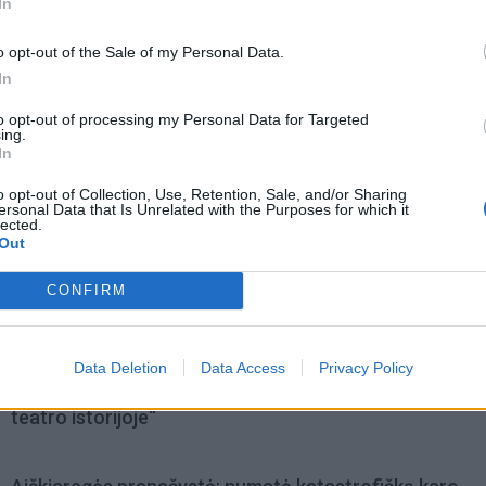
In
o opt-out of the Sale of my Personal Data.
In
to opt-out of processing my Personal Data for Targeted
ing.
In
o opt-out of Collection, Use, Retention, Sale, and/or Sharing
ersonal Data that Is Unrelated with the Purposes for which it
lected.
Out
CONFIRM
omiausi
Data Deletion
Data Access
Privacy Policy
Mirė garsi lietuvių aktorė: „Jos vaidmenys išliks Lietuv
teatro istorijoje“