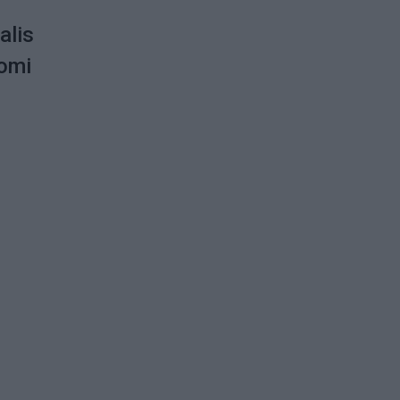
alis
tomi