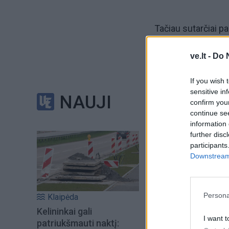
Tačiau sutarčiai p
aikštelę atverti 
ve.lt -
Do 
Šiandien kartu su s
If you wish 
automobilių staty
sensitive in
NAUJI
confirm you
continue se
Artimiausiu metu b
information 
aikštelėje bus išli
further disc
participants
Downstream 
Taip pietinėje mie
Trijų metų strateg
Persona
Klaipėda
eurų parkavimo vie
Kelininkai gali
I want t
patriukšmauti naktį: