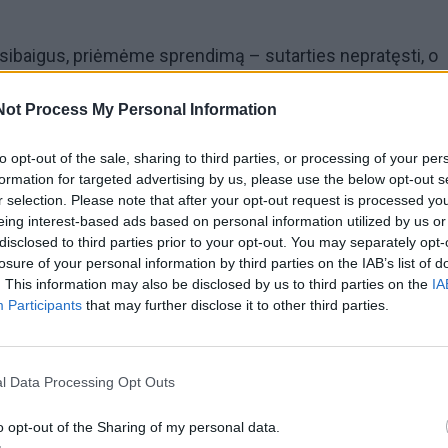
asibaigus, priėmėme sprendimą – sutarties nepratęsti, o
gyventojams nemokamai.
Not Process My Personal Information
pecialistais aptarėme darbus, kuriuos būtina atlikti, kad
to opt-out of the sale, sharing to third parties, or processing of your per
mas būtų patogesnis visiems.
formation for targeted advertising by us, please use the below opt-out s
r selection. Please note that after your opt-out request is processed y
eing interest-based ads based on personal information utilized by us or
us nuardytos tvoros, pakeisti šviestuvai, užlyginant duo
disclosed to third parties prior to your opt-out. You may separately opt-
etas naujas asfaltas ir atnaujintas linijų žymėjimas.
losure of your personal information by third parties on the IAB’s list of
. This information may also be disclosed by us to third parties on the
IA
Participants
that may further disclose it to other third parties.
sto dalyje atsiranda dar apie 200 naujų parkavimo vietų.
iniame veiklos plane esame numatę skirti beveik 9 milijo
l Data Processing Opt Outs
tų įrengimui.
o opt-out of the Sharing of my personal data.