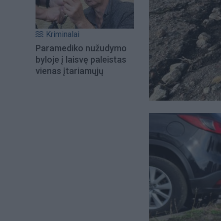
Kriminalai
Paramediko nužudymo
byloje į laisvę paleistas
vienas įtariamųjų