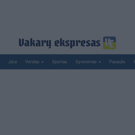
Jūra
Sportas
Pasaulis
Verslas
Gyvenimas