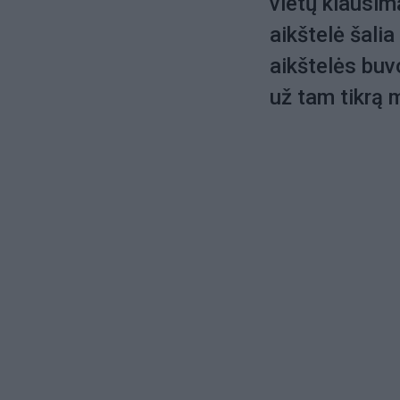
vietų klausim
aikštelė šalia
aikštelės buv
už tam tikrą 