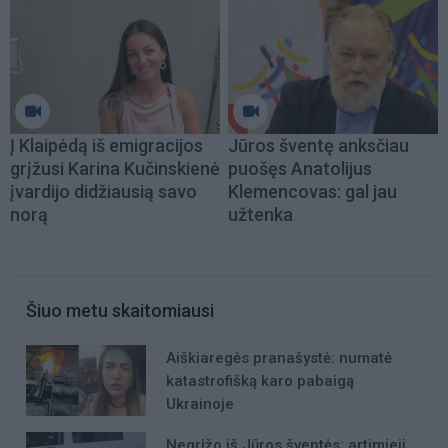
Į Klaipėdą iš emigracijos
Jūros šventę anksčiau
grįžusi Karina Kučinskienė
puošęs Anatolijus
įvardijo didžiausią savo
Klemencovas: gal jau
norą
užtenka
Šiuo metu skaitomiausi
Aiškiaregės pranašystė: numatė
katastrofišką karo pabaigą
Ukrainoje
Negrįžo iš Jūros šventės: artimieji