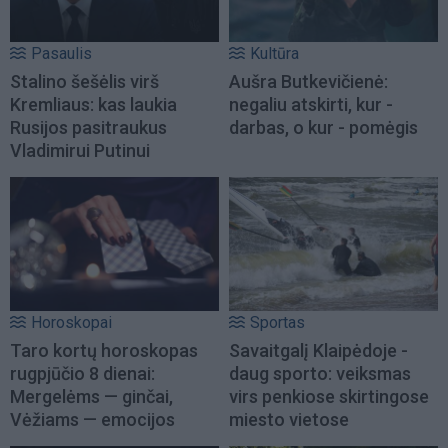
Pasaulis
Kultūra
Stalino šešėlis virš
Aušra Butkevičienė:
Kremliaus: kas laukia
negaliu atskirti, kur -
Rusijos pasitraukus
darbas, o kur - pomėgis
Vladimirui Putinui
Horoskopai
Sportas
Taro kortų horoskopas
Savaitgalį Klaipėdoje -
rugpjūčio 8 dienai:
daug sporto: veiksmas
Mergelėms — ginčai,
virs penkiose skirtingose
Vėžiams — emocijos
miesto vietose