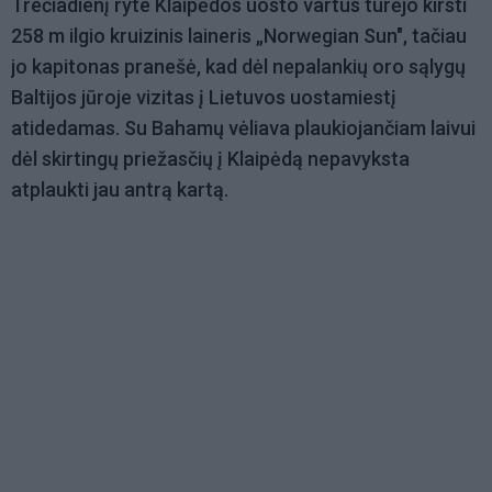
Trečiadienį ryte Klaipėdos uosto vartus turėjo kirsti
258 m ilgio kruizinis laineris „Norwegian Sun", tačiau
jo kapitonas pranešė, kad dėl nepalankių oro sąlygų
Baltijos jūroje vizitas į Lietuvos uostamiestį
atidedamas. Su Bahamų vėliava plaukiojančiam laivui
dėl skirtingų priežasčių į Klaipėdą nepavyksta
atplaukti jau antrą kartą.