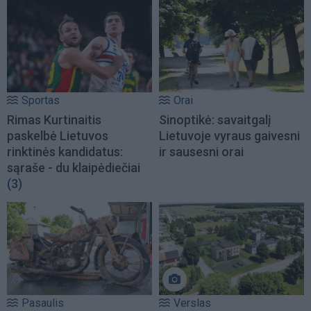
Sportas
Orai
Rimas Kurtinaitis
Sinoptikė: savaitgalį
paskelbė Lietuvos
Lietuvoje vyraus gaivesni
rinktinės kandidatus:
ir sausesni orai
sąraše - du klaipėdiečiai
(3)
Pasaulis
Verslas