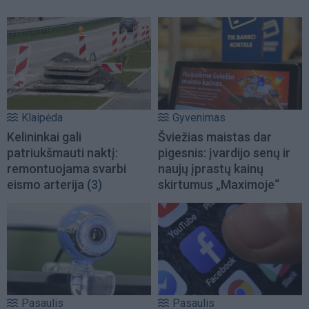
Klaipėda
Gyvenimas
Kelininkai gali
Šviežias maistas dar
patriukšmauti naktį:
pigesnis: įvardijo senų ir
remontuojama svarbi
naujų įprastų kainų
eismo arterija
(3)
skirtumus „Maximoje“
Pasaulis
Pasaulis