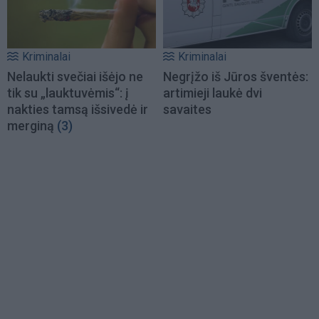
Kriminalai
Kriminalai
Nelaukti svečiai išėjo ne
Negrįžo iš Jūros šventės:
tik su „lauktuvėmis“: į
artimieji laukė dvi
nakties tamsą išsivedė ir
savaites
merginą
(3)