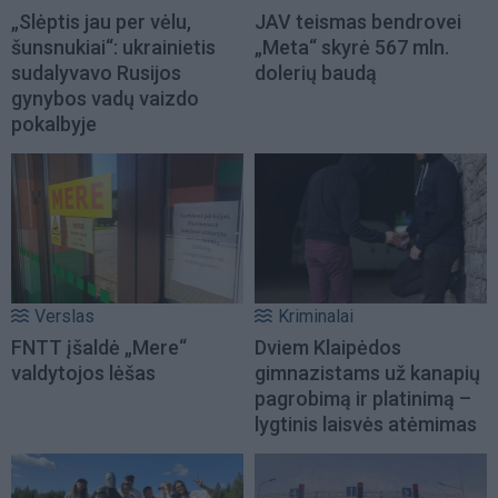
„Slėptis jau per vėlu,
JAV teismas bendrovei
šunsnukiai“: ukrainietis
„Meta“ skyrė 567 mln.
sudalyvavo Rusijos
dolerių baudą
gynybos vadų vaizdo
pokalbyje
Verslas
Kriminalai
FNTT įšaldė „Mere“
Dviem Klaipėdos
valdytojos lėšas
gimnazistams už kanapių
pagrobimą ir platinimą –
lygtinis laisvės atėmimas