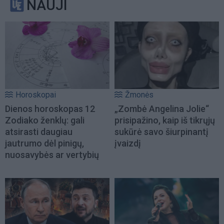
NAUJI
Horoskopai
Žmonės
Dienos horoskopas 12
„Zombė Angelina Jolie“
Zodiako ženklų: gali
prisipažino, kaip iš tikrųjų
atsirasti daugiau
sukūrė savo šiurpinantį
jautrumo dėl pinigų,
įvaizdį
nuosavybės ar vertybių