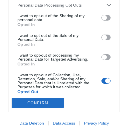
Personal Data Processing Opt Outs
I want to opt-out of the Sharing of my
personal data.
Opted In
I want to opt-out of the Sale of my
Personal Data.
Opted In
Klaipėdos pulsas
Klaipėdos pulsas
I want to opt-out of processing my
Apleistą paviljoną
Po „Vakarų ekspreso“
Personal Data for Targeted Advertising.
atakuoja vandalai: po dar
publikacijos nutraukiama
Opted In
vieno išpuolio siūloma
milijoninė sutartis su
I want to opt-out of Collection, Use,
kreiptis į policiją
(6)
autobusų keleivių
Retention, Sale, and/or Sharing of my
kontrolieriais
(13)
Personal Data that Is Unrelated with the
Purposes for which it was collected.
Opted Out
CONFIRM
Data Deletion
Data Access
Privacy Policy