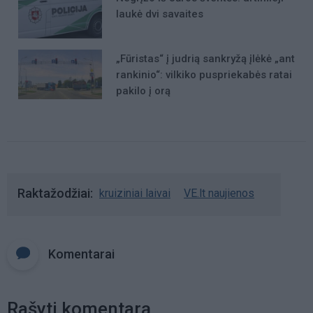
laukė dvi savaites
„Fūristas“ į judrią sankryžą įlėkė „ant
rankinio“: vilkiko puspriekabės ratai
pakilo į orą
Raktažodžiai
kruiziniai laivai
VE.lt naujienos
Komentarai
Rašyti komentarą