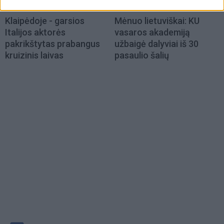
Klaipėdos pulsas
Klaipėdos pulsas
Klaipėdoje - garsios
Mėnuo lietuviškai: KU
Italijos aktorės
vasaros akademiją
pakrikštytas prabangus
užbaigė dalyviai iš 30
kruizinis laivas
pasaulio šalių