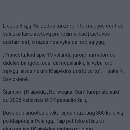
Liepos 8-ąją Klaipėdos turizmo informacijos centras
sulaukė laivo atstovų pranešimo, kad į Lietuvos
uostamiestį kruizas neatvyks dėl oro sąlygų.
„Pranešta, kad apie 13 valandą jūroje numatomos
didelės bangos, todėl dėl nepalankių laivybai oro
sąlygų laivas nekirs Klaipėdos uosto vartų", – sakė R.
Savickienė.
Šiandien į Klaipėdą „Norwegian Sun" turėjo atplaukti
su 2026 keleiviais iš 37 pasaulio šalių.
Buvo suplanuotos ekskursijos maždaug 800 keleivių
po Klaipėdą ir Palangą. Taip pat teko atšaukti
ekskursijas į Klaipėdos gintaro muziejų.