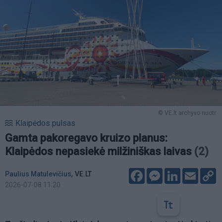
© VE.lt archyvo nuotr.
Klaipėdos pulsas
Gamta pakoregavo kruizo planus:
Klaipėdos nepasiekė milžiniškas laivas
(2)
Facebook
Messenger
LinkedIn
Email
C
,
Paulius Matulevičius
VE.LT
L
2026-07-08 11:20