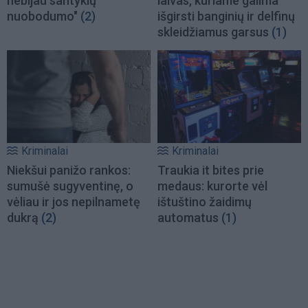
nebijau santykių
laivas, kuriame galima
nuobodumo"
(2)
išgirsti banginių ir delfinų
skleidžiamus garsus
(1)
Kriminalai
Kriminalai
Niekšui panižo rankos:
Traukia it bites prie
sumušė sugyventinę, o
medaus: kurorte vėl
vėliau ir jos nepilnametę
ištuštino žaidimų
dukrą
(2)
automatus
(1)