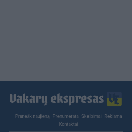
Load
More
Footer
Pranešk naujieną
Prenumerata
Skelbimai
Reklama
menu
Kontaktai