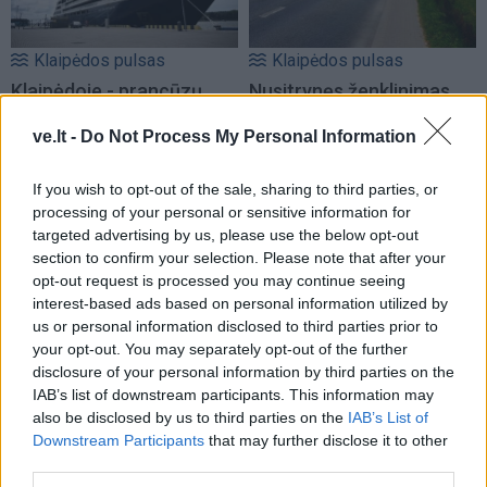
Klaipėdos pulsas
Klaipėdos pulsas
Klaipėdoje - prancūzų
Nusitrynęs ženklinimas
laivas, kuriame galima
klaidina vairuotojus:
ve.lt -
Do Not Process My Personal Information
išgirsti banginių ir delfinų
atnaujins tik baigus
skleidžiamus garsus
(1)
prospekto rekonstrukciją
(4)
If you wish to opt-out of the sale, sharing to third parties, or
processing of your personal or sensitive information for
targeted advertising by us, please use the below opt-out
section to confirm your selection. Please note that after your
opt-out request is processed you may continue seeing
interest-based ads based on personal information utilized by
us or personal information disclosed to third parties prior to
your opt-out. You may separately opt-out of the further
disclosure of your personal information by third parties on the
Klaipėdos pulsas
Klaipėdos pulsas
IAB’s list of downstream participants. This information may
Fontanas trikdė
Poilsiautojai mėgaujasi
also be disclosed by us to third parties on the
IAB’s List of
gyventojų ramybę naktį:
įkaitusiu oru: Klaipėdos
Downstream Participants
that may further disclose it to other
paaiškėjo priežastis
(2)
paplūdimiai – sausakimši
third parties.
(vaizdo įrašas)