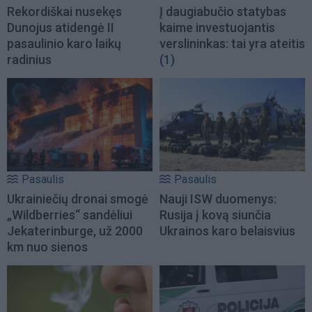
Rekordiškai nusekęs
Į daugiabučio statybas
Dunojus atidengė II
kaime investuojantis
pasaulinio karo laikų
verslininkas: tai yra ateitis
radinius
(1)
Pasaulis
Pasaulis
Ukrainiečių dronai smogė
Nauji ISW duomenys:
„Wildberries“ sandėliui
Rusija į kovą siunčia
Jekaterinburge, už 2000
Ukrainos karo belaisvius
km nuo sienos