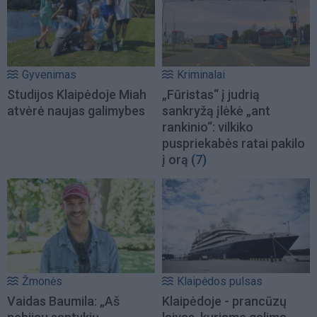
Gyvenimas
Kriminalai
Studijos Klaipėdoje Miah
„Fūristas“ į judrią
atvėrė naujas galimybes
sankryžą įlėkė „ant
rankinio“: vilkiko
puspriekabės ratai pakilo
į orą
(7)
Žmonės
Klaipėdos pulsas
Vaidas Baumila: „Aš
Klaipėdoje - prancūzų