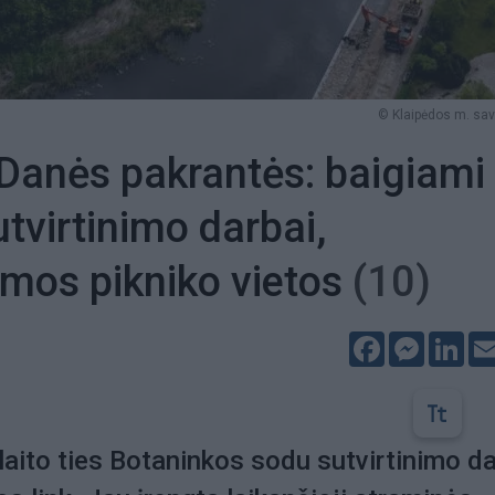
© Klaipėdos m. sav.
 Danės pakrantės: baigiami
utvirtinimo darbai,
mos pikniko vietos
(10)
Facebook
Messeng
Lin
aito ties Botaninkos sodu sutvirtinimo da