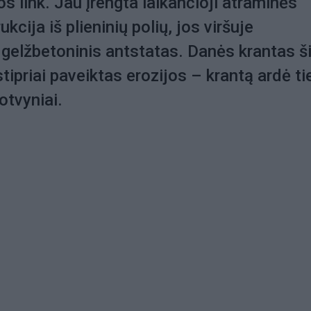
os link. Jau įrengta laikančioji atraminės
kcija iš plieninių polių, jos viršuje
gelžbetoninis antstatas. Danės krantas š
tipriai paveiktas erozijos – krantą ardė ti
otvyniai.