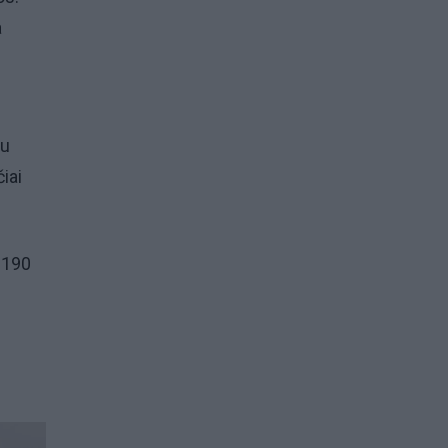
a
su
iai
 190