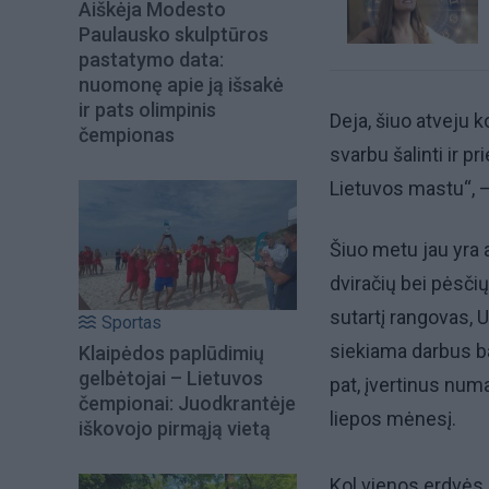
Aiškėja Modesto
Paulausko skulptūros
pastatymo data:
nuomonę apie ją išsakė
ir pats olimpinis
Deja, šiuo atveju 
čempionas
svarbu šalinti ir 
Lietuvos mastu“, 
Šiuo metu jau yra 
dviračių bei pėsči
sutartį rangovas, U
Sportas
siekiama darbus ba
Klaipėdos paplūdimių
gelbėtojai – Lietuvos
pat, įvertinus nu
čempionai: Juodkrantėje
liepos mėnesį.
iškovojo pirmąją vietą
Kol vienos erdvės