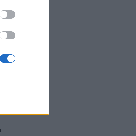
ms –
a