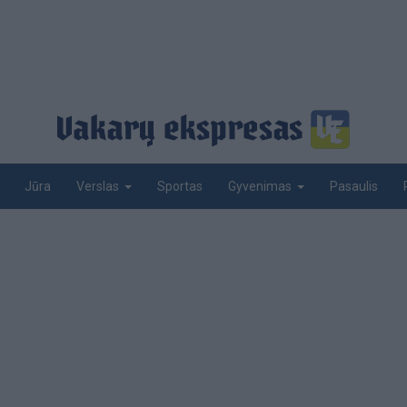
Jūra
Sportas
Pasaulis
Verslas
Gyvenimas