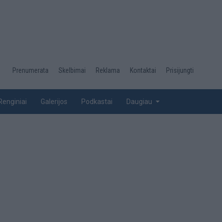
Desktop
Prenumerata
Skelbimai
Reklama
Kontaktai
Prisijungti
menu
top
Renginiai
Galerijos
Podkastai
Daugiau