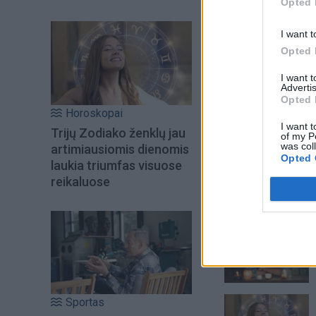
Opted 
I want t
Opted 
I want 
Advertis
Opted 
Horoskopai
I want t
Trijų Zodiako ženklų jau
of my P
was col
artimiausiomis dienomis
Opted 
laukia triumfas visuose
reikaluose
Šiuo metu skait
Sportas