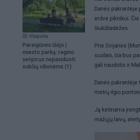
Danės pakrantėje p
erdvė piknikui. Čia
šiukšliadėžes.
Klaipėda
Pareigūnės išėjo į
Prie Svijanės (Mum
miesto parką: ragino
suolais, čia bus p
senjorus nepasiduoti
gali naudotis ir Ma
sukčių vilionėms
(1)
Danės pakrantėje t
metrų ilgio ponton
Ją ketinama įrengt
mažųjų laivų, atei