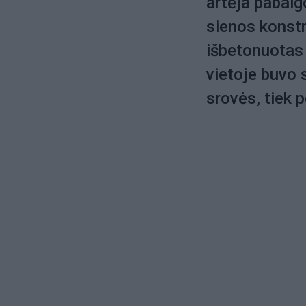
artėja pabaig
sienos konstru
išbetonuotas 
vietoje buvo s
srovės, tiek p