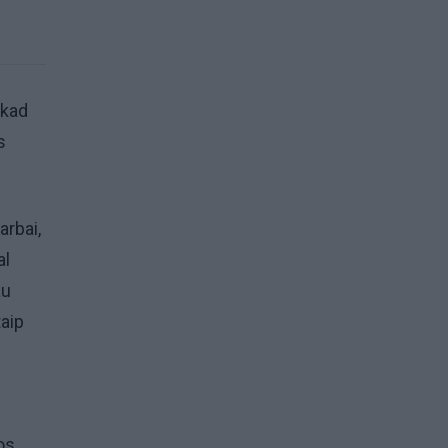
 kad
s
arbai,
al
au
taip
os.