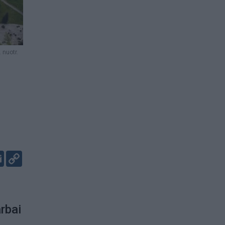
 nuotr.
er
kedIn
Email
Copy
Link
rbai