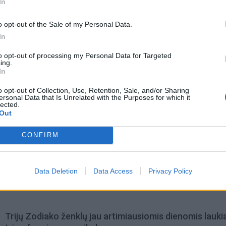
In
o opt-out of the Sale of my Personal Data.
In
to opt-out of processing my Personal Data for Targeted
ing.
In
o opt-out of Collection, Use, Retention, Sale, and/or Sharing
ersonal Data that Is Unrelated with the Purposes for which it
lected.
Out
CONFIRM
omiausi
Data Deletion
Data Access
Privacy Policy
Taro kortų horoskopas rugpjūčio 6 dienai: Svarstyklė
sėkmė, Jaučiams – greiti sprendimai
Trijų Zodiako ženklų jau artimiausiomis dienomis lauki