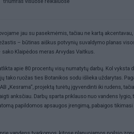
triumfas visuose reikaluose
kovojame jau su pasekmėmis, tačiau ne kartą akcentavau,
priežastis – būtinas aiškus potvynių suvaldymo planas viso
– sako Klaipėdos meras Arvydas Vaitkus.
atlikta apie 80 procentų visų numatytų darbų. Kol vyksta d
ųjų tako ruožas ties Botanikos sodu išlieka uždarytas. Pag
AB „Kesrama“, projektą turėtų įgyvendinti iki rudens, tači
igti anksčiau. Darbų sparta priklauso nuo vandens lygio, 
matomą papildomos apsaugos įrengimą, pabaigos tikimasi
 prie vandens tvarkomos, kitose planuojamos poilsio zon