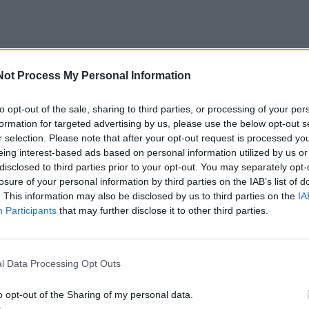
apie 200 metrų kranto. Vykdant darbus užfiksuotas upės 
Not Process My Personal Information
numatyta įrengti papildomą apsaugą – akmenų paklotą ir
iais akmenų maišais (gabionais) šalia įlaidinės sienutės.
to opt-out of the sale, sharing to third parties, or processing of your per
formation for targeted advertising by us, please use the below opt-out s
r selection. Please note that after your opt-out request is processed y
psaugą, bus užbaigta atstatyti upės kranto linija, o šalia
eing interest-based ads based on personal information utilized by us or
ų tako įrengtas apsauginis atitvaras.
disclosed to third parties prior to your opt-out. You may separately opt-
losure of your personal information by third parties on the IAB’s list of
. This information may also be disclosed by us to third parties on the
IA
 siekiant apsaugoti šlaitą nuo griūties ir užtikrinti žmonių
Participants
that may further disclose it to other third parties.
oti šalia esančią infrastruktūrą. Jei niekas nebūtų daro
yviai naudojamas pėsčiųjų ir dviračių takas galėjo su visu 
l Data Processing Opt Outs
e.
o opt-out of the Sharing of my personal data.