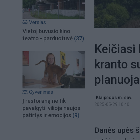
Verslas
Vietoj buvusio kino
teatro - parduotuvė
(37)
Keičiasi
kranto s
planuoja
Gyvenimas
Klaipėdos m. sav.
Į restoraną ne tik
2025-05-29 10:40
pavalgyti: vilioja naujos
patirtys ir emocijos
(9)
Danės upės šl