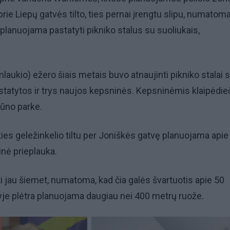
rie Liepų gatvės tilto, ties pernai įrengtu slipu, numatom
 planuojama pastatyti pikniko stalus su suoliukais,
laukio) ežero šiais metais buvo atnaujinti pikniko stalai 
astatytos ir trys naujos kepsninės. Kepsninėmis klaipėdieč
lūno parke.
ies geležinkelio tiltu per Joniškės gatvę planuojama apie
inė prieplauka.
i jau šiemet, numatoma, kad čia galės švartuotis apie 50
tyje plėtra planuojama daugiau nei 400 metrų ruože.