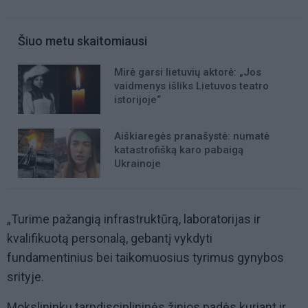
Šiuo metu skaitomiausi
Mirė garsi lietuvių aktorė: „Jos
vaidmenys išliks Lietuvos teatro
istorijoje“
Aiškiaregės pranašystė: numatė
katastrofišką karo pabaigą
Ukrainoje
„Turime pažangią infrastruktūrą, laboratorijas ir
kvalifikuotą personalą, gebantį vykdyti
fundamentinius bei taikomuosius tyrimus gynybos
srityje.
Mokslininkų tarpdisciplininės žinios padės kuriant ir