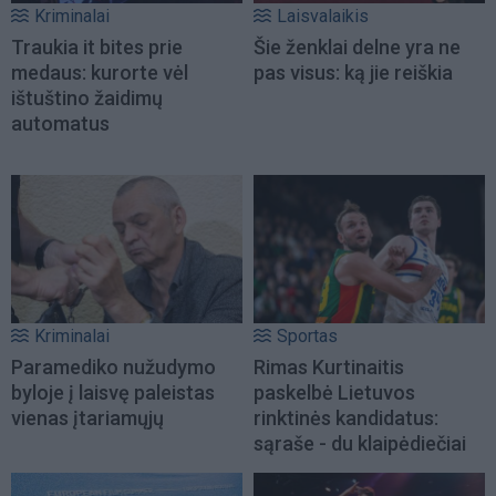
Kriminalai
Laisvalaikis
Traukia it bites prie
Šie ženklai delne yra ne
medaus: kurorte vėl
pas visus: ką jie reiškia
ištuštino žaidimų
automatus
Kriminalai
Sportas
Paramediko nužudymo
Rimas Kurtinaitis
byloje į laisvę paleistas
paskelbė Lietuvos
vienas įtariamųjų
rinktinės kandidatus:
sąraše - du klaipėdiečiai