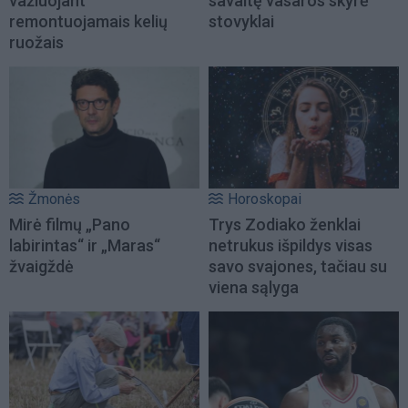
važiuojant
savaitę vasaros skyrė
remontuojamais kelių
stovyklai
ruožais
Žmonės
Horoskopai
Mirė filmų „Pano
Trys Zodiako ženklai
labirintas“ ir „Maras“
netrukus išpildys visas
žvaigždė
savo svajones, tačiau su
viena sąlyga