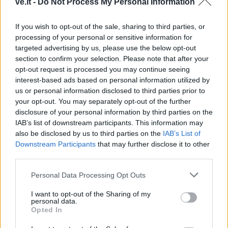
ve.lt -
Do Not Process My Personal Information
If you wish to opt-out of the sale, sharing to third parties, or
processing of your personal or sensitive information for
targeted advertising by us, please use the below opt-out
section to confirm your selection. Please note that after your
opt-out request is processed you may continue seeing
interest-based ads based on personal information utilized by
This site is protected by
us or personal information disclosed to third parties prior to
Sutinku su
taisyklėmis
reCAPTCHA and the Google
your opt-out. You may separately opt-out of the further
Privacy Policy
and
Terms of
disclosure of your personal information by third parties on the
Service
apply.
IAB’s list of downstream participants. This information may
also be disclosed by us to third parties on the
IAB’s List of
Downstream Participants
that may further disclose it to other
third parties.
Personal Data Processing Opt Outs
I want to opt-out of the Sharing of my
personal data.
Opted In