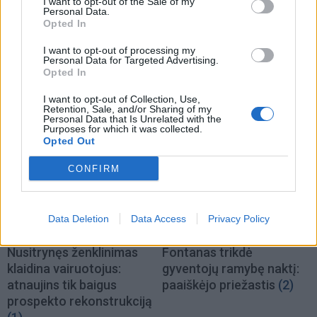
I want to opt-out of the Sale of my
Personal Data.
Opted In
I want to opt-out of processing my
Personal Data for Targeted Advertising.
Opted In
I want to opt-out of Collection, Use,
TAIP PAT SKAITYKITE
Retention, Sale, and/or Sharing of my
Personal Data that Is Unrelated with the
Purposes for which it was collected.
Opted Out
CONFIRM
Data Deletion
Data Access
Privacy Policy
Klaipėdos pulsas
Klaipėdos pulsas
Nusitrynęs ženklinimas
Fontanas trikdė
klaidina vairuotojus:
gyventojų ramybę naktį:
atnaujins tik baigus
paaiškėjo priežastis
(2)
prospekto rekonstrukciją