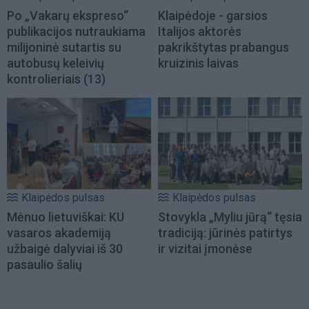
Po „Vakarų ekspreso“
Klaipėdoje - garsios
publikacijos nutraukiama
Italijos aktorės
milijoninė sutartis su
pakrikštytas prabangus
autobusų keleivių
kruizinis laivas
kontrolieriais
(13)
Klaipėdos pulsas
Klaipėdos pulsas
Mėnuo lietuviškai: KU
Stovykla „Myliu jūrą“ tęsia
vasaros akademiją
tradiciją: jūrinės patirtys
užbaigė dalyviai iš 30
ir vizitai įmonėse
pasaulio šalių