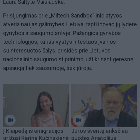
Laura Šaltytė-Vaisiauskė.
Prisijungimas prie „Miltech Sandbox“ iniciatyvos
atveria naujas galimybes Lietuvai tapti inovacijų lydere
gynybos ir saugumo srityje. Pažangios gynybos
technologijos, kurias vystys ir testuos įvairios
suinteresuotos šalys, prisidės prie Lietuvos
nacionalinio saugumo stiprinimo, užtikrinant geresnę
apsaugą tiek sausumoje, tiek jūroje.
Į Klaipėdą iš emigracijos
Jūros šventę anksčiau
grįžusi Karina Kučinskienė
puošęs Anatolijus