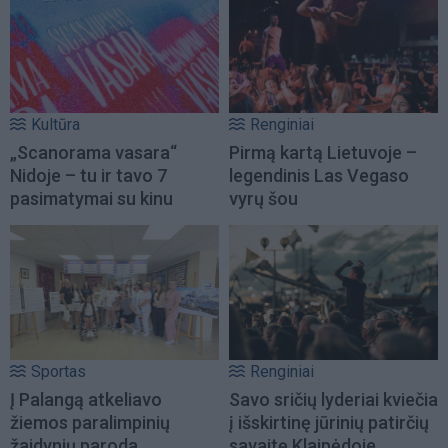
Kultūra
Renginiai
„Scanorama vasara“
Pirmą kartą Lietuvoje –
Nidoje – tu ir tavo 7
legendinis Las Vegaso
pasimatymai su kinu
vyrų šou
Sportas
Renginiai
Į Palangą atkeliavo
Savo sričių lyderiai kviečia
žiemos paralimpinių
į išskirtinę jūrinių patirčių
žaidynių paroda
savaitę Klaipėdoje