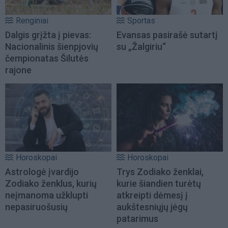
Renginiai
Sportas
Dalgis grįžta į pievas:
Evansas pasirašė sutartį
Nacionalinis šienpjovių
su „Žalgiriu“
čempionatas Šilutės
rajone
Horoskopai
Horoskopai
Astrologė įvardijo
Trys Zodiako ženklai,
Zodiako ženklus, kurių
kurie šiandien turėtų
neįmanoma užklupti
atkreipti dėmesį į
nepasiruošusių
aukštesniųjų jėgų
patarimus