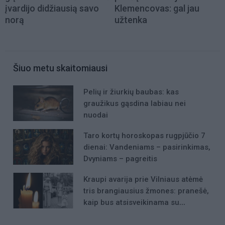
įvardijo didžiausią savo
Klemencovas: gal jau
norą
užtenka
Šiuo metu skaitomiausi
Pelių ir žiurkių baubas: kas
graužikus gąsdina labiau nei
nuodai
Taro kortų horoskopas rugpjūčio 7
dienai: Vandeniams – pasirinkimas,
Dvyniams – pagreitis
Kraupi avarija prie Vilniaus atėmė
tris brangiausius žmones: pranešė,
kaip bus atsisveikinama su
mergaite, jos mama ir močiute