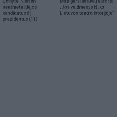
Čmilytė-Nielsen
Mirė garsi lietuvių aktorė:
neatmeta idėjos
„Jos vaidmenys išliks
kandidatuoti į
Lietuvos teatro istorijoje“
prezidentus
(11)
Load
More