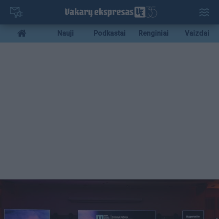
Pereiti
į
pagrindinį
Mobile
Nauji
Podkastai
Renginiai
Vaizdai
turinį
menu
bottom