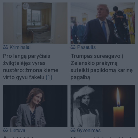
Kriminalai
Pasaulis
Pro langą paryčiais
Trumpas sureagavo į
žvilgtelėjęs vyras
Zelenskio prašymą
nustėro: žmona kieme
suteikti papildomą karinę
virto gyvu fakelu
(1)
pagalbą
Lietuva
Gyvenimas