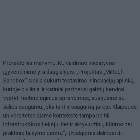
Prorektorės manymu, KU vaidmuo iniciatyvos
įgyvendinime yra daugialypis. „Projektas „Miltech
Sandbox“ siekia sukurti testavimo ir inovacijų aplinką,
kurioje civiliniai ir kariniai partneriai galėtų bendrai
vystyti technologinius sprendimus, susijusius su
šalies saugumu, įskaitant ir saugumą jūroje. Klaipėdos
universitetas šiame kontekste tampa ne tik
infrastruktūros tiekėju, bet ir aktyviu žinių kūrimo bei
praktinio taikymo centru“,- įžvalgomis dalinosi dr.