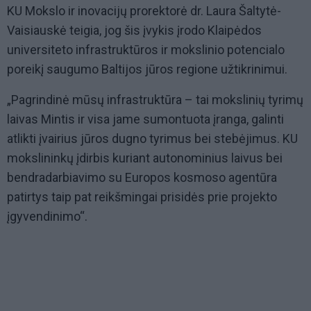
KU Mokslo ir inovacijų prorektorė dr. Laura Šaltytė-
Vaisiauskė teigia, jog šis įvykis įrodo Klaipėdos
universiteto infrastruktūros ir mokslinio potencialo
poreikį saugumo Baltijos jūros regione užtikrinimui.
„Pagrindinė mūsų infrastruktūra – tai mokslinių tyrimų
laivas Mintis ir visa jame sumontuota įranga, galinti
atlikti įvairius jūros dugno tyrimus bei stebėjimus. KU
mokslininkų įdirbis kuriant autonominius laivus bei
bendradarbiavimo su Europos kosmoso agentūra
patirtys taip pat reikšmingai prisidės prie projekto
įgyvendinimo“.