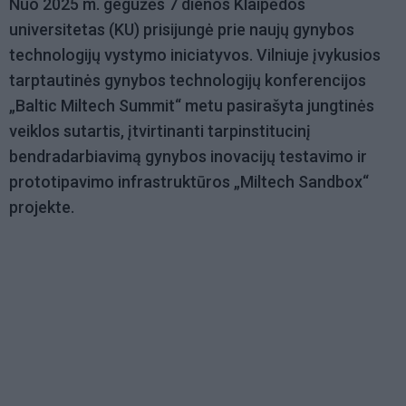
Nuo 2025 m. gegužės 7 dienos Klaipėdos
universitetas (KU) prisijungė prie naujų gynybos
technologijų vystymo iniciatyvos. Vilniuje įvykusios
tarptautinės gynybos technologijų konferencijos
„Baltic Miltech Summit“ metu pasirašyta jungtinės
veiklos sutartis, įtvirtinanti tarpinstitucinį
bendradarbiavimą gynybos inovacijų testavimo ir
prototipavimo infrastruktūros „Miltech Sandbox“
projekte.