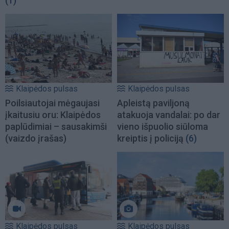
(1)
Klaipėdos pulsas
Klaipėdos pulsas
Poilsiautojai mėgaujasi
Apleistą paviljoną
įkaitusiu oru: Klaipėdos
atakuoja vandalai: po dar
paplūdimiai – sausakimši
vieno išpuolio siūloma
(vaizdo įrašas)
kreiptis į policiją
(6)
Klaipėdos pulsas
Klaipėdos pulsas