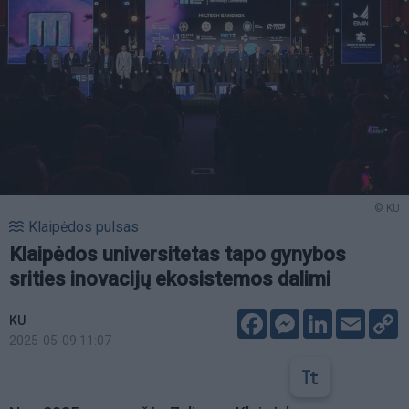
© KU
Klaipėdos pulsas
Klaipėdos universitetas tapo gynybos
srities inovacijų ekosistemos dalimi
Facebook
Messenger
LinkedIn
Email
C
KU
L
2025-05-09 11:07