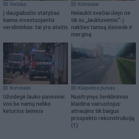
Verslas
Kriminalai
Į daugiabučio statybas
Nelaukti svečiai išėjo ne
kaime investuojantis
tik su „lauktuvėmis“: į
verslininkas: tai yra ateitis
nakties tamsą išsivedė ir
merginą
Kriminalai
Klaipėdos pulsas
Užsidegė lauko pavėsinė:
Nusitrynęs ženklinimas
vos be namų neliko
klaidina vairuotojus:
keturios šeimos
atnaujins tik baigus
prospekto rekonstrukciją
(1)