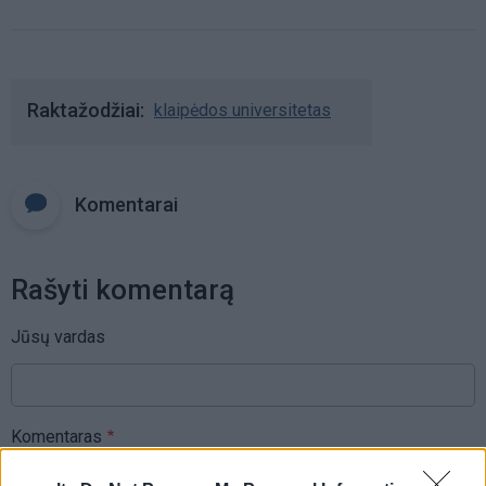
Raktažodžiai
klaipėdos universitetas
Komentarai
Rašyti komentarą
Jūsų vardas
Komentaras