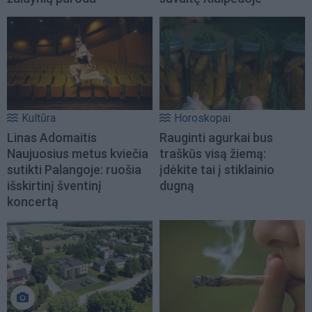
Kultūra
Horoskopai
Linas Adomaitis
Rauginti agurkai bus
Naujuosius metus kviečia
traškūs visą žiemą:
sutikti Palangoje: ruošia
įdėkite tai į stiklainio
išskirtinį šventinį
dugną
koncertą