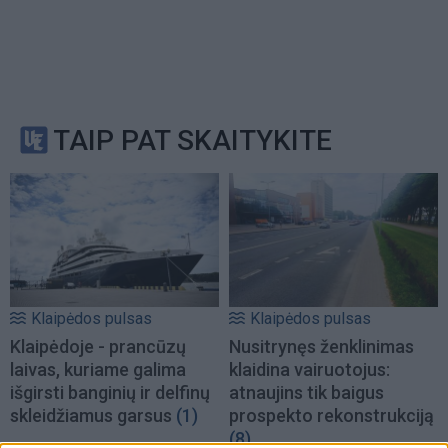
TAIP PAT SKAITYKITE
Klaipėdos pulsas
Klaipėdos pulsas
Klaipėdoje - prancūzų
Nusitrynęs ženklinimas
laivas, kuriame galima
klaidina vairuotojus:
išgirsti banginių ir delfinų
atnaujins tik baigus
skleidžiamus garsus
(1)
prospekto rekonstrukciją
(8)