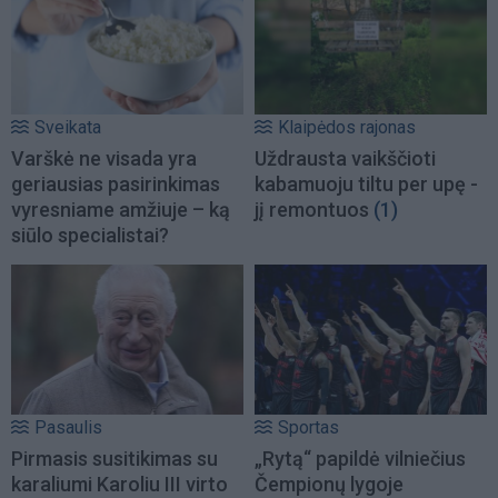
Sveikata
Klaipėdos rajonas
Varškė ne visada yra
Uždrausta vaikščioti
geriausias pasirinkimas
kabamuoju tiltu per upę -
vyresniame amžiuje – ką
jį remontuos
(1)
siūlo specialistai?
Pasaulis
Sportas
Pirmasis susitikimas su
„Rytą“ papildė vilniečius
karaliumi Karoliu III virto
Čempionų lygoje