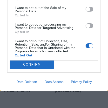
Apleistą paviljoną
Po „Vakarų ekspreso“
I want to opt-out of the Sale of my
atakuoja vandalai: po dar
publikacijos nutraukiama
Personal Data.
vieno išpuolio siūloma
milijoninė sutartis su
Opted In
kreiptis į policiją
(6)
autobusų keleivių
I want to opt-out of processing my
kontrolieriais
(13)
Personal Data for Targeted Advertising.
Opted In
I want to opt-out of Collection, Use,
Retention, Sale, and/or Sharing of my
Personal Data that Is Unrelated with the
Purposes for which it was collected.
Opted Out
CONFIRM
Klaipėdos pulsas
Klaipėdos pulsas
Klaipėdoje - garsios
Mėnuo lietuviškai: KU
Italijos aktorės
vasaros akademiją
Data Deletion
Data Access
Privacy Policy
pakrikštytas prabangus
užbaigė dalyviai iš 30
kruizinis laivas
pasaulio šalių