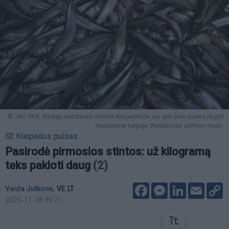
© JAU YRA. Išsiilgę sezoninės stintos klaipėdiečiai jau gali šios žuvies įsigyti
Naujajame turguje. Redakcijos archyvo nuotr.
Klaipėdos pulsas
Pasirodė pirmosios stintos: už kilogramą
teks pakloti daug
(2)
Facebook
Messenger
LinkedIn
Email
C
,
Vaida Jutkonė
VE.LT
L
2025-11-28 09:21