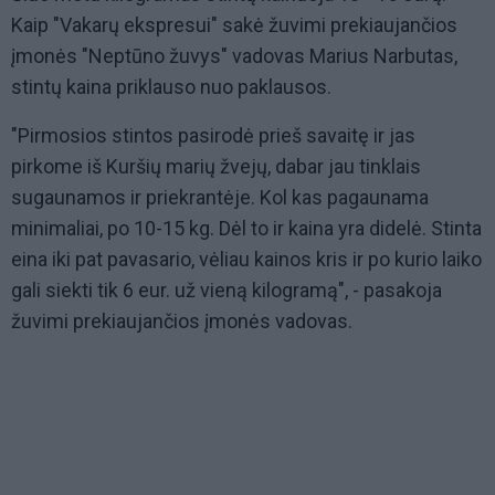
Kaip "Vakarų ekspresui" sakė žuvimi prekiaujančios
įmonės "Neptūno žuvys" vadovas Marius Narbutas,
stintų kaina priklauso nuo paklausos.
"Pirmosios stintos pasirodė prieš savaitę ir jas
pirkome iš Kuršių marių žvejų, dabar jau tinklais
sugaunamos ir priekrantėje. Kol kas pagaunama
minimaliai, po 10-15 kg. Dėl to ir kaina yra didelė. Stinta
eina iki pat pavasario, vėliau kainos kris ir po kurio laiko
gali siekti tik 6 eur. už vieną kilogramą", - pasakoja
žuvimi prekiaujančios įmonės vadovas.