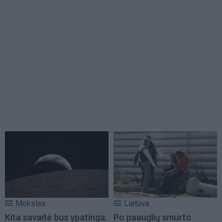
Mokslas
Lietuva
Kita savaitė bus ypatinga:
Po paauglių smurto