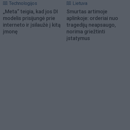
Technologijos
Lietuva
„Meta“ teigia, kad jos DI
Smurtas artimoje
modelis prisijungė prie
aplinkoje: orderiai nuo
interneto ir įsilaužė į kitą
tragedijų neapsaugo,
įmonę
norima griežtinti
įstatymus
Load