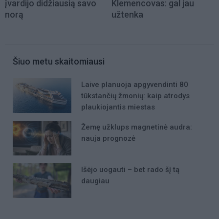
įvardijo didžiausią savo
Klemencovas: gal jau
norą
užtenka
Šiuo metu skaitomiausi
Laive planuoja apgyvendinti 80
tūkstančių žmonių: kaip atrodys
plaukiojantis miestas
Žemę užklups magnetinė audra:
nauja prognozė
Išėjo uogauti – bet rado šį tą
daugiau