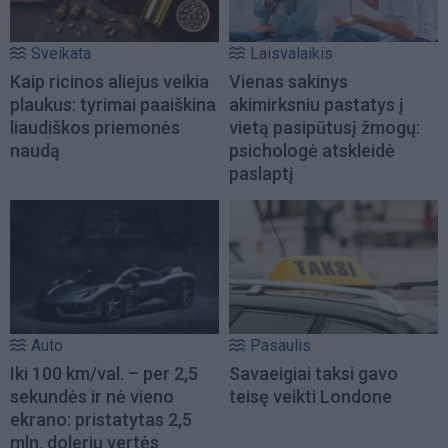
Sveikata
Laisvalaikis
Kaip ricinos aliejus veikia
Vienas sakinys
plaukus: tyrimai paaiškina
akimirksniu pastatys į
liaudiškos priemonės
vietą pasipūtusį žmogų:
naudą
psichologė atskleidė
paslaptį
Auto
Pasaulis
Iki 100 km/val. – per 2,5
Savaeigiai taksi gavo
sekundės ir nė vieno
teisę veikti Londone
ekrano: pristatytas 2,5
mln. dolerių vertės