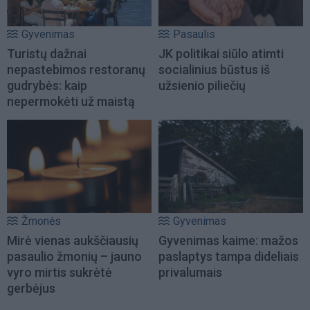
Gyvenimas
Pasaulis
Turistų dažnai
JK politikai siūlo atimti
nepastebimos restoranų
socialinius būstus iš
gudrybės: kaip
užsienio piliečių
nepermokėti už maistą
Žmonės
Gyvenimas
Mirė vienas aukščiausių
Gyvenimas kaime: mažos
pasaulio žmonių – jauno
paslaptys tampa dideliais
vyro mirtis sukrėtė
privalumais
gerbėjus