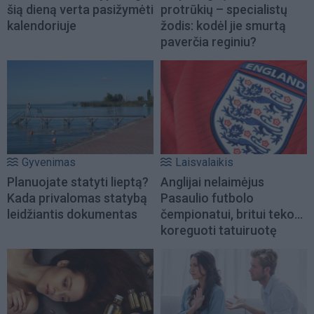
šią dieną verta pasižymėti
protrūkių – specialistų
kalendoriuje
žodis: kodėl jie smurtą
paverčia reginiu?
Gyvenimas
Laisvalaikis
Planuojate statyti lieptą?
Anglijai nelaimėjus
Kada privalomas statybą
Pasaulio futbolo
leidžiantis dokumentas
čempionatui, britui teko...
koreguoti tatuiruotę