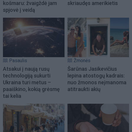
košmaru: žvaigždė jam
skriaudęs amerikietis
spjovė į veidą
Pasaulis
Žmonės
Atsakui į naują rusų
Šarūnas Jasikevičius
technologiją sukurti
lepina atostogų kadrais:
Ukraina turi metus –
nuo žmonos neįmanoma
paaiškino, kokią grėsmę
atitraukti akių
tai kelia