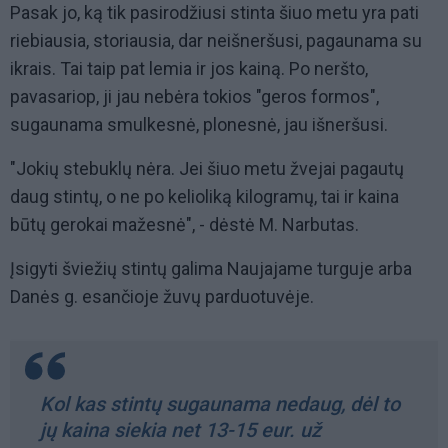
Pasak jo, ką tik pasirodžiusi stinta šiuo metu yra pati
riebiausia, storiausia, dar neišneršusi, pagaunama su
ikrais. Tai taip pat lemia ir jos kainą. Po neršto,
pavasariop, ji jau nebėra tokios "geros formos",
sugaunama smulkesnė, plonesnė, jau išneršusi.
"Jokių stebuklų nėra. Jei šiuo metu žvejai pagautų
daug stintų, o ne po kelioliką kilogramų, tai ir kaina
būtų gerokai mažesnė", - dėstė M. Narbutas.
Įsigyti šviežių stintų galima Naujajame turguje arba
Danės g. esančioje žuvų parduotuvėje.
Kol kas stintų sugaunama nedaug, dėl to
jų kaina siekia net 13-15 eur. už