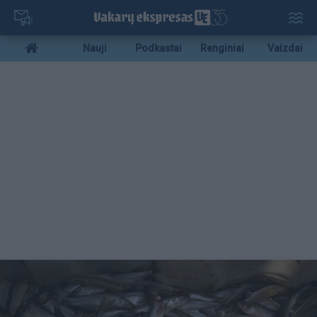
Pereiti
į
pagrindinį
Mobile
Nauji
Podkastai
Renginiai
Vaizdai
turinį
menu
bottom