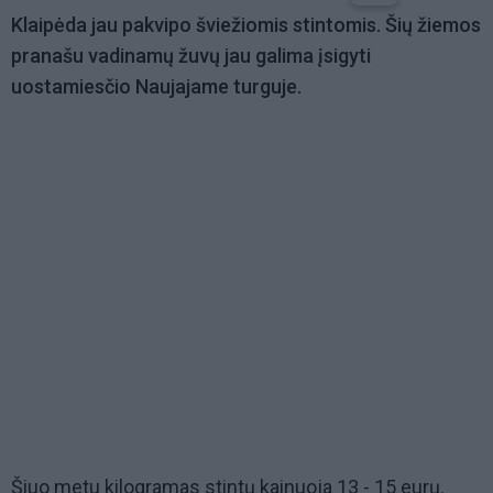
Klaipėda jau pakvipo šviežiomis stintomis. Šių žiemos
pranašu vadinamų žuvų jau galima įsigyti
uostamiesčio Naujajame turguje.
Šiuo metu kilogramas stintų kainuoja 13 - 15 eurų.