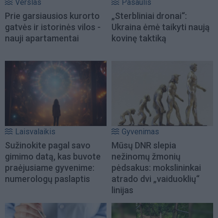
Verslas
Pasaulis
Prie garsiausios kurorto
„Sterbliniai dronai“:
gatvės ir istorinės vilos -
Ukraina ėmė taikyti naują
nauji apartamentai
kovinę taktiką
Laisvalaikis
Gyvenimas
Sužinokite pagal savo
Mūsų DNR slepia
gimimo datą, kas buvote
nežinomų žmonių
praėjusiame gyvenime:
pėdsakus: mokslininkai
numerologų paslaptis
atrado dvi „vaiduoklių“
linijas