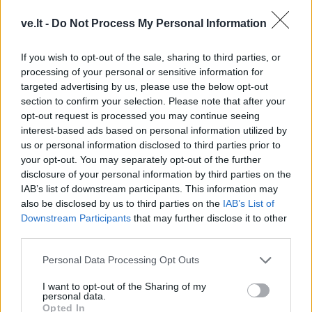
ve.lt -
Do Not Process My Personal Information
If you wish to opt-out of the sale, sharing to third parties, or
processing of your personal or sensitive information for
targeted advertising by us, please use the below opt-out
section to confirm your selection. Please note that after your
Klaipėdos pulsas
Klaipėdos pulsas
opt-out request is processed you may continue seeing
interest-based ads based on personal information utilized by
Fontanas trikdė
Poilsiautojai mėgaujasi
us or personal information disclosed to third parties prior to
gyventojų ramybę naktį:
įkaitusiu oru: Klaipėdos
your opt-out. You may separately opt-out of the further
paaiškėjo priežastis
(2)
paplūdimiai – sausakimši
disclosure of your personal information by third parties on the
(vaizdo įrašas)
IAB’s list of downstream participants. This information may
also be disclosed by us to third parties on the
IAB’s List of
Downstream Participants
that may further disclose it to other
third parties.
Personal Data Processing Opt Outs
I want to opt-out of the Sharing of my
personal data.
Klaipėdos pulsas
Klaipėdos pulsas
Opted In