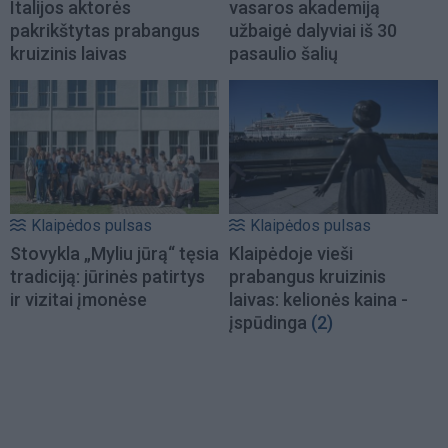
Italijos aktorės
vasaros akademiją
pakrikštytas prabangus
užbaigė dalyviai iš 30
kruizinis laivas
pasaulio šalių
Klaipėdos pulsas
Klaipėdos pulsas
Stovykla „Myliu jūrą“ tęsia
Klaipėdoje vieši
tradiciją: jūrinės patirtys
prabangus kruizinis
ir vizitai įmonėse
laivas: kelionės kaina -
įspūdinga
(2)