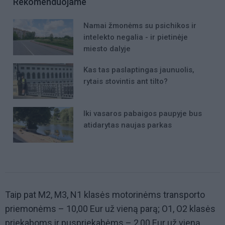
Rekomenduojame
Namai žmonėms su psichikos ir
intelekto negalia - ir pietinėje
miesto dalyje
Kas tas paslaptingas jaunuolis,
rytais stovintis ant tilto?
Iki vasaros pabaigos paupyje bus
atidarytas naujas parkas
Taip pat M2, M3, N1 klasės motorinėms transporto
priemonėms – 10,00 Eur už vieną parą; O1, O2 klasės
priekaboms ir puspriekabėms – 2,00 Eur už vieną