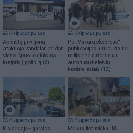
Klaipėdos pulsas
Klaipėdos pulsas
Apleistą paviljoną
Po „Vakarų ekspreso“
atakuoja vandalai: po dar
publikacijos nutraukiama
vieno išpuolio siūloma
milijoninė sutartis su
kreiptis į policiją
(6)
autobusų keleivių
kontrolieriais
(13)
Klaipėdos pulsas
Klaipėdos pulsas
Klaipėdoje - garsios
Mėnuo lietuviškai: KU