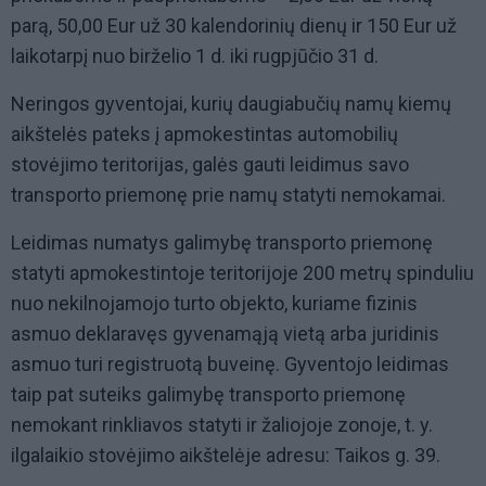
parą, 50,00 Eur už 30 kalendorinių dienų ir 150 Eur už
laikotarpį nuo birželio 1 d. iki rugpjūčio 31 d.
Neringos gyventojai, kurių daugiabučių namų kiemų
aikštelės pateks į apmokestintas automobilių
stovėjimo teritorijas, galės gauti leidimus savo
transporto priemonę prie namų statyti nemokamai.
Leidimas numatys galimybę transporto priemonę
statyti apmokestintoje teritorijoje 200 metrų spinduliu
nuo nekilnojamojo turto objekto, kuriame fizinis
asmuo deklaravęs gyvenamąją vietą arba juridinis
asmuo turi registruotą buveinę. Gyventojo leidimas
taip pat suteiks galimybę transporto priemonę
nemokant rinkliavos statyti ir žaliojoje zonoje, t. y.
ilgalaikio stovėjimo aikštelėje adresu: Taikos g. 39.