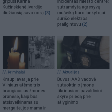
grįžusi Karina
incidentas miesto centre:
Kučinskienė įvardijo
sutramdytą agresyvų
didžiausią savo norą
(3)
mušeiką baro lankytojai
surišo elektros
prailgintuvu
(2)
Kriminalai
Aktualijos
Kraupi avarija prie
Buvusi AAD vadovė
Vilniaus atėmė tris
sutuoktinio įmonę
brangiausius žmones:
tikrinusiam pavaldiniui
pranešė, kaip bus
skyrė priedą prie
atsisveikinama su
atlyginimo
mergaite, jos mama ir