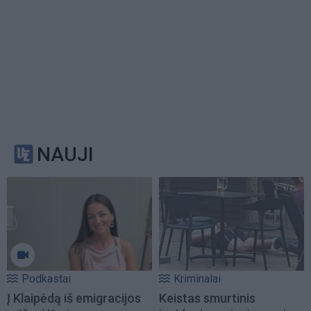
NAUJI
Podkastai
Kriminalai
Į Klaipėdą iš emigracijos
Keistas smurtinis