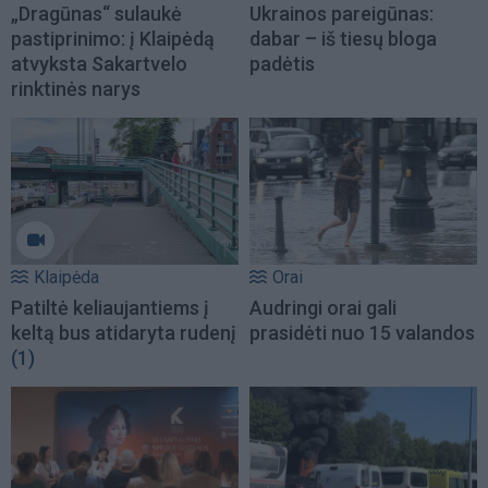
„Dragūnas“ sulaukė
Ukrainos pareigūnas:
pastiprinimo: į Klaipėdą
dabar – iš tiesų bloga
atvyksta Sakartvelo
padėtis
rinktinės narys
Klaipėda
Orai
Patiltė keliaujantiems į
Audringi orai gali
keltą bus atidaryta rudenį
prasidėti nuo 15 valandos
(1)