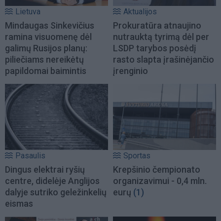
Lietuva
Aktualijos
Mindaugas Sinkevičius
Prokuratūra atnaujino
ramina visuomenę dėl
nutrauktą tyrimą dėl per
galimų Rusijos planų:
LSDP tarybos posėdį
piliečiams nereikėtų
rasto slapta įrašinėjančio
papildomai baimintis
įrenginio
Pasaulis
Sportas
Dingus elektrai ryšių
Krepšinio čempionato
centre, didelėje Anglijos
organizavimui - 0,4 mln.
dalyje sutriko geležinkelių
eurų
(1)
eismas