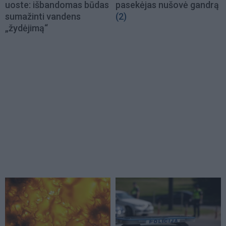
uoste: išbandomas būdas
pasekėjas nušovė gandrą
sumažinti vandens
(2)
„žydėjimą“