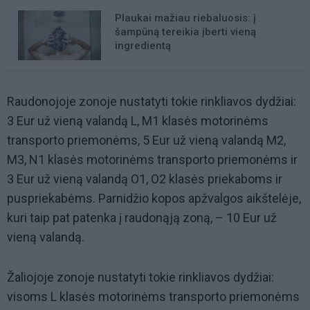
Plaukai mažiau riebaluosis: į
šampūną tereikia įberti vieną
ingredientą
Raudonojoje zonoje nustatyti tokie rinkliavos dydžiai:
3 Eur už vieną valandą L, M1 klasės motorinėms
transporto priemonėms, 5 Eur už vieną valandą M2,
M3, N1 klasės motorinėms transporto priemonėms ir
3 Eur už vieną valandą O1, O2 klasės priekaboms ir
puspriekabėms. Parnidžio kopos apžvalgos aikštelėje,
kuri taip pat patenka į raudonąją zoną, – 10 Eur už
vieną valandą.
Žaliojoje zonoje nustatyti tokie rinkliavos dydžiai:
visoms L klasės motorinėms transporto priemonėms