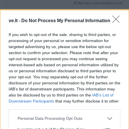
© Neringos savivaldybės nuotr.
Kvietimas prekybininkams dalyvauti
ve.lt -
Do Not Process My Personal Information
Kaziuko mugėje
If you wish to opt-out of the sale, sharing to third parties, or
processing of your personal or sensitive information for
Nidos kultūros ir turizmo informacijos centras „Agila“
targeted advertising by us, please use the below opt-out
kviečia registruotis į Kaziuko šventės prekybos mugę,
section to confirm your selection. Please note that after your
kuri vyks 2025 m. kovo 15 d. Preilos g. 27 kiemelyje,
opt-out request is processed you may continue seeing
interest-based ads based on personal information utilized by
Preiloje.
us or personal information disclosed to third parties prior to
your opt-out. You may separately opt-out of the further
Kviečiami maisto gamintojai, žuvininkai, tradicinių
disclosure of your personal information by third parties on the
amatų, tautinio paveldo puoselėtojai, meistrai,
IAB’s list of downstream participants. This information may
ūkininkai, bitininkai, žolininkai, kūrybinių verslų atstovai,
also be disclosed by us to third parties on the
IAB’s List of
Downstream Participants
that may further disclose it to other
kiti prekybininkai.
third parties.
Norintieji prekiauti kviečiami registruotis užpildant
Personal Data Processing Opt Outs
paraišką iki 2025 m. vasario 28 d. 17 val.