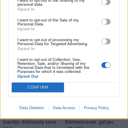
I want to opt-out of the Sharing of my
personal data.
Informacija teikiama:
el. p.
preila@visitneringa.lt
ir tel.
Opted In
+370 672 98438.
I want to opt-out of the Sale of my
Personal Data.
Mugės laikas: 2025 m. kovo 15 d. (šeštadienis) nuo
Opted In
12.00 val. iki 16.00 val. Mugės vieta: Preilos g. 27
I want to opt-out of processing my
kiemelis, Preila, Neringa. Prekybos vieta nemokama.
Personal Data for Targeted Advertising.
Opted In
Daugiau informacijos:
https://www.visitneringa.com/
I want to opt-out of Collection, Use,
Retention, Sale, and/or Sharing of my
Personal Data that Is Unrelated with the
Purposes for which it was collected.
Opted Out
CONFIRM
Data Deletion
Data Access
Privacy Policy
Į Klaipėdą iš emigracijos
Jūros šventę anksčiau
grįžusi Karina Kučinskienė
puošęs Anatolijus
įvardijo didžiausią savo
Klemencovas: gal jau