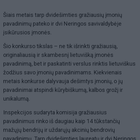
Šiais metais tarp dvidešimties gražiausių įmonių
pavadinimų pateko ir dvi Neringos savivaldybėje
įsikūrusios įmonės.
Šio konkurso tikslas – ne tik išrinkti gražiausią,
originaliausią ir skambesnį lietuvišką įmonės
pavadinimą, bet ir paskatinti verslus rinktis lietuviškus
žodžius savo įmonių pavadinimams. Kiekvienais
metais konkurse dalyvauja dešimtys įmonių, o jų
pavadinimai atspindi kūrybiškumą, kalbos grožį ir
unikalumą.
Inspekcijos sudaryta komisija gražiausius
pavadinimus rinko iš daugiau kaip 14 tūkstančių
mažųjų bendrijų ir uždarųjų akcinių bendrovių
pavadinimų. Tarp dvidešimties laureatų ir dvi Neringos