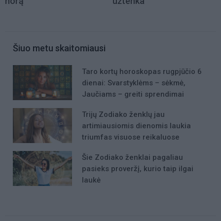
norą
užtenka
Šiuo metu skaitomiausi
Taro kortų horoskopas rugpjūčio 6
dienai: Svarstyklėms – sėkmė,
Jaučiams – greiti sprendimai
Trijų Zodiako ženklų jau
artimiausiomis dienomis laukia
triumfas visuose reikaluose
Šie Zodiako ženklai pagaliau
pasieks proveržį, kurio taip ilgai
laukė