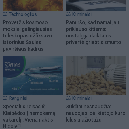
Technologijos
Kriminalai
Proveržis kosmoso
Pamiršo, kad namai jau
moksle: galingiausias
priklauso kitiems:
teleskopas užfiksavo
nostalgija daiktams
istorinius Saulės
privertė griebtis smurto
paviršiaus kadrus
Renginiai
Kriminalai
Specialus reisas iš
Sukčiai nesnaudžia:
Klaipėdos į nemokamą
naudojasi dėl kietojo kuro
vakarėlį „Viena naktis
kilusiu ažiotažu
Nidoje“!