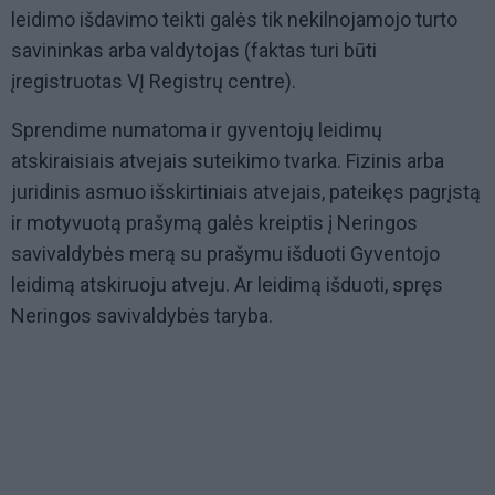
leidimo išdavimo teikti galės tik nekilnojamojo turto
savininkas arba valdytojas (faktas turi būti
įregistruotas VĮ Registrų centre).
Sprendime numatoma ir gyventojų leidimų
atskiraisiais atvejais suteikimo tvarka. Fizinis arba
juridinis asmuo išskirtiniais atvejais, pateikęs pagrįstą
ir motyvuotą prašymą galės kreiptis į Neringos
savivaldybės merą su prašymu išduoti Gyventojo
leidimą atskiruoju atveju. Ar leidimą išduoti, spręs
Neringos savivaldybės taryba.