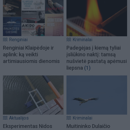
Renginiai
Kriminalai
Renginiai Klaipėdoje ir
Padegėjas į kiemą tyliai
aplink: ką veikti
įsliūkino naktį: tamsą
artimiausiomis dienomis
nušvietė pastatą apėmusi
liepsna
(1)
Aktualijos
Kriminalai
Eksperimentas Nidos
Muitininko Dulaičio