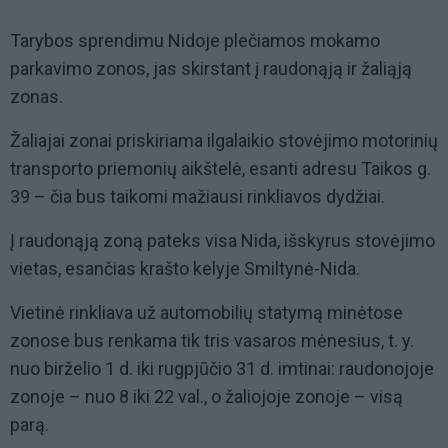
Tarybos sprendimu Nidoje plečiamos mokamo
parkavimo zonos, jas skirstant į raudonąją ir žaliąją
zonas.
Žaliajai zonai priskiriama ilgalaikio stovėjimo motorinių
transporto priemonių aikštelė, esanti adresu Taikos g.
39 – čia bus taikomi mažiausi rinkliavos dydžiai.
Į raudonąją zoną pateks visa Nida, išskyrus stovėjimo
vietas, esančias krašto kelyje Smiltynė-Nida.
Vietinė rinkliava už automobilių statymą minėtose
zonose bus renkama tik tris vasaros mėnesius, t. y.
nuo birželio 1 d. iki rugpjūčio 31 d. imtinai: raudonojoje
zonoje – nuo 8 iki 22 val., o žaliojoje zonoje – visą
parą.