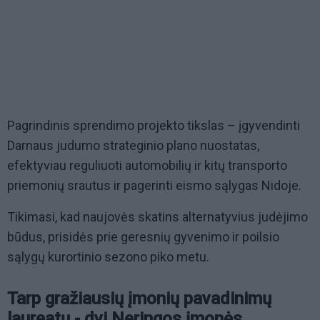
Pagrindinis sprendimo projekto tikslas – įgyvendinti
Darnaus judumo strateginio plano nuostatas,
efektyviau reguliuoti automobilių ir kitų transporto
priemonių srautus ir pagerinti eismo sąlygas Nidoje.
Tikimasi, kad naujovės skatins alternatyvius judėjimo
būdus, prisidės prie geresnių gyvenimo ir poilsio
sąlygų kurortinio sezono piko metu.
Tarp gražiausių įmonių pavadinimų
laureatų - dvi Neringos įmonės