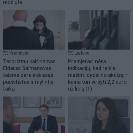
močiute
Kriminalai
Lietuva
Terorizmu kaltinamas
Premjeras: nėra
Eldaras Salmanovas
indikacijų, kad reikia
teisme pareiškė esąs
mažinti dyzelino akcizą –
pacisfistas ir mylintis
kaina turi viršyti 2,2 euro
taiką
už litrą
(1)