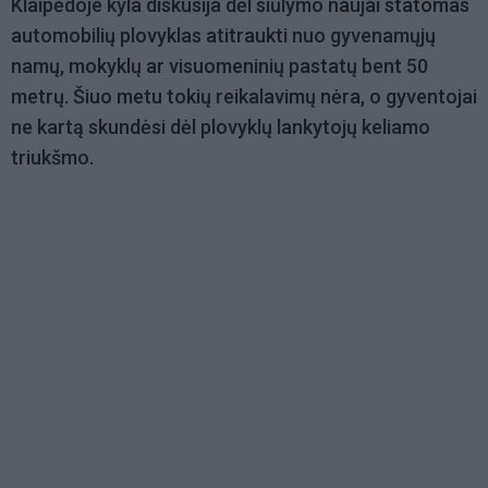
Klaipėdoje kyla diskusija dėl siūlymo naujai statomas
automobilių plovyklas atitraukti nuo gyvenamųjų
namų, mokyklų ar visuomeninių pastatų bent 50
metrų. Šiuo metu tokių reikalavimų nėra, o gyventojai
ne kartą skundėsi dėl plovyklų lankytojų keliamo
triukšmo.