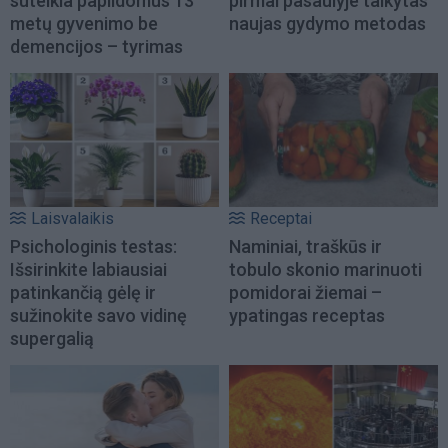
suteikia papildomus 13
pirmai pasaulyje taikytas
metų gyvenimo be
naujas gydymo metodas
demencijos – tyrimas
Laisvalaikis
Receptai
Psichologinis testas:
Naminiai, traškūs ir
Išsirinkite labiausiai
tobulo skonio marinuoti
patinkančią gėlę ir
pomidorai žiemai –
sužinokite savo vidinę
ypatingas receptas
supergalią