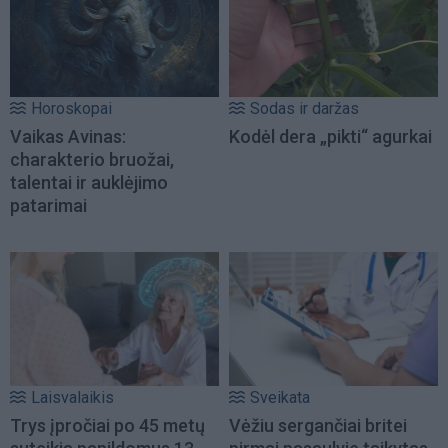
Horoskopai
Sodas ir daržas
Vaikas Avinas:
Kodėl dera „pikti“ agurkai
charakterio bruožai,
talentai ir auklėjimo
patarimai
Laisvalaikis
Sveikata
Trys įpročiai po 45 metų
Vėžiu sergančiai britei