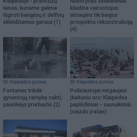
Klaipėdoje - prancūzų
Nusitrynęs ženklinimas
laivas, kuriame galima
klaidina vairuotojus:
išgirsti banginių ir delfinų
atnaujins tik baigus
skleidžiamus garsus
(1)
prospekto rekonstrukciją
(4)
Klaipėdos pulsas
Klaipėdos pulsas
Fontanas trikdė
Poilsiautojai mėgaujasi
gyventojų ramybę naktį:
įkaitusiu oru: Klaipėdos
paaiškėjo priežastis
(2)
paplūdimiai – sausakimši
(vaizdo įrašas)