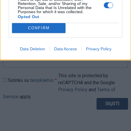
Retention, Sale, and/or Sharing of my
Personal Data that Is Unrelated with the
Purposes for which it was collected.
Komentaras
Opted Out
CONFIRM
Data Deletion
Data Access
Privacy Policy
This site is protected by
Sutinku su
taisyklėmis
reCAPTCHA and the Google
Privacy Policy
and
Terms of
Service
apply.