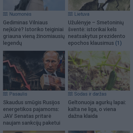
Nuomonės
Lietuva
Gediminas Vilniaus
Užulėnyje – Smetoninių
neįkūrė? Istoriko teiginiai
šventė: istorikai kels
griauna vieną žinomiausių
neatsakytus prezidento
legendų
epochos klausimus
(1)
Pasaulis
Sodas ir daržas
Skaudus smūgis Rusijos
Geltonuoja agurkų lapai:
energetikos pajamoms:
kalta ne liga, o viena
JAV Senatas pritarė
dažna klaida
naujam sankcijų paketui