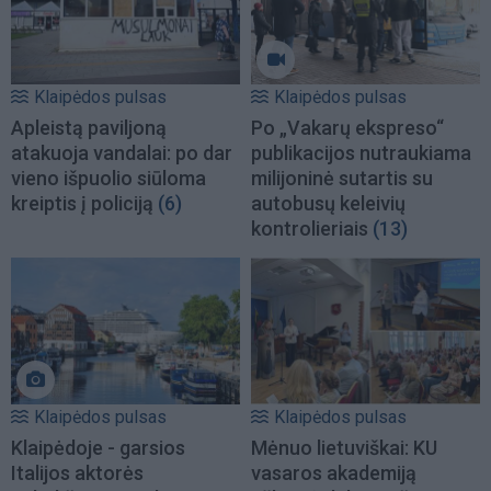
Klaipėdos pulsas
Klaipėdos pulsas
Apleistą paviljoną
Po „Vakarų ekspreso“
atakuoja vandalai: po dar
publikacijos nutraukiama
vieno išpuolio siūloma
milijoninė sutartis su
kreiptis į policiją
(6)
autobusų keleivių
kontrolieriais
(13)
Klaipėdos pulsas
Klaipėdos pulsas
Klaipėdoje - garsios
Mėnuo lietuviškai: KU
Italijos aktorės
vasaros akademiją