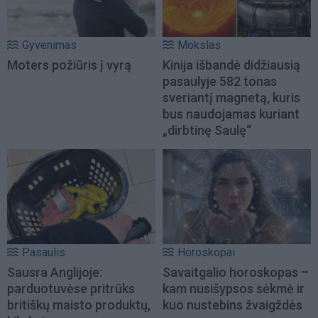
Gyvenimas
Mokslas
Moters požiūris į vyrą
Kinija išbandė didžiausią
pasaulyje 582 tonas
sveriantį magnetą, kuris
bus naudojamas kuriant
„dirbtinę Saulę“
Pasaulis
Horoskopai
Sausra Anglijoje:
Savaitgalio horoskopas –
parduotuvėse pritrūks
kam nusišypsos sėkmė ir
britiškų maisto produktų,
kuo nustebins žvaigždės