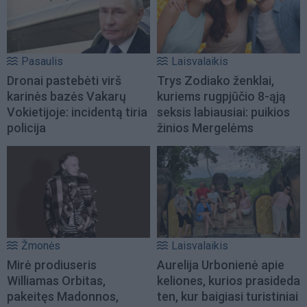
Pasaulis
Laisvalaikis
Dronai pastebėti virš
Trys Zodiako ženklai,
karinės bazės Vakarų
kuriems rugpjūčio 8-ąją
Vokietijoje: incidentą tiria
seksis labiausiai: puikios
policija
žinios Mergelėms
Žmonės
Laisvalaikis
Mirė prodiuseris
Aurelija Urbonienė apie
Williamas Orbitas,
keliones, kurios prasideda
pakeitęs Madonnos,
ten, kur baigiasi turistiniai