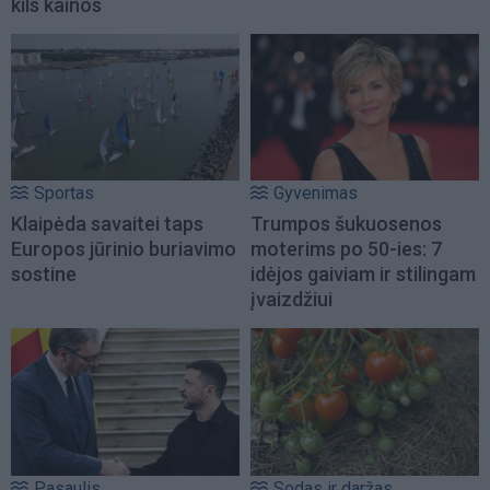
kils kainos
Sportas
Gyvenimas
Klaipėda savaitei taps
Trumpos šukuosenos
Europos jūrinio buriavimo
moterims po 50-ies: 7
sostine
idėjos gaiviam ir stilingam
įvaizdžiui
Pasaulis
Sodas ir daržas