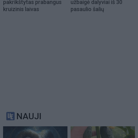
pakrikštytas prabangus
užbaigė dalyviai iš 30
kruizinis laivas
pasaulio šalių
NAUJI