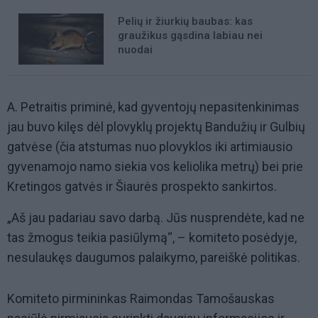
Pelių ir žiurkių baubas: kas
graužikus gąsdina labiau nei
nuodai
A. Petraitis priminė, kad gyventojų nepasitenkinimas
jau buvo kilęs dėl plovyklų projektų Bandužių ir Gulbių
gatvėse (čia atstumas nuo plovyklos iki artimiausio
gyvenamojo namo siekia vos keliolika metrų) bei prie
Kretingos gatvės ir Šiaurės prospekto sankirtos.
„Aš jau padariau savo darbą. Jūs nusprendėte, kad ne
tas žmogus teikia pasiūlymą“, – komiteto posėdyje,
nesulaukęs daugumos palaikymo, pareiškė politikas.
Komiteto pirmininkas Raimondas Tamošauskas