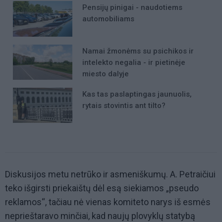
Pensijų pinigai - naudotiems
automobiliams
Namai žmonėms su psichikos ir
intelekto negalia - ir pietinėje
miesto dalyje
Kas tas paslaptingas jaunuolis,
rytais stovintis ant tilto?
Diskusijos metu netrūko ir asmeniškumų. A. Petraičiui
teko išgirsti priekaištų dėl esą siekiamos „pseudo
reklamos“, tačiau nė vienas komiteto narys iš esmės
neprieštaravo minčiai, kad naujų plovyklų statybą