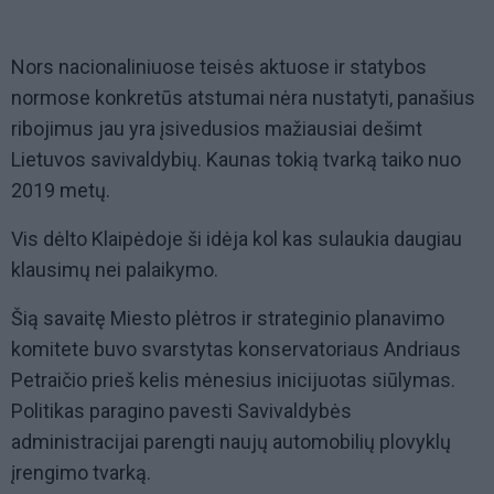
Nors nacionaliniuose teisės aktuose ir statybos
normose konkretūs atstumai nėra nustatyti, panašius
ribojimus jau yra įsivedusios mažiausiai dešimt
Lietuvos savivaldybių. Kaunas tokią tvarką taiko nuo
2019 metų.
Vis dėlto Klaipėdoje ši idėja kol kas sulaukia daugiau
klausimų nei palaikymo.
Šią savaitę Miesto plėtros ir strateginio planavimo
komitete buvo svarstytas konservatoriaus Andriaus
Petraičio prieš kelis mėnesius inicijuotas siūlymas.
Politikas paragino pavesti Savivaldybės
administracijai parengti naujų automobilių plovyklų
įrengimo tvarką.