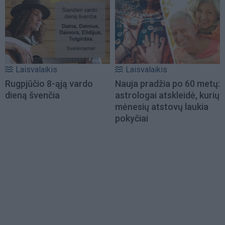
Laisvalaikis
Laisvalaikis
Rugpjūčio 8-ąją vardo
Nauja pradžia po 60 metų:
dieną švenčia
astrologai atskleidė, kurių
mėnesių atstovų laukia
pokyčiai