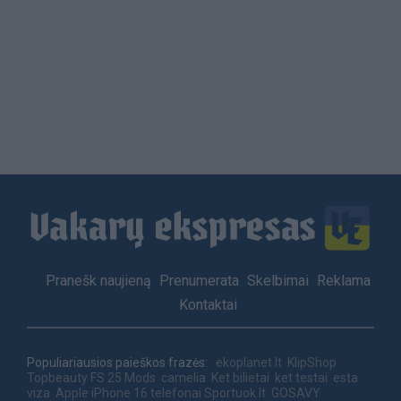
Load
More
Footer
Pranešk naujieną
Prenumerata
Skelbimai
Reklama
menu
Kontaktai
Populiariausios paieškos frazės:
ekoplanet.lt
KlipShop
Topbeauty
FS 25 Mods
camelia
Ket bilietai
ket testai
esta
viza
Apple iPhone 16 telefonai
Sportuok.lt
GOSAVY