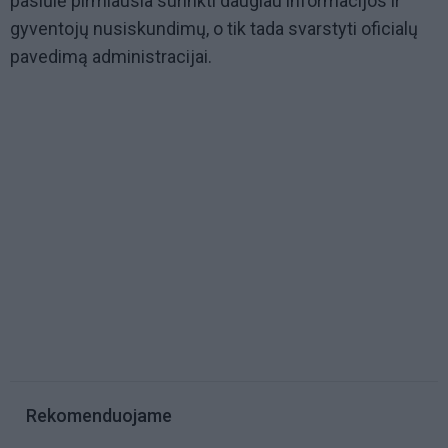
pasiūlė pirmiausia surinkti daugiau informacijos ir
gyventojų nusiskundimų, o tik tada svarstyti oficialų
pavedimą administracijai.
Rekomenduojame