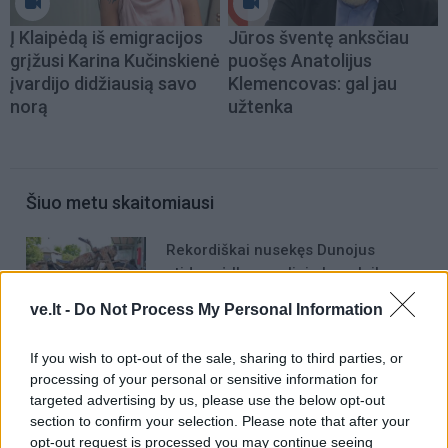
Į Klaipėdą iš emigracijos
Jūros šventę anksčiau
grįžusi Karina Kučinskienė
puošęs Anatolijus
įvardijo didžiausią savo
Klemencovas: gal jau
norą
užtenka
Šiuo metu skaitomiausi
Rekordiškai nusekęs Dunojus
atidengė II pasaulinio karo laikų
radinius
ve.lt -
Do Not Process My Personal Information
Mirė garsi lietuvių aktorė: „Jos
If you wish to opt-out of the sale, sharing to third parties, or
vaidmenys išliks Lietuvos teatro
processing of your personal or sensitive information for
istorijoje“
targeted advertising by us, please use the below opt-out
section to confirm your selection. Please note that after your
„Fūristas“ į judrią sankryžą įlėkė „ant
opt-out request is processed you may continue seeing
rankinio“: vilkiko puspriekabės ratai