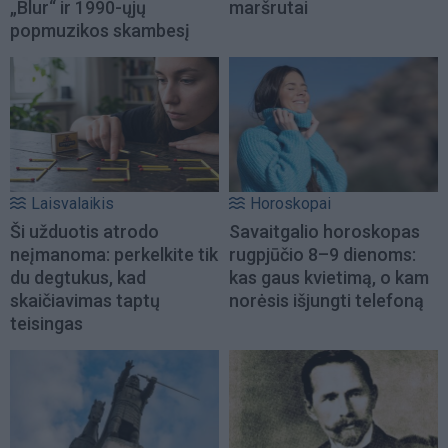
„Blur“ ir 1990-ųjų
maršrutai
popmuzikos skambesį
Laisvalaikis
Horoskopai
Ši užduotis atrodo
Savaitgalio horoskopas
neįmanoma: perkelkite tik
rugpjūčio 8–9 dienoms:
du degtukus, kad
kas gaus kvietimą, o kam
skaičiavimas taptų
norėsis išjungti telefoną
teisingas