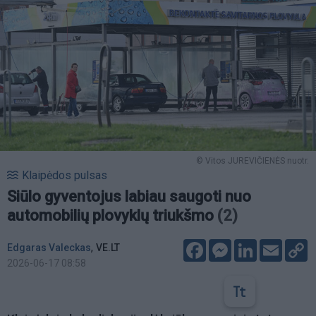
© Vitos JUREVIČIENĖS nuotr.
Klaipėdos pulsas
Siūlo gyventojus labiau saugoti nuo
automobilių plovyklų triukšmo
(2)
Facebook
Messenger
LinkedIn
Email
C
,
Edgaras Valeckas
VE.LT
L
2026-06-17 08:58