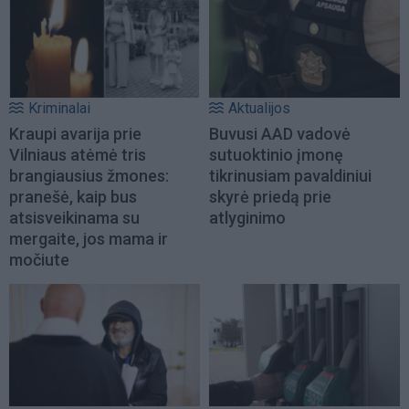
Kriminalai
Aktualijos
Kraupi avarija prie
Buvusi AAD vadovė
Vilniaus atėmė tris
sutuoktinio įmonę
brangiausius žmones:
tikrinusiam pavaldiniui
pranešė, kaip bus
skyrė priedą prie
atsisveikinama su
atlyginimo
mergaite, jos mama ir
močiute