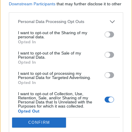
Downstream Participants
that may further disclose it to other
third parties.
Personal Data Processing Opt Outs
I want to opt-out of the Sharing of my
personal data.
Opted In
Klaipėdos rajonas
Klaipėdos rajonas
I want to opt-out of the Sale of my
Veiviržėnuose
Klaipėdos rajone –
Personal Data.
Opted In
sutvarkytas Lurdas,
daugiau galimybių
restauruota
socialiai jautrioms
I want to opt-out of processing my
Švenčiausiosios Mergelės
šeimoms: savivaldybė
Personal Data for Targeted Advertising.
Opted In
Marijos skulptūra
statys daugiabutį
(1)
I want to opt-out of Collection, Use,
Retention, Sale, and/or Sharing of my
Personal Data that Is Unrelated with the
Purposes for which it was collected.
Opted Out
CONFIRM