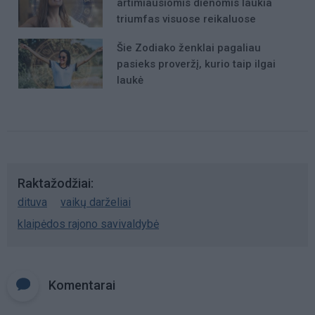
artimiausiomis dienomis laukia
triumfas visuose reikaluose
Šie Zodiako ženklai pagaliau
pasieks proveržį, kurio taip ilgai
laukė
Raktažodžiai
dituva
vaikų darželiai
klaipėdos rajono savivaldybė
Komentarai