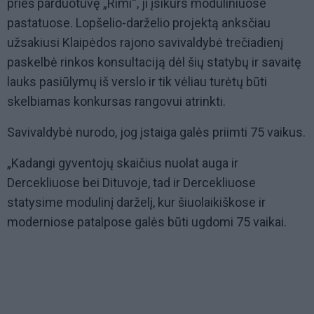
prieš parduotuvę „Rimi“, ji įsikurs moduliniuose
pastatuose. Lopšelio-darželio projektą anksčiau
užsakiusi Klaipėdos rajono savivaldybė trečiadienį
paskelbė rinkos konsultaciją dėl šių statybų ir savaitę
lauks pasiūlymų iš verslo ir tik vėliau turėtų būti
skelbiamas konkursas rangovui atrinkti.
Savivaldybė nurodo, jog įstaiga galės priimti 75 vaikus.
„Kadangi gyventojų skaičius nuolat auga ir
Dercekliuose bei Dituvoje, tad ir Dercekliuose
statysime modulinį darželį, kur šiuolaikiškose ir
moderniose patalpose galės būti ugdomi 75 vaikai.