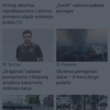
Pirmoji atkurtos
„Enefit“ vadovas palieka
nepriklausomos Lietuvos
pareigas
premjerė atgulė amžinojo
poilsio
(1)
Sportas
Pasaulis
„Dragūnas“ sulaukė
Ukrainos pareigūnas:
pastiprinimo: į Klaipėdą
dabar – iš tiesų bloga
atvyksta Sakartvelo
padėtis
rinktinės narys