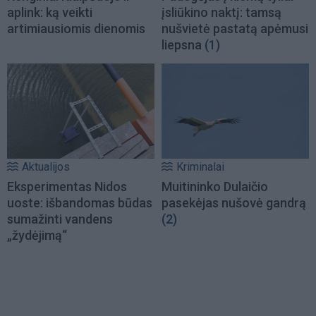
aplink: ką veikti
įsliūkino naktį: tamsą
artimiausiomis dienomis
nušvietė pastatą apėmusi
liepsna
(1)
Aktualijos
Kriminalai
Eksperimentas Nidos
Muitininko Dulaičio
uoste: išbandomas būdas
pasekėjas nušovė gandrą
sumažinti vandens
(2)
„žydėjimą“