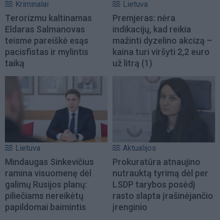
Kriminalai
Lietuva
Terorizmu kaltinamas
Premjeras: nėra
Eldaras Salmanovas
indikacijų, kad reikia
teisme pareiškė esąs
mažinti dyzelino akcizą –
pacisfistas ir mylintis
kaina turi viršyti 2,2 euro
taiką
už litrą
(1)
Lietuva
Aktualijos
Mindaugas Sinkevičius
Prokuratūra atnaujino
ramina visuomenę dėl
nutrauktą tyrimą dėl per
galimų Rusijos planų:
LSDP tarybos posėdį
piliečiams nereikėtų
rasto slapta įrašinėjančio
papildomai baimintis
įrenginio