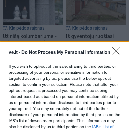
Klaipėdos rajonas
Klaipėdos rajonas
Už nišą kolumbariume -
Iš gyventojų ruošiasi
tūkstantis eurų
(3)
paimti ir nugriauti
garažus
(7)
ve.lt -
Do Not Process My Personal Information
If you wish to opt-out of the sale, sharing to third parties, or
processing of your personal or sensitive information for
targeted advertising by us, please use the below opt-out
section to confirm your selection. Please note that after your
opt-out request is processed you may continue seeing
interest-based ads based on personal information utilized by
Klaipėdos rajonas
Klaipėdos rajonas
us or personal information disclosed to third parties prior to
Daugiabučių namų
Tiekėjo ir gyventojų
your opt-out. You may separately opt-out of the further
atnaujinimui –
požiūris į vandenį
disclosure of your personal information by third parties on the
Savivaldybės parama
nesutampa: vieniems -
IAB’s list of downstream participants. This information may
geras, kitiems - ne
(1)
also be disclosed by us to third parties on the
IAB’s List of