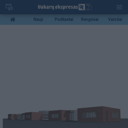
Pereiti
į
pagrindinį
Mobile
Nauji
Podkastai
Renginiai
Vaizdai
turinį
menu
bottom