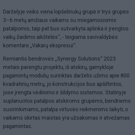
Darželyje veiks viena lopšelinukų grupė ir trys grupės
3–6 metų amžiaus vaikams su miegamosiomis
patalpomis, taip pat bus sutvarkyta aplinka ir įrengtos
vaikų žaidimo aikštelės“, - teigiama savivaldybės
komentare „Vakarų ekspresui“.
Remiantis bendrovės „Synergy Solutions“ 2023
metais parengtu projektu, iš atskirų, gamykloje
pagamintų modulių surinktas darželis užims apie 800
kvadratinių metrų, jo konstrukcijos bus apšiltintos,
jose įrengta vėdinimo ir šildymo sistemos. Statinyje
suplanuotos patalpos atskiroms grupėms, bendriems
susirinkimams, patalpa virtuvės reikmenims laikyti, o
vaikams skirtas maistas yra užsakomas ir atvežamas
pagamintas.