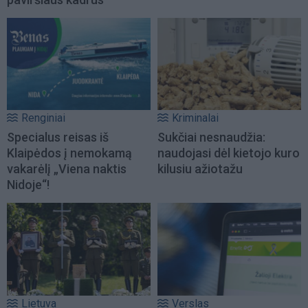
Renginiai
Kriminalai
Specialus reisas iš
Sukčiai nesnaudžia:
Klaipėdos į nemokamą
naudojasi dėl kietojo kuro
vakarėlį „Viena naktis
kilusiu ažiotažu
Nidoje“!
Lietuva
Verslas