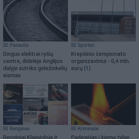
Pasaulis
Sportas
Dingus elektrai ryšių
Krepšinio čempionato
centre, didelėje Anglijos
organizavimui - 0,4 mln.
dalyje sutriko geležinkelių
eurų
(1)
eismas
Renginiai
Kriminalai
Renginiai Klaipėdoje ir
Padegėjas į kiemą tyliai