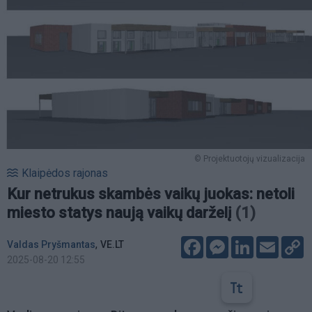
© Projektuotojų vizualizacija
Klaipėdos rajonas
Kur netrukus skambės vaikų juokas: netoli
miesto statys naują vaikų darželį
(1)
Facebook
Messenger
LinkedIn
Email
C
,
Valdas Pryšmantas
VE.LT
L
2025-08-20 12:55