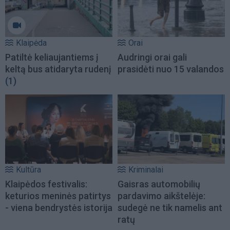
Klaipėda
Orai
Patiltė keliaujantiems į
Audringi orai gali
keltą bus atidaryta rudenį
prasidėti nuo 15 valandos
(1)
Kultūra
Kriminalai
Klaipėdos festivalis:
Gaisras automobilių
keturios meninės patirtys
pardavimo aikštelėje:
- viena bendrystės istorija
sudegė ne tik namelis ant
ratų