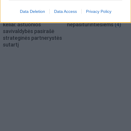
Klaipėdos rajonas
Klaipėdos rajonas
Mažosios Lietuvos
Miesto pakraštyje -
Data Deletion
Data Access
Privacy Policy
pažinimui – kultūriniai
naujas daugiabutis
keliai: aštuonios
nepasiturintiesiems
(4)
savivaldybės pasirašė
strateginės partnerystės
sutartį