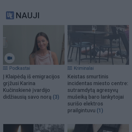
NAUJI
Podkastai
Kriminalai
Į Klaipėdą iš emigracijos
Keistas smurtinis
grįžusi Karina
incidentas miesto centre:
Kučinskienė įvardijo
sutramdytą agresyvų
didžiausią savo norą
(3)
mušeiką baro lankytojai
surišo elektros
prailgintuvu
(1)