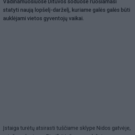
Vadinamuosiuose Dituvos soduose ruošiamasi
statyti naują lopšelį-darželį, kuriame galės galės būti
auklėjami vietos gyventojų vaikai.
Įstaiga turėtų atsirasti tuščiame sklype Nidos gatvėje,