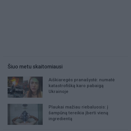
Šiuo metu skaitomiausi
Aiškiaregės pranašystė: numatė
katastrofišką karo pabaigą
Ukrainoje
Plaukai mažiau riebaluosis: į
šampūną tereikia įberti vieną
ingredientą