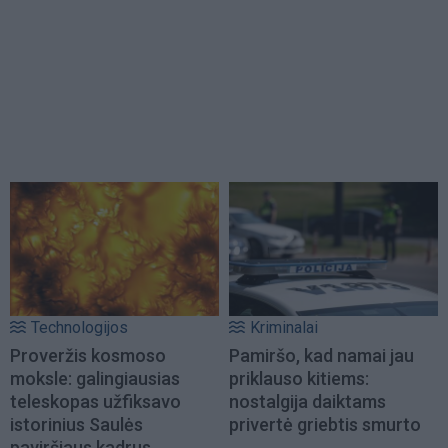
Technologijos
Kriminalai
Proveržis kosmoso
Pamiršo, kad namai jau
moksle: galingiausias
priklauso kitiems:
teleskopas užfiksavo
nostalgija daiktams
istorinius Saulės
privertė griebtis smurto
paviršiaus kadrus