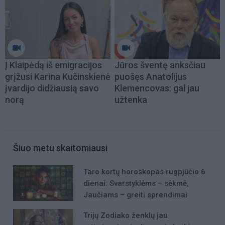
Į Klaipėdą iš emigracijos
Jūros šventę anksčiau
grįžusi Karina Kučinskienė
puošęs Anatolijus
įvardijo didžiausią savo
Klemencovas: gal jau
norą
užtenka
Šiuo metu skaitomiausi
Taro kortų horoskopas rugpjūčio 6
dienai: Svarstyklėms – sėkmė,
Jaučiams – greiti sprendimai
Trijų Zodiako ženklų jau