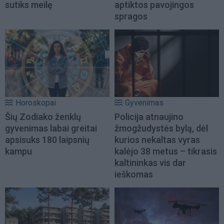
sutiks meilę
aptiktos pavojingos
spragos
Horoskopai
Gyvenimas
Šių Zodiako ženklų
Policija atnaujino
gyvenimas labai greitai
žmogžudystės bylą, dėl
apsisuks 180 laipsnių
kurios nekaltas vyras
kampu
kalėjo 38 metus – tikrasis
kaltininkas vis dar
ieškomas