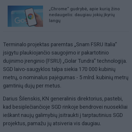
„Chrome“ gudrybė, apie kurią žino
nedaugelis: daugiau jokių įkyrių
langų
Terminalo projektas paremtas „Snam FSRU Italia“
įsigytu plaukiojančio saugojimo ir pakartotinio
dujinimo įrenginio (FSRU) „Golar Tundra“ technologija.
SGD laivo-saugyklos talpa siekia 170 000 kubinių
metrų, o nominalus pajėgumas - 5 mlrd. kubinių metrų
gamtinių dujų per metus.
Darius Šilenskis, KN generalinis direktorius, pastebi,
kad besiplečiančioje SGD rinkoje bendrovei nuosekliai
ieškant naujų galimybių įsitraukti į tarptautinius SGD
projektus, pamažu jų atsiveria vis daugiau.