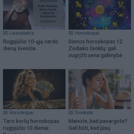
Laisvalaikis
Horoskopai
Rugpjūčio 10-ąją vardo
Dienos horoskopas 12
dieną švenčia
Zodiako ženklų: gali
sugrįžti sena galimybė
Horoskopai
Sveikata
Taro kortų horoskopas
Manote, kad pavargote?
rugpjūčio 10 dienai:
Gali būti, kad jūsų