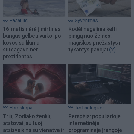
Pasaulis
Gyvenimas
16-metis nėrė į mirtinas
Kodėl negalima kelti
bangas gelbėti vaiko: po
pinigų nuo žemės:
kovos su likimu
magiškos priežastys ir
sureagavo net
tykantys pavojai
(2)
prezidentas
Horoskopai
Technologijos
Trijų Zodiako ženklų
Perspėja: populiarioje
atstovai jau tuoj
internetinėje
atsisveikins su vienatve ir
programinėje įrangoje