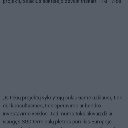
projektų skaičius šoktelėjo beveik triskart – iki 17-os.
„Iš tokių projektų vykdytojų sulaukiame užklausų tiek
dėl konsultacinės, tiek operavimo ar bendro
investavimo veiklos. Tad mums toks akivaizdžiai
išaugęs SGD terminalų plėtros poreikis Europoje