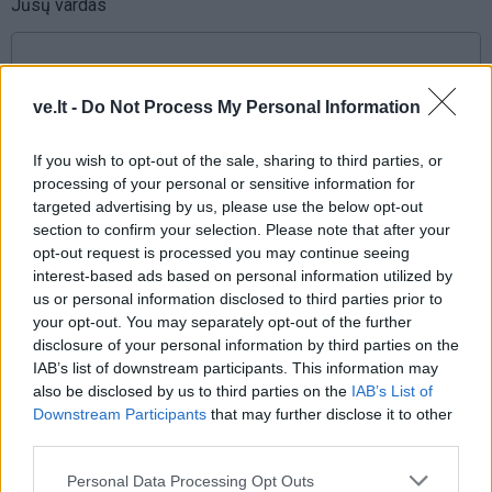
Jūsų vardas
Komentaras
ve.lt -
Do Not Process My Personal Information
If you wish to opt-out of the sale, sharing to third parties, or
processing of your personal or sensitive information for
targeted advertising by us, please use the below opt-out
section to confirm your selection. Please note that after your
opt-out request is processed you may continue seeing
interest-based ads based on personal information utilized by
us or personal information disclosed to third parties prior to
your opt-out. You may separately opt-out of the further
This site is protected by
disclosure of your personal information by third parties on the
Sutinku su
taisyklėmis
reCAPTCHA and the Google
IAB’s list of downstream participants. This information may
Privacy Policy
and
Terms of
also be disclosed by us to third parties on the
IAB’s List of
Service
apply.
Downstream Participants
that may further disclose it to other
third parties.
Personal Data Processing Opt Outs