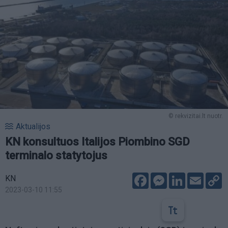
© rekvizitai.lt nuotr.
Aktualijos
KN konsultuos Italijos Piombino SGD
terminalo statytojus
Facebook
Messenger
LinkedIn
Email
C
KN
L
2023-03-10 11:55