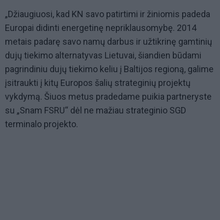
„Džiaugiuosi, kad KN savo patirtimi ir žiniomis padeda
Europai didinti energetinę nepriklausomybę. 2014
metais padarę savo namų darbus ir užtikrinę gamtinių
dujų tiekimo alternatyvas Lietuvai, šiandien būdami
pagrindiniu dujų tiekimo keliu į Baltijos regioną, galime
įsitraukti į kitų Europos šalių strateginių projektų
vykdymą. Šiuos metus pradedame puikia partneryste
su „Snam FSRU“ dėl ne mažiau strateginio SGD
terminalo projekto.