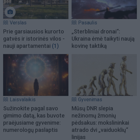
Verslas
Pasaulis
Prie garsiausios kurorto
„Sterbliniai dronai“:
gatvės ir istorinės vilos -
Ukraina ėmė taikyti naują
nauji apartamentai
(1)
kovinę taktiką
Laisvalaikis
Gyvenimas
Sužinokite pagal savo
Mūsų DNR slepia
gimimo datą, kas buvote
nežinomų žmonių
praėjusiame gyvenime:
pėdsakus: mokslininkai
numerologų paslaptis
atrado dvi „vaiduoklių“
linijas