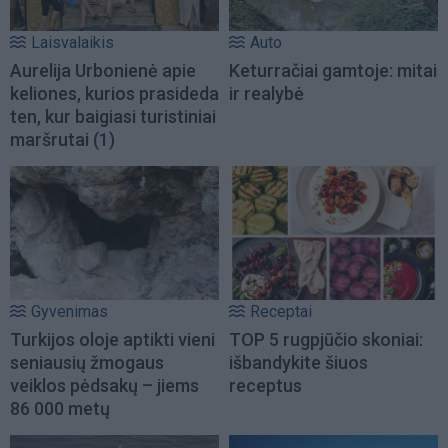
Laisvalaikis
Auto
Aurelija Urbonienė apie
Keturračiai gamtoje: mitai
keliones, kurios prasideda
ir realybė
ten, kur baigiasi turistiniai
maršrutai
(1)
Gyvenimas
Receptai
Turkijos oloje aptikti vieni
TOP 5 rugpjūčio skoniai:
seniausių žmogaus
išbandykite šiuos
veiklos pėdsakų – jiems
receptus
86 000 metų