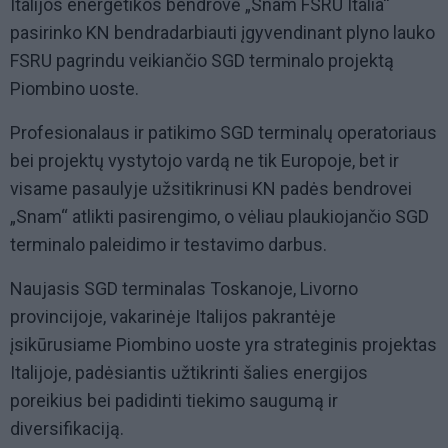
Italijos energetikos bendrovė „Snam FSRU Italia“
pasirinko KN bendradarbiauti įgyvendinant plyno lauko
FSRU pagrindu veikiančio SGD terminalo projektą
Piombino uoste.
Profesionalaus ir patikimo SGD terminalų operatoriaus
bei projektų vystytojo vardą ne tik Europoje, bet ir
visame pasaulyje užsitikrinusi KN padės bendrovei
„Snam“ atlikti pasirengimo, o vėliau plaukiojančio SGD
terminalo paleidimo ir testavimo darbus.
Naujasis SGD terminalas Toskanoje, Livorno
provincijoje, vakarinėje Italijos pakrantėje
įsikūrusiame Piombino uoste yra strateginis projektas
Italijoje, padėsiantis užtikrinti šalies energijos
poreikius bei padidinti tiekimo saugumą ir
diversifikaciją.