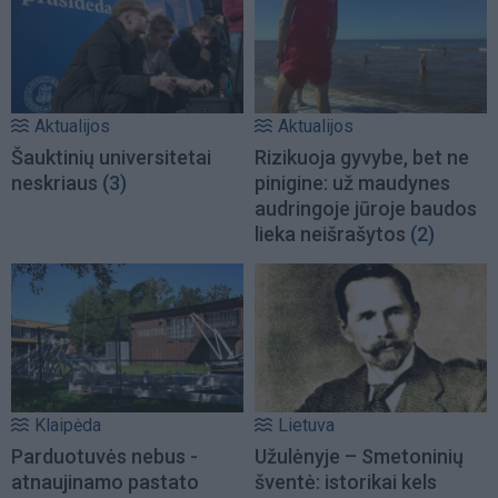
Aktualijos
Aktualijos
Šauktinių universitetai
Rizikuoja gyvybe, bet ne
neskriaus
(3)
pinigine: už maudynes
audringoje jūroje baudos
lieka neišrašytos
(2)
Klaipėda
Lietuva
Parduotuvės nebus -
Užulėnyje – Smetoninių
atnaujinamo pastato
šventė: istorikai kels