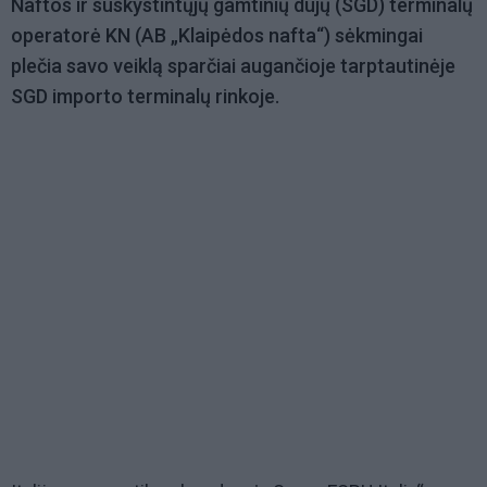
Naftos ir suskystintųjų gamtinių dujų (SGD) terminalų
operatorė KN (AB „Klaipėdos nafta“) sėkmingai
plečia savo veiklą sparčiai augančioje tarptautinėje
SGD importo terminalų rinkoje.