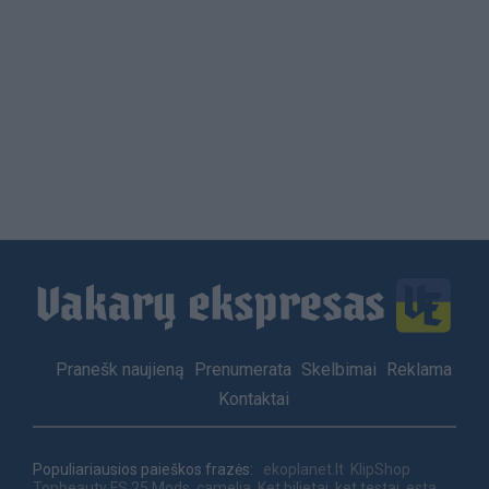
Load
More
Footer
Pranešk naujieną
Prenumerata
Skelbimai
Reklama
menu
Kontaktai
Populiariausios paieškos frazės:
ekoplanet.lt
KlipShop
Topbeauty
FS 25 Mods
camelia
Ket bilietai
ket testai
esta