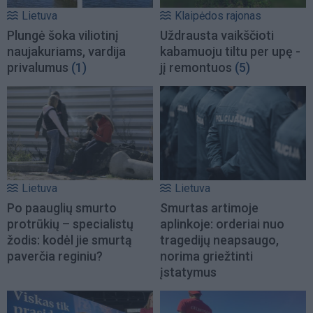
Lietuva
Klaipėdos rajonas
Plungė šoka viliotinį
Uždrausta vaikščioti
naujakuriams, vardija
kabamuoju tiltu per upę -
privalumus
(1)
jį remontuos
(5)
Lietuva
Lietuva
Po paauglių smurto
Smurtas artimoje
protrūkių – specialistų
aplinkoje: orderiai nuo
žodis: kodėl jie smurtą
tragedijų neapsaugo,
paverčia reginiu?
norima griežtinti
įstatymus