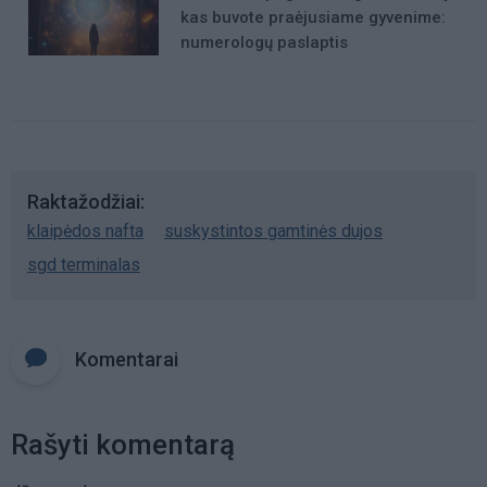
kas buvote praėjusiame gyvenime:
numerologų paslaptis
Raktažodžiai
klaipėdos nafta
suskystintos gamtinės dujos
sgd terminalas
Komentarai
Rašyti komentarą