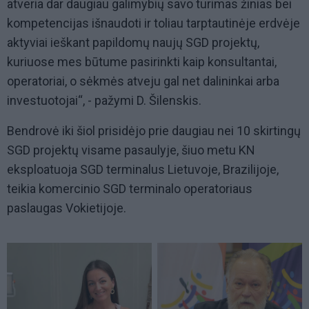
atveria dar daugiau galimybių savo turimas žinias bei
kompetencijas išnaudoti ir toliau tarptautinėje erdvėje
aktyviai ieškant papildomų naujų SGD projektų,
kuriuose mes būtume pasirinkti kaip konsultantai,
operatoriai, o sėkmės atveju gal net dalininkai arba
investuotojai“, - pažymi D. Šilenskis.
Bendrovė iki šiol prisidėjo prie daugiau nei 10 skirtingų
SGD projektų visame pasaulyje, šiuo metu KN
eksploatuoja SGD terminalus Lietuvoje, Brazilijoje,
teikia komercinio SGD terminalo operatoriaus
paslaugas Vokietijoje.