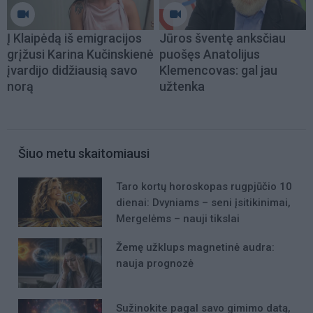
Į Klaipėdą iš emigracijos
Jūros šventę anksčiau
grįžusi Karina Kučinskienė
puošęs Anatolijus
įvardijo didžiausią savo
Klemencovas: gal jau
norą
užtenka
Šiuo metu skaitomiausi
Taro kortų horoskopas rugpjūčio 10
dienai: Dvyniams – seni įsitikinimai,
Mergelėms – nauji tikslai
Žemę užklups magnetinė audra:
nauja prognozė
Sužinokite pagal savo gimimo datą,