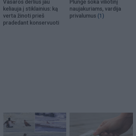
Vasaros derlius jau
Plungė šoka viliotinį
keliauja į stiklainius: ką
naujakuriams, vardija
verta žinoti prieš
privalumus
(1)
pradedant konservuoti