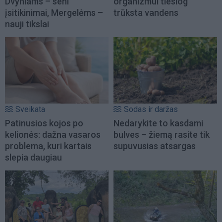
Dvyniams – seni
organizmui tiesiog
įsitikinimai, Mergelėms –
trūksta vandens
nauji tikslai
Sveikata
Sodas ir daržas
Patinusios kojos po
Nedarykite to kasdami
kelionės: dažna vasaros
bulves – žiemą rasite tik
problema, kuri kartais
supuvusias atsargas
slepia daugiau