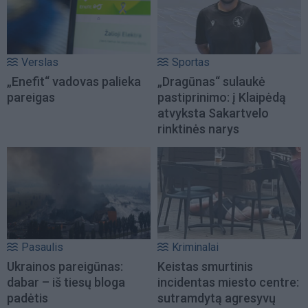
Verslas
Sportas
„Enefit“ vadovas palieka
„Dragūnas“ sulaukė
pareigas
pastiprinimo: į Klaipėdą
atvyksta Sakartvelo
rinktinės narys
Pasaulis
Kriminalai
Ukrainos pareigūnas:
Keistas smurtinis
dabar – iš tiesų bloga
incidentas miesto centre:
padėtis
sutramdytą agresyvų