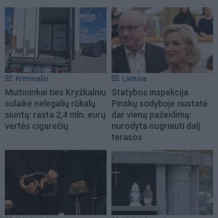
Kriminalai
Lietuva
Muitininkai ties Kryžkalniu
Statybos inspekcija
sulaikė nelegalių rūkalų
Pinskų sodyboje nustatė
siuntą: rasta 2,4 mln. eurų
dar vieną pažeidimą:
vertės cigarečių
nurodyta nugriauti dalį
terasos