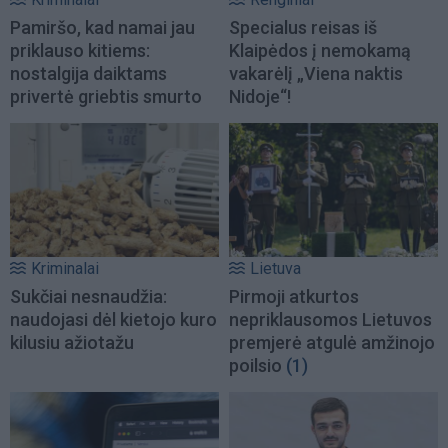
Pamiršo, kad namai jau
Specialus reisas iš
priklauso kitiems:
Klaipėdos į nemokamą
nostalgija daiktams
vakarėlį „Viena naktis
privertė griebtis smurto
Nidoje“!
Kriminalai
Lietuva
Sukčiai nesnaudžia:
Pirmoji atkurtos
naudojasi dėl kietojo kuro
nepriklausomos Lietuvos
kilusiu ažiotažu
premjerė atgulė amžinojo
poilsio
(1)