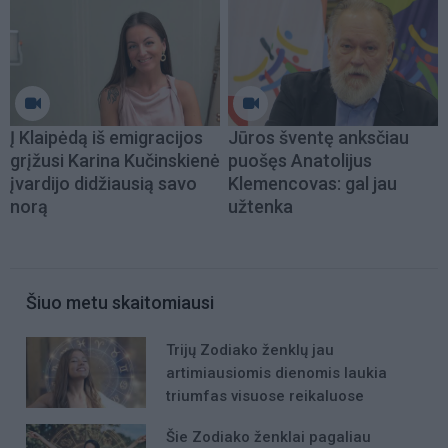
Į Klaipėdą iš emigracijos
Jūros šventę anksčiau
grįžusi Karina Kučinskienė
puošęs Anatolijus
įvardijo didžiausią savo
Klemencovas: gal jau
norą
užtenka
Šiuo metu skaitomiausi
Trijų Zodiako ženklų jau
artimiausiomis dienomis laukia
triumfas visuose reikaluose
Šie Zodiako ženklai pagaliau