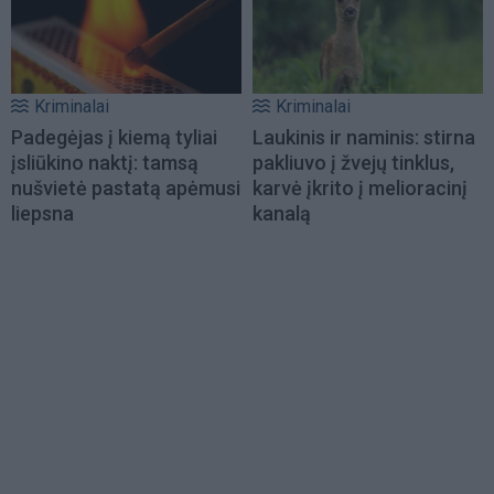
Kriminalai
Kriminalai
Padegėjas į kiemą tyliai
Laukinis ir naminis: stirna
įsliūkino naktį: tamsą
pakliuvo į žvejų tinklus,
nušvietė pastatą apėmusi
karvė įkrito į melioracinį
liepsna
kanalą