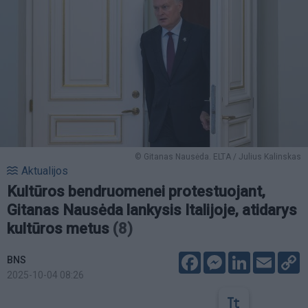
© Gitanas Nausėda. ELTA / Julius Kalinskas
Aktualijos
Kultūros bendruomenei protestuojant,
Gitanas Nausėda lankysis Italijoje, atidarys
kultūros metus
(8)
Facebook
Messenger
LinkedIn
Email
C
BNS
L
2025-10-04 08:26