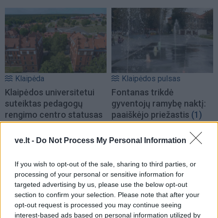
Klaipėda
Klaipėdos pulsas
Klaipėdos universitetui
Fontanas trikdė
suteiktas pedagogų
gyventojų ramybę naktį:
rengimo centro statusas
paaiškėjo priežastis
(1)
ve.lt -
Do Not Process My Personal Information
If you wish to opt-out of the sale, sharing to third parties, or
processing of your personal or sensitive information for
targeted advertising by us, please use the below opt-out
section to confirm your selection. Please note that after your
Aktualijos
Lietuva
opt-out request is processed you may continue seeing
Ant tako - dviratininkų ir
Ketvirtadienį bus
interest-based ads based on personal information utilized by