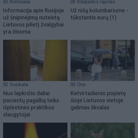
Kriminalai
Klaipėdos rajonas
Informacija apie Rusijoje
Už nišą kolumbariume -
už šnipinėjimą nuteistą
tūkstantis eurų
(1)
Lietuvos pilietį žvalgybai
yra žinoma
Sveikata
Orai
Nuo lapkričio daliai
Ketvirtadienio popietę
pacientų pagalbą teiks
šioje Lietuvos vietoje
išplėstinės praktikos
galimas škvalas
slaugytojai