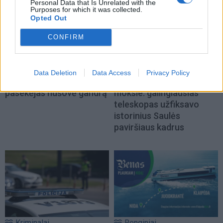
Personal Data that Is Unrelated with the
Purposes for which it was collected.
Opted Out
CONFIRM
Kriminalai
Technologijos
Data Deletion
Data Access
Privacy Policy
Muitininko Dulaičio
Proveržis kosmoso
pasekėjas nušovė gandrą
moksle: galingiausias
teleskopas užfiksavo
istorinius Saulės
paviršiaus kadrus
Kriminalai
Renginiai