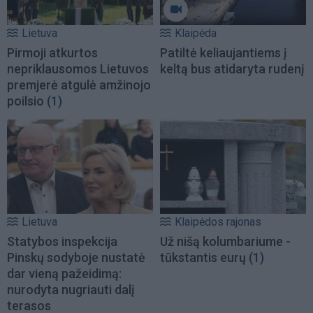
Lietuva
Klaipėda
Pirmoji atkurtos
Patiltė keliaujantiems į
nepriklausomos Lietuvos
keltą bus atidaryta rudenį
premjerė atgulė amžinojo
poilsio
(1)
Lietuva
Klaipėdos rajonas
Statybos inspekcija
Už nišą kolumbariume -
Pinskų sodyboje nustatė
tūkstantis eurų
(1)
dar vieną pažeidimą:
nurodyta nugriauti dalį
terasos