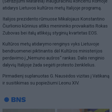
(Serdžijumi Matarela) inauguraciniu koncertu Romoje
atidarys Lietuvos kultūros metų Italijoje programą.
Italijos prezidento rūmuose Mikalojaus Konstantino
Čiurlionio kūrinius atliks menininko provaikaitis Rokas
Zubovas bei italų atlikėjų styginių kvartetas EOS.
Kultūros metų atidarymo renginys vyks Lietuvoje
bendruomenei piktinantis dėl Kultūros ministerijos
perdavimo į „Nemuno aušros“ rankas. Dalis renginio
dalyvių Italijoje žada segėti protesto ženklelius.
Pirmadienį suplanuotas G. Nausėdos vizitas į Vatikaną
ir susitikimas su popiežiumi Leonu XIV.