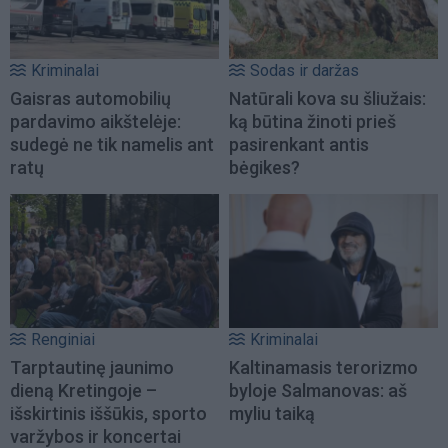
Kriminalai
Sodas ir daržas
Gaisras automobilių
Natūrali kova su šliužais:
pardavimo aikštelėje:
ką būtina žinoti prieš
sudegė ne tik namelis ant
pasirenkant antis
ratų
bėgikes?
Renginiai
Kriminalai
Tarptautinę jaunimo
Kaltinamasis terorizmo
dieną Kretingoje –
byloje Salmanovas: aš
išskirtinis iššūkis, sporto
myliu taiką
varžybos ir koncertai