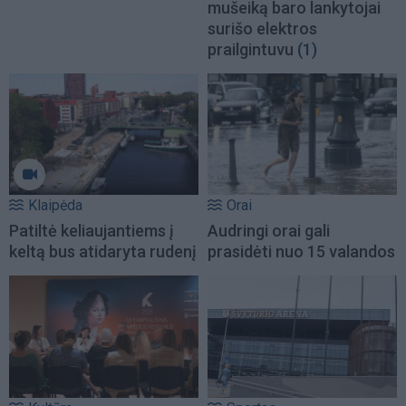
mušeiką baro lankytojai
surišo elektros
prailgintuvu
(1)
Klaipėda
Orai
Patiltė keliaujantiems į
Audringi orai gali
keltą bus atidaryta rudenį
prasidėti nuo 15 valandos