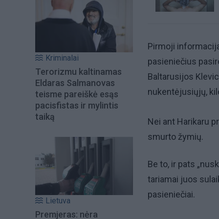
Pirmoji informacij
Kriminalai
pasieniečius pasir
Terorizmu kaltinamas
Baltarusijos Klevi
Eldaras Salmanovas
nukentėjusiųjų, ki
teisme pareiškė esąs
pacisfistas ir mylintis
taiką
Nei ant Harikaru pr
smurto žymių.
Be to, ir pats „nus
tariamai juos sula
pasieniečiai.
Lietuva
Premjeras: nėra