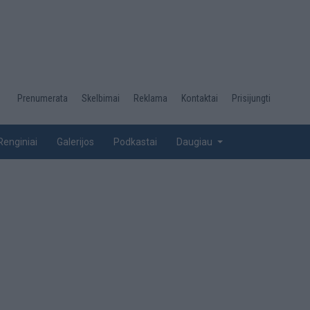
Desktop
Prenumerata
Skelbimai
Reklama
Kontaktai
Prisijungti
menu
top
Renginiai
Galerijos
Podkastai
Daugiau