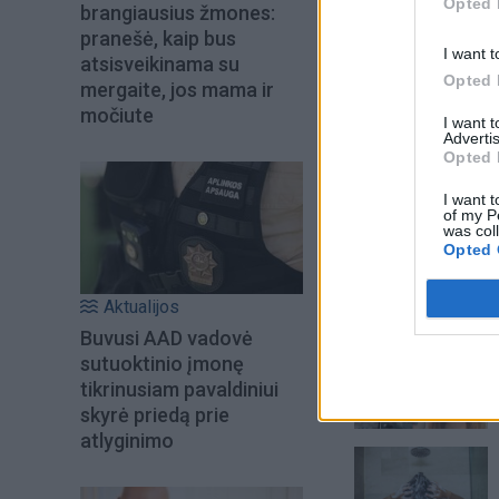
Opted 
brangiausius žmones:
pranešė, kaip bus
I want t
atsisveikinama su
Opted 
mergaite, jos mama ir
močiute
I want 
Advertis
Opted 
I want t
of my P
was col
Opted 
Aktualijos
Šiuo metu skait
Buvusi AAD vadovė
sutuoktinio įmonę
tikrinusiam pavaldiniui
skyrė priedą prie
atlyginimo