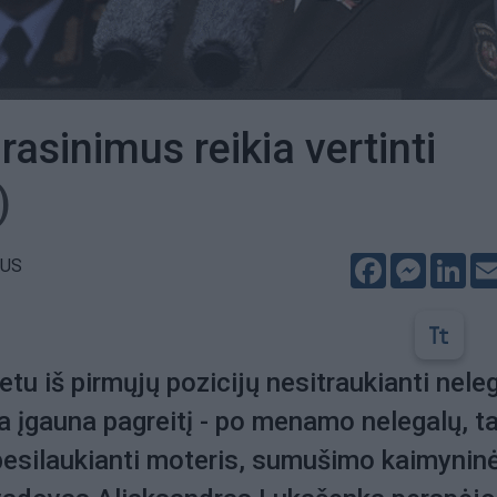
rasinimus reikia vertinti
)
Facebook
Messeng
Lin
IUS
tu iš pirmųjų pozicijų nesitraukianti neleg
 įgauna pagreitį - po menamo nelegalų, t
 besilaukianti moteris, sumušimo kaimynin