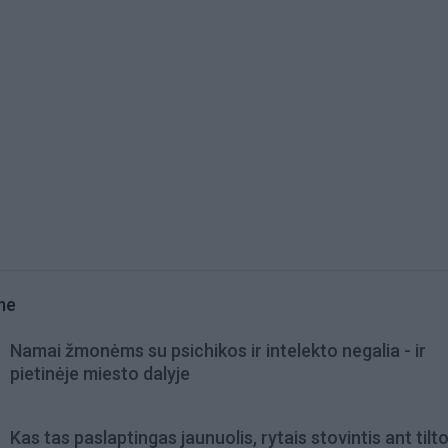
me
Namai žmonėms su psichikos ir intelekto negalia - ir
pietinėje miesto dalyje
Kas tas paslaptingas jaunuolis, rytais stovintis ant tilt