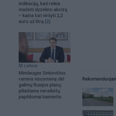
indikacijų, kad reikia
mažinti dyzelino akcizą
– kaina turi viršyti 2,2
euro už litrą
(2)
Lietuva
Mindaugas Sinkevičius
ramina visuomenę dėl
Rekomenduoja
galimų Rusijos planų:
piliečiams nereikėtų
papildomai baimintis