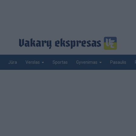
Jūra
Sportas
Pasaulis
Verslas
Gyvenimas