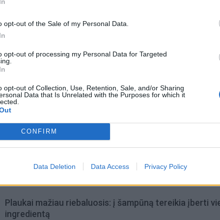
In
o opt-out of the Sale of my Personal Data.
In
to opt-out of processing my Personal Data for Targeted
ing.
In
o opt-out of Collection, Use, Retention, Sale, and/or Sharing
ersonal Data that Is Unrelated with the Purposes for which it
lected.
Out
CONFIRM
omiausi
Aiškiaregės pranašystė: numatė katastrofišką karo
Data Deletion
Data Access
Privacy Policy
pabaigą Ukrainoje
Plaukai mažiau riebaluosis: į šampūną tereikia įberti v
ingredientą