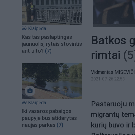
Klaipėda
Batkos g
Kas tas paslaptingas
jaunuolis, rytais stovintis
ant tilto?
(7)
rimtai
(5
Vidmantas MISEVIČ
2021-07-26 22:53
Klaipėda
Pastaruoju me
Iki vasaros pabaigos
migrantų tema
paupyje bus atidarytas
kurių buvo ir
naujas parkas
(7)