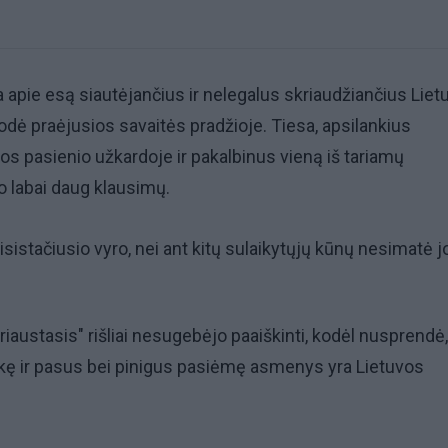
a apie esą siautėjančius ir nelegalus skriaudžiančius Liet
odė praėjusios savaitės pradžioje. Tiesa, apsilankius
cos pasienio užkardoje ir pakalbinus vieną iš tariamų
lo labai daug klausimų.
isistačiusio vyro, nei ant kitų sulaikytųjų kūnų nesimatė j
kriaustasis" rišliai nesugebėjo paaiškinti, kodėl nusprendė
ikę ir pasus bei pinigus pasiėmę asmenys yra Lietuvos