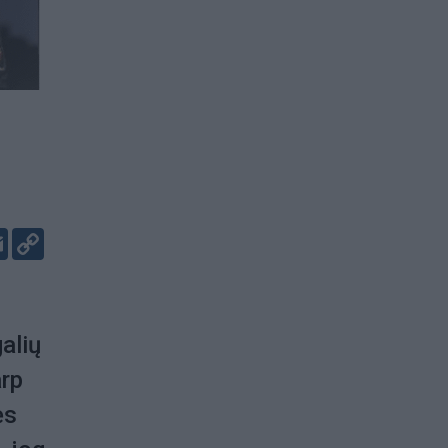
er
kedIn
Email
Copy
Link
alių
arp
ės