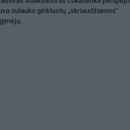
vadovas Aliaksandras Lukašenka perspėjo
uva sulauks ginkluotų „skriaudžiamos"
gynėjų.