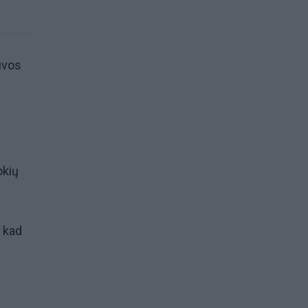
uvos
okių
, kad