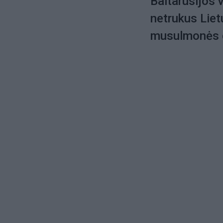
Baltarusijos 
netrukus Liet
musulmonės 