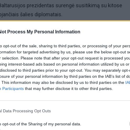
Baltarusijos prezidentas surengė susitikimą su kitose
jančiais šalies diplomatais.
skusijų tema buvo apie naujų rinkų paieškas, nebuvo pamir
Not Process My Personal Information
s nelegalai.
to opt-out of the sale, sharing to third parties, or processing of your per
formation for targeted advertising by us, please use the below opt-out s
jų, A. Lukašenka esą nelegalus kaip skydą panaudojusi
r selection. Please note that after your opt-out request is processed y
eing interest-based ads based on personal information utilized by us or
altarusijos teritoriją pargynusius Lietuvos pasieniečius pa
disclosed to third parties prior to your opt-out. You may separately opt-
losure of your personal information by third parties on the IAB’s list of
. This information may also be disclosed by us to third parties on the
IA
Participants
that may further disclose it to other third parties.
kė, kad „kiekvienas veiksmas sulaukia atoveiksmio" ir patik
rako ir Afganistano keršyti lietuviams už esą jų daromus
 nelegalus veržiasi būriai radikalių ir ginkluotų musulmon
l Data Processing Opt Outs
o opt-out of the Sharing of my personal data.