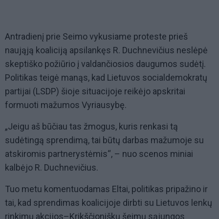
Antradienį prie Seimo vykusiame proteste prieš
naująją koaliciją apsilankęs R. Duchnevičius neslėpė
skeptiško požiūrio į valdančiosios daugumos sudėtį.
Politikas teigė manąs, kad Lietuvos socialdemokratų
partijai (LSDP) šioje situacijoje reikėjo apskritai
formuoti mažumos Vyriausybę.
„Jeigu aš būčiau tas žmogus, kuris renkasi tą
sudėtingą sprendimą, tai būtų darbas mažumoje su
atskiromis partnerystėmis“, – nuo scenos miniai
kalbėjo R. Duchnevičius.
Tuo metu komentuodamas Eltai, politikas pripažino ir
tai, kad sprendimas koalicijoje dirbti su Lietuvos lenkų
rinkimų akcijos–Krikščioniškų šeimų sąjungos