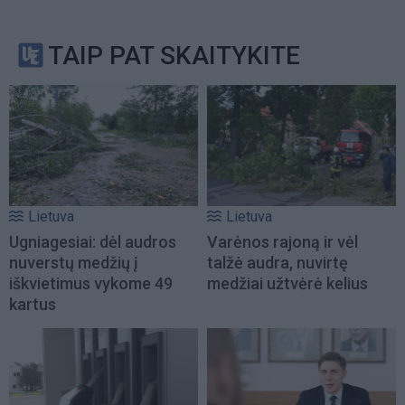
TAIP PAT SKAITYKITE
Lietuva
Lietuva
Ugniagesiai: dėl audros
Varėnos rajoną ir vėl
nuverstų medžių į
talžė audra, nuvirtę
iškvietimus vykome 49
medžiai užtvėrė kelius
kartus