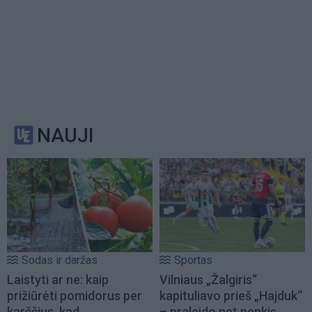
NAUJI
Sodas ir daržas
Sportas
Laistyti ar ne: kaip
Vilniaus „Žalgiris“
prižiūrėti pomidorus per
kapituliavo prieš „Hajduk“
karščius, kad
– praleido net penkis