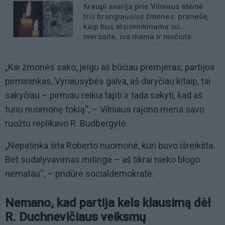
Kraupi avarija prie Vilniaus atėmė
tris brangiausius žmones: pranešė,
kaip bus atsisveikinama su
mergaite, jos mama ir močiute
„Kai žmonės sako, jeigu aš būčiau premjeras, partijos
pirmininkas, Vyriausybės galva, aš daryčiau kitaip, tai
sakyčiau – pirmiau reikia tapti ir tada sakyti, kad aš
turiu nuomonę tokią“, – Vilniaus rajono merui savo
ruožtu replikavo R. Budbergytė.
„Nepatinka šita Roberto nuomonė, kuri buvo išreikšta.
Bet sudalyvavimas mitinge – aš tikrai nieko blogo
nematau“, – pridūrė socialdemokratė.
Nemano, kad partija kels klausimą dėl
R. Duchnevičiaus veiksmų