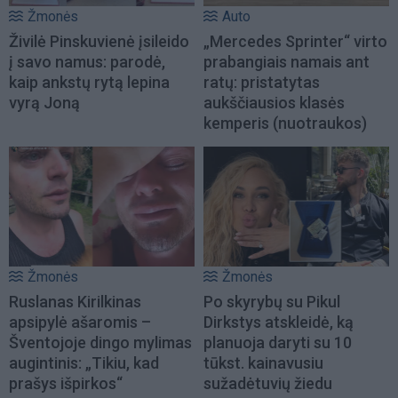
Žmonės
Auto
Živilė Pinskuvienė įsileido
„Mercedes Sprinter“ virto
į savo namus: parodė,
prabangiais namais ant
kaip ankstų rytą lepina
ratų: pristatytas
vyrą Joną
aukščiausios klasės
kemperis (nuotraukos)
Žmonės
Žmonės
Ruslanas Kirilkinas
Po skyrybų su Pikul
apsipylė ašaromis –
Dirkstys atskleidė, ką
Šventojoje dingo mylimas
planuoja daryti su 10
augintinis: „Tikiu, kad
tūkst. kainavusiu
prašys išpirkos“
sužadėtuvių žiedu