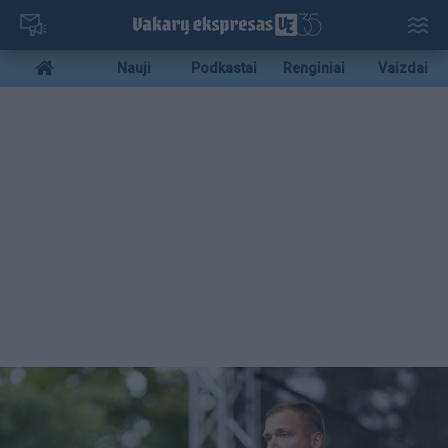
Pereiti
į
pagrindinį
Mobile
Nauji
Podkastai
Renginiai
Vaizdai
turinį
menu
bottom