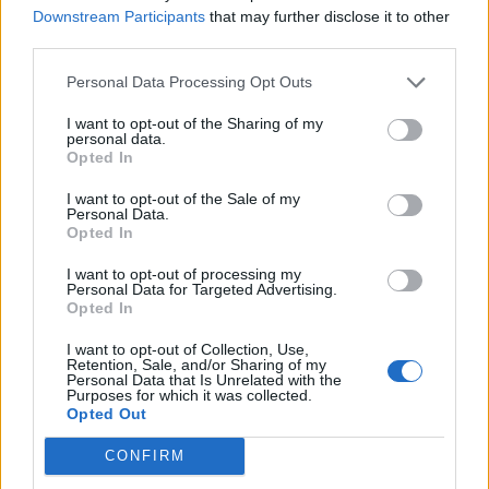
robertas duchnevičius
rasa budbergytė
Downstream Participants
that may further disclose it to other
third parties.
Personal Data Processing Opt Outs
Komentarai
I want to opt-out of the Sharing of my
personal data.
Opted In
Rašyti komentarą
I want to opt-out of the Sale of my
Personal Data.
Opted In
Jūsų vardas
I want to opt-out of processing my
Personal Data for Targeted Advertising.
Opted In
Komentaras
I want to opt-out of Collection, Use,
Retention, Sale, and/or Sharing of my
Personal Data that Is Unrelated with the
Purposes for which it was collected.
Opted Out
CONFIRM