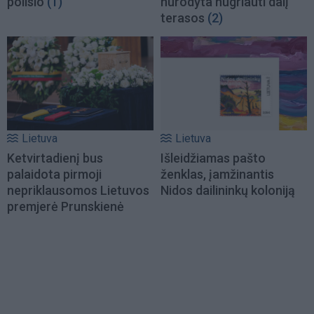
poilsio
(1)
nurodyta nugriauti dalį
terasos
(2)
Lietuva
Lietuva
Ketvirtadienį bus
Išleidžiamas pašto
palaidota pirmoji
ženklas, įamžinantis
nepriklausomos Lietuvos
Nidos dailininkų koloniją
premjerė Prunskienė