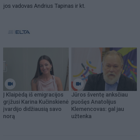
jos vadovas Andrius Tapinas ir kt.
Į Klaipėdą iš emigracijos
Jūros šventę anksčiau
grįžusi Karina Kučinskienė
puošęs Anatolijus
įvardijo didžiausią savo
Klemencovas: gal jau
norą
užtenka