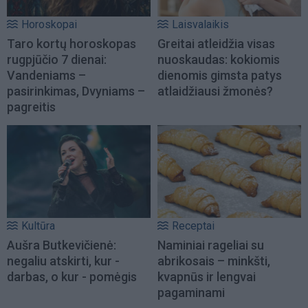
Horoskopai
Laisvalaikis
Taro kortų horoskopas
Greitai atleidžia visas
rugpjūčio 7 dienai:
nuoskaudas: kokiomis
Vandeniams –
dienomis gimsta patys
pasirinkimas, Dvyniams –
atlaidžiausi žmonės?
pagreitis
Kultūra
Receptai
Aušra Butkevičienė:
Naminiai rageliai su
negaliu atskirti, kur -
abrikosais – minkšti,
darbas, o kur - pomėgis
kvapnūs ir lengvai
pagaminami