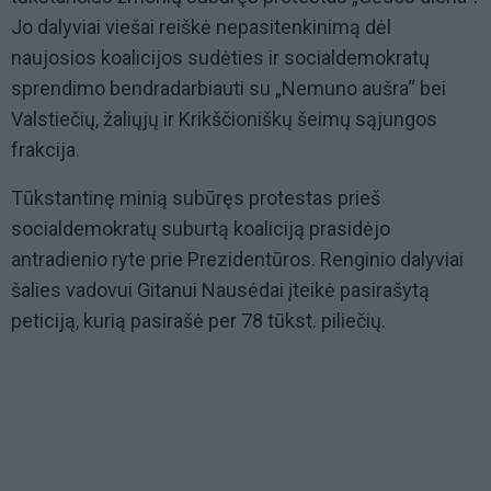
Jo dalyviai viešai reiškė nepasitenkinimą dėl
naujosios koalicijos sudėties ir socialdemokratų
sprendimo bendradarbiauti su „Nemuno aušra“ bei
Valstiečių, žaliųjų ir Krikščioniškų šeimų sąjungos
frakcija.
Tūkstantinę minią subūręs protestas prieš
socialdemokratų suburtą koaliciją prasidėjo
antradienio ryte prie Prezidentūros. Renginio dalyviai
šalies vadovui Gitanui Nausėdai įteikė pasirašytą
peticiją, kurią pasirašė per 78 tūkst. piliečių.