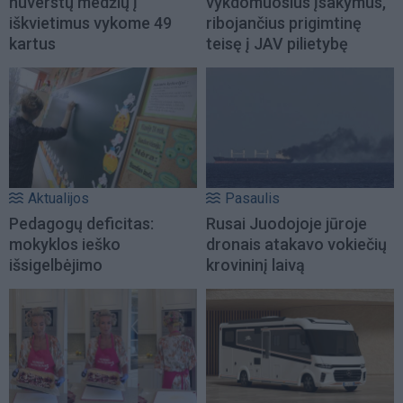
nuverstų medžių į
vykdomuosius įsakymus,
iškvietimus vykome 49
ribojančius prigimtinę
kartus
teisę į JAV pilietybę
Aktualijos
Pasaulis
Pedagogų deficitas:
Rusai Juodojoje jūroje
mokyklos ieško
dronais atakavo vokiečių
išsigelbėjimo
krovininį laivą