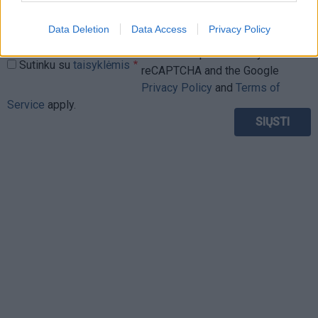
Data Deletion
Data Access
Privacy Policy
This site is protected by
Sutinku su
taisyklėmis
reCAPTCHA and the Google
Privacy Policy
and
Terms of
Service
apply.