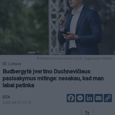
© Robertas Duchnevičius. ELTA / Žygimantas Gedvila
Lietuva
Budbergytė įvertino Duchnevičiaus
pasisakymus mitinge: nesakau, kad man
labai patinka
Facebook
Messenger
LinkedIn
Email
C
ELTA
L
2025-08-27 19:10