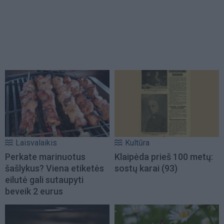
Laisvalaikis
Kultūra
Perkate marinuotus
Klaipėda prieš 100 metų:
šašlykus? Viena etiketės
sostų karai (93)
eilutė gali sutaupyti
beveik 2 eurus