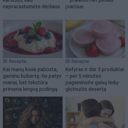
neprarastumėte derliaus
įvarčius
Receptai
Receptai
Kai manų košė pabosta,
Kefyras ir dar 3 produktai
gaminu bubertą: tie patys
– per 5 minutes
manai, bet tekstūra
pagaminsite gaivų ledų-
primena lengvą pudingą
glotnučio desertą