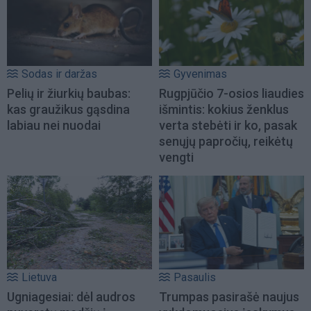
Sodas ir daržas
Gyvenimas
Pelių ir žiurkių baubas:
Rugpjūčio 7-osios liaudies
kas graužikus gąsdina
išmintis: kokius ženklus
labiau nei nuodai
verta stebėti ir ko, pasak
senųjų papročių, reikėtų
vengti
Lietuva
Pasaulis
Ugniagesiai: dėl audros
Trumpas pasirašė naujus