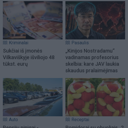
Kriminalai
Pasaulis
Sukčiai iš įmonės
„Kinijos Nostradamu“
Vilkaviškyje išviliojo 48
vadinamas profesorius
tūkst. eurų
skelbia: kare JAV laukia
skaudus pralaimėjimas
Auto
Receptai
Pensijų pinigai -
Pomidorai su obuoliais „2