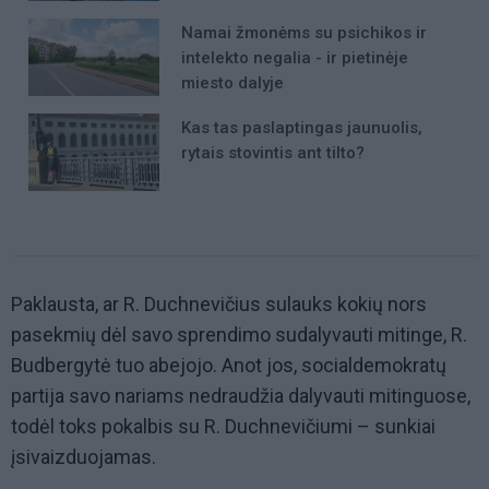
Namai žmonėms su psichikos ir
intelekto negalia - ir pietinėje
miesto dalyje
Kas tas paslaptingas jaunuolis,
rytais stovintis ant tilto?
Paklausta, ar R. Duchnevičius sulauks kokių nors
pasekmių dėl savo sprendimo sudalyvauti mitinge, R.
Budbergytė tuo abejojo. Anot jos, socialdemokratų
partija savo nariams nedraudžia dalyvauti mitinguose,
todėl toks pokalbis su R. Duchnevičiumi – sunkiai
įsivaizduojamas.