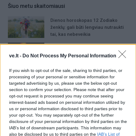
Šiuo metu skaitomiausi
Dienos horoskopas 12 Zodiako
ženklų: gali būti lengviau nutraukti
tai, kas nebeveikia
Padegėjas į kiemą tyliai įsliūkino
naktį: tamsą nušvietė pastatą
ve.lt -
Do Not Process My Personal Information
apėmusi liepsna
If you wish to opt-out of the sale, sharing to third parties, or
Plaukai mažiau riebaluosis: į
processing of your personal or sensitive information for
šampūną tereikia įberti vieną
targeted advertising by us, please use the below opt-out
ingredientą
section to confirm your selection. Please note that after your
opt-out request is processed you may continue seeing
interest-based ads based on personal information utilized by
us or personal information disclosed to third parties prior to
your opt-out. You may separately opt-out of the further
disclosure of your personal information by third parties on the
IAB’s list of downstream participants. This information may
Raktažodžiai
also be disclosed by us to third parties on the
IAB’s List of