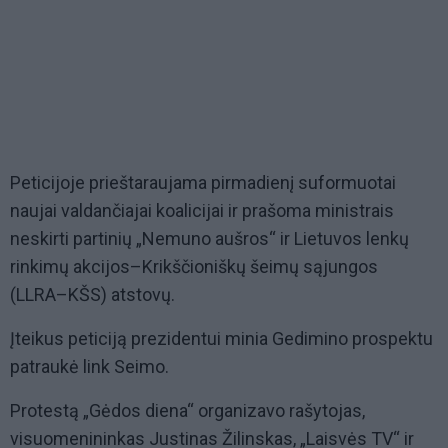
Peticijoje prieštaraujama pirmadienį suformuotai
naujai valdančiajai koalicijai ir prašoma ministrais
neskirti partinių „Nemuno aušros“ ir Lietuvos lenkų
rinkimų akcijos–Krikščioniškų šeimų sąjungos
(LLRA–KŠS) atstovų.
Įteikus peticiją prezidentui minia Gedimino prospektu
patraukė link Seimo.
Protestą „Gėdos diena“ organizavo rašytojas,
visuomenininkas Justinas Žilinskas, „Laisvės TV“ ir