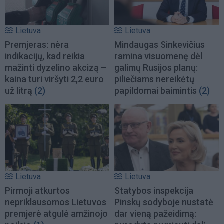
Lietuva
Lietuva
Premjeras: nėra
Mindaugas Sinkevičius
indikacijų, kad reikia
ramina visuomenę dėl
mažinti dyzelino akcizą –
galimų Rusijos planų:
kaina turi viršyti 2,2 euro
piliečiams nereikėtų
už litrą
(2)
papildomai baimintis
(2)
Lietuva
Lietuva
Pirmoji atkurtos
Statybos inspekcija
nepriklausomos Lietuvos
Pinskų sodyboje nustatė
premjerė atgulė amžinojo
dar vieną pažeidimą: