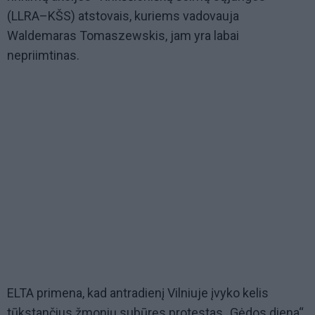
(LLRA–KŠS) atstovais, kuriems vadovauja
Waldemaras Tomaszewskis, jam yra labai
nepriimtinas.
ELTA primena, kad antradienį Vilniuje įvyko kelis
tūkstančius žmonių subūręs protestas „Gėdos diena“.