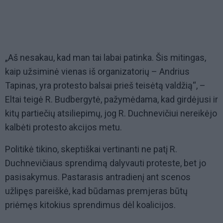
„Aš nesakau, kad man tai labai patinka. Šis mitingas,
kaip užsiminė vienas iš organizatorių – Andrius
Tapinas, yra protesto balsai prieš teisėtą valdžią“, –
Eltai teigė R. Budbergytė, pažymėdama, kad girdėjusi ir
kitų partiečių atsiliepimų, jog R. Duchnevičiui nereikėjo
kalbėti protesto akcijos metu.
Politikė tikino, skeptiškai vertinanti ne patį R.
Duchnevičiaus sprendimą dalyvauti proteste, bet jo
pasisakymus. Pastarasis antradienį ant scenos
užlipęs pareiškė, kad būdamas premjeras būtų
priėmęs kitokius sprendimus dėl koalicijos.