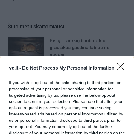
Šiuo metu skaitomiausi
Pelių ir žiurkių baubas: kas
graužikus gąsdina labiau nei
nuodai
Kam reikalingas trečiasis skalbimo
ve.lt -
Do Not Process My Personal Information
mašinos skyrelis: daugelis jį
sumaišo
If you wish to opt-out of the sale, sharing to third parties, or
processing of your personal or sensitive information for
Rekordiškai nusekęs Dunojus
targeted advertising by us, please use the below opt-out
atidengė II pasaulinio karo laikų
section to confirm your selection. Please note that after your
radinius
opt-out request is processed you may continue seeing
interest-based ads based on personal information utilized by
us or personal information disclosed to third parties prior to
your opt-out. You may separately opt-out of the further
disclosure of your personal information by third parties on the