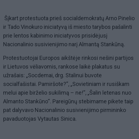
Šįkart protestuota prieš socialdemokratų Arno Pinelio
ir Tado Vinokuro iniciatyvą iš miesto tarybos pašalinti
prie lentos kabinimo iniciatyvos prisidėjusį
Nacionalinio susivienijimo narį Almantą Stankūną.
Protestuotojai Europos aikštėje rinkosi nešini partijos
ir Lietuvos vėliavomis, rankose laikė plakatus su
užrašais: „Socdemai, drg. Stalinui buvote
socialfašistai. Pamiršote?“, „Sovietiniam ir rusiškam
melui apie birželio sukilimą – ne!“, „Šalin letenas nuo
Almanto Stankūno“. Pareigūnų stebimame pikete taip
pat dalyvavo Nacionalinio susivienijimo pirmininko
pavaduotojas Vytautas Sinica.