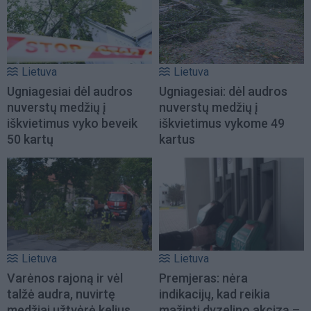
Lietuva
Lietuva
Ugniagesiai dėl audros
Ugniagesiai: dėl audros
nuverstų medžių į
nuverstų medžių į
iškvietimus vyko beveik
iškvietimus vykome 49
50 kartų
kartus
Lietuva
Lietuva
Varėnos rajoną ir vėl
Premjeras: nėra
talžė audra, nuvirtę
indikacijų, kad reikia
medžiai užtvėrė kelius
mažinti dyzelino akcizą –