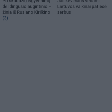
Po skaudžių išgyvenimų
Jasikevičiaus vedami
dėl dingusio augintinio –
Lietuvos vaikinai patiesė
žinia iš Ruslano Kirilkino
serbus
(3)
Load
More