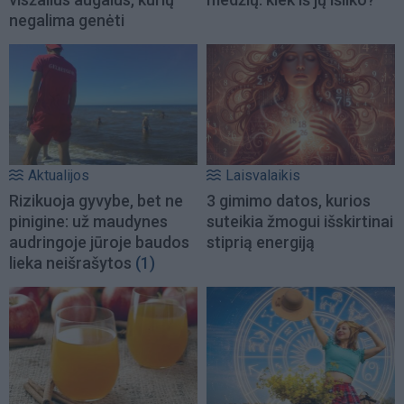
negalima genėti
Aktualijos
Laisvalaikis
Rizikuoja gyvybe, bet ne
3 gimimo datos, kurios
pinigine: už maudynes
suteikia žmogui išskirtinai
audringoje jūroje baudos
stiprią energiją
lieka neišrašytos
(1)