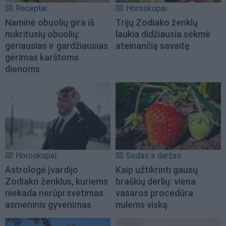
Receptai
Horoskopai
Naminė obuolių gira iš
Trijų Zodiako ženklų
nukritusių obuolių:
laukia didžiausia sėkmė
geriausias ir gardžiausias
ateinančią savaitę
gėrimas karštoms
dienoms
Horoskopai
Sodas ir daržas
Astrologė įvardijo
Kaip užtikrinti gausų
Zodiako ženklus, kuriems
braškių derlių: viena
niekada nerūpi svetimas
vasaros procedūra
asmeninis gyvenimas
nulems viską