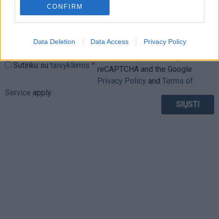
CONFIRM
Data Deletion
Data Access
Privacy Policy
This site is protected by
Sutinku su
taisyklėmis
reCAPTCHA and the Google
Privacy Policy
and
Terms of
Service
apply.