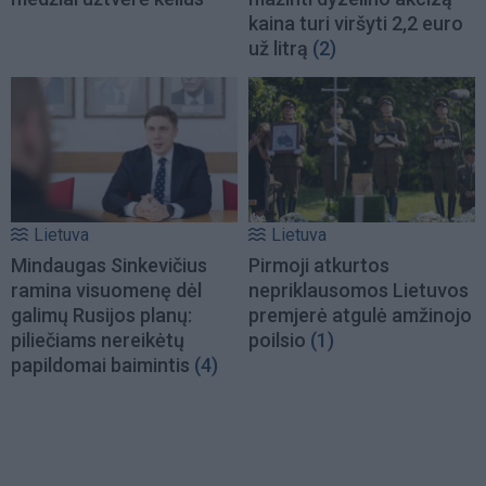
kaina turi viršyti 2,2 euro
už litrą
(2)
Lietuva
Lietuva
Mindaugas Sinkevičius
Pirmoji atkurtos
ramina visuomenę dėl
nepriklausomos Lietuvos
galimų Rusijos planų:
premjerė atgulė amžinojo
piliečiams nereikėtų
poilsio
(1)
papildomai baimintis
(4)