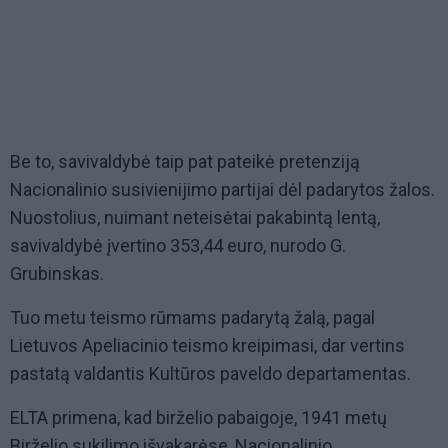
Be to, savivaldybė taip pat pateikė pretenziją
Nacionalinio susivienijimo partijai dėl padarytos žalos.
Nuostolius, nuimant neteisėtai pakabintą lentą,
savivaldybė įvertino 353,44 euro, nurodo G.
Grubinskas.
Tuo metu teismo rūmams padarytą žalą, pagal
Lietuvos Apeliacinio teismo kreipimasi, dar vertins
pastatą valdantis Kultūros paveldo departamentas.
ELTA primena, kad birželio pabaigoje, 1941 metų
Birželio sukilimo išvakarėse, Nacionalinio