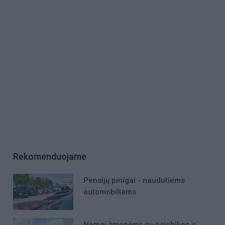
Rekomenduojame
Pensijų pinigai - naudotiems
automobiliams
Namai žmonėms su psichikos ir