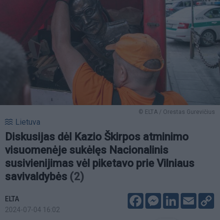
© ELTA / Orestas Gurevičius
Lietuva
Diskusijas dėl Kazio Škirpos atminimo
visuomenėje sukėlęs Nacionalinis
susivienijimas vėl piketavo prie Vilniaus
savivaldybės
(2)
Facebook
Messenger
LinkedIn
Email
C
ELTA
L
2024-07-04 16:02