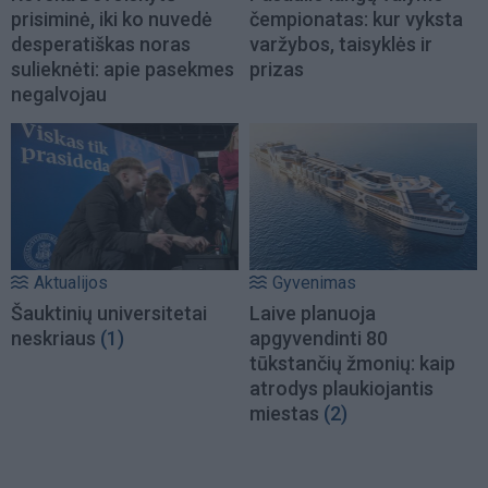
prisiminė, iki ko nuvedė
čempionatas: kur vyksta
desperatiškas noras
varžybos, taisyklės ir
sulieknėti: apie pasekmes
prizas
negalvojau
Aktualijos
Gyvenimas
Šauktinių universitetai
Laive planuoja
neskriaus
(1)
apgyvendinti 80
tūkstančių žmonių: kaip
atrodys plaukiojantis
miestas
(2)