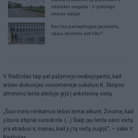
intelekto negalia - ir pietinėje
miesto dalyje
Kas tas paslaptingas jaunuolis,
rytais stovintis ant tilto?
V. Radžvilas taip pat pažymėjo neabejojantis, kad
aršias diskusijas visuomenėje sukėlusi K. Škirpos
atminimo lenta ateityje grįš į ankstesnę vietą.
„Šiuo metu renkamos lėšos lentai atkurti. Žinome, kad
ji buvo stipriai suniokota. (...) Šiaip jau lenta savo vietą
yra atradusi ir, manau, kad ji į tą vietą sugrįš“, – sakė V.
Radžvilas.