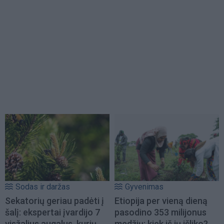
Sodas ir daržas
Gyvenimas
Sekatorių geriau padėti į
Etiopija per vieną dieną
šalį: ekspertai įvardijo 7
pasodino 353 milijonus
visžalius augalus, kurių
medžių: kiek iš jų išliko?