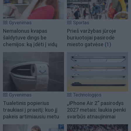
Gyvenimas
Sportas
Nemalonus kvapas
Prieš varžybas jūroje
šaldytuve dings be
buriuotojai pasirodė
chemijos: ką įdėti į vidų
miesto gatvėse
(1)
Gyvenimas
Technologijos
Tualetinis popierius
„iPhone Air 2“ pasirodys
traukiasi į praeitį: kuo jį
2027 metais: laukia penki
pakeis artimiausiu metu
svarbūs atnaujinimai