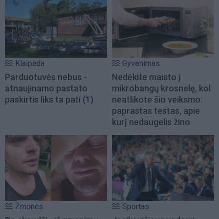
Klaipėda
Gyvenimas
Parduotuvės nebus -
Nedėkite maisto į
atnaujinamo pastato
mikrobangų krosnelę, kol
paskirtis liks ta pati
(1)
neatlikote šio veiksmo:
paprastas testas, apie
kurį nedaugelis žino
Žmonės
Sportas