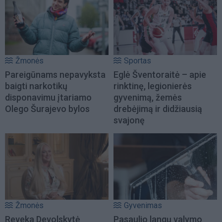
Žmonės
Sportas
Pareigūnams nepavyksta
Eglė Šventoraitė – apie
baigti narkotikų
rinktinę, legionierės
disponavimu įtariamo
gyvenimą, žemės
Olego Šurajevo bylos
drebėjimą ir didžiausią
svajonę
Žmonės
Gyvenimas
Reveka Devolskytė
Pasaulio langų valymo