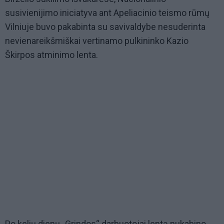
susivienijimo iniciatyva ant Apeliacinio teismo rūmų
Vilniuje buvo pakabinta su savivaldybe nesuderinta
nevienareikšmiškai vertinamo pulkininko Kazio
Škirpos atminimo lenta.
Po kelių dienų „Grindos“ darbuotojai lentą nukabino,