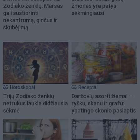
Zodiako ženklų: Marsas
žmonės yra patys
gali sustiprinti
sėkmingiausi
nekantrumą, ginčus ir
skubėjimą
Horoskopai
Receptai
Trijų Zodiako ženklų
Daržovių asorti žiemai —
netrukus laukia didžiausia
ryšku, skanu ir gražu:
sėkmė
ypatingo skonio paslaptis