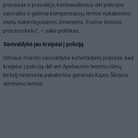
procesas ir prasidėjo, kontraieškinius dėl policijos
savivalės ir galimai kompensacijų lentos nukabinimo
metu nukentėjusiems žmonėms. Eisime teisinio
proceso keliu“, – sakė politikas.
S avivaldybė jau kreipėsi į policiją
Vilniaus miesto savivaldybė ketvirtadienį pranešė, kad
kreipėsi į policiją dėl ant Apeliacinio teismo rūmų
birželį neteisėtai pakabintos generolo Kazio Škirpos
atminimo lentos.