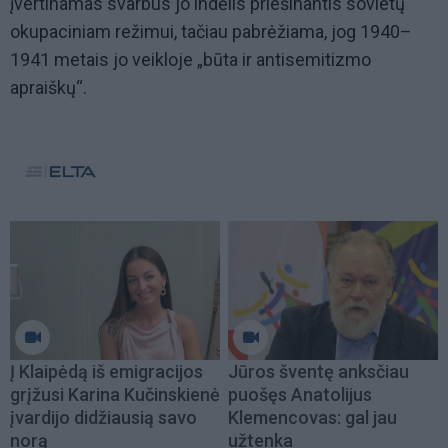
įvertinamas svarbus jo indėlis priešinantis sovietų
okupaciniam režimui, tačiau pabrėžiama, jog 1940–
1941 metais jo veikloje „būta ir antisemitizmo
apraiškų“.
Į Klaipėdą iš emigracijos
Jūros šventę anksčiau
grįžusi Karina Kučinskienė
puošęs Anatolijus
įvardijo didžiausią savo
Klemencovas: gal jau
norą
užtenka