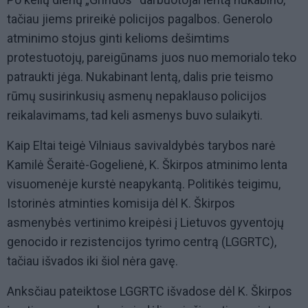
tačiau jiems prireikė policijos pagalbos. G enerolo
atminimo stojus ginti kelioms dešimtims
protestuotojų, pareigūnams juos nuo memorialo teko
patraukti jėga. Nukabinant lentą, dalis prie teismo
rūmų susirinkusių asmenų nepaklauso policijos
reikalavimams, tad keli asmenys buvo sulaikyti.
Kaip Eltai teigė Vilniaus savivaldybės tarybos narė
Kamilė Šeraitė-Gogelienė, K. Škirpos atminimo lenta
visuomenėje kurstė neapykantą. Politikės teigimu,
Istorinės atminties komisija dėl K. Škirpos
asmenybės vertinimo kreipėsi į Lietuvos gyventojų
genocido ir rezistencijos tyrimo centrą (LGGRTC),
tačiau išvados iki šiol nėra gavę.
Anksčiau pateiktose LGGRTC išvadose dėl K. Škirpos