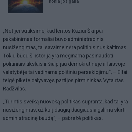
kokia jos galia
„Net jei sutiksime, kad lentos Kaziui Škirpai
pakabinimas formaliai buvo administracinis
nusižengimas, tai savaime nėra politinis nusikaltimas.
Tokiu būdu ši istorija yra mėginama pasinaudoti
politiniais tikslais ir šiaip jau demokratinėje ir laisvoje
valstybėje tai vadinama politiniu persekiojimu“, – Eltai
teigė pikete dalyvavęs partijos pirmininkas Vytautas
Radžvilas.
„Turintis sveiką nuovoką politikas supranta, kad tai yra
nusižengimas, už kurį daugių daugiausia galima skirti
administracinę baudą“, – pabrėžė politikas.