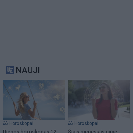
NAUJI
Horoskopai
Horoskopai
Dienos horoskopas 12
Šiais mėnesiais gimę