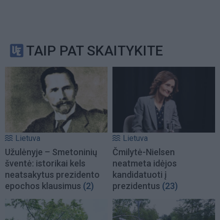
TAIP PAT SKAITYKITE
Lietuva
Lietuva
Užulėnyje – Smetoninių
Čmilytė-Nielsen
šventė: istorikai kels
neatmeta idėjos
neatsakytus prezidento
kandidatuoti į
epochos klausimus
(2)
prezidentus
(23)