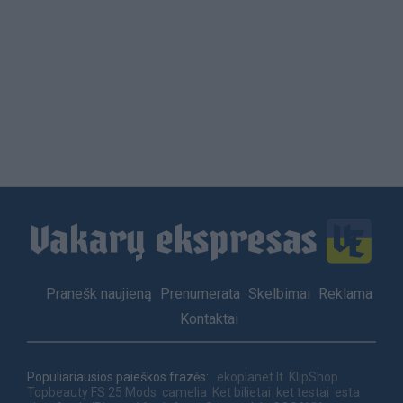
Load
More
Footer
Pranešk naujieną
Prenumerata
Skelbimai
Reklama
menu
Kontaktai
Populiariausios paieškos frazės:
ekoplanet.lt
KlipShop
Topbeauty
FS 25 Mods
camelia
Ket bilietai
ket testai
esta