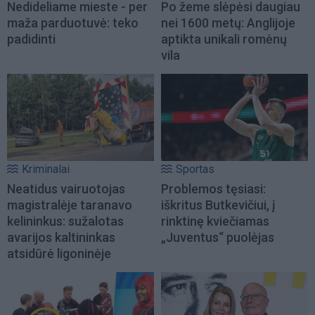
Nedideliame mieste - per
Po žeme slėpėsi daugiau
maža parduotuvė: teko
nei 1600 metų: Anglijoje
padidinti
aptikta unikali romėnų
vila
Kriminalai
Sportas
Neatidus vairuotojas
Problemos tęsiasi:
magistralėje taranavo
iškritus Butkevičiui, į
kelininkus: sužalotas
rinktinę kviečiamas
avarijos kaltininkas
„Juventus“ puolėjas
atsidūrė ligoninėje