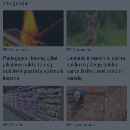
slaugytojai
Kriminalai
Kriminalai
Padegėjas į kiemą tyliai
Laukinis ir naminis: stirna
įsliūkino naktį: tamsą
pakliuvo į žvejų tinklus,
nušvietė pastatą apėmusi
karvė įkrito į melioracinį
liepsna
kanalą
Verslas
Gyvenimas