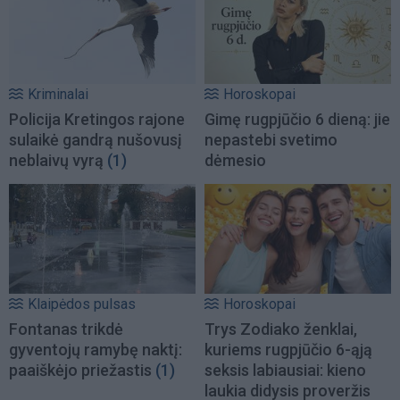
Kriminalai
Horoskopai
Policija Kretingos rajone
Gimę rugpjūčio 6 dieną: jie
sulaikė gandrą nušovusį
nepastebi svetimo
neblaivų vyrą
(1)
dėmesio
Klaipėdos pulsas
Horoskopai
Fontanas trikdė
Trys Zodiako ženklai,
gyventojų ramybę naktį:
kuriems rugpjūčio 6-ąją
paaiškėjo priežastis
(1)
seksis labiausiai: kieno
laukia didysis proveržis