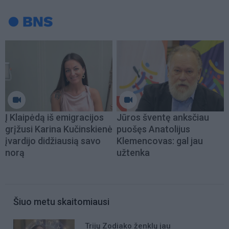
Į Klaipėdą iš emigracijos
Jūros šventę anksčiau
grįžusi Karina Kučinskienė
puošęs Anatolijus
įvardijo didžiausią savo
Klemencovas: gal jau
norą
užtenka
Šiuo metu skaitomiausi
Trijų Zodiako ženklų jau