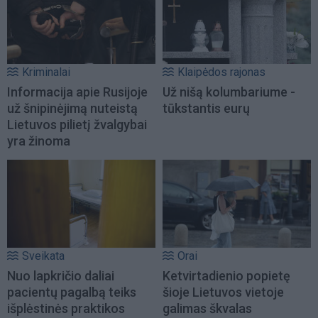
Kriminalai
Klaipėdos rajonas
Informacija apie Rusijoje
Už nišą kolumbariume -
už šnipinėjimą nuteistą
tūkstantis eurų
Lietuvos pilietį žvalgybai
yra žinoma
Sveikata
Orai
Nuo lapkričio daliai
Ketvirtadienio popietę
pacientų pagalbą teiks
šioje Lietuvos vietoje
išplėstinės praktikos
galimas škvalas