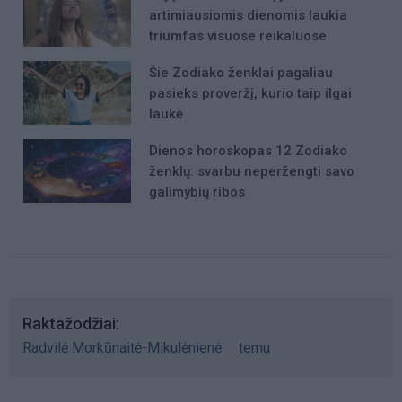
artimiausiomis dienomis laukia
triumfas visuose reikaluose
Šie Zodiako ženklai pagaliau
pasieks proveržį, kurio taip ilgai
laukė
Dienos horoskopas 12 Zodiako
ženklų: svarbu neperžengti savo
galimybių ribos
Raktažodžiai
Radvilė Morkūnaitė-Mikulėnienė
temu