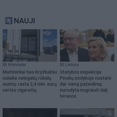
NAUJI
Kriminalai
Lietuva
Muitininkai ties Kryžkalniu
Statybos inspekcija
sulaikė nelegalių rūkalų
Pinskų sodyboje nustatė
siuntą: rasta 2,4 mln. eurų
dar vieną pažeidimą:
vertės cigarečių
nurodyta nugriauti dalį
terasos