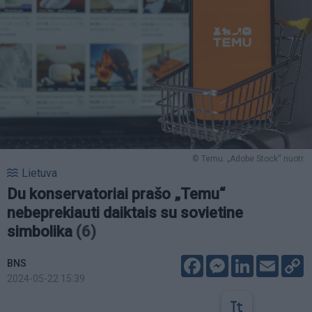
© Temu. „Adobe Stock“ nuotr.
Lietuva
Du konservatoriai prašo „Temu“
nebeprekiauti daiktais su sovietine
simbolika
(6)
Facebook
Messenger
LinkedIn
Email
C
BNS
L
2024-05-22 15:39