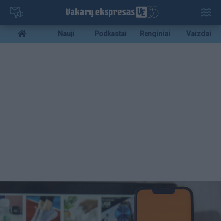
Pereiti
į
pagrindinį
Mobile
Nauji
Podkastai
Renginiai
Vaizdai
turinį
menu
bottom