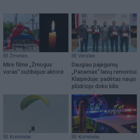
Žmonės
Verslas
Mirė filme „Žmogus
Daugiau pajėgumų
voras“ sužibėjusi aktorė
„Panamax“ laivų remontui
Klaipėdoje: padėtas naujo
plūdriojo doko kilis
Kriminalai
Kriminalai