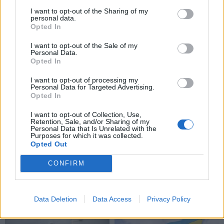
Išleidžiamas pašto
Žiniasklaida: „Norfos“
I want to opt-out of the Sharing of my
personal data.
ženklas, įamžinantis
savininkas Dundulis
Opted In
Nidos dailininkų koloniją
duoda 99,9 proc., kad
nedalyvaus prezidento
I want to opt-out of the Sale of my
Personal Data.
rinkimuose
Opted In
I want to opt-out of processing my
Personal Data for Targeted Advertising.
Opted In
I want to opt-out of Collection, Use,
Retention, Sale, and/or Sharing of my
Personal Data that Is Unrelated with the
Lietuva
Lietuva
Purposes for which it was collected.
Opted Out
Vaiko teisių apsaugos
Seimo pirmininkas:
specialistams vėl
Kazimira Prunskienė – ne
CONFIRM
nepavyko susitikti su
viršininkė, o lyderė,
Žlabių šeima
(1)
uždegusi dirbti Lietuvai
(2)
Data Deletion
Data Access
Privacy Policy