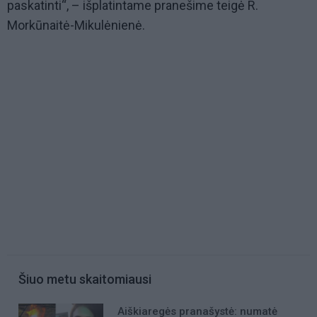
paskatinti“, – išplatintame pranešime teigė R.
Morkūnaitė-Mikulėnienė.
Šiuo metu skaitomiausi
Aiškiaregės pranašystė: numatė