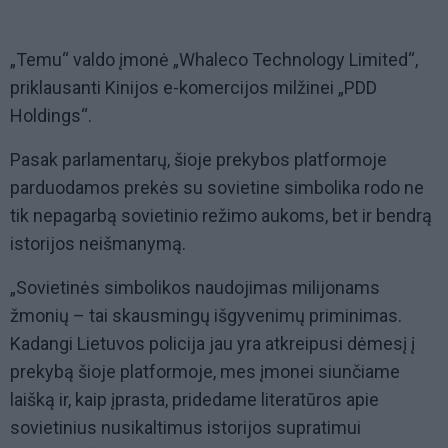
„Temu“ valdo įmonė „Whaleco Technology Limited“,
priklausanti Kinijos e-komercijos milžinei „PDD
Holdings“.
Pasak parlamentarų, šioje prekybos platformoje
parduodamos prekės su sovietine simbolika rodo ne
tik nepagarbą sovietinio režimo aukoms, bet ir bendrą
istorijos neišmanymą.
„Sovietinės simbolikos naudojimas milijonams
žmonių – tai skausmingų išgyvenimų priminimas.
Kadangi Lietuvos policija jau yra atkreipusi dėmesį į
prekybą šioje platformoje, mes įmonei siunčiame
laišką ir, kaip įprasta, pridedame literatūros apie
sovietinius nusikaltimus istorijos supratimui