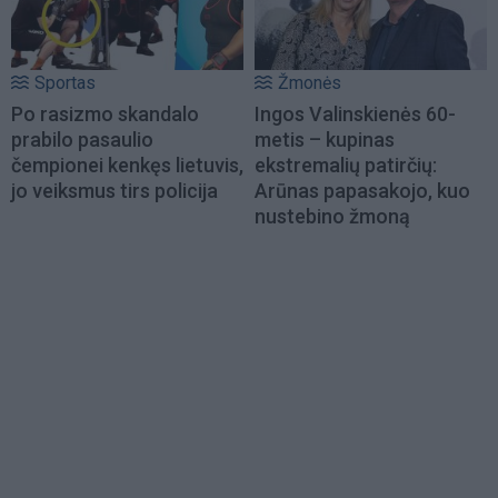
Sportas
Žmonės
Po rasizmo skandalo
Ingos Valinskienės 60-
prabilo pasaulio
metis – kupinas
čempionei kenkęs lietuvis,
ekstremalių patirčių:
jo veiksmus tirs policija
Arūnas papasakojo, kuo
nustebino žmoną