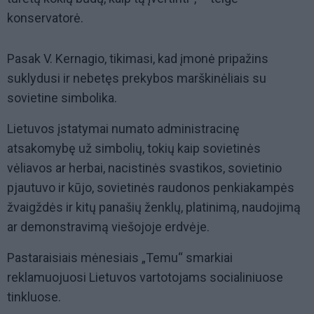
konservatorė.
Pasak V. Kernagio, tikimasi, kad įmonė pripažins
suklydusi ir nebetęs prekybos marškinėliais su
sovietine simbolika.
Lietuvos įstatymai numato administracinę
atsakomybę už simbolių, tokių kaip sovietinės
vėliavos ar herbai, nacistinės svastikos, sovietinio
pjautuvo ir kūjo, sovietinės raudonos penkiakampės
žvaigždės ir kitų panašių ženklų, platinimą, naudojimą
ar demonstravimą viešojoje erdvėje.
Pastaraisiais mėnesiais „Temu“ smarkiai
reklamuojuosi Lietuvos vartotojams socialiniuose
tinkluose.