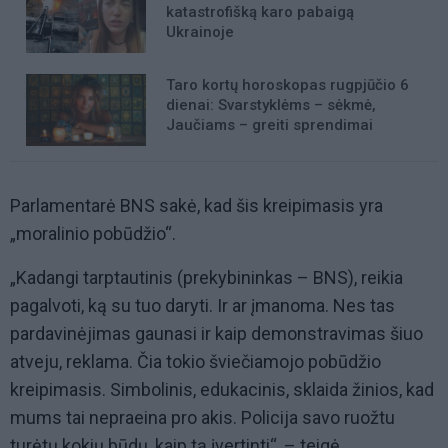
katastrofišką karo pabaigą
Ukrainoje
Taro kortų horoskopas rugpjūčio 6
dienai: Svarstyklėms – sėkmė,
Jaučiams – greiti sprendimai
Parlamentarė BNS sakė, kad šis kreipimasis yra
„moralinio pobūdžio“.
„Kadangi tarptautinis (prekybininkas – BNS), reikia
pagalvoti, ką su tuo daryti. Ir ar įmanoma. Nes tas
pardavinėjimas gaunasi ir kaip demonstravimas šiuo
atveju, reklama. Čia tokio šviečiamojo pobūdžio
kreipimasis. Simbolinis, edukacinis, sklaida žinios, kad
mums tai nepraeina pro akis. Policija savo ruožtu
turėtų kokių būdų, kaip tą įvertinti“, – teigė