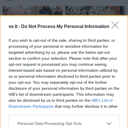
ve.lt -
Do Not Process My Personal Information
If you wish to opt-out of the sale, sharing to third parties, or
Lietuva
Lietuva
processing of your personal or sensitive information for
Statybos inspekcija
Ketvirtadienį bus
targeted advertising by us, please use the below opt-out
section to confirm your selection. Please note that after your
Pinskų sodyboje nustatė
palaidota pirmoji
opt-out request is processed you may continue seeing
dar vieną pažeidimą:
nepriklausomos Lietuvos
interest-based ads based on personal information utilized by
nurodyta nugriauti dalį
premjerė Prunskienė
us or personal information disclosed to third parties prior to
terasos
your opt-out. You may separately opt-out of the further
disclosure of your personal information by third parties on the
IAB’s list of downstream participants. This information may
also be disclosed by us to third parties on the
IAB’s List of
Downstream Participants
that may further disclose it to other
third parties.
Personal Data Processing Opt Outs
Lietuva
Lietuva