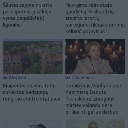
Šilutės rajone nukrito
Nuo girto vairuotojo
parasparnis, jį valdęs
gaudynių iki skaudžių
vyras paguldytas į
smurto istorijų:
ligoninę
pareigūnai fiksavo nerimą
keliančius įvykius
Klaipėda
Nuomonės
Klaipėdos universitetui
Dominykas Vanhara apie
suteiktas pedagogų
Kazimierą Danutę
rengimo centro statusas
Prunskienę: žmogaus
mirties valandą dera
prisiminti gerus darbus