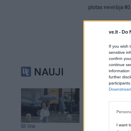
plotas neviršija 80
L. Jonauskas tikis
ve.lt -
Do 
statyba, jaunoms 
galimybė pigiau pa
If you wish 
sensitive in
Šiuo metu galiojant
confirm you
continue se
50 kv. metrų ploto
NAUJI
information 
projektai, leidimai 
further disc
participants
Downstream 
Persona
I want t
Orai