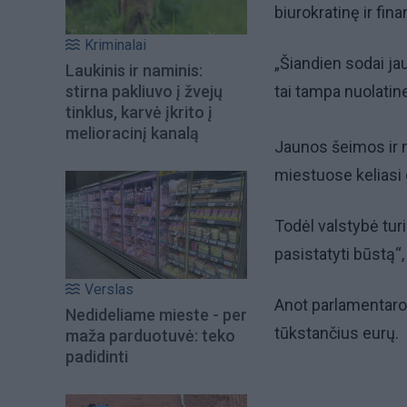
biurokratinę ir fin
Kriminalai
„Šiandien sodai jau
Laukinis ir naminis:
stirna pakliuvo į žvejų
tai tampa nuolatin
tinklus, karvė įkrito į
melioracinį kanalą
Jaunos šeimos ir
miestuose keliasi g
Todėl valstybė tur
pasistatyti būstą“
Verslas
Anot parlamentaro,
Nedideliame mieste - per
tūkstančius eurų.
maža parduotuvė: teko
padidinti