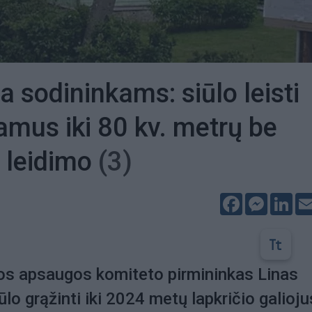
a sodininkams: siūlo leisti
namus iki 80 kv. metrų be
 leidimo
(3)
Facebook
Messeng
Lin
os apsaugos komiteto pirmininkas Linas
lo grąžinti iki 2024 metų lapkričio galioju