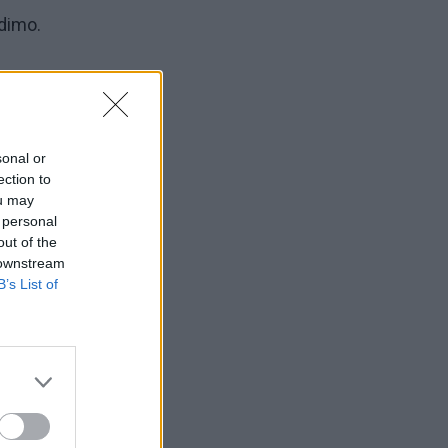
idimo.
a
sonal or
ection to
 iki
ou may
 personal
tini
out of the
 downstream
B’s List of