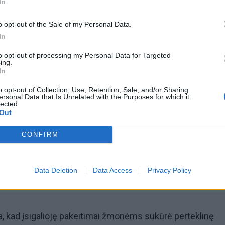
In
o opt-out of the Sale of my Personal Data.
In
to opt-out of processing my Personal Data for Targeted
ing.
In
omiausi
o opt-out of Collection, Use, Retention, Sale, and/or Sharing
ersonal Data that Is Unrelated with the Purposes for which it
lected.
Aiškiaregės pranašystė: numatė katastrofišką karo
Out
pabaigą Ukrainoje
CONFIRM
Taro kortų horoskopas rugpjūčio 6 dienai: Svarstyklė
sėkmė, Jaučiams – greiti sprendimai
Data Deletion
Data Access
Privacy Policy
a, kad įsigalioję pakeitimai žmonėms sukūrė perteklinę