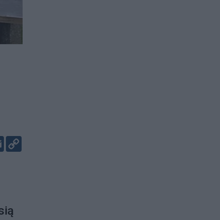
er
kedIn
Email
Copy
Link
sią