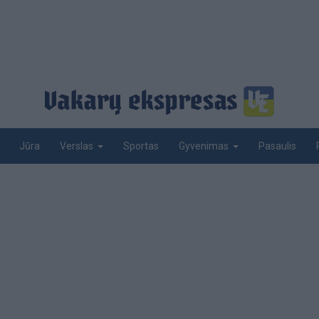
Jūra
Sportas
Pasaulis
Verslas
Gyvenimas