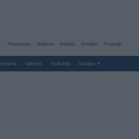
Desktop
Prenumerata
Skelbimai
Reklama
Kontaktai
Prisijungti
menu
top
Renginiai
Galerijos
Podkastai
Daugiau