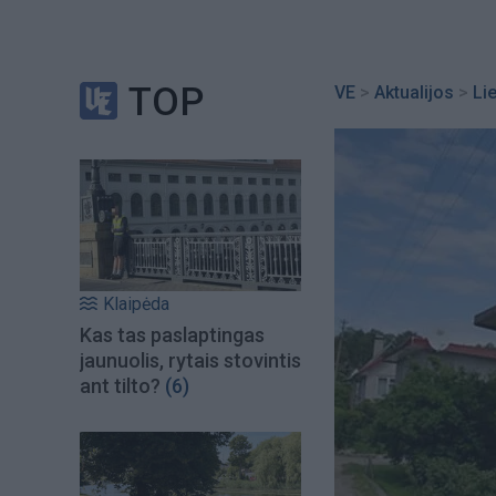
TOP
VE
>
Aktualijos
>
Li
Klaipėda
Kas tas paslaptingas
jaunuolis, rytais stovintis
ant tilto?
(6)