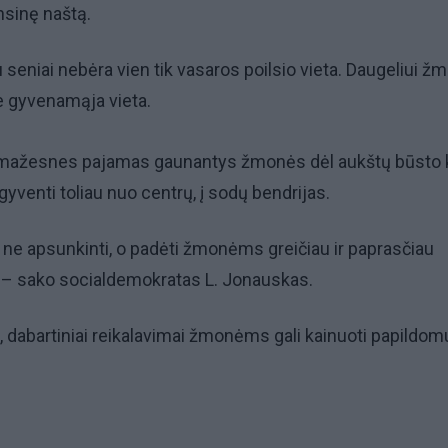
ansinę naštą.
 seniai nebėra vien tik vasaros poilsio vieta. Daugeliui ž
e gyvenamąja vieta.
 mažesnes pajamas gaunantys žmonės dėl aukštų būsto 
yventi toliau nuo centrų, į sodų bendrijas.
i ne apsunkinti, o padėti žmonėms greičiau ir paprasčiau
, – sako socialdemokratas L. Jonauskas.
 dabartiniai reikalavimai žmonėms gali kainuoti papildom