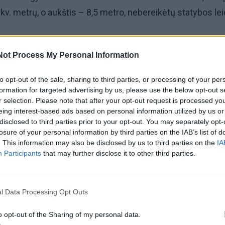
 kv. metrų, o aukštis – 8,5 metro, nebereikėtų statybos le
i, kad priėmus pataisas, būtų paspartinta nedidelio būsto
Not Process My Personal Information
šeimoms ir mažiau pasiturintiems žmonėms būtų grąžint
sistatyti namą.
to opt-out of the sale, sharing to third parties, or processing of your per
formation for targeted advertising by us, please use the below opt-out s
i tvarka numato, kad be statybos leidimo galima statyti tik
r selection. Please note that after your opt-out request is processed y
eing interest-based ads based on personal information utilized by us or
 ir iki 5 metrų aukščio statinius. Didesniems pastatams bū
disclosed to third parties prior to your opt-out. You may separately opt-
ir papildomi derinimai.
losure of your personal information by third parties on the IAB’s list of
. This information may also be disclosed by us to third parties on the
IA
Participants
that may further disclose it to other third parties.
l Data Processing Opt Outs
o opt-out of the Sharing of my personal data.