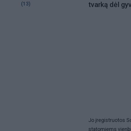
(13)
tvarką dėl g
Jo įregistruotos S
statomiems vienb