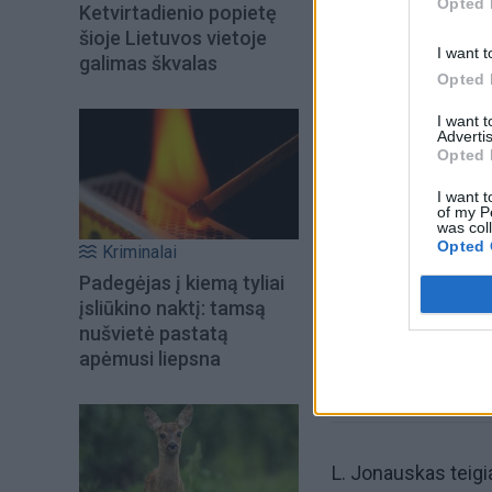
Opted 
Ketvirtadienio popietę
šioje Lietuvos vietoje
I want t
galimas škvalas
Opted 
I want 
Advertis
Opted 
Šiuo metu skait
I want t
of my P
was col
Opted 
Kriminalai
Padegėjas į kiemą tyliai
įsliūkino naktį: tamsą
nušvietė pastatą
apėmusi liepsna
L. Jonauskas teigi