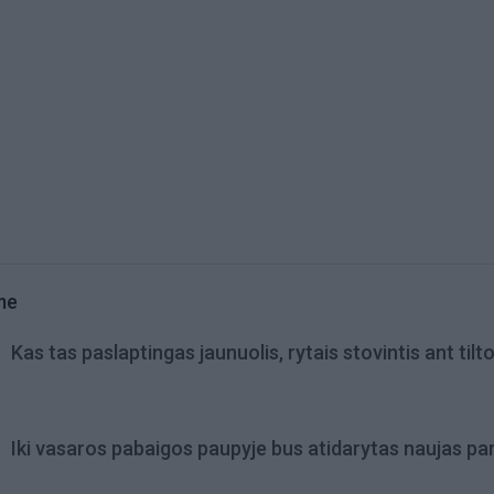
me
Kas tas paslaptingas jaunuolis, rytais stovintis ant tilt
Iki vasaros pabaigos paupyje bus atidarytas naujas pa