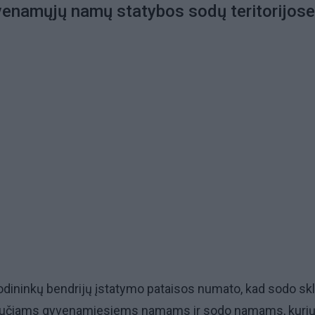
yvenamųjų namų statybos sodų teritorijos
odininkų bendrijų įstatymo pataisos numato, kad sodo sk
učiams gyvenamiesiems namams ir sodo namams, kuri