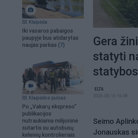
Klaipėda
Iki vasaros pabaigos
Gera žini
paupyje bus atidarytas
naujas parkas
(7)
statyti 
statybos
ELTA
2026-05-16 16:48
Klaipėdos pulsas
Po „Vakarų ekspreso“
publikacijos
Seimo Aplink
nutraukiama milijoninė
sutartis su autobusų
Jonauskas siū
keleivių kontrolieriais