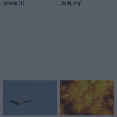
liepsna
(1)
„žydėjimą“