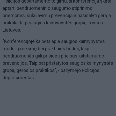
Policijos departamento teigimu, ši konferencija skirta
aptarti bendruomeninio saugumo stiprinimo
priemones, sukčiavimų prevenciją ir pasidalyti gerąja
praktika tarp saugios kaimynystės grupių iš visos
Lietuvos.
"Konferencijoje kalbėta apie saugios kaimynystės
modelių reikšmę bei praktinius būdus, kaip
bendruomenės gali prisidėti prie nusikalstamumo
prevencijos. Taip pat pristatytos saugios kaimynystės
grupių gerosios praktikos", - pažymėjo Policijos
departamentas.