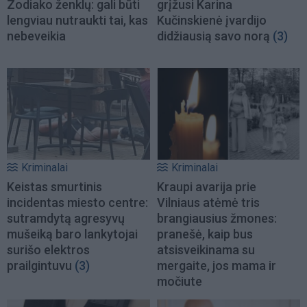
Zodiako ženklų: gali būti
grįžusi Karina
lengviau nutraukti tai, kas
Kučinskienė įvardijo
nebeveikia
didžiausią savo norą
(3)
Kriminalai
Kriminalai
Keistas smurtinis
Kraupi avarija prie
incidentas miesto centre:
Vilniaus atėmė tris
sutramdytą agresyvų
brangiausius žmones:
mušeiką baro lankytojai
pranešė, kaip bus
surišo elektros
atsisveikinama su
prailgintuvu
(3)
mergaite, jos mama ir
močiute