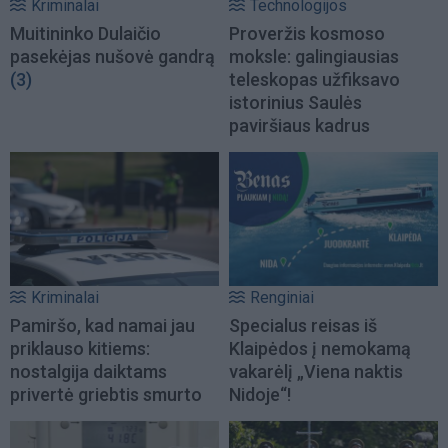
Kriminalai
Technologijos
Muitininko Dulaičio
Proveržis kosmoso
pasekėjas nušovė gandrą
moksle: galingiausias
(3)
teleskopas užfiksavo
istorinius Saulės
paviršiaus kadrus
Kriminalai
Renginiai
Pamiršo, kad namai jau
Specialus reisas iš
priklauso kitiems:
Klaipėdos į nemokamą
nostalgija daiktams
vakarėlį „Viena naktis
privertė griebtis smurto
Nidoje“!