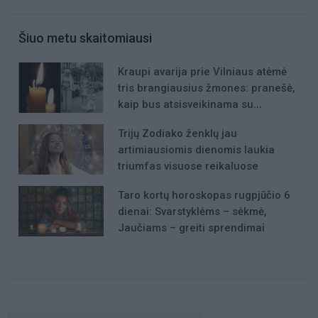
Šiuo metu skaitomiausi
Kraupi avarija prie Vilniaus atėmė
tris brangiausius žmones: pranešė,
kaip bus atsisveikinama su
mergaite, jos mama ir močiute
Trijų Zodiako ženklų jau
artimiausiomis dienomis laukia
triumfas visuose reikaluose
Taro kortų horoskopas rugpjūčio 6
dienai: Svarstyklėms – sėkmė,
Jaučiams – greiti sprendimai