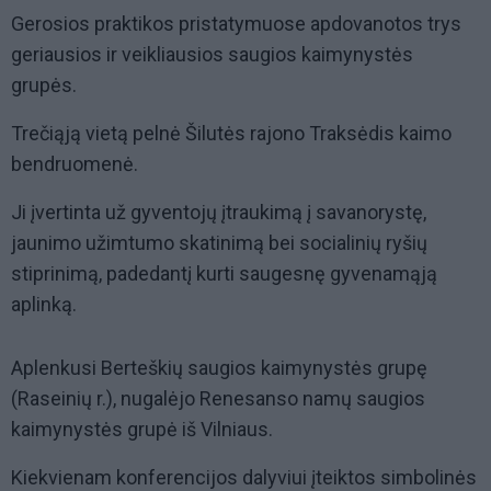
Gerosios praktikos pristatymuose apdovanotos trys
geriausios ir veikliausios saugios kaimynystės
grupės.
Trečiąją vietą pelnė Šilutės rajono Traksėdis kaimo
bendruomenė.
Ji įvertinta už gyventojų įtraukimą į savanorystę,
jaunimo užimtumo skatinimą bei socialinių ryšių
stiprinimą, padedantį kurti saugesnę gyvenamąją
aplinką.
Aplenkusi Berteškių saugios kaimynystės grupę
(Raseinių r.), nugalėjo Renesanso namų saugios
kaimynystės grupė iš Vilniaus.
Kiekvienam konferencijos dalyviui įteiktos simbolinės