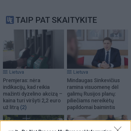
TAIP PAT SKAITYKITE
Lietuva
Lietuva
Premjeras: nėra
Mindaugas Sinkevičius
indikacijų, kad reikia
ramina visuomenę dėl
mažinti dyzelino akcizą –
galimų Rusijos planų:
kaina turi viršyti 2,2 euro
piliečiams nereikėtų
už litrą
(2)
papildomai baimintis