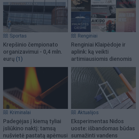
Sportas
Renginiai
Krepšinio čempionato
Renginiai Klaipėdoje ir
organizavimui - 0,4 mln.
aplink: ką veikti
eurų
(1)
artimiausiomis dienomis
Kriminalai
Aktualijos
Padegėjas į kiemą tyliai
Eksperimentas Nidos
įsliūkino naktį: tamsą
uoste: išbandomas būdas
nušvietė pastatą apėmusi
sumažinti vandens