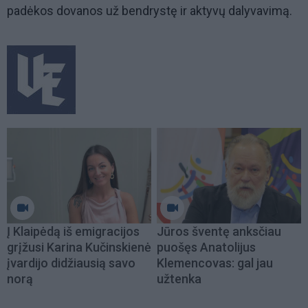
padėkos dovanos už bendrystę ir aktyvų dalyvavimą.
Į Klaipėdą iš emigracijos
Jūros šventę anksčiau
grįžusi Karina Kučinskienė
puošęs Anatolijus
įvardijo didžiausią savo
Klemencovas: gal jau
norą
užtenka