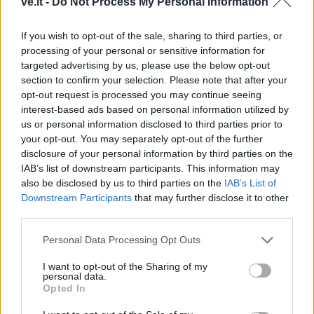
ve.lt -
Do Not Process My Personal Information
If you wish to opt-out of the sale, sharing to third parties, or
processing of your personal or sensitive information for
Lietuva
Lietuva
targeted advertising by us, please use the below opt-out
section to confirm your selection. Please note that after your
Pirmoji atkurtos
Statybos inspekcija
opt-out request is processed you may continue seeing
nepriklausomos Lietuvos
Pinskų sodyboje nustatė
interest-based ads based on personal information utilized by
premjerė atgulė amžinojo
dar vieną pažeidimą:
us or personal information disclosed to third parties prior to
poilsio
(1)
nurodyta nugriauti dalį
your opt-out. You may separately opt-out of the further
terasos
(2)
disclosure of your personal information by third parties on the
IAB’s list of downstream participants. This information may
also be disclosed by us to third parties on the
IAB’s List of
Downstream Participants
that may further disclose it to other
third parties.
Personal Data Processing Opt Outs
I want to opt-out of the Sharing of my
Lietuva
Lietuva
personal data.
Ketvirtadienį bus
Išleidžiamas pašto
Opted In
palaidota pirmoji
ženklas, įamžinantis