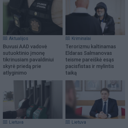
Aktualijos
Kriminalai
Buvusi AAD vadovė
Terorizmu kaltinamas
sutuoktinio įmonę
Eldaras Salmanovas
tikrinusiam pavaldiniui
teisme pareiškė esąs
skyrė priedą prie
pacisfistas ir mylintis
atlyginimo
taiką
Lietuva
Lietuva