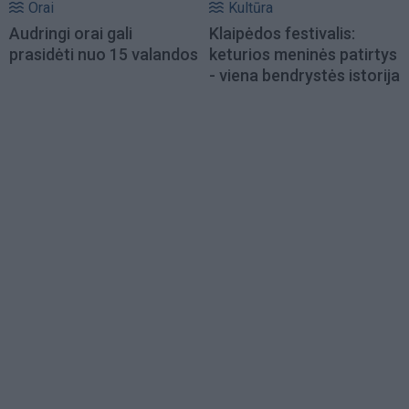
Orai
Kultūra
Audringi orai gali
Klaipėdos festivalis:
prasidėti nuo 15 valandos
keturios meninės patirtys
- viena bendrystės istorija
Load
More