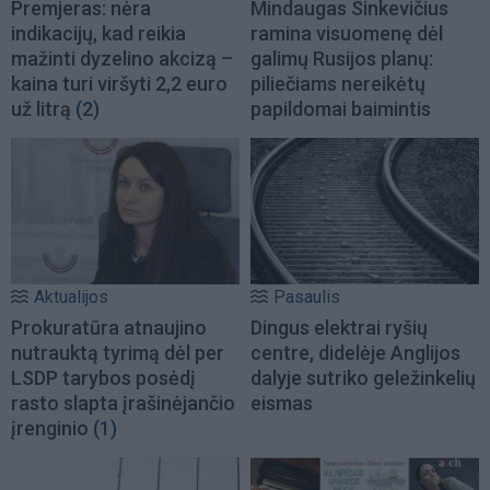
Premjeras: nėra
Mindaugas Sinkevičius
indikacijų, kad reikia
ramina visuomenę dėl
mažinti dyzelino akcizą –
galimų Rusijos planų:
kaina turi viršyti 2,2 euro
piliečiams nereikėtų
už litrą
(2)
papildomai baimintis
Aktualijos
Pasaulis
Prokuratūra atnaujino
Dingus elektrai ryšių
nutrauktą tyrimą dėl per
centre, didelėje Anglijos
LSDP tarybos posėdį
dalyje sutriko geležinkelių
rasto slapta įrašinėjančio
eismas
įrenginio
(1)