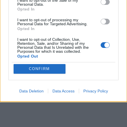
I want to opt-out of the Sale of my
nepriklausomos Lietuvos
Nidos dailininkų koloniją
Personal Data.
premjerė Prunskienė
Opted In
I want to opt-out of processing my
Personal Data for Targeted Advertising.
Opted In
I want to opt-out of Collection, Use,
Retention, Sale, and/or Sharing of my
Personal Data that Is Unrelated with the
Purposes for which it was collected.
Opted Out
Lietuva
Lietuva
Žiniasklaida: „Norfos“
Vaiko teisių apsaugos
CONFIRM
savininkas Dundulis
specialistams vėl
duoda 99,9 proc., kad
nepavyko susitikti su
nedalyvaus prezidento
Žlabių šeima
(1)
Data Deletion
Data Access
Privacy Policy
rinkimuose