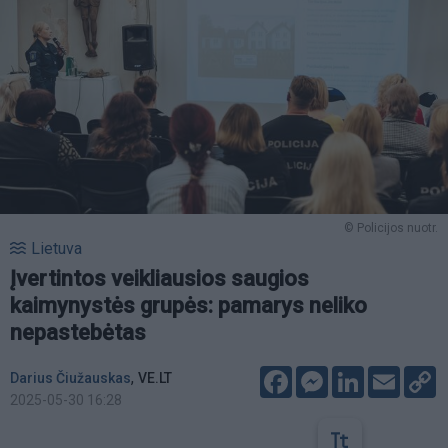
© Policijos nuotr.
Lietuva
Įvertintos veikliausios saugios
kaimynystės grupės: pamarys neliko
nepastebėtas
Facebook
Messenger
LinkedIn
Email
C
,
Darius Čiužauskas
VE.LT
L
2025-05-30 16:28