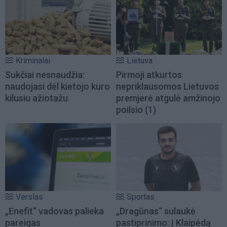
Kriminalai
Lietuva
Sukčiai nesnaudžia:
Pirmoji atkurtos
naudojasi dėl kietojo kuro
nepriklausomos Lietuvos
kilusiu ažiotažu
premjerė atgulė amžinojo
poilsio
(1)
Verslas
Sportas
„Enefit“ vadovas palieka
„Dragūnas“ sulaukė
pareigas
pastiprinimo: į Klaipėdą