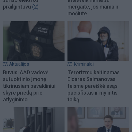
prailgintuvu
(2)
mergaite, jos mama ir
močiute
Aktualijos
Kriminalai
Buvusi AAD vadovė
Terorizmu kaltinamas
sutuoktinio įmonę
Eldaras Salmanovas
tikrinusiam pavaldiniui
teisme pareiškė esąs
skyrė priedą prie
pacisfistas ir mylintis
atlyginimo
taiką