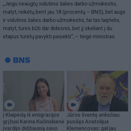
„Jeigu neaugtų vidutinis šalies darbo užmokestis,
matyt, reikėtų bent jau 18 (procentų – BNS), bet augs
ir vidutinis šalies darbo užmokestis, tai tas laiptelis,
matyt, turės būti dar didesnis, bet jį skeliant į du
etapus turėtų pavykti pasiekti“, – teigė ministras.
Į Klaipėdą iš emigracijos
Jūros šventę anksčiau
grįžusi Karina Kučinskienė
puošęs Anatolijus
įvardijo didžiausią savo
Klemencovas: gal jau