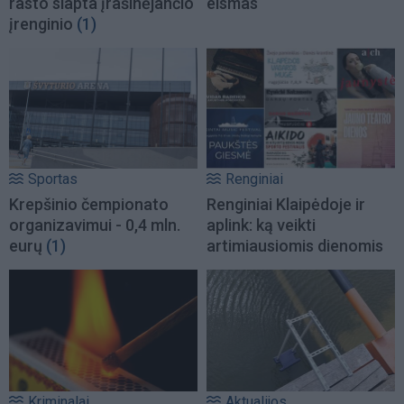
rasto slapta įrašinėjančio
eismas
įrenginio
(1)
Sportas
Renginiai
Krepšinio čempionato
Renginiai Klaipėdoje ir
organizavimui - 0,4 mln.
aplink: ką veikti
eurų
(1)
artimiausiomis dienomis
Kriminalai
Aktualijos