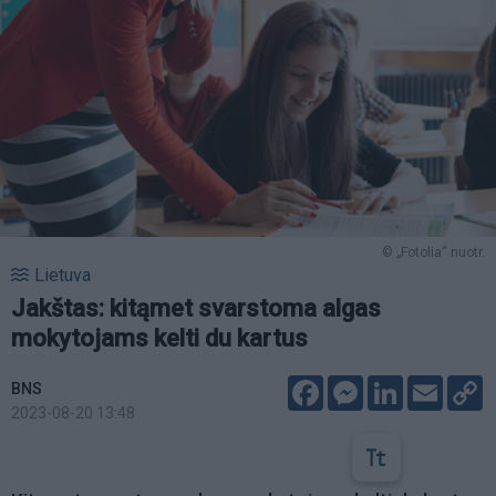
© „Fotolia“ nuotr.
Lietuva
Jakštas: kitąmet svarstoma algas
mokytojams kelti du kartus
Facebook
Messenger
LinkedIn
Email
C
BNS
L
2023-08-20 13:48