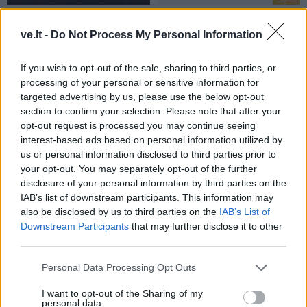
Lietuva
Lietuva
Ketvirtadienį bus
Išleidžiamas pašto
ve.lt -
Do Not Process My Personal Information
palaidota pirmoji
ženklas, įamžinantis
nepriklausomos Lietuvos
Nidos dailininkų koloniją
If you wish to opt-out of the sale, sharing to third parties, or
premjerė Prunskienė
processing of your personal or sensitive information for
targeted advertising by us, please use the below opt-out
section to confirm your selection. Please note that after your
opt-out request is processed you may continue seeing
interest-based ads based on personal information utilized by
us or personal information disclosed to third parties prior to
your opt-out. You may separately opt-out of the further
disclosure of your personal information by third parties on the
Lietuva
Lietuva
IAB’s list of downstream participants. This information may
also be disclosed by us to third parties on the
IAB’s List of
Žiniasklaida: „Norfos“
Vaiko teisių apsaugos
Downstream Participants
that may further disclose it to other
savininkas Dundulis
specialistams vėl
third parties.
duoda 99,9 proc., kad
nepavyko susitikti su
nedalyvaus prezidento
Žlabių šeima
(1)
Personal Data Processing Opt Outs
rinkimuose
I want to opt-out of the Sharing of my
personal data.