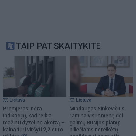
TAIP PAT SKAITYKITE
Lietuva
Lietuva
Premjeras: nėra
Mindaugas Sinkevičius
indikacijų, kad reikia
ramina visuomenę dėl
mažinti dyzelino akcizą –
galimų Rusijos planų:
kaina turi viršyti 2,2 euro
piliečiams nereikėtų