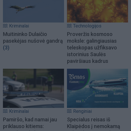
Kriminalai
Technologijos
Muitininko Dulaičio
Proveržis kosmoso
pasekėjas nušovė gandrą
moksle: galingiausias
(3)
teleskopas užfiksavo
istorinius Saulės
paviršiaus kadrus
Kriminalai
Renginiai
Pamiršo, kad namai jau
Specialus reisas iš
priklauso kitiems:
Klaipėdos į nemokamą