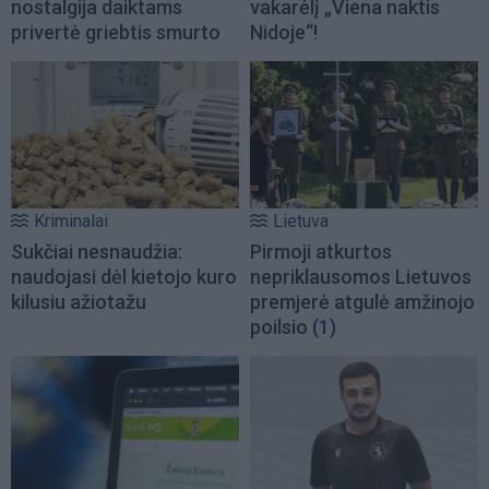
nostalgija daiktams
vakarėlį „Viena naktis
privertė griebtis smurto
Nidoje“!
Kriminalai
Lietuva
Sukčiai nesnaudžia:
Pirmoji atkurtos
naudojasi dėl kietojo kuro
nepriklausomos Lietuvos
kilusiu ažiotažu
premjerė atgulė amžinojo
poilsio
(1)