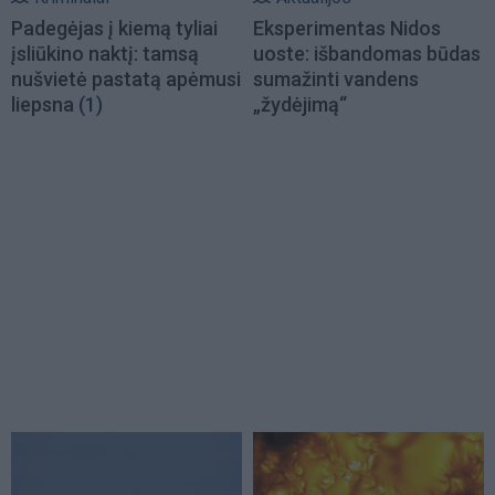
Padegėjas į kiemą tyliai
Eksperimentas Nidos
įsliūkino naktį: tamsą
uoste: išbandomas būdas
nušvietė pastatą apėmusi
sumažinti vandens
liepsna
(1)
„žydėjimą“