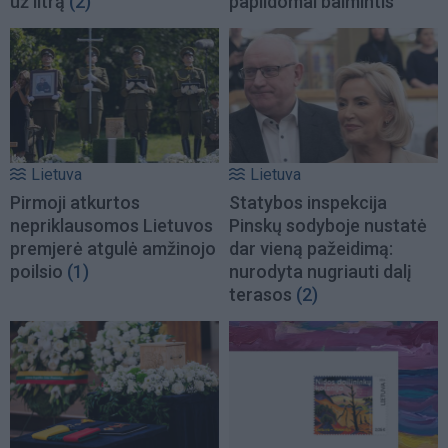
už litrą
(2)
papildomai baimintis
Lietuva
Lietuva
Pirmoji atkurtos
Statybos inspekcija
nepriklausomos Lietuvos
Pinskų sodyboje nustatė
premjerė atgulė amžinojo
dar vieną pažeidimą:
poilsio
(1)
nurodyta nugriauti dalį
terasos
(2)