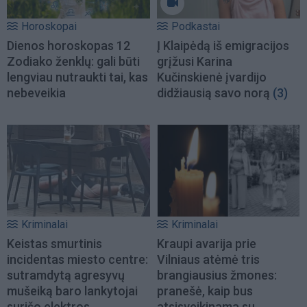
Horoskopai
Podkastai
Dienos horoskopas 12
Į Klaipėdą iš emigracijos
Zodiako ženklų: gali būti
grįžusi Karina
lengviau nutraukti tai, kas
Kučinskienė įvardijo
nebeveikia
didžiausią savo norą
(3)
Kriminalai
Kriminalai
Keistas smurtinis
Kraupi avarija prie
incidentas miesto centre:
Vilniaus atėmė tris
sutramdytą agresyvų
brangiausius žmones:
mušeiką baro lankytojai
pranešė, kaip bus
surišo elektros
atsisveikinama su