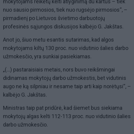
mokytojams reikėtų kelti atlyginimą du kartus – tiek
nuo sausio pirmosios, tiek nuo rugsėjo pirmosios“, –
pirmadienį po Lietuvos švietimo darbuotojų
profesinės sąjungos diskusijos kalbėjo G. Jakštas.
Anot jo, šiuo metu esantis sutarimas, kad algos
mokytojams kiltų 130 proc. nuo vidutinio šalies darbo
užmokesčio, yra sunkiai pasiekiamas.
„(...) pastaraisiais metais, nors buvo reikšmingai
didinamas mokytojų darbo užmokestis, bet vidutinis
augo ne ką silpniau ir nesame taip arti kaip norėtųsi“, –
kalbėjo G. Jakštas.
Ministras taip pat pridūrė, kad šiemet bus siekiama
mokytojų algas kelti 112-113 proc. nuo vidutinio šalies
darbo užmokesčio.