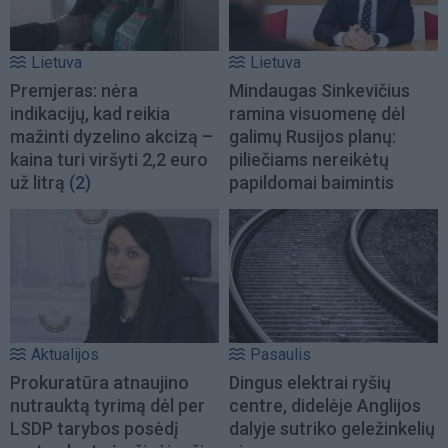
Lietuva
Lietuva
Premjeras: nėra
Mindaugas Sinkevičius
indikacijų, kad reikia
ramina visuomenę dėl
mažinti dyzelino akcizą –
galimų Rusijos planų:
kaina turi viršyti 2,2 euro
piliečiams nereikėtų
už litrą
(2)
papildomai baimintis
Aktualijos
Pasaulis
Prokuratūra atnaujino
Dingus elektrai ryšių
nutrauktą tyrimą dėl per
centre, didelėje Anglijos
LSDP tarybos posėdį
dalyje sutriko geležinkelių