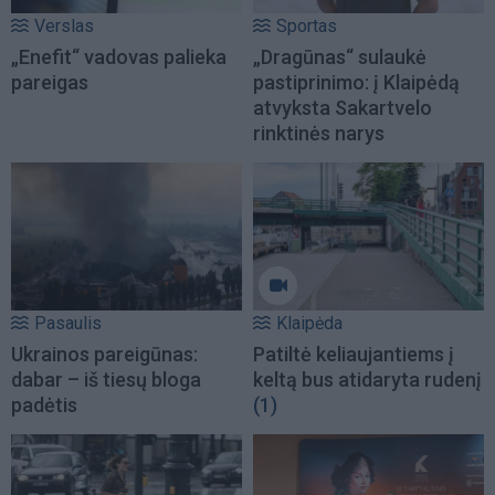
Verslas
Sportas
„Enefit“ vadovas palieka
„Dragūnas“ sulaukė
pareigas
pastiprinimo: į Klaipėdą
atvyksta Sakartvelo
rinktinės narys
Pasaulis
Klaipėda
Ukrainos pareigūnas:
Patiltė keliaujantiems į
dabar – iš tiesų bloga
keltą bus atidaryta rudenį
padėtis
(1)