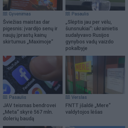
Gyvenimas
Pasaulis
Šviežias maistas dar
„Slėptis jau per vėlu,
pigesnis: įvardijo senų ir
šunsnukiai“: ukrainietis
naujų įprastų kainų
sudalyvavo Rusijos
skirtumus „Maximoje“
gynybos vadų vaizdo
pokalbyje
Pasaulis
Verslas
JAV teismas bendrovei
FNTT įšaldė „Mere“
„Meta“ skyrė 567 mln.
valdytojos lėšas
dolerių baudą