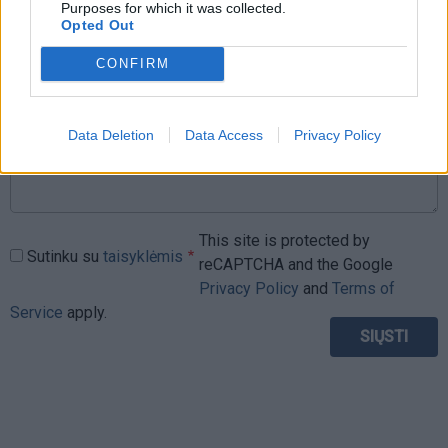
Purposes for which it was collected.
Opted Out
Komentaras
CONFIRM
Data Deletion
Data Access
Privacy Policy
This site is protected by
Sutinku su
taisyklėmis
reCAPTCHA and the Google
Privacy Policy
and
Terms of
Service
apply.