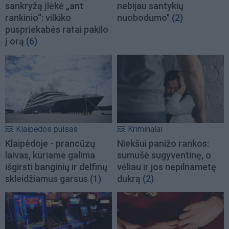
sankryžą įlėkė „ant
nebijau santykių
rankinio“: vilkiko
nuobodumo"
(2)
puspriekabės ratai pakilo
į orą
(6)
Klaipėdos pulsas
Kriminalai
Klaipėdoje - prancūzų
Niekšui panižo rankos:
laivas, kuriame galima
sumušė sugyventinę, o
išgirsti banginių ir delfinų
vėliau ir jos nepilnametę
skleidžiamus garsus
(1)
dukrą
(2)