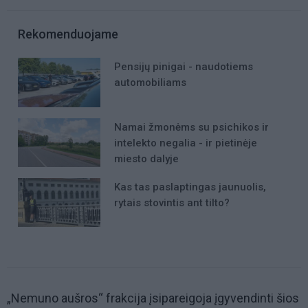
Rekomenduojame
Pensijų pinigai - naudotiems
automobiliams
Namai žmonėms su psichikos ir
intelekto negalia - ir pietinėje
miesto dalyje
Kas tas paslaptingas jaunuolis,
rytais stovintis ant tilto?
„Nemuno aušros“ frakcija įsipareigoja įgyvendinti šios