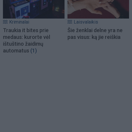
Kriminalai
Laisvalaikis
Traukia it bites prie
Šie ženklai delne yra ne
medaus: kurorte vėl
pas visus: ką jie reiškia
ištuštino žaidimų
automatus
(1)