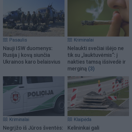
Pasaulis
Kriminalai
Nauji ISW duomenys:
Nelaukti svečiai išėjo ne
Rusija į kovą siunčia
tik su „lauktuvėmis“: į
Ukrainos karo belaisvius
nakties tamsą išsivedė ir
merginą
(3)
Kriminalai
Klaipėda
Negrįžo iš Jūros šventės:
Kelininkai gali