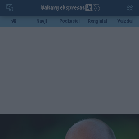
Pereiti
į
pagrindinį
Mobile
Nauji
Podkastai
Renginiai
Vaizdai
turinį
menu
bottom