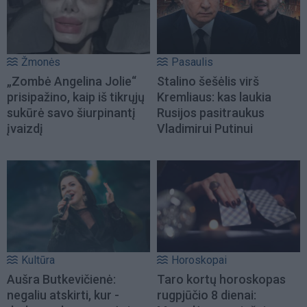
Žmonės
Pasaulis
„Zombė Angelina Jolie“
Stalino šešėlis virš
prisipažino, kaip iš tikrųjų
Kremliaus: kas laukia
sukūrė savo šiurpinantį
Rusijos pasitraukus
įvaizdį
Vladimirui Putinui
Kultūra
Horoskopai
Aušra Butkevičienė:
Taro kortų horoskopas
negaliu atskirti, kur -
rugpjūčio 8 dienai: