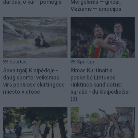
darbas, o kur - pomėgis
Mergelėms — ginčai,
Vėžiams — emocijos
Sportas
Sportas
Savaitgalį Klaipėdoje -
Rimas Kurtinaitis
daug sporto: veiksmas
paskelbė Lietuvos
virs penkiose skirtingose
rinktinės kandidatus:
miesto vietose
sąraše - du klaipėdiečiai
(3)