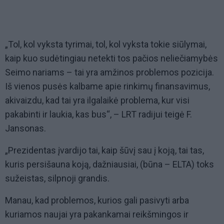
„Tol, kol vyksta tyrimai, tol, kol vyksta tokie siūlymai,
kaip kuo sudėtingiau netekti tos pačios neliečiamybės
Seimo nariams – tai yra amžinos problemos pozicija.
Iš vienos pusės kalbame apie rinkimų finansavimus,
akivaizdu, kad tai yra ilgalaikė problema, kur visi
pakabinti ir laukia, kas bus“, – LRT radijui teigė F.
Jansonas.
„Prezidentas įvardijo tai, kaip šūvį sau į koją, tai tas,
kuris persišauna koją, dažniausiai, (būna – ELTA) toks
sužeistas, silpnoji grandis.
Manau, kad problemos, kurios gali pasivyti arba
kuriamos naujai yra pakankamai reikšmingos ir