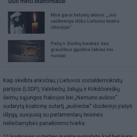
Šiuo metu skaitomiausi
Mirė garsi lietuvių aktorė: „Jos
vaidmenys išliks Lietuvos teatro
istorijoje“
Pelių ir žiurkių baubas: kas
graužikus gąsdina labiau nei
nuodai
Kaip skelbta anksčiau, į Lietuvos socialdemokratų
partijos (LSDP), Valstiečių, žaliųjų ir Krikščioniškų
šeimų sąjungos frakcijos bei „Nemuno aušros“
sudarytą koalicinę sutartį „aušriečiai“ išsiderėjo įrašyti
išlygą, susijusią su parlamentarų teisinės
neliečiamybės panaikinimo tvarka.
11 koalicinės sutarties punkte numatyta, kad bet kuris