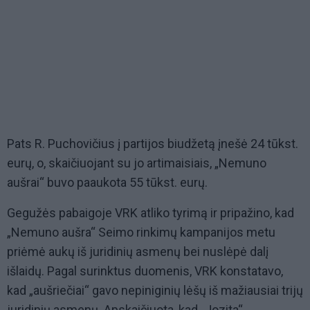
Pats R. Puchovičius į partijos biudžetą įnešė 24 tūkst.
eurų, o, skaičiuojant su jo artimaisiais, „Nemuno
aušrai“ buvo paaukota 55 tūkst. eurų.
Gegužės pabaigoje VRK atliko tyrimą ir pripažino, kad
„Nemuno aušra“ Seimo rinkimų kampanijos metu
priėmė aukų iš juridinių asmenų bei nuslėpė dalį
išlaidų. Pagal surinktus duomenis, VRK konstatavo,
kad „aušriečiai“ gavo nepiniginių lėšų iš mažiausiai trijų
juridinių asmenų. Apskaičiuota, kad „Jozita“