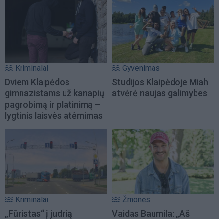
Kriminalai
Gyvenimas
Dviem Klaipėdos
Studijos Klaipėdoje Miah
gimnazistams už kanapių
atvėrė naujas galimybes
pagrobimą ir platinimą –
lygtinis laisvės atėmimas
Kriminalai
Žmonės
„Fūristas“ į judrią
Vaidas Baumila: „Aš