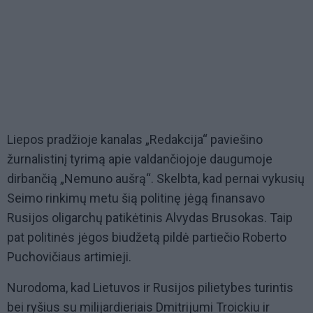
Liepos pradžioje kanalas „Redakcija“ paviešino
žurnalistinį tyrimą apie valdančiojoje daugumoje
dirbančią „Nemuno aušrą“. Skelbta, kad pernai vykusių
Seimo rinkimų metu šią politinę jėgą finansavo
Rusijos oligarchų patikėtinis Alvydas Brusokas. Taip
pat politinės jėgos biudžetą pildė partiečio Roberto
Puchovičiaus artimieji.
Nurodoma, kad Lietuvos ir Rusijos pilietybes turintis
bei ryšius su milijardieriais Dmitrijumi Troickiu ir