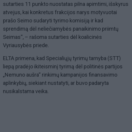
sutarties 11 punkto nuostatas pilna apimtimi, išskyrus
atvejus, kai konkretus frakcijos narys motyvuotai
prašo Seimo sudaryti tyrimo komisiją ir kad
sprendimą dėl neliečiamybės panaikinimo priimtų
Seimas“, – rašoma sutarties dėl koalicinės
Vyriausybės priede.
ELTA primena, kad Specialiųjų tyrimų tarnyba (STT)
liepą pradėjo ikiteisminį tyrimą dėl politinės partijos
„Nemuno aušra“ rinkimų kampanijos finansavimo
aplinkybių, siekiant nustatyti, ar buvo padaryta
nusikalstama veika.