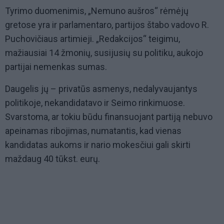
Tyrimo duomenimis, „Nemuno aušros“ rėmėjų
gretose yra ir parlamentaro, partijos štabo vadovo R.
Puchovičiaus artimieji. „Redakcijos“ teigimu,
mažiausiai 14 žmonių, susijusių su politiku, aukojo
partijai nemenkas sumas.
Daugelis jų – privatūs asmenys, nedalyvaujantys
politikoje, nekandidatavo ir Seimo rinkimuose.
Svarstoma, ar tokiu būdu finansuojant partiją nebuvo
apeinamas ribojimas, numatantis, kad vienas
kandidatas aukoms ir nario mokesčiui gali skirti
maždaug 40 tūkst. eurų.