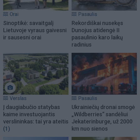
Orai
Pasaulis
Sinoptikė: savaitgalį
Rekordiškai nusekęs
Lietuvoje vyraus gaivesni
Dunojus atidengė II
ir sausesni orai
pasaulinio karo laikų
radinius
Verslas
Pasaulis
Į daugiabučio statybas
Ukrainiečių dronai smogė
kaime investuojantis
„Wildberries“ sandėliui
verslininkas: tai yra ateitis
Jekaterinburge, už 2000
(1)
km nuo sienos