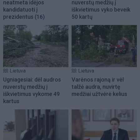
neatmeta idėjos
nuverstų medžių į
kandidatuoti į
iškvietimus vyko beveik
prezidentus
(16)
50 kartų
Lietuva
Lietuva
Ugniagesiai: dėl audros
Varėnos rajoną ir vėl
nuverstų medžių į
talžė audra, nuvirtę
iškvietimus vykome 49
medžiai užtvėrė kelius
kartus