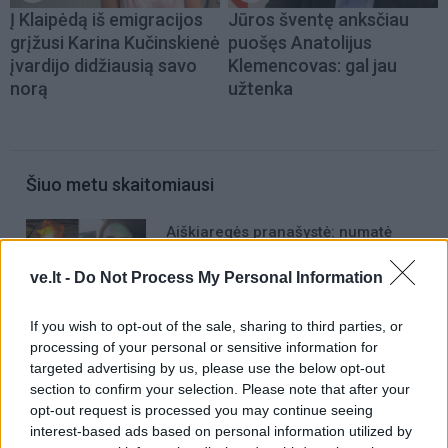
Į Klaipėdą iš emigracijos
Jūros šventę anksčiau
grįžusi Karina Kučinskienė
puošęs Anatolijus
įvardijo didžiausią savo
Klemencovas: gal jau
norą
užtenka
Šiuo metu skaitomiausi
Aiškiaregės pranašystė: numatė
katastrofišką karo pabaigą
ve.lt -
Do Not Process My Personal Information
Ukrainoje
Negrįžo iš Jūros šventės: artimieji
If you wish to opt-out of the sale, sharing to third parties, or
laukė dvi savaites
processing of your personal or sensitive information for
targeted advertising by us, please use the below opt-out
section to confirm your selection. Please note that after your
Kaip atjauninti įvaizdį artėjant prie
opt-out request is processed you may continue seeing
60-ies: 10 kirpimų, kurie vizualiai
interest-based ads based on personal information utilized by