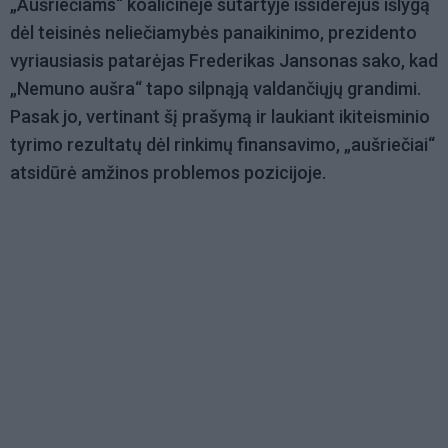
„Aušriečiams“ koalicinėje sutartyje išsiderėjus išlygą
dėl teisinės neliečiamybės panaikinimo, prezidento
vyriausiasis patarėjas Frederikas Jansonas sako, kad
„Nemuno aušra“ tapo silpnąją valdančiųjų grandimi.
Pasak jo, vertinant šį prašymą ir laukiant ikiteisminio
tyrimo rezultatų dėl rinkimų finansavimo, „aušriečiai“
atsidūrė amžinos problemos pozicijoje.