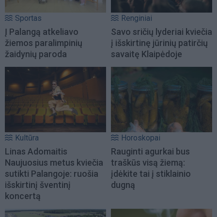
Sportas
Renginiai
Į Palangą atkeliavo
Savo sričių lyderiai kviečia
žiemos paralimpinių
į išskirtinę jūrinių patirčių
žaidynių paroda
savaitę Klaipėdoje
Kultūra
Horoskopai
Linas Adomaitis
Rauginti agurkai bus
Naujuosius metus kviečia
traškūs visą žiemą:
sutikti Palangoje: ruošia
įdėkite tai į stiklainio
išskirtinį šventinį
dugną
koncertą