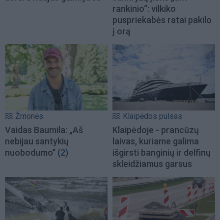
rankinio“: vilkiko
puspriekabės ratai pakilo
į orą
Žmonės
Klaipėdos pulsas
Vaidas Baumila: „Aš
Klaipėdoje - prancūzų
nebijau santykių
laivas, kuriame galima
nuobodumo"
(2)
išgirsti banginių ir delfinų
skleidžiamus garsus