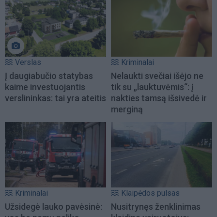
Verslas
Kriminalai
Į daugiabučio statybas
Nelaukti svečiai išėjo ne
kaime investuojantis
tik su „lauktuvėmis“: į
verslininkas: tai yra ateitis
nakties tamsą išsivedė ir
merginą
Kriminalai
Klaipėdos pulsas
Užsidegė lauko pavėsinė:
Nusitrynęs ženklinimas