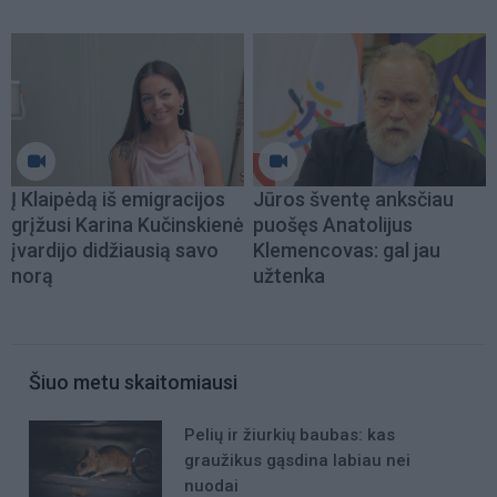
Į Klaipėdą iš emigracijos
Jūros šventę anksčiau
grįžusi Karina Kučinskienė
puošęs Anatolijus
įvardijo didžiausią savo
Klemencovas: gal jau
norą
užtenka
Šiuo metu skaitomiausi
Pelių ir žiurkių baubas: kas
graužikus gąsdina labiau nei
nuodai