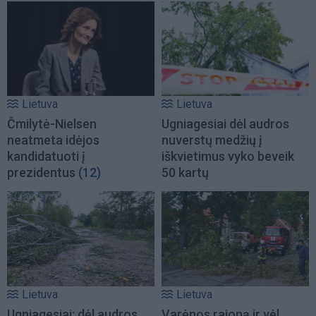
Lietuva
Lietuva
Čmilytė-Nielsen
Ugniagesiai dėl audros
neatmeta idėjos
nuverstų medžių į
kandidatuoti į
iškvietimus vyko beveik
prezidentus
(12)
50 kartų
Lietuva
Lietuva
Ugniagesiai: dėl audros
Varėnos rajoną ir vėl