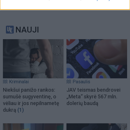
NAUJI
Kriminalai
Pasaulis
Niekšui panižo rankos:
JAV teismas bendrovei
sumušė sugyventinę, o
„Meta“ skyrė 567 mln.
vėliau ir jos nepilnametę
dolerių baudą
dukrą
(1)