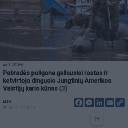
Lietuva
Pabradės poligone galiausiai rastas ir
ketvirtojo dingusio Jungtinių Amerikos
Valstijų kario kūnas
(3)
Facebook
Messenger
LinkedIn
Email
C
ELTA
L
2025-04-01 18:59