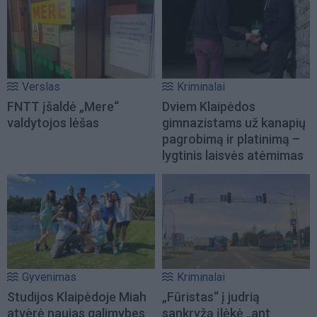
Verslas
Kriminalai
FNTT įšaldė „Mere“
Dviem Klaipėdos
valdytojos lėšas
gimnazistams už kanapių
pagrobimą ir platinimą –
lygtinis laisvės atėmimas
Gyvenimas
Kriminalai
Studijos Klaipėdoje Miah
„Fūristas“ į judrią
atvėrė naujas galimybes
sankryžą įlėkė „ant