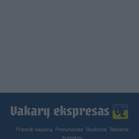
Load
More
Footer
Pranešk naujieną
Prenumerata
Skelbimai
Reklama
menu
Kontaktai