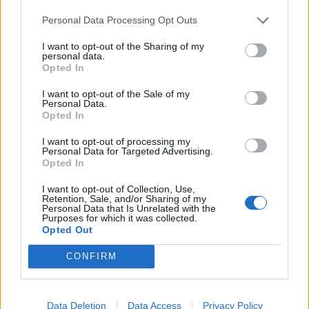
Personal Data Processing Opt Outs
I want to opt-out of the Sharing of my
personal data.
Lietuva
Lietuva
Opted In
Pirmoji atkurtos
Statybos inspekcija
nepriklausomos Lietuvos
Pinskų sodyboje nustatė
I want to opt-out of the Sale of my
Personal Data.
premjerė atgulė amžinojo
dar vieną pažeidimą:
Opted In
poilsio
(1)
nurodyta nugriauti dalį
terasos
(2)
I want to opt-out of processing my
Personal Data for Targeted Advertising.
Opted In
I want to opt-out of Collection, Use,
Retention, Sale, and/or Sharing of my
Personal Data that Is Unrelated with the
Purposes for which it was collected.
Opted Out
CONFIRM
Data Deletion
Data Access
Privacy Policy