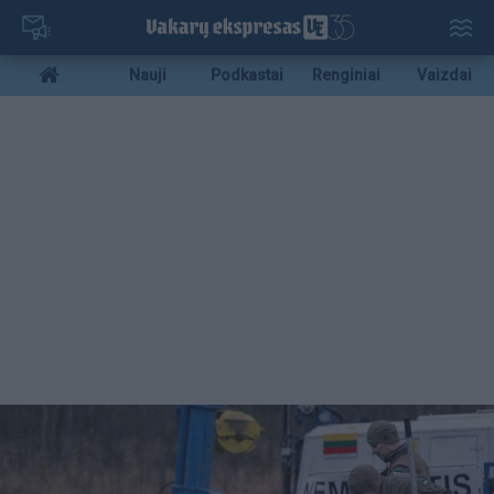
Pereiti
į
pagrindinį
Mobile
Nauji
Podkastai
Renginiai
Vaizdai
turinį
menu
bottom