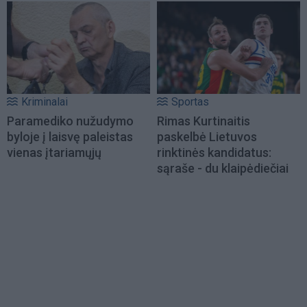
Kriminalai
Sportas
Paramediko nužudymo
Rimas Kurtinaitis
byloje į laisvę paleistas
paskelbė Lietuvos
vienas įtariamųjų
rinktinės kandidatus:
sąraše - du klaipėdiečiai