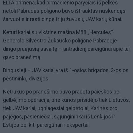
ELTA primena, kad pirmadienio paryčiais iš pelkės
netoli Pabradės poligono buvo ištrauktas nuskendęs
šarvuotis ir rasti dingę trijų žuvusių JAV karių kūnai.
Keturi kariai su vikšrine mašina M88 „Hercules“
Generolo Silvestro Žukausko poligone Pabradėje
dingo praėjusią savaitę – antradienį pareigūnai apie tai
gavo pranešimą.
Dingusieji – JAV kariai yra iš 1-osios brigados, 3-osios
pėstininkų divizijos.
Netrukus po pranešimo buvo pradėta paieškos bei
gelbėjimo operacija, prie kurios prisidėjo tiek Lietuvos,
tiek JAV kariai, ugniagesiai gelbėtojai, Karinės oro
pajėgos, pasieniečiai, sąjungininkai iš Lenkijos ir
Estijos bei kiti pareigūnai ir ekspertai.