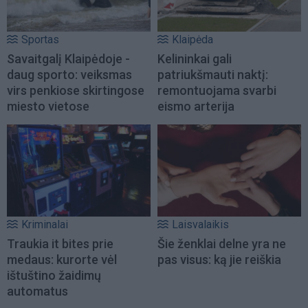
Sportas
Klaipėda
Savaitgalį Klaipėdoje -
Kelininkai gali
daug sporto: veiksmas
patriukšmauti naktį:
virs penkiose skirtingose
remontuojama svarbi
miesto vietose
eismo arterija
Kriminalai
Laisvalaikis
Traukia it bites prie
Šie ženklai delne yra ne
medaus: kurorte vėl
pas visus: ką jie reiškia
ištuštino žaidimų
automatus