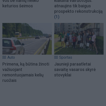
vos be namų neliko
klaidina vairuotojus:
keturios šeimos
atnaujins tik baigus
prospekto rekonstrukciją
(1)
Auto
Sportas
Primena, ką būtina žinoti
Jaunieji paraatletai
važiuojant
savaitę vasaros skyrė
remontuojamais kelių
stovyklai
ruožais