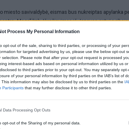
o miesto savivaldybė, eismas bus nukreiptas apylanka p
centro „Mega“ link. Išvažiavimas iš Jonavos gatvės riboj
Not Process My Personal Information
, dėl rekonstrukcijos tuo pačiu uždaromas ir vidurinis ke
to opt-out of the sale, sharing to third parties, or processing of your per
formation for targeted advertising by us, please use the below opt-out s
 Meškinio tiltas per Nerį.
r selection. Please note that after your opt-out request is processed y
eing interest-based ads based on personal information utilized by us or
disclosed to third parties prior to your opt-out. You may separately opt-
ajūrio link bus nukreiptas per naująjį – šiaurinį tiltą. Po
losure of your personal information by third parties on the IAB’s list of
is tiltas bus skirtas tik tranzitiniam judėjimui.
. This information may also be disclosed by us to third parties on the
IA
Participants
that may further disclose it to other third parties.
. Meškinio tiltas per Nerį Kaune iš dviejų tiltų pertvarkoma
į atidarytas naujas – šiaurinis tiltas, vidurinis bus nugriaut
l Data Processing Opt Outs
s naujas, o pietinis bus rekonstruojamas.
o opt-out of the Sharing of my personal data.