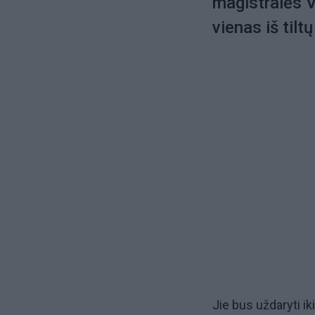
magistralės V
vienas iš tiltų
Jie bus uždaryti ik