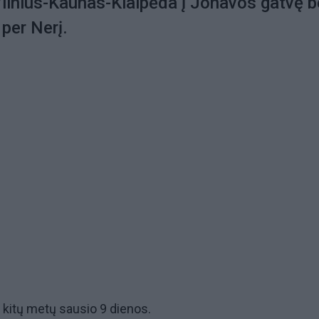
ilnius-Kaunas-Klaipėda į Jonavos gatvę b
 per Nerį.
i kitų metų sausio 9 dienos.