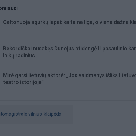
omiausi
Geltonuoja agurkų lapai: kalta ne liga, o viena dažna kl
Rekordiškai nusekęs Dunojus atidengė II pasaulinio ka
laikų radinius
Mirė garsi lietuvių aktorė: „Jos vaidmenys išliks Lietuv
teatro istorijoje“
tomagistralė vilnius-klaipėda