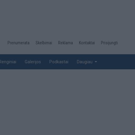
Desktop
Prenumerata
Skelbimai
Reklama
Kontaktai
Prisijungti
menu
top
Renginiai
Galerijos
Podkastai
Daugiau