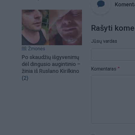
Komenta
Rašyti kome
Jūsų vardas
Žmonės
Po skaudžių išgyvenimų
dėl dingusio augintinio –
Komentaras
žinia iš Ruslano Kirilkino
(2)