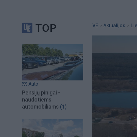
TOP
VE
>
Aktualijos
>
Li
Auto
Pensijų pinigai -
naudotiems
automobiliams
(1)