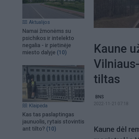
Aktualijos
Namai žmonėms su
psichikos ir intelekto
Kaune u
negalia - ir pietinėje
miesto dalyje
(10)
Vilniaus
tiltas
BNS
2022-11-21 07:18
Klaipėda
Kas tas paslaptingas
jaunuolis, rytais stovintis
Kaune dėl re
ant tilto?
(10)