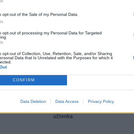
In
as kelio ruožas Lietuvoje – maksimalus eismo intensyvu
is čia siekia iki 78 tūkst. automobilių per parą.
o opt-out of the Sale of my Personal Data.
In
to opt-out of processing my Personal Data for Targeted
ing.
In
o opt-out of Collection, Use, Retention, Sale, and/or Sharing
ersonal Data that Is Unrelated with the Purposes for which it
lected.
Out
CONFIRM
Data Deletion
Data Access
Privacy Policy
acijos grįžusi Karina
Jūros šventę anksčiau puošęs
jo didžiausią savo
Anatolijus Klemencovas: gal jau
užtenka