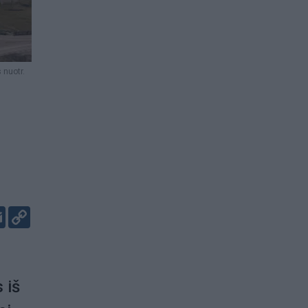
 nuotr.
er
kedIn
Email
Copy
Link
 iš