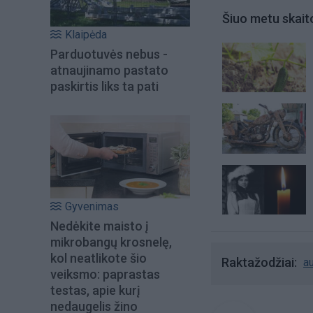
Šiuo metu skait
Klaipėda
Parduotuvės nebus -
atnaujinamo pastato
paskirtis liks ta pati
Gyvenimas
Nedėkite maisto į
mikrobangų krosnelę,
kol neatlikote šio
Raktažodžiai
au
veiksmo: paprastas
testas, apie kurį
nedaugelis žino