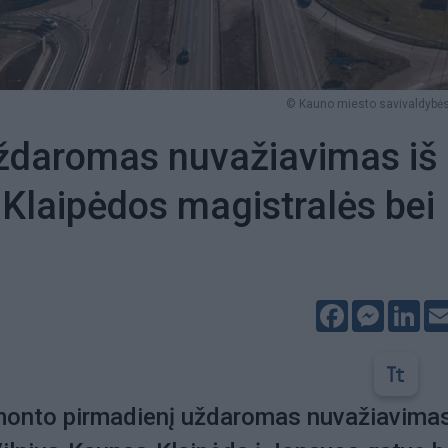
© Kauno miesto savivaldybės
ždaromas nuvažiavimas iš
-Klaipėdos magistralės bei
Facebook
Messeng
Lin
monto pirmadienį uždaromas nuvažiavimas