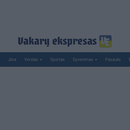
Jūra
Sportas
Pasaulis
Verslas
Gyvenimas