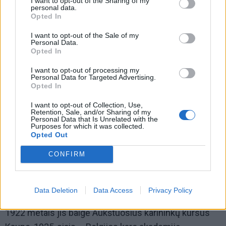
I want to opt-out of the Sharing of my
personal data.
Opted In
I want to opt-out of the Sale of my
Personal Data.
Opted In
I want to opt-out of processing my
Personal Data for Targeted Advertising.
Opted In
Būdamas Vilniaus karo komendanto padėjėju
I want to opt-out of Collection, Use,
Retention, Sale, and/or Sharing of my
(faktiškai ėjo komendanto pareigas) 1919 metų
Personal Data that Is Unrelated with the
Purposes for which it was collected.
sausio 1 dieną su kitais savanoriais Gedimino pilies
Opted Out
bokšte iškėlė tautinę vėliavą. 1920-1921 Steigiamojo
CONFIRM
Seimo atstovas, priklausė Lietuvos socialistų
liaudininkų demokratų frakcijai, 1921 metais mandato
atsisakė.
Data Deletion
Data Access
Privacy Policy
1922 metais jis baigė Aukštuosius karininkų kursus