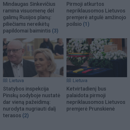
Mindaugas Sinkevičius
Pirmoji atkurtos
ramina visuomenę dėl
nepriklausomos Lietuvos
galimų Rusijos planų:
premjerė atgulė amžinojo
piliečiams nereikėtų
poilsio
(1)
papildomai baimintis
(3)
Lietuva
Lietuva
Statybos inspekcija
Ketvirtadienį bus
Pinskų sodyboje nustatė
palaidota pirmoji
dar vieną pažeidimą:
nepriklausomos Lietuvos
nurodyta nugriauti dalį
premjerė Prunskienė
terasos
(2)