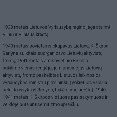
1939 metais Lietuvos Vyriausybę ragino jėga atsiimti
Vilnių ir Vilniaus kraštą.
1940 metais sovietams okupavus Lietuvą, K. Škirpa
Berlyne su kitais suorganizavo Lietuvių aktyvistų
frontą, 1941 metais antisovietinio Birželio
sukilimo vienas rengėjų; jam prasidėjus Lietuvių
aktyvistų fronto paskelbtas Lietuvos laikinosios
vyriausybės ministru pirmininku (Vokietijos valdžia
neleido išvykti iš Berlyno, taikė namų areštą). 1940-
1941 metais K. Škirpos viešuose pasisakymuose ir
veikloje būta antisemitizmo apraiškų.