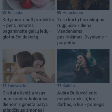
Receptai
Horoskopai
Kefyras ir dar 3 produktai
Taro kortų horoskopas
– per 5 minutes
rugpjūčio 7 dienai:
pagaminsite gaivų ledų-
Vandeniams –
glotnučio desertą
pasirinkimas, Dvyniams –
pagreitis
Laisvalaikis
Kultūra
Greitai atleidžia visas
Aušra Butkevičienė:
nuoskaudas: kokiomis
negaliu atskirti, kur -
dienomis gimsta patys
darbas, o kur - pomėgis
atlaidžiausi žmonės?