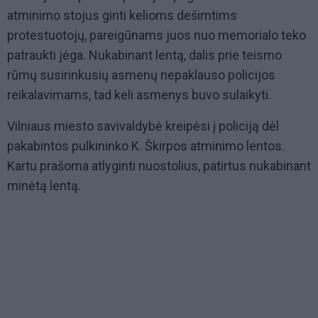
atminimo stojus ginti kelioms dešimtims
protestuotojų, pareigūnams juos nuo memorialo teko
patraukti jėga. Nukabinant lentą, dalis prie teismo
rūmų susirinkusių asmenų nepaklauso policijos
reikalavimams, tad keli asmenys buvo sulaikyti.
Vilniaus miesto savivaldybė kreipėsi į policiją dėl
pakabintos pulkininko K. Škirpos atminimo lentos.
Kartu prašoma atlyginti nuostolius, patirtus nukabinant
minėtą lentą.