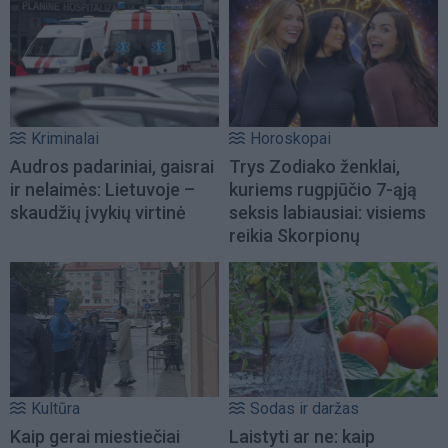
Kriminalai
Horoskopai
Audros padariniai, gaisrai
Trys Zodiako ženklai,
ir nelaimės: Lietuvoje –
kuriems rugpjūčio 7-ąją
skaudžių įvykių virtinė
seksis labiausiai: visiems
reikia Skorpionų
Kultūra
Sodas ir daržas
Kaip gerai miestiečiai
Laistyti ar ne: kaip