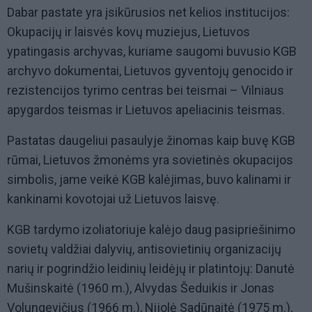
Dabar pastate yra įsikūrusios net kelios institucijos:
Okupacijų ir laisvės kovų muziejus, Lietuvos
ypatingasis archyvas, kuriame saugomi buvusio KGB
archyvo dokumentai, Lietuvos gyventojų genocido ir
rezistencijos tyrimo centras bei teismai – Vilniaus
apygardos teismas ir Lietuvos apeliacinis teismas.
Pastatas daugeliui pasaulyje žinomas kaip buvę KGB
rūmai, Lietuvos žmonėms yra sovietinės okupacijos
simbolis, jame veikė KGB kalėjimas, buvo kalinami ir
kankinami kovotojai už Lietuvos laisvę.
KGB tardymo izoliatoriuje kalėjo daug pasipriešinimo
sovietų valdžiai dalyvių, antisovietinių organizacijų
narių ir pogrindžio leidinių leidėjų ir platintojų: Danutė
Mušinskaitė (1960 m.), Alvydas Šeduikis ir Jonas
Volungevičius (1966 m.), Nijolė Sadūnaitė (1975 m.),