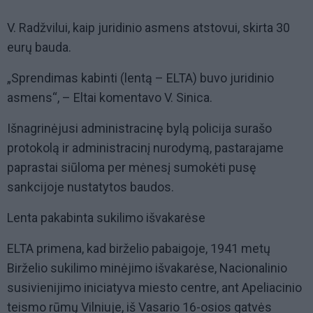
V. Radžvilui, kaip juridinio asmens atstovui, skirta 30
eurų bauda.
„Sprendimas kabinti (lentą – ELTA) buvo juridinio
asmens“, – Eltai komentavo V. Sinica.
Išnagrinėjusi administracinę bylą policija surašo
protokolą ir administracinį nurodymą, pastarajame
paprastai siūloma per mėnesį sumokėti pusę
sankcijoje nustatytos baudos.
L enta pakabinta sukilimo išvakarėse
ELTA primena, kad birželio pabaigoje, 1941 metų
Birželio sukilimo minėjimo išvakarėse, Nacionalinio
susivienijimo iniciatyva miesto centre, ant Apeliacinio
teismo rūmų Vilniuje, iš Vasario 16-osios gatvės