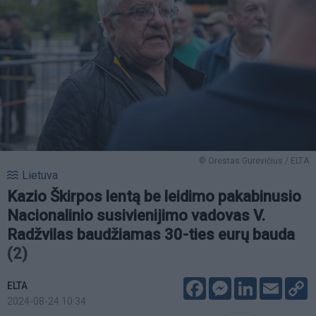
© Orestas Gurevičius / ELTA
Lietuva
Kazio Škirpos lentą be leidimo pakabinusio
Nacionalinio susivienijimo vadovas V.
Radžvilas baudžiamas 30-ties eurų bauda
(2)
Facebook
Messenger
LinkedIn
Email
C
ELTA
L
2024-08-24 10:34