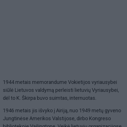
1944 metais memorandume Vokietijos vyriausybei
siūlė Lietuvos valdymą perleisti lietuvių Vyriausybei,
dėl to K. Škirpa buvo suimtas, internuotas.
1946 metais jis išvyko į Airiją, nuo 1949 metų gyveno
Jungtinėse Amerikos Valstijose, dirbo Kongreso
bibliotekoje Vašingtone. Veikė lietuvių organizacijose,