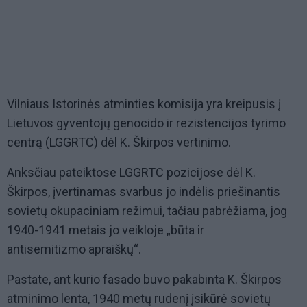
Vilniaus Istorinės atminties komisija yra kreipusis į
Lietuvos gyventojų genocido ir rezistencijos tyrimo
centrą (LGGRTC) dėl K. Škirpos vertinimo.
Anksčiau pateiktose LGGRTC pozicijose dėl K.
Škirpos, įvertinamas svarbus jo indėlis priešinantis
sovietų okupaciniam režimui, tačiau pabrėžiama, jog
1940-1941 metais jo veikloje „būta ir
antisemitizmo apraiškų“.
Pastate, ant kurio fasado buvo pakabinta K. Škirpos
atminimo lenta, 1940 metų rudenį įsikūrė sovietų