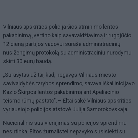
Vilniaus apskrities policija šios atminimo lentos
pakabinimą įvertino kaip savavaldžiavimą ir rugpjūčio
12 dieną partijos vadovui surašė administracinių
nusižengimų protokolą su administraciniu nurodymu
skirti 30 eurų baudą.
„Surašytas už tai, kad, negavęs Vilniaus miesto
savivaldybės tarybos sprendimo, savavališkai inicijavo
Kazio Škirpos lentos pakabinimą ant Apeliacinio
teismo rūmų pastato”, – Eltai sakė Vilniaus apskrities
vyriausiojo policijos atstovė Julija Samorokovskaja.
Nacionalinis susivienijimas su policijos sprendimu
nesutinka. Eltos žurnalistei nepavyko susisiekti su