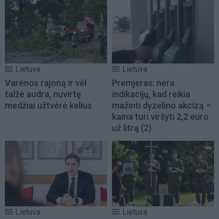
Lietuva
Lietuva
Varėnos rajoną ir vėl
Premjeras: nėra
talžė audra, nuvirtę
indikacijų, kad reikia
medžiai užtvėrė kelius
mažinti dyzelino akcizą –
kaina turi viršyti 2,2 euro
už litrą
(2)
Lietuva
Lietuva