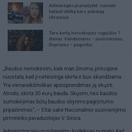
Aiškiaregės pranašystė: numatė
katastrofišką karo pabaigą
Ukrainoje
Taro kortų horoskopas rugpjūčio 7
dienai: Vandeniams – pasirinkimas,
Dvyniams – pagreitis
„Baudos nemokėsim, kiek man žinoma, principinė
nuostata, kad ji neteisinga skirta ir bus skundžiama.
Yra vienareikšmiškas apsisprendimas ją skųsti.
Atrodo, skirta 30 eurų bauda. Skųsim, nes baudos
sumokėjimas būtų baudos skyrimo pagrįstumo
pripažinimas“, – Eltai sakė Nacionalinio susivienijimo
pirmininko pavaduotojas V. Sinica.
Administracinių nusižengimų kodeksas numato, kad