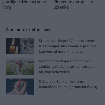
įvardijo didžiausią savo
Klemencovas: gal jau
norą
užtenka
Šiuo metu skaitomiausi
Kraupi avarija prie Vilniaus atėmė
tris brangiausius žmones: pranešė,
kaip bus atsisveikinama su
mergaite, jos mama ir močiute
Dienos horoskopas 12 Zodiako
ženklų: gali būti lengviau nutraukti
tai, kas nebeveikia
5 Zodiako ženklai, kuriems
finansiškai sekasi geriausiai iš visų