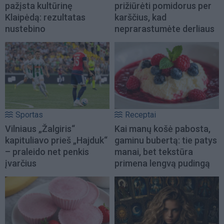
pažįsta kultūrinę
prižiūrėti pomidorus per
Klaipėdą: rezultatas
karščius, kad
nustebino
neprarastumėte derliaus
Sportas
Receptai
Vilniaus „Žalgiris“
Kai manų košė pabosta,
kapituliavo prieš „Hajduk“
gaminu bubertą: tie patys
– praleido net penkis
manai, bet tekstūra
įvarčius
primena lengvą pudingą