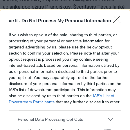
aplankė popiežius Pranciškus. Šventasis Tėvas lankė
kameras, kuriose per didžiąsias sovietų represijas
ve.lt -
Do Not Process My Personal Information
buvo uždaryta daugelis žymių Lietuvos gyventojų,
kovotojų, rezistentų, vyskupų, kunigų ir pasauliečių,
If you wish to opt-out of the sale, sharing to third parties, or
kurie iš ten daugiau nebeišėjo gyvi.
processing of your personal or sensitive information for
targeted advertising by us, please use the below opt-out
Kaip rašoma Visuotinėje lietuvių enciklopedijoje, 1895
section to confirm your selection. Please note that after your
opt-out request is processed you may continue seeing
metais Namajūnuose (Pasvalio raj.) gimęs K. Škirpa
interest-based ads based on personal information utilized by
1918 metų viduryje pirmasis savanoriu stojo į
us or personal information disclosed to third parties prior to
Lietuvos kariuomenę, dalyvavo Nepriklausomybės
your opt-out. You may separately opt-out of the further
disclosure of your personal information by third parties on the
karo kovose su Sovietų Rusijos kariniais
IAB’s list of downstream participants. This information may
daliniais, bermontininkais ir Lenkijos kariuomene.
also be disclosed by us to third parties on the
IAB’s List of
Downstream Participants
that may further disclose it to other
third parties.
Personal Data Processing Opt Outs