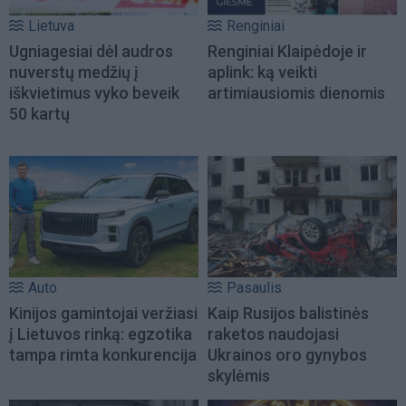
Lietuva
Renginiai
Ugniagesiai dėl audros
Renginiai Klaipėdoje ir
nuverstų medžių į
aplink: ką veikti
iškvietimus vyko beveik
artimiausiomis dienomis
50 kartų
Auto
Pasaulis
Kinijos gamintojai veržiasi
Kaip Rusijos balistinės
į Lietuvos rinką: egzotika
raketos naudojasi
tampa rimta konkurencija
Ukrainos oro gynybos
skylėmis