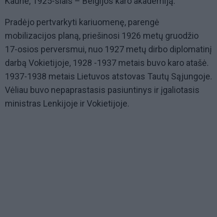
Kaune, 1925-siais – Belgijos karo akademiją.
Pradėjo pertvarkyti kariuomenę, parengė
mobilizacijos planą, priešinosi 1926 metų gruodžio
17-osios perversmui, nuo 1927 metų dirbo diplomatinį
darbą Vokietijoje, 1928 -1937 metais buvo karo atašė.
1937-1938 metais Lietuvos atstovas Tautų Sąjungoje.
Vėliau buvo nepaprastasis pasiuntinys ir įgaliotasis
ministras Lenkijoje ir Vokietijoje.