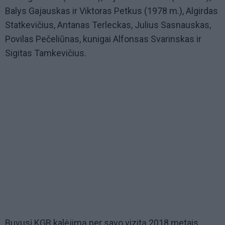
Balys Gajauskas ir Viktoras Petkus (1978 m.), Algirdas
Statkevičius, Antanas Terleckas, Julius Sasnauskas,
Povilas Pečeliūnas, kunigai Alfonsas Svarinskas ir
Sigitas Tamkevičius.
Buvusį KGB kalėjimą per savo vizitą 2018 metais