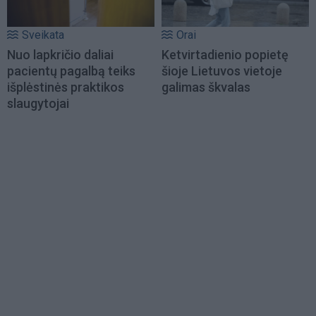
Sveikata
Orai
Nuo lapkričio daliai
Ketvirtadienio popietę
pacientų pagalbą teiks
šioje Lietuvos vietoje
išplėstinės praktikos
galimas škvalas
slaugytojai