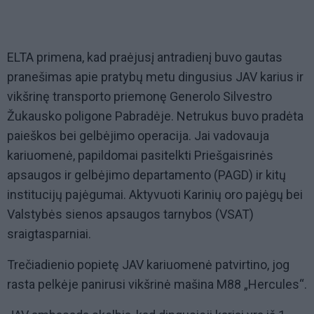
ELTA primena, kad praėjusį antradienį buvo gautas
pranešimas apie pratybų metu dingusius JAV karius ir
vikšrinę transporto priemonę Generolo Silvestro
Žukausko poligone Pabradėje. Netrukus buvo pradėta
paieškos bei gelbėjimo operacija. Jai vadovauja
kariuomenė, papildomai pasitelkti Priešgaisrinės
apsaugos ir gelbėjimo departamento (PAGD) ir kitų
institucijų pajėgumai. Aktyvuoti Karinių oro pajėgų bei
Valstybės sienos apsaugos tarnybos (VSAT)
sraigtasparniai.
Trečiadienio popietę JAV kariuomenė patvirtino, jog
rasta pelkėje panirusi vikšrinė mašina M88 „Hercules“.