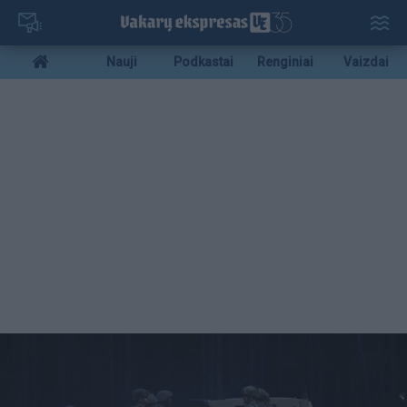
Pereiti
į
pagrindinį
Mobile
Nauji
Podkastai
Renginiai
Vaizdai
turinį
menu
bottom