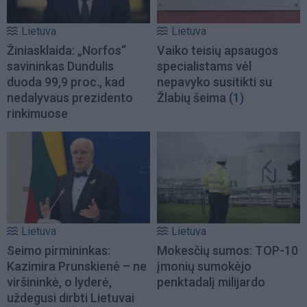
Lietuva
Lietuva
Žiniasklaida: „Norfos“
Vaiko teisių apsaugos
savininkas Dundulis
specialistams vėl
duoda 99,9 proc., kad
nepavyko susitikti su
nedalyvaus prezidento
Žlabių šeima
(1)
rinkimuose
Lietuva
Lietuva
Seimo pirmininkas:
Mokesčių sumos: TOP-10
Kazimira Prunskienė – ne
įmonių sumokėjo
viršininkė, o lyderė,
penktadalį milijardo
uždegusi dirbti Lietuvai