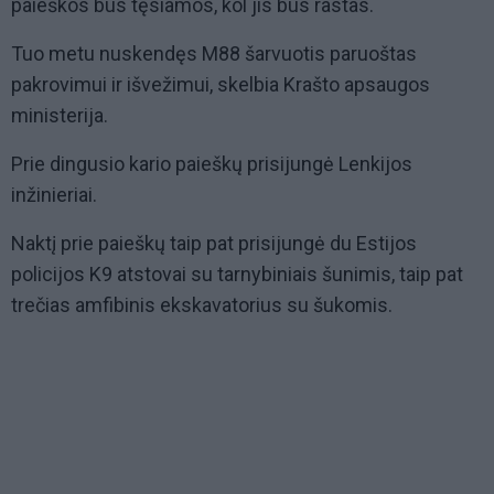
paieškos bus tęsiamos, kol jis bus rastas.
Tuo metu nuskendęs M88 šarvuotis paruoštas
pakrovimui ir išvežimui, skelbia Krašto apsaugos
ministerija.
Prie dingusio kario paieškų prisijungė Lenkijos
inžinieriai.
Naktį prie paieškų taip pat prisijungė du Estijos
policijos K9 atstovai su tarnybiniais šunimis, taip pat
trečias amfibinis ekskavatorius su šukomis.