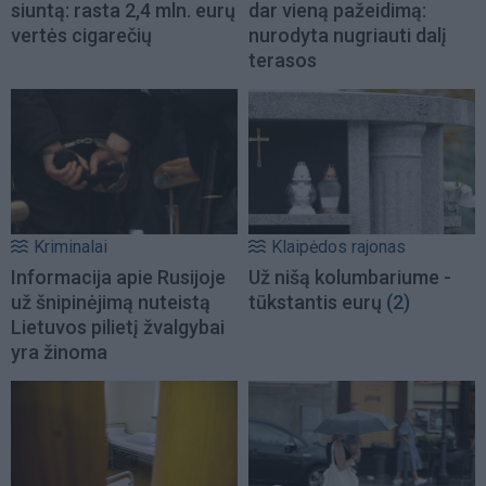
siuntą: rasta 2,4 mln. eurų
dar vieną pažeidimą:
vertės cigarečių
nurodyta nugriauti dalį
terasos
Kriminalai
Klaipėdos rajonas
Informacija apie Rusijoje
Už nišą kolumbariume -
už šnipinėjimą nuteistą
tūkstantis eurų
(2)
Lietuvos pilietį žvalgybai
yra žinoma