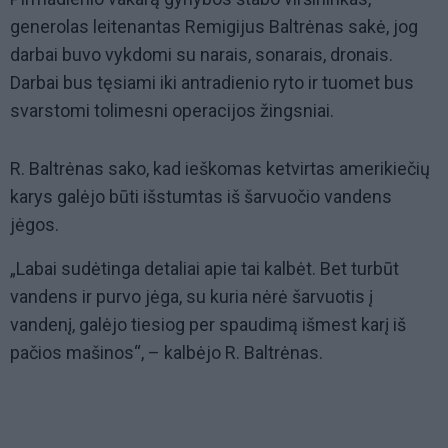
generolas leitenantas Remigijus Baltrėnas sakė, jog
darbai buvo vykdomi su narais, sonarais, dronais.
Darbai bus tęsiami iki antradienio ryto ir tuomet bus
svarstomi tolimesni operacijos žingsniai.
R. Baltrėnas sako, kad ieškomas ketvirtas amerikiečių
karys galėjo būti išstumtas iš šarvuočio vandens
jėgos.
„Labai sudėtinga detaliai apie tai kalbėt. Bet turbūt
vandens ir purvo jėga, su kuria nėrė šarvuotis į
vandenį, galėjo tiesiog per spaudimą išmest karį iš
pačios mašinos“, – kalbėjo R. Baltrėnas.