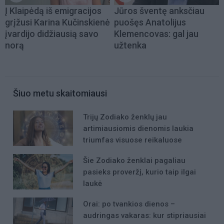
Į Klaipėdą iš emigracijos
Jūros šventę anksčiau
grįžusi Karina Kučinskienė
puošęs Anatolijus
įvardijo didžiausią savo
Klemencovas: gal jau
norą
užtenka
Šiuo metu skaitomiausi
Trijų Zodiako ženklų jau
artimiausiomis dienomis laukia
triumfas visuose reikaluose
Šie Zodiako ženklai pagaliau
pasieks proveržį, kurio taip ilgai
laukė
Orai: po tvankios dienos –
audringas vakaras: kur stipriausiai