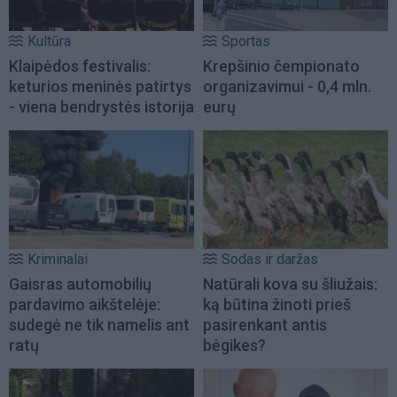
Kultūra
Sportas
Klaipėdos festivalis:
Krepšinio čempionato
keturios meninės patirtys
organizavimui - 0,4 mln.
- viena bendrystės istorija
eurų
Kriminalai
Sodas ir daržas
Gaisras automobilių
Natūrali kova su šliužais:
pardavimo aikštelėje:
ką būtina žinoti prieš
sudegė ne tik namelis ant
pasirenkant antis
ratų
bėgikes?