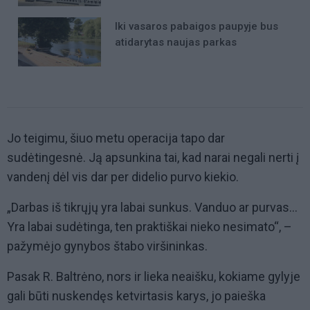
Iki vasaros pabaigos paupyje bus
atidarytas naujas parkas
Jo teigimu, šiuo metu operacija tapo dar
sudėtingesnė. Ją apsunkina tai, kad narai negali nerti į
vandenį dėl vis dar per didelio purvo kiekio.
„Darbas iš tikrųjų yra labai sunkus. Vanduo ar purvas...
Yra labai sudėtinga, ten praktiškai nieko nesimato“, –
pažymėjo gynybos štabo viršininkas.
Pasak R. Baltrėno, nors ir lieka neaišku, kokiame gylyje
gali būti nuskendęs ketvirtasis karys, jo paieška