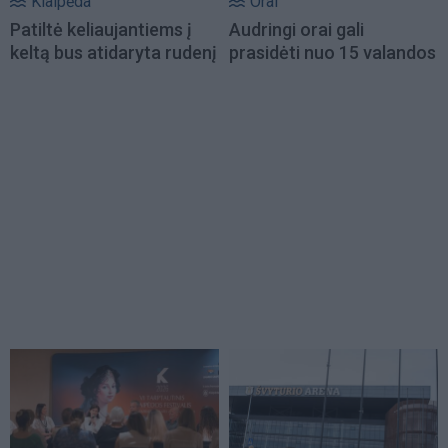
Klaipėda
Orai
Patiltė keliaujantiems į
Audringi orai gali
keltą bus atidaryta rudenį
prasidėti nuo 15 valandos