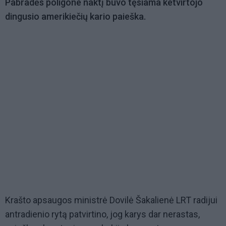
Pabradės poligone naktį buvo tęsiama ketvirtojo
dingusio amerikiečių kario paieška.
Krašto apsaugos ministrė Dovilė Šakalienė LRT radijui
antradienio rytą patvirtino, jog karys dar nerastas,