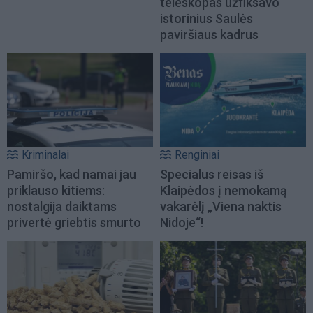
teleskopas užfiksavo
istorinius Saulės
paviršiaus kadrus
Kriminalai
Renginiai
Pamiršo, kad namai jau
Specialus reisas iš
priklauso kitiems:
Klaipėdos į nemokamą
nostalgija daiktams
vakarėlį „Viena naktis
privertė griebtis smurto
Nidoje“!