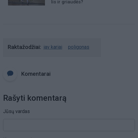
lis ir griaudės?
Raktažodžiai
jav kariai
poligonas
Komentarai
Rašyti komentarą
Jūsų vardas