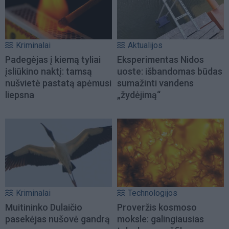
Kriminalai
Aktualijos
Padegėjas į kiemą tyliai
Eksperimentas Nidos
įsliūkino naktį: tamsą
uoste: išbandomas būdas
nušvietė pastatą apėmusi
sumažinti vandens
liepsna
„žydėjimą“
Kriminalai
Technologijos
Muitininko Dulaičio
Proveržis kosmoso
pasekėjas nušovė gandrą
moksle: galingiausias