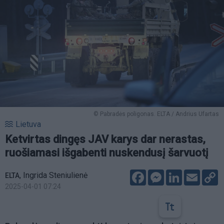
© Pabradės poligonas. ELTA / Andrius Ufartas
Lietuva
Ketvirtas dingęs JAV karys dar nerastas,
ruošiamasi išgabenti nuskendusį šarvuotį
Facebook
Messenger
LinkedIn
Email
C
,
Ingrida Steniulienė
ELTA
L
2025-04-01 07:24