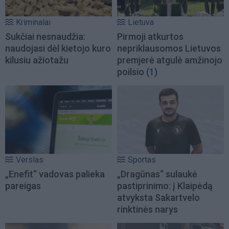
Kriminalai
Lietuva
Sukčiai nesnaudžia:
Pirmoji atkurtos
naudojasi dėl kietojo kuro
nepriklausomos Lietuvos
kilusiu ažiotažu
premjerė atgulė amžinojo
poilsio
(1)
Verslas
Sportas
„Enefit“ vadovas palieka
„Dragūnas“ sulaukė
pareigas
pastiprinimo: į Klaipėdą
atvyksta Sakartvelo
rinktinės narys