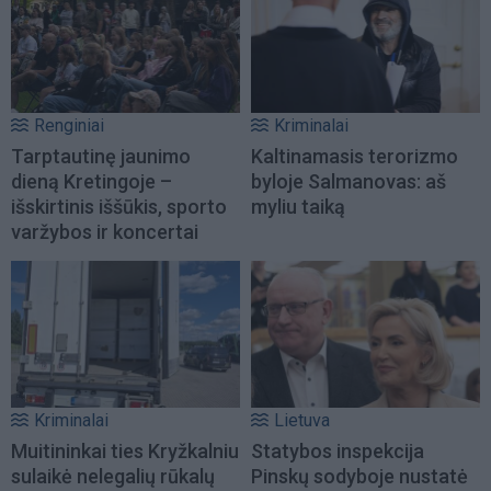
Renginiai
Kriminalai
Tarptautinę jaunimo
Kaltinamasis terorizmo
dieną Kretingoje –
byloje Salmanovas: aš
išskirtinis iššūkis, sporto
myliu taiką
varžybos ir koncertai
Kriminalai
Lietuva
Muitininkai ties Kryžkalniu
Statybos inspekcija
sulaikė nelegalių rūkalų
Pinskų sodyboje nustatė