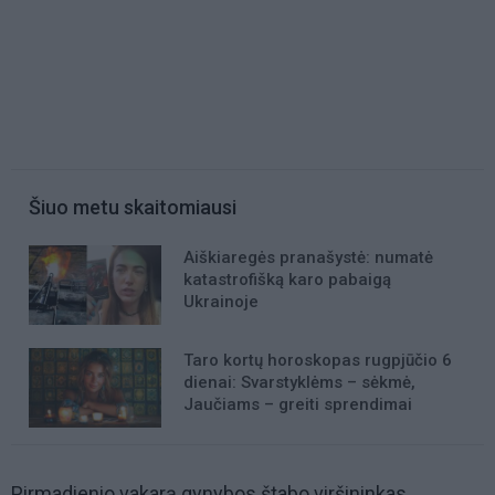
Šiuo metu skaitomiausi
Aiškiaregės pranašystė: numatė
katastrofišką karo pabaigą
Ukrainoje
Taro kortų horoskopas rugpjūčio 6
dienai: Svarstyklėms – sėkmė,
Jaučiams – greiti sprendimai
Pirmadienio vakarą gynybos štabo viršininkas,