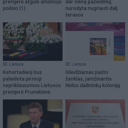
premjerė atgulė amžinojo
dar vieną pažeidimą:
poilsio
(1)
nurodyta nugriauti dalį
terasos
Lietuva
Lietuva
Ketvirtadienį bus
Išleidžiamas pašto
palaidota pirmoji
ženklas, įamžinantis
nepriklausomos Lietuvos
Nidos dailininkų koloniją
premjerė Prunskienė