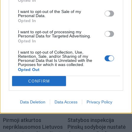
Opted In
I want to opt-out of the Sale of my
Personal Data.
Opted In
I want to opt-out of processing my
Personal Data for Targeted Advertising.
Opted In
I want to opt-out of Collection, Use,
Retention, Sale, and/or Sharing of my
TAIP PAT SKAITYKITE
Personal Data that Is Unrelated with the
Purposes for which it was collected.
Opted Out
CONFIRM
Data Deletion
Data Access
Privacy Policy
Lietuva
Lietuva
Pirmoji atkurtos
Statybos inspekcija
nepriklausomos Lietuvos
Pinskų sodyboje nustatė