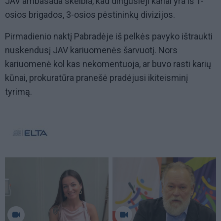
JAV ambasada skelbia, kad dingusieji kariai yra iš 1-
osios brigados, 3-osios pėstininkų divizijos.
Pirmadienio naktį Pabradėje iš pelkės pavyko ištraukti
nuskendusį JAV kariuomenės šarvuotį. Nors
kariuomenė kol kas nekomentuoja, ar buvo rasti karių
kūnai, prokuratūra pranešė pradėjusi ikiteisminį
tyrimą.