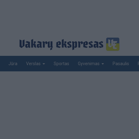
Jūra
Sportas
Pasaulis
Verslas
Gyvenimas