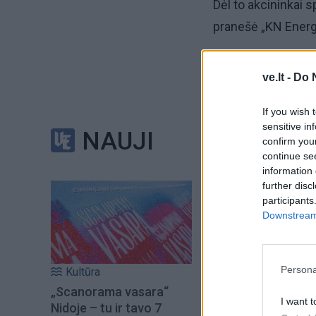
Dėl to akcininkai 
pranešė „KN Energ
Iš viso akcininkai 
ve.lt -
Do 
eurų siūloma skirti
tūkst. eurų – skirt
If you wish 
sensitive in
NAUJI
confirm you
Po dvejų nuostoli
continue se
dividendų, arba 0,
information 
further disc
nemokėjo.
participants
Downstream 
2023–2050 metų „
išmokėti bent 5 ml
Persona
Kultūra
nuo 2030 metų jie
„Scanorama vasara“
2031–2050 metais 
I want t
Nidoje – tu ir tavo 7