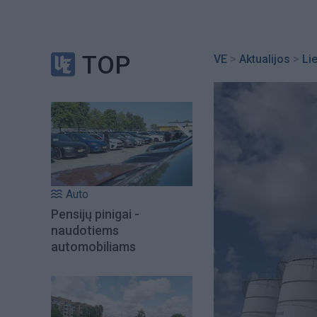
TOP
VE
>
Aktualijos
>
Li
Auto
Pensijų pinigai -
naudotiems
automobiliams