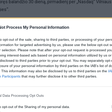
spręs balandžio 30 dieną, pirmadienį per „Nasdaq“ Vilniaus
ies“.
spręs dėl 21,85 mln. eurų paskirstytino pelno, iš kurio 13,1
Not Process My Personal Information
 investicijoms, 13,23 mln. eurų – perkelti į kitus metus, d
i paramai.
to opt-out of the sale, sharing to third parties, or processing of your per
formation for targeted advertising by us, please use the below opt-out s
r selection. Please note that after your opt-out request is processed y
ngų metų bendrovė už 2023 metus pernai išmokėjo 5 mln
eing interest-based ads based on personal information utilized by us or
0131 euro akcijai. Už 2022 ir 2021 metus įmonė dividendų
disclosed to third parties prior to your opt-out. You may separately opt-
losure of your personal information by third parties on the IAB’s list of
. This information may also be disclosed by us to third parties on the
IA
Participants
that may further disclose it to other third parties.
KN Energies“ strategijoje numatyta nuo 2026 metų kas
n. eurų dividendų, numatant apie 5 proc. jų pajamingumą,
l Data Processing Opt Outs
ms planuojama skirti po 12 mln. eurų. Prognozuojama, k
iš viso bus išmokėta mažiausiai 240 mln. eurų dividendų
o opt-out of the Sharing of my personal data.