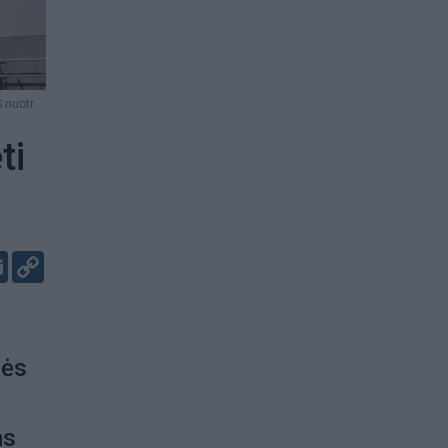
 nuotr.
ti
er
kedIn
Email
Copy
Link
bės
ms