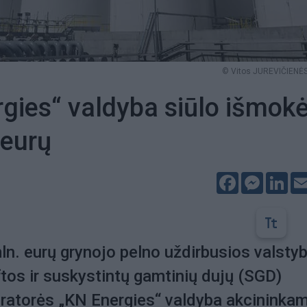
© Vitos JUREVIČIENĖS
gies“ valdyba siūlo išmokė
 eurų
Facebook
Messeng
Lin
ln. eurų grynojo pelno uždirbusios valsty
os ir suskystintų gamtinių dujų (SGD)
eratorės „KN Energies“ valdyba akcininka