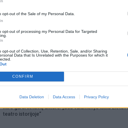
In
o opt-out of the Sale of my Personal Data.
In
to opt-out of processing my Personal Data for Targeted
ing.
In
o opt-out of Collection, Use, Retention, Sale, and/or Sharing
ersonal Data that Is Unrelated with the Purposes for which it
lected.
Out
CONFIRM
omiausi
Data Deletion
Data Access
Privacy Policy
Mirė garsi lietuvių aktorė: „Jos vaidmenys išliks Lietuv
teatro istorijoje“