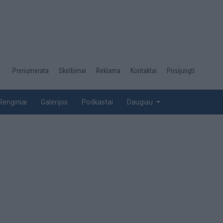
Desktop
Prenumerata
Skelbimai
Reklama
Kontaktai
Prisijungti
menu
top
Renginiai
Galerijos
Podkastai
Daugiau