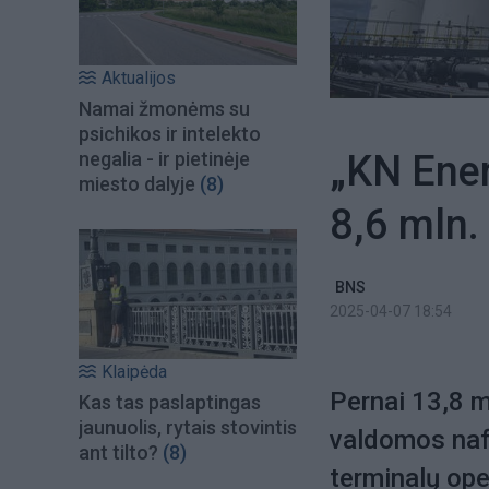
Aktualijos
Namai žmonėms su
psichikos ir intelekto
„KN Ener
negalia - ir pietinėje
miesto dalyje
(8)
8,6 mln.
BNS
2025-04-07 18:54
Klaipėda
Pernai 13,8 m
Kas tas paslaptingas
jaunuolis, rytais stovintis
valdomos naft
ant tilto?
(8)
terminalų op