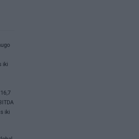
augo
 iki
 16,7
EBITDA
s iki
lobal