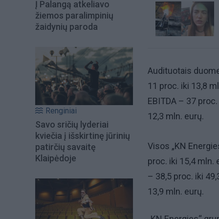
Į Palangą atkeliavo
žiemos paralimpinių
žaidynių paroda
Audituotais duome
11 proc. iki 13,8 m
EBITDA – 37 proc. 
Renginiai
12,3 mln. eurų.
Savo sričių lyderiai
kviečia į išskirtinę jūrinių
Visos „KN Energie
patirčių savaitę
Klaipėdoje
proc. iki 15,4 mln
– 38,5 proc. iki 49
13,9 mln. eurų.
„KN Energies“ gru