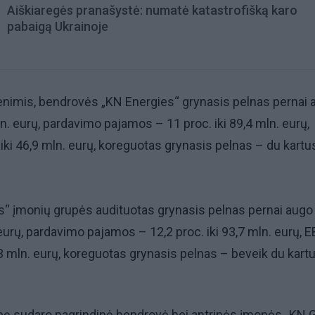
Aiškiaregės pranašystė: numatė katastrofišką karo
pabaigą Ukrainoje
nimis, bendrovės „KN Energies“ grynasis pelnas pernai 
ln. eurų, pardavimo pajamos – 11 proc. iki 89,4 mln. eurų,
iki 46,9 mln. eurų, koreguotas grynasis pelnas – du kartus
s“ įmonių grupės audituotas grynasis pelnas pernai augo
. eurų, pardavimo pajamos – 12,2 proc. iki 93,7 mln. eurų, 
,3 mln. eurų, koreguotas grynasis pelnas – beveik du kartu
pę sudaro pagrindinė bendrovė bei antrinės įmonės „KN G