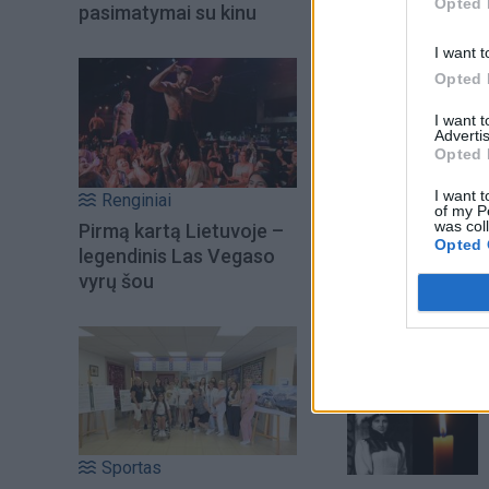
Opted 
pasimatymai su kinu
I want t
Opted 
I want 
Advertis
Opted 
I want t
Renginiai
of my P
was col
Pirmą kartą Lietuvoje –
Opted 
legendinis Las Vegaso
vyrų šou
Šiuo metu skait
Sportas