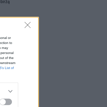
 biržą
3 mln.
ar 100
sonal or
ection to
ou may
. eurų
 personal
out of the
 downstream
B’s List of
met
 o
ad
.