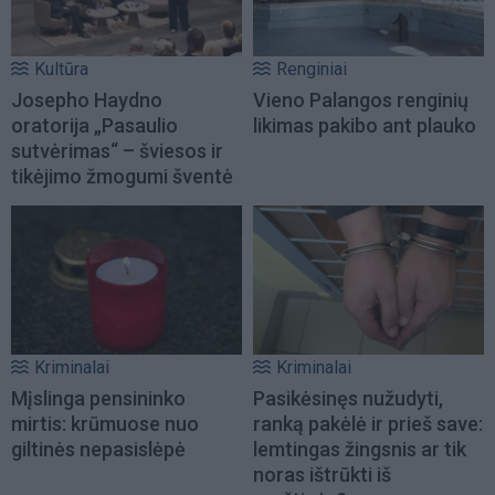
Kultūra
Renginiai
Josepho Haydno
Vieno Palangos renginių
oratorija „Pasaulio
likimas pakibo ant plauko
sutvėrimas“ – šviesos ir
tikėjimo žmogumi šventė
Kriminalai
Kriminalai
Mįslinga pensininko
Pasikėsinęs nužudyti,
mirtis: krūmuose nuo
ranką pakėlė ir prieš save:
giltinės nepasislėpė
lemtingas žingsnis ar tik
noras ištrūkti iš