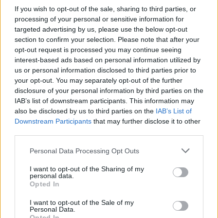
If you wish to opt-out of the sale, sharing to third parties, or
Lietuva
Lietuva
processing of your personal or sensitive information for
targeted advertising by us, please use the below opt-out
Plungė šoka viliotinį
Po paauglių smurto
section to confirm your selection. Please note that after your
naujakuriams, vardija
protrūkių – specialistų
opt-out request is processed you may continue seeing
privalumus
(1)
žodis: kodėl jie smurtą
interest-based ads based on personal information utilized by
paverčia reginiu?
us or personal information disclosed to third parties prior to
your opt-out. You may separately opt-out of the further
disclosure of your personal information by third parties on the
IAB’s list of downstream participants. This information may
also be disclosed by us to third parties on the
IAB’s List of
Downstream Participants
that may further disclose it to other
third parties.
Lietuva
Lietuva
Personal Data Processing Opt Outs
Smurtas artimoje
Užulėnyje – Smetoninių
I want to opt-out of the Sharing of my
aplinkoje: orderiai nuo
šventė: istorikai kels
personal data.
tragedijų neapsaugo,
neatsakytus prezidento
Opted In
norima griežtinti
epochos klausimus
(2)
I want to opt-out of the Sale of my
įstatymus
Personal Data.
Opted In