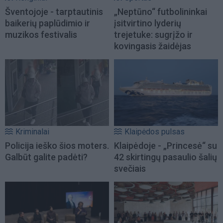
Šventojoje - tarptautinis
„Neptūno“ futbolininkai
baikerių paplūdimio ir
įsitvirtino lyderių
muzikos festivalis
trejetuke: sugrįžo ir
kovingasis žaidėjas
Kriminalai
Klaipėdos pulsas
Policija ieško šios moters.
Klaipėdoje - „Princesė“ su
Galbūt galite padėti?
42 skirtingų pasaulio šalių
svečiais