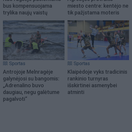
bus kompensuojama
miesto centre: kentėjo ne
trylika naujų vaistų
tik pažįstama moteris
Sportas
Sportas
Antrojoje Melnragėje
Klaipėdoje vyks tradicinis
galynėjosi su bangomis:
rankinio turnyras
„Adrenalino buvo
išskirtinei asmenybei
daugiau, negu galėtume
atminti
pagalvoti“