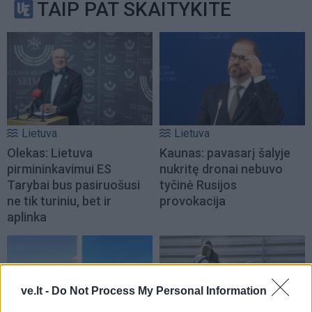
TAIP PAT SKAITYKITE
Lietuva
Lietuva
Olekas: Lietuva
Kaunas: pavasarį šalyje
pirmininkavimui ES
nukritę dronai nebuvo
Tarybai bus pasiruošusi
tyčinė Rusijos
ne tik turiniu, bet ir
provokacija
aplinka
ve.lt -
Do Not Process My Personal Information