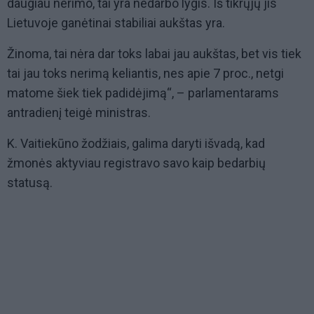
daugiau nerimo, tai yra nedarbo lygis. Iš tikrųjų jis
Lietuvoje ganėtinai stabiliai aukštas yra.
Žinoma, tai nėra dar toks labai jau aukštas, bet vis tiek
tai jau toks nerimą keliantis, nes apie 7 proc., netgi
matome šiek tiek padidėjimą“, – parlamentarams
antradienį teigė ministras.
K. Vaitiekūno žodžiais, galima daryti išvadą, kad
žmonės aktyviau registravo savo kaip bedarbių
statusą.