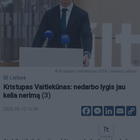
© Kristupas Vaitiekūnas. ELTA / Dainius Labutis
Lietuva
Kristupas Vaitiekūnas: nedarbo lygis jau
kelia nerimą
(3)
Facebook
Messenger
LinkedIn
Email
C
2026-05-12 16:49
L