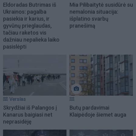
Eldoradas Butrimas iš
Mia Pilibaitytė susidūrė su
Ukrainos: pagalba
nemalonia situacija:
pasiekia ir karius, ir
išplatino svarbų
gyvūnų prieglaudas,
pranešimą
tačiau raketos vis
dažniau nepalieka laiko
pasislėpti
Verslas
Skrydžiai iš Palangos į
Butų pardavimai
Kanarus baigiasi net
Klaipėdoje šiemet auga
neprasidėję