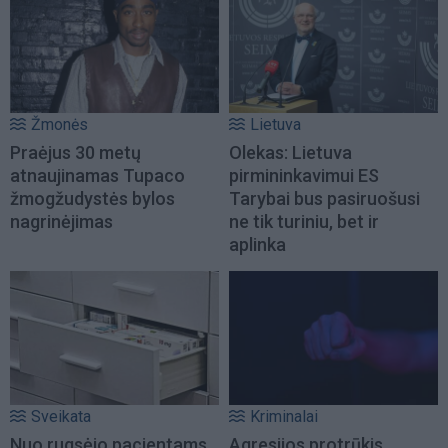
Žmonės
Lietuva
Praėjus 30 metų
Olekas: Lietuva
atnaujinamas Tupaco
pirmininkavimui ES
žmogžudystės bylos
Tarybai bus pasiruošusi
nagrinėjimas
ne tik turiniu, bet ir
aplinka
Sveikata
Kriminalai
Nuo rugsėjo pacientams
Agresijos protrūkis