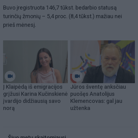
Buvo įregistruota 146,7 tūkst. bedarbio statusą
turinčių žmonių – 5,4 proc. (8,4 tūkst.) mažiau nei
prieš mėnesį.
Į Klaipėdą iš emigracijos
Jūros šventę anksčiau
grįžusi Karina Kučinskienė
puošęs Anatolijus
įvardijo didžiausią savo
Klemencovas: gal jau
norą
užtenka
Šiuo metu skaitomiausi