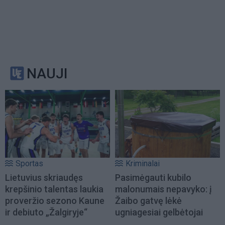
NAUJI
Sportas
Kriminalai
Lietuvius skriaudęs
Pasimėgauti kubilo
krepšinio talentas laukia
malonumais nepavyko: į
proveržio sezono Kaune
Žaibo gatvę lėkė
ir debiuto „Žalgiryje“
ugniagesiai gelbėtojai