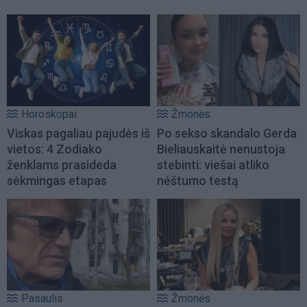
Horoskopai
Žmonės
Viskas pagaliau pajudės iš
Po sekso skandalo Gerda
vietos: 4 Zodiako
Bieliauskaitė nenustoja
ženklams prasideda
stebinti: viešai atliko
sėkmingas etapas
nėštumo testą
Pasaulis
Žmonės