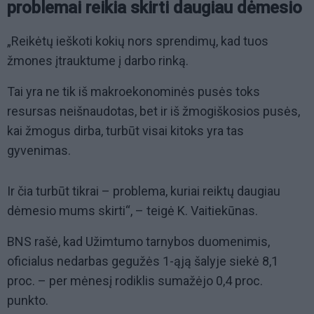
problemai reikia skirti daugiau dėmesio
„Reikėtų ieškoti kokių nors sprendimų, kad tuos
žmones įtrauktume į darbo rinką.
Tai yra ne tik iš makroekonominės pusės toks
resursas neišnaudotas, bet ir iš žmogiškosios pusės,
kai žmogus dirba, turbūt visai kitoks yra tas
gyvenimas.
Ir čia turbūt tikrai – problema, kuriai reiktų daugiau
dėmesio mums skirti“, – teigė K. Vaitiekūnas.
BNS rašė, kad Užimtumo tarnybos duomenimis,
oficialus nedarbas gegužės 1-ąją šalyje siekė 8,1
proc. – per mėnesį rodiklis sumažėjo 0,4 proc.
punkto.