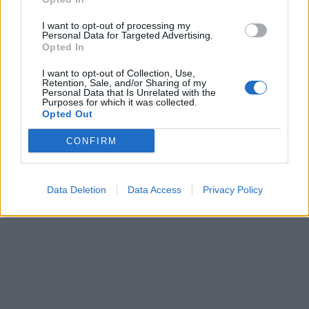
I want to opt-out of processing my
Personal Data for Targeted Advertising.
Opted In
I want to opt-out of Collection, Use,
Retention, Sale, and/or Sharing of my
Personal Data that Is Unrelated with the
Purposes for which it was collected.
Lietuva
Lietuva
Opted Out
Čmilytė-Nielsen
Ugniagesiai dėl audros
neatmeta idėjos
nuverstų medžių į
CONFIRM
kandidatuoti į
iškvietimus vyko beveik
prezidentus
(28)
50 kartų
Data Deletion
Data Access
Privacy Policy