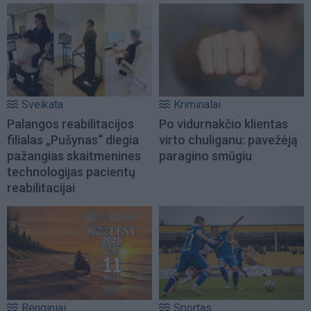
Sveikata
Kriminalai
Palangos reabilitacijos
Po vidurnakčio klientas
filialas „Pušynas“ diegia
virto chuliganu: pavežėją
pažangias skaitmenines
paragino smūgiu
technologijas pacientų
reabilitacijai
Renginiai
Sportas