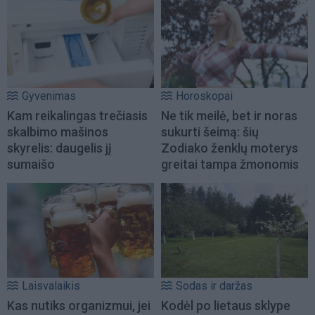
Gyvenimas
Horoskopai
Kam reikalingas trečiasis
Ne tik meilė, bet ir noras
skalbimo mašinos
sukurti šeimą: šių
skyrelis: daugelis jį
Zodiako ženklų moterys
sumaišo
greitai tampa žmonomis
Laisvalaikis
Sodas ir daržas
Kas nutiks organizmui, jei
Kodėl po lietaus sklype