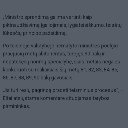
„Ministro sprendimą galima vertinti kaip
piktnaudžiavimą įgaliojimais, lygiateisiškumo, teisėtų
lūkesčių principo pažeidimą.
Po teisinėje valstybėje nematyto ministrės poelgio
praėjusių metų abiturientas, turėjęs 90 balų ir
nepatekęs į norimą specialybę, šiais metais negalės
konkuruoti su realiaisiais šių metų 81, 82, 83, 84, 85,
86, 87, 88, 89, 90 balų gavusiais.
Jis turi realų pagrindą pradėti teisminius procesus“, –
Eltai atsiųstame komentare cituojamas tarybos
pirmininkas.