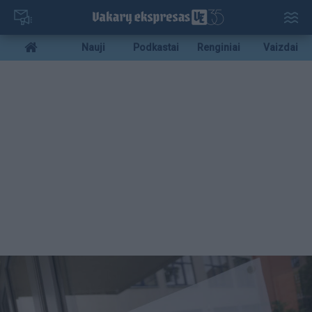
Pereiti
į
pagrindinį
Mobile
Nauji
Podkastai
Renginiai
Vaizdai
turinį
menu
bottom