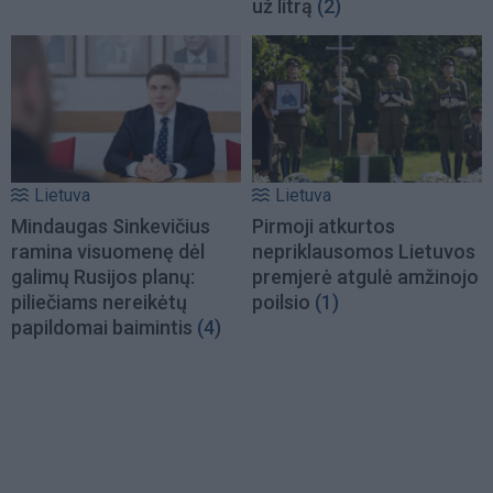
už litrą
(2)
Lietuva
Lietuva
Mindaugas Sinkevičius
Pirmoji atkurtos
ramina visuomenę dėl
nepriklausomos Lietuvos
galimų Rusijos planų:
premjerė atgulė amžinojo
piliečiams nereikėtų
poilsio
(1)
papildomai baimintis
(4)