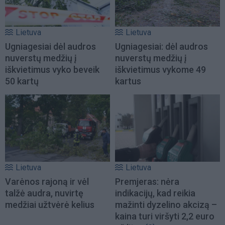
Lietuva
Lietuva
Ugniagesiai dėl audros
Ugniagesiai: dėl audros
nuverstų medžių į
nuverstų medžių į
iškvietimus vyko beveik
iškvietimus vykome 49
50 kartų
kartus
Lietuva
Lietuva
Varėnos rajoną ir vėl
Premjeras: nėra
talžė audra, nuvirtę
indikacijų, kad reikia
medžiai užtvėrė kelius
mažinti dyzelino akcizą –
kaina turi viršyti 2,2 euro