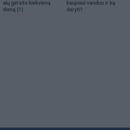
alų gersite kiekvieną
kaupiasi vanduo ir ką
dieną
(1)
daryti?
Load
More