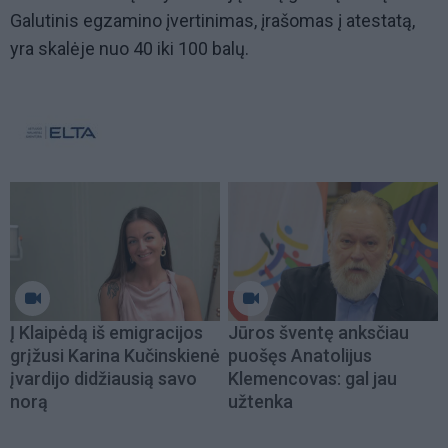
Galutinis egzamino įvertinimas, įrašomas į atestatą,
yra skalėje nuo 40 iki 100 balų.
Į Klaipėdą iš emigracijos
Jūros šventę anksčiau
grįžusi Karina Kučinskienė
puošęs Anatolijus
įvardijo didžiausią savo
Klemencovas: gal jau
norą
užtenka