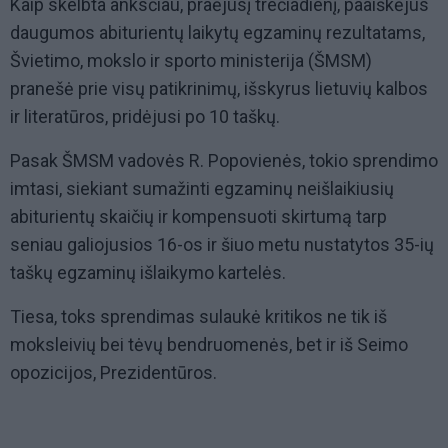
Kaip skelbta anksčiau, praėjusį trečiadienį, paaiškėjus
daugumos abiturientų laikytų egzaminų rezultatams,
Švietimo, mokslo ir sporto ministerija (ŠMSM)
pranešė prie visų patikrinimų, išskyrus lietuvių kalbos
ir literatūros, pridėjusi po 10 taškų.
Pasak ŠMSM vadovės R. Popovienės, tokio sprendimo
imtasi, siekiant sumažinti egzaminų neišlaikiusių
abiturientų skaičių ir kompensuoti skirtumą tarp
seniau galiojusios 16-os ir šiuo metu nustatytos 35-ių
taškų egzaminų išlaikymo kartelės.
Tiesa, toks sprendimas sulaukė kritikos ne tik iš
moksleivių bei tėvų bendruomenės, bet ir iš Seimo
opozicijos, Prezidentūros.