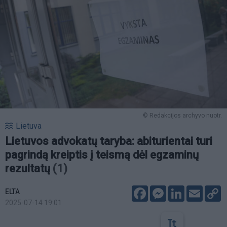
© Redakcijos archyvo nuotr.
Lietuva
Lietuvos advokatų taryba: abiturientai turi
pagrindą kreiptis į teismą dėl egzaminų
rezultatų
(1)
Facebook
Messenger
LinkedIn
Email
C
ELTA
L
2025-07-14 19:01