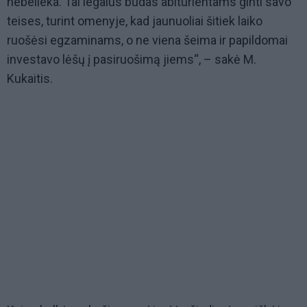
nebelieka. Tai legalus būdas abiturientams ginti savo
teises, turint omenyje, kad jaunuoliai šitiek laiko
ruošėsi egzaminams, o ne viena šeima ir papildomai
investavo lėšų į pasiruošimą jiems“, – sakė M.
Kukaitis.