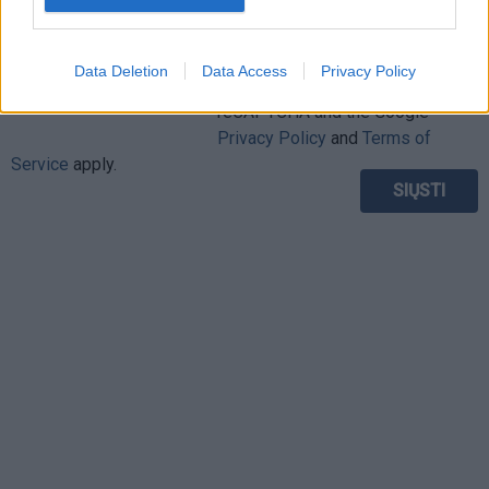
Data Deletion
Data Access
Privacy Policy
This site is protected by
Sutinku su
taisyklėmis
reCAPTCHA and the Google
Privacy Policy
and
Terms of
Service
apply.