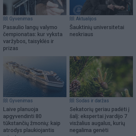
Gyvenimas
Aktualijos
Pasaulio langų valymo
Šauktinių universitetai
čempionatas: kur vyksta
neskriaus
varžybos, taisyklės ir
prizas
Gyvenimas
Sodas ir daržas
Laive planuoja
Sekatorių geriau padėti į
apgyvendinti 80
šalį: ekspertai įvardijo 7
tūkstančių žmonių: kaip
visžalius augalus, kurių
atrodys plaukiojantis
negalima genėti