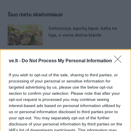
Šiuo metu skaitomiausi
Geltonuoja agurkų lapai: kalta ne
liga, o viena dažna klaida
Rekordiškai nusekęs Dunojus
atidengė II pasaulinio karo laikų
ve.lt -
Do Not Process My Personal Information
radinius
If you wish to opt-out of the sale, sharing to third parties, or
Magnetinė audra rugpjūčio 8 dieną:
processing of your personal or sensitive information for
kokia jos galia
targeted advertising by us, please use the below opt-out
section to confirm your selection. Please note that after your
opt-out request is processed you may continue seeing
interest-based ads based on personal information utilized by
us or personal information disclosed to third parties prior to
your opt-out. You may separately opt-out of the further
disclosure of your personal information by third parties on the
IAB’s list of downstream participants. This information may