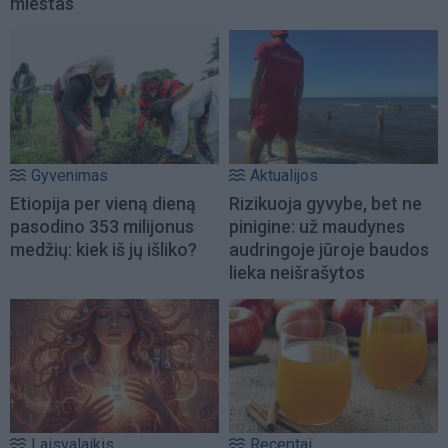
miestas
Gyvenimas
Aktualijos
Etiopija per vieną dieną
Rizikuoja gyvybe, bet ne
pasodino 353 milijonus
pinigine: už maudynes
medžių: kiek iš jų išliko?
audringoje jūroje baudos
lieka neišrašytos
Laisvalaikis
Receptai