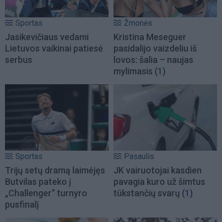
Sportas
Žmonės
Jasikevičiaus vedami
Kristina Meseguer
Lietuvos vaikinai patiesė
pasidalijo vaizdeliu iš
serbus
lovos: šalia – naujas
mylimasis
(1)
Sportas
Pasaulis
Trijų setų dramą laimėjęs
JK vairuotojai kasdien
Butvilas pateko į
pavagia kuro už šimtus
„Challenger“ turnyro
tūkstančių svarų
(1)
pusfinalį