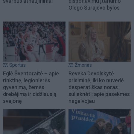
svarbūs atnaujinimai
disponavimu įtariamo
Olego Šurajevo bylos
Sportas
Žmonės
Eglė Šventoraitė – apie
Reveka Devolskytė
rinktinę, legionierės
prisiminė, iki ko nuvedė
gyvenimą, žemės
desperatiškas noras
drebėjimą ir didžiausią
sulieknėti: apie pasekmes
svajonę
negalvojau