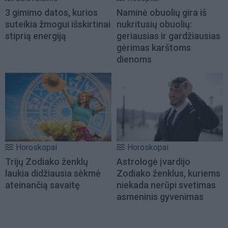
3 gimimo datos, kurios
Naminė obuolių gira iš
suteikia žmogui išskirtinai
nukritusių obuolių:
stiprią energiją
geriausias ir gardžiausias
gėrimas karštoms
dienoms
Horoskopai
Horoskopai
Trijų Zodiako ženklų
Astrologė įvardijo
laukia didžiausia sėkmė
Zodiako ženklus, kuriems
ateinančią savaitę
niekada nerūpi svetimas
asmeninis gyvenimas