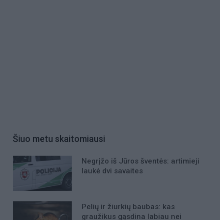
Šiuo metu skaitomiausi
Negrįžo iš Jūros šventės: artimieji
laukė dvi savaites
Pelių ir žiurkių baubas: kas
graužikus gąsdina labiau nei