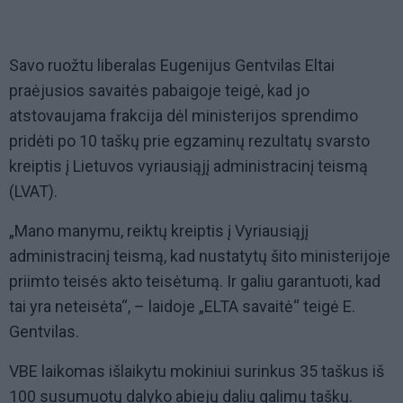
Savo ruožtu liberalas Eugenijus Gentvilas Eltai
praėjusios savaitės pabaigoje teigė, kad jo
atstovaujama frakcija dėl ministerijos sprendimo
pridėti po 10 taškų prie egzaminų rezultatų svarsto
kreiptis į Lietuvos vyriausiąjį administracinį teismą
(LVAT).
„Mano manymu, reiktų kreiptis į Vyriausiąjį
administracinį teismą, kad nustatytų šito ministerijoje
priimto teisės akto teisėtumą. Ir galiu garantuoti, kad
tai yra neteisėta“, – laidoje „ELTA savaitė“ teigė E.
Gentvilas.
VBE laikomas išlaikytu mokiniui surinkus 35 taškus iš
100 susumuotų dalyko abiejų dalių galimų taškų.