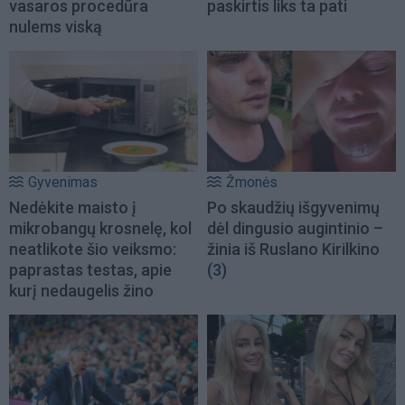
vasaros procedūra
paskirtis liks ta pati
nulems viską
Gyvenimas
Žmonės
Nedėkite maisto į
Po skaudžių išgyvenimų
mikrobangų krosnelę, kol
dėl dingusio augintinio –
neatlikote šio veiksmo:
žinia iš Ruslano Kirilkino
paprastas testas, apie
(3)
kurį nedaugelis žino