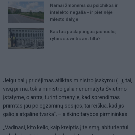
Namai žmonėms su psichikos ir
intelekto negalia - ir pietinėje
miesto dalyje
Kas tas paslaptingas jaunuolis,
rytais stovintis ant tilto?
Jeigu balų pridėjimas atliktas ministro įsakymu (…), tai,
visų pirma, tokia ministro galia nenumatyta Švietimo
įstatyme, o antra, turint omenyje, kad sprendimas
priimtas jau po egzaminų sesijos, tai reiškia, kad jis
galioja atgaline tvarka“, – aiškino tarybos pirmininkas.
„Vadinasi, kito kelio, kaip kreiptis į teismą, abiturientui