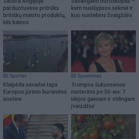
Sausra Anglijoje:
Savaitgalio horoskopas –
parduotuvėse pritrūks
kam nusišypsos sėkmė ir
britiškų maisto produktų,
kuo nustebins žvaigždės
kils kainos
Sportas
Gyvenimas
Klaipėda savaitei taps
Trumpos šukuosenos
Europos jūrinio buriavimo
moterims po 50-ies: 7
sostine
idėjos gaiviam ir stilingam
įvaizdžiui