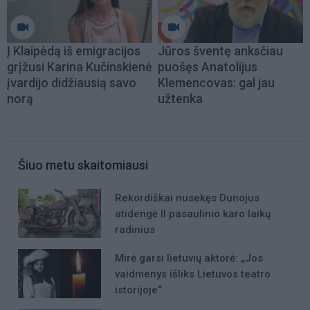
Į Klaipėdą iš emigracijos
Jūros šventę anksčiau
grįžusi Karina Kučinskienė
puošęs Anatolijus
įvardijo didžiausią savo
Klemencovas: gal jau
norą
užtenka
Šiuo metu skaitomiausi
Rekordiškai nusekęs Dunojus
atidengė II pasaulinio karo laikų
radinius
Mirė garsi lietuvių aktorė: „Jos
vaidmenys išliks Lietuvos teatro
istorijoje“