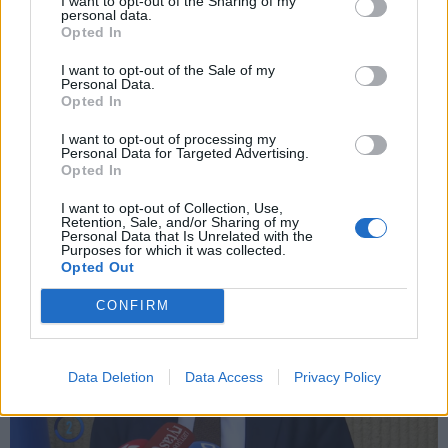
I want to opt-out of the Sharing of my
personal data.
santaupų būtent tą dieną, kai įsinešė lėšas į banką.
Opted In
I want to opt-out of the Sale of my
Skaidrumas prieš sisteminį įpratimą
Personal Data.
Opted In
Šie įvykiai rodo, kad Lietuvoje vis dar gajus požiūris,
I want to opt-out of processing my
Personal Data for Targeted Advertising.
jog grynieji pinigai ir neformalūs ryšiai yra „laisvės ir
Opted In
nepriklausomumo“ ženklas, kaip teigia R. Žemaitaitis.
I want to opt-out of Collection, Use,
Retention, Sale, and/or Sharing of my
Personal Data that Is Unrelated with the
Purposes for which it was collected.
Opted Out
CONFIRM
Data Deletion
Data Access
Privacy Policy