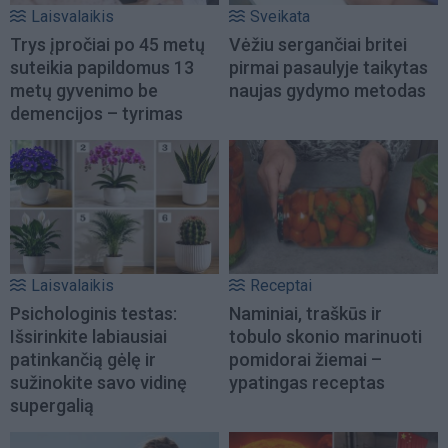
Laisvalaikis
Sveikata
Trys įpročiai po 45 metų
Vėžiu sergančiai britei
suteikia papildomus 13
pirmai pasaulyje taikytas
metų gyvenimo be
naujas gydymo metodas
demencijos – tyrimas
Laisvalaikis
Receptai
Psichologinis testas:
Naminiai, traškūs ir
Išsirinkite labiausiai
tobulo skonio marinuoti
patinkančią gėlę ir
pomidorai žiemai –
sužinokite savo vidinę
ypatingas receptas
supergalią