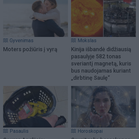
Gyvenimas
Mokslas
Moters požiūris į vyrą
Kinija išbandė didžiausią
pasaulyje 582 tonas
sveriantį magnetą, kuris
bus naudojamas kuriant
„dirbtinę Saulę“
Pasaulis
Horoskopai