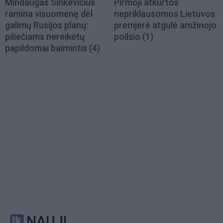
Mindaugas Sinkevičius
Pirmoji atkurtos
ramina visuomenę dėl
nepriklausomos Lietuvos
galimų Rusijos planų:
premjerė atgulė amžinojo
piliečiams nereikėtų
poilsio
(1)
papildomai baimintis
(4)
NAUJI