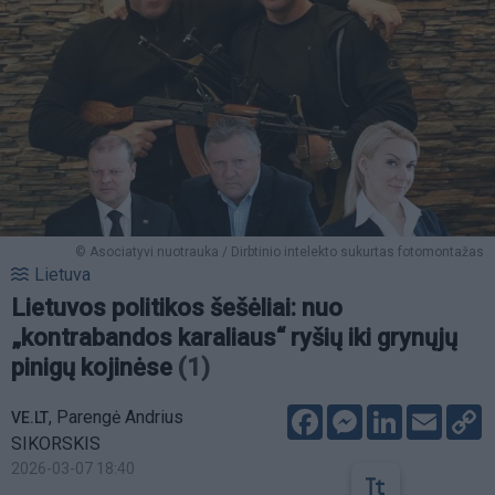
© Asociatyvi nuotrauka / Dirbtinio intelekto sukurtas fotomontažas
Lietuva
Lietuvos politikos šešėliai: nuo
„kontrabandos karaliaus“ ryšių iki grynųjų
pinigų kojinėse
(1)
Facebook
Messenger
LinkedIn
Email
C
,
Parengė Andrius
VE.LT
L
SIKORSKIS
2026-03-07 18:40