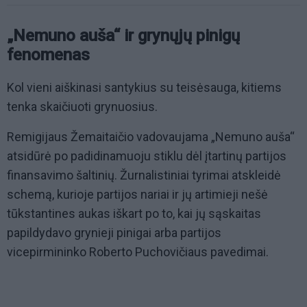
„Nemuno auša“ ir grynųjų pinigų
fenomenas
Kol vieni aiškinasi santykius su teisėsauga, kitiems
tenka skaičiuoti grynuosius.
Remigijaus Žemaitaičio vadovaujama „Nemuno auša“
atsidūrė po padidinamuoju stiklu dėl įtartinų partijos
finansavimo šaltinių. Žurnalistiniai tyrimai atskleidė
schemą, kurioje partijos nariai ir jų artimieji nešė
tūkstantines aukas iškart po to, kai jų sąskaitas
papildydavo grynieji pinigai arba partijos
vicepirmininko Roberto Puchovičiaus pavedimai.