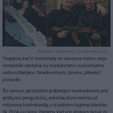
© Marijanas Taraškevičius / YouTube ekrano nuotr.
Teigiama, kad V. Vonžutaitę ne vienerius metus siejo
romantiški santykiai su nusikalstamo susivienijimo
vadovu Marijanu Taraškevičiumi, žinomu „Mareko“
pravarde.
Šis asmuo, garsėjantis prabanga ir nuotraukomis prie
ginklų bei pinigų krūvų, anksčiau buvo teistas už
milijoninę kontrabandą, o iš kalėjimo lygtinai išleistas
tik 2024-ųjų liepą. Įtariama, kad vos atgavęs laisvę jis