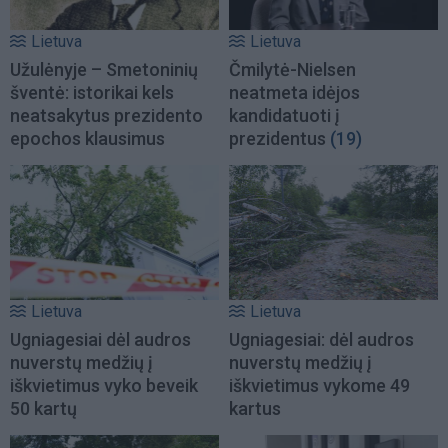
Lietuva
Lietuva
Užulėnyje – Smetoninių
Čmilytė-Nielsen
šventė: istorikai kels
neatmeta idėjos
neatsakytus prezidento
kandidatuoti į
epochos klausimus
prezidentus
(19)
Lietuva
Lietuva
Ugniagesiai dėl audros
Ugniagesiai: dėl audros
nuverstų medžių į
nuverstų medžių į
iškvietimus vyko beveik
iškvietimus vykome 49
50 kartų
kartus