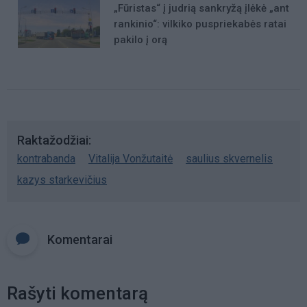
„Fūristas“ į judrią sankryžą įlėkė „ant
rankinio“: vilkiko puspriekabės ratai
pakilo į orą
Raktažodžiai
kontrabanda
Vitalija Vonžutaitė
saulius skvernelis
kazys starkevičius
Komentarai
Rašyti komentarą