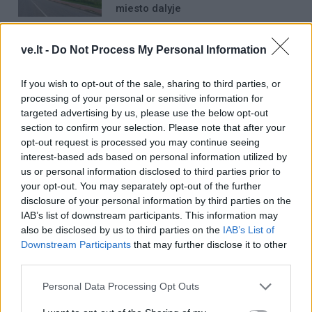
miesto dalyje
Kas tas paslaptingas jaunuolis,
ve.lt -
Do Not Process My Personal Information
rytais stovintis ant tilto?
If you wish to opt-out of the sale, sharing to third parties, or
processing of your personal or sensitive information for
targeted advertising by us, please use the below opt-out
section to confirm your selection. Please note that after your
opt-out request is processed you may continue seeing
Pats R. Puchovičius, deklaravęs beveik pusę milijono
interest-based ads based on personal information utilized by
eurų grynųjų „kojinėje“, teigia, kad tai normalu.
us or personal information disclosed to third parties prior to
your opt-out. You may separately opt-out of the further
Tačiau faktai, kad pensininkas tėvas ar brolis perveda
disclosure of your personal information by third parties on the
IAB’s list of downstream participants. This information may
tūkstantines sumas nario mokesčio tuo metu, kai jų
also be disclosed by us to third parties on the
IAB’s List of
sąskaitose buvo likę vos keli eurai, kelia rimtų
Downstream Participants
that may further disclose it to other
abejonių dėl galimo fiktyvaus rėmimo.
third parties.
Personal Data Processing Opt Outs
Šis šešėlis krenta ir ant aplinkos ministro Kastyčio
Žuromsko, kuris partijai paaukojo 2500 eurų iš grynųjų