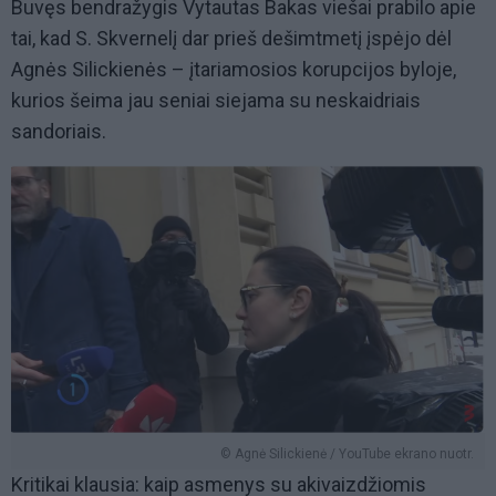
Buvęs bendražygis Vytautas Bakas viešai prabilo apie
tai, kad S. Skvernelį dar prieš dešimtmetį įspėjo dėl
Agnės Silickienės – įtariamosios korupcijos byloje,
kurios šeima jau seniai siejama su neskaidriais
sandoriais.
© Agnė Silickienė / YouTube ekrano nuotr.
Kritikai klausia: kaip asmenys su akivaizdžiomis