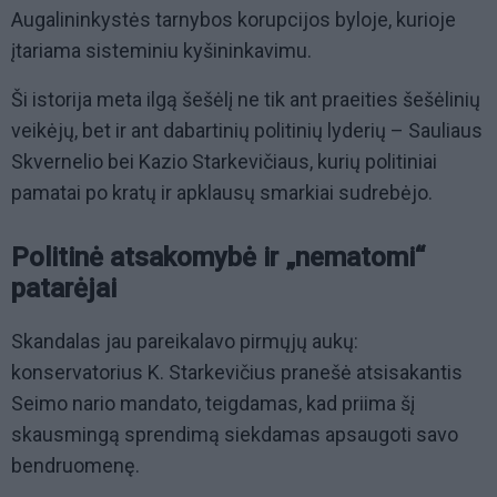
Augalininkystės tarnybos korupcijos byloje, kurioje
įtariama sisteminiu kyšininkavimu.
Ši istorija meta ilgą šešėlį ne tik ant praeities šešėlinių
veikėjų, bet ir ant dabartinių politinių lyderių – Sauliaus
Skvernelio bei Kazio Starkevičiaus, kurių politiniai
pamatai po kratų ir apklausų smarkiai sudrebėjo.
Politinė atsakomybė ir „nematomi“
patarėjai
Skandalas jau pareikalavo pirmųjų aukų:
konservatorius K. Starkevičius pranešė atsisakantis
Seimo nario mandato, teigdamas, kad priima šį
skausmingą sprendimą siekdamas apsaugoti savo
bendruomenę.