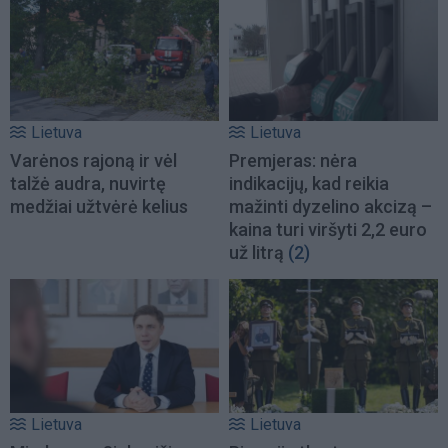
Lietuva
Lietuva
Varėnos rajoną ir vėl
Premjeras: nėra
talžė audra, nuvirtę
indikacijų, kad reikia
medžiai užtvėrė kelius
mažinti dyzelino akcizą –
kaina turi viršyti 2,2 euro
už litrą
(2)
Lietuva
Lietuva