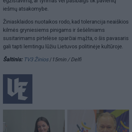
egzistavimą, ar tyrimas vėl pasibaigs tik pavienių
iešmų atsakomybe.
Žiniasklaidos nuotaikos rodo, kad tolerancija neaiškios
kilmės gryniesiems pinigams ir šešėliniams
susitarimams pirtelėse sparčiai mąžta, o šis pavasaris
gali tapti lemtingu lūžiu Lietuvos politinėje kultūroje.
Šaltinis:
TV3 Žinios
/
15min / Delfi