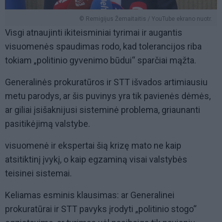
© Remigijus Žemaitaitis / YouTube ekrano nuotr.
Visgi atnaujinti ikiteisminiai tyrimai ir augantis
visuomenės spaudimas rodo, kad tolerancijos riba
tokiam „politinio gyvenimo būdui“ sparčiai mąžta.
Generalinės prokuratūros ir STT išvados artimiausiu
metu parodys, ar šis puvinys yra tik pavienės dėmės,
ar giliai įsišaknijusi sisteminė problema, griaunanti
pasitikėjimą valstybe.
visuomenė ir ekspertai šią krizę mato ne kaip
atsitiktinį įvykį, o kaip egzaminą visai valstybės
teisinei sistemai.
Keliamas esminis klausimas: ar Generalinei
prokuratūrai ir STT pavyks įrodyti „politinio stogo“