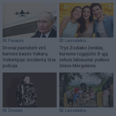
Pasaulis
Laisvalaikis
Dronai pastebėti virš
Trys Zodiako ženklai,
karinės bazės Vakarų
kuriems rugpjūčio 8-ąją
Vokietijoje: incidentą tiria
seksis labiausiai: puikios
policija
žinios Mergelėms
Žmonės
Laisvalaikis