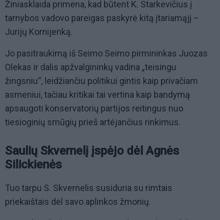
Žiniasklaida primena, kad būtent K. Starkevičius į
tarnybos vadovo pareigas paskyrė kitą įtariamąjį –
Jurijų Kornijenką.
Jo pasitraukimą iš Seimo Seimo pirmininkas Juozas
Olekas ir dalis apžvalgininkų vadina „teisingu
žingsniu“, leidžiančiu politikui gintis kaip privačiam
asmeniui, tačiau kritikai tai vertina kaip bandymą
apsaugoti konservatorių partijos reitingus nuo
tiesioginių smūgių prieš artėjančius rinkimus.
Saulių Skvernelį įspėjo dėl Agnės
Silickienės
Tuo tarpu S. Skvernelis susiduria su rimtais
priekaištais dėl savo aplinkos žmonių.