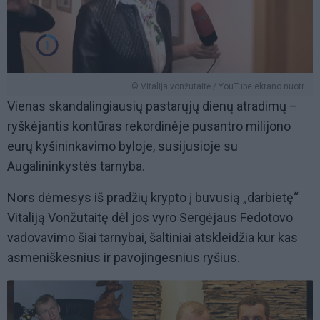
© Vitalija vonžutaitė / YouTube ekrano nuotr.
Vienas skandalingiausių pastarųjų dienų atradimų –
ryškėjantis kontūras rekordinėje pusantro milijono
eurų kyšininkavimo byloje, susijusioje su
Augalininkystės tarnyba.
Nors dėmesys iš pradžių krypto į buvusią „darbietę“
Vitaliją Vonžutaitę dėl jos vyro Sergėjaus Fedotovo
vadovavimo šiai tarnybai, šaltiniai atskleidžia kur kas
asmeniškesnius ir pavojingesnius ryšius.