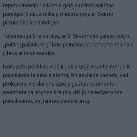
reputacinėmis rizikomis galėjo užimti aukštas
pareigas Vidaus reikalų ministerijoje ar Seimo
pirmininko komandoje?
Teisėsauga tiria versiją, ar S. Skvernelis galėjo rodyti
„politinį palankumą“ korupcinėms schemoms mainais
į įtaką ar kitas naudas.
Nors pats politikas viešai deklaruoja esantis ramus ir
pasitikintis teisine sistema, žiniasklaida pastebi, kad
prokurorai vis dar analizuoja gautus duomenis ir
neatmeta galimybės kreiptis dėl jo neliečiamybės
panaikinimo, jei įtarimai pasitvirtintų.