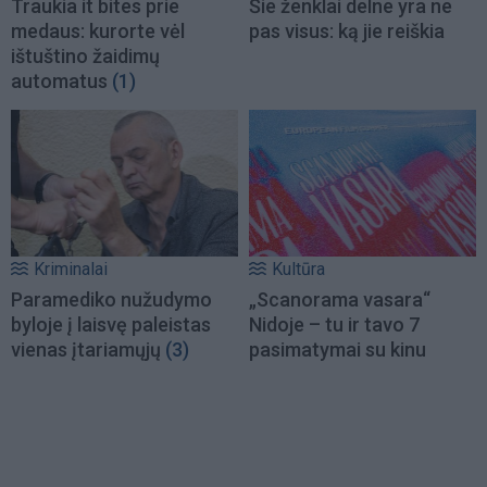
Traukia it bites prie
Šie ženklai delne yra ne
medaus: kurorte vėl
pas visus: ką jie reiškia
ištuštino žaidimų
automatus
(1)
Kriminalai
Kultūra
Paramediko nužudymo
„Scanorama vasara“
byloje į laisvę paleistas
Nidoje – tu ir tavo 7
vienas įtariamųjų
(3)
pasimatymai su kinu