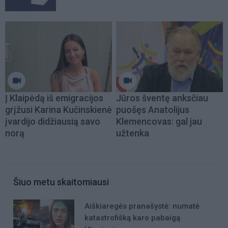
Į Klaipėdą iš emigracijos
Jūros šventę anksčiau
grįžusi Karina Kučinskienė
puošęs Anatolijus
įvardijo didžiausią savo
Klemencovas: gal jau
norą
užtenka
Šiuo metu skaitomiausi
Aiškiaregės pranašystė: numatė
katastrofišką karo pabaigą