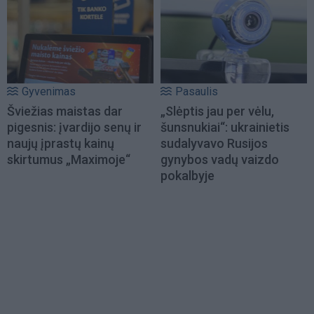
Gyvenimas
Pasaulis
Šviežias maistas dar
„Slėptis jau per vėlu,
pigesnis: įvardijo senų ir
šunsnukiai“: ukrainietis
naujų įprastų kainų
sudalyvavo Rusijos
skirtumus „Maximoje“
gynybos vadų vaizdo
pokalbyje