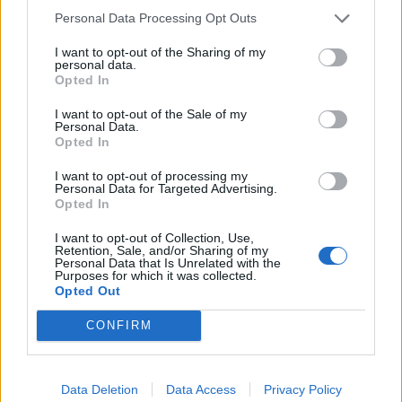
Personal Data Processing Opt Outs
I want to opt-out of the Sharing of my
personal data.
Opted In
I want to opt-out of the Sale of my
Lietuva
Lietuva
Personal Data.
Čmilytė-Nielsen
Ugniagesiai dėl audros
Opted In
neatmeta idėjos
nuverstų medžių į
I want to opt-out of processing my
kandidatuoti į
iškvietimus vyko beveik
Personal Data for Targeted Advertising.
prezidentus
(16)
50 kartų
Opted In
I want to opt-out of Collection, Use,
Retention, Sale, and/or Sharing of my
Personal Data that Is Unrelated with the
Purposes for which it was collected.
Opted Out
CONFIRM
Lietuva
Lietuva
Ugniagesiai: dėl audros
Varėnos rajoną ir vėl
Data Deletion
Data Access
Privacy Policy