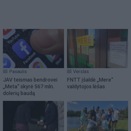
Pasaulis
Verslas
JAV teismas bendrovei
FNTT įšaldė „Mere“
„Meta“ skyrė 567 mln.
valdytojos lėšas
dolerių baudą