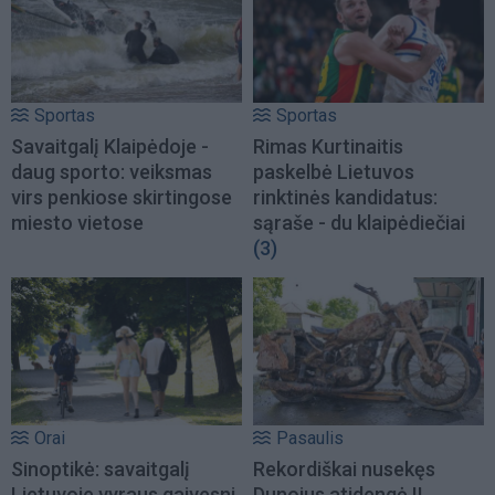
Sportas
Sportas
Savaitgalį Klaipėdoje -
Rimas Kurtinaitis
daug sporto: veiksmas
paskelbė Lietuvos
virs penkiose skirtingose
rinktinės kandidatus:
miesto vietose
sąraše - du klaipėdiečiai
(3)
Orai
Pasaulis
Sinoptikė: savaitgalį
Rekordiškai nusekęs
Lietuvoje vyraus gaivesni
Dunojus atidengė II