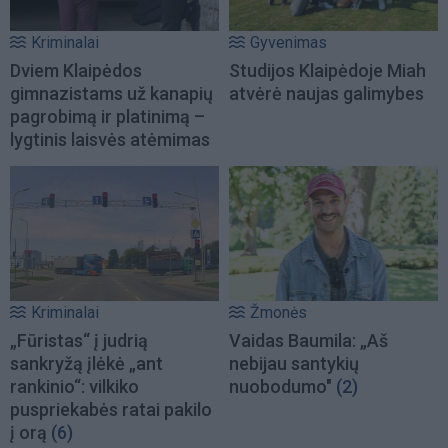
Kriminalai
Gyvenimas
Dviem Klaipėdos
Studijos Klaipėdoje Miah
gimnazistams už kanapių
atvėrė naujas galimybes
pagrobimą ir platinimą –
lygtinis laisvės atėmimas
Kriminalai
Žmonės
„Fūristas“ į judrią
Vaidas Baumila: „Aš
sankryžą įlėkė „ant
nebijau santykių
rankinio“: vilkiko
nuobodumo"
(2)
puspriekabės ratai pakilo
į orą
(6)