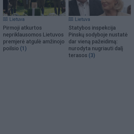
Lietuva
Lietuva
Pirmoji atkurtos
Statybos inspekcija
nepriklausomos Lietuvos
Pinskų sodyboje nustatė
premjerė atgulė amžinojo
dar vieną pažeidimą:
poilsio
(1)
nurodyta nugriauti dalį
terasos
(3)