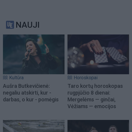
NAUJI
Kultūra
Horoskopai
Aušra Butkevičienė:
Taro kortų horoskopas
negaliu atskirti, kur -
rugpjūčio 8 dienai:
darbas, o kur - pomėgis
Mergelėms — ginčai,
Vėžiams — emocijos