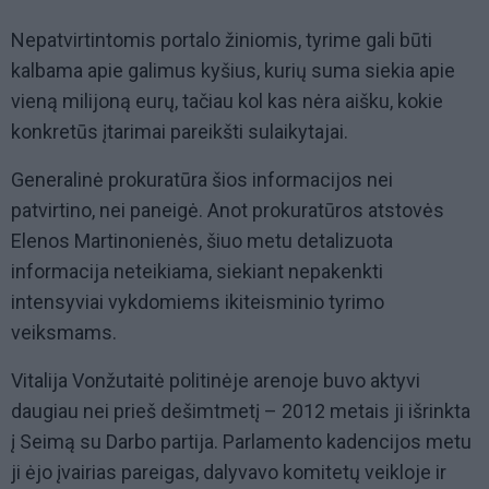
Nepatvirtintomis portalo žiniomis, tyrime gali būti
kalbama apie galimus kyšius, kurių suma siekia apie
vieną milijoną eurų, tačiau kol kas nėra aišku, kokie
konkretūs įtarimai pareikšti sulaikytajai.
Generalinė prokuratūra šios informacijos nei
patvirtino, nei paneigė. Anot prokuratūros atstovės
Elenos Martinonienės, šiuo metu detalizuota
informacija neteikiama, siekiant nepakenkti
intensyviai vykdomiems ikiteisminio tyrimo
veiksmams.
Vitalija Vonžutaitė politinėje arenoje buvo aktyvi
daugiau nei prieš dešimtmetį – 2012 metais ji išrinkta
į Seimą su Darbo partija. Parlamento kadencijos metu
ji ėjo įvairias pareigas, dalyvavo komitetų veikloje ir