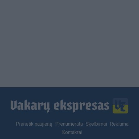
Load
More
Footer
Pranešk naujieną
Prenumerata
Skelbimai
Reklama
menu
Kontaktai