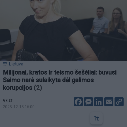
Lietuva
Milijonai, kratos ir teismo šešėliai: buvusi
Seimo narė sulaikyta dėl galimos
korupcijos
(2)
Facebook
Messenger
LinkedIn
Email
C
VE.LT
L
2025-12-15 16:00