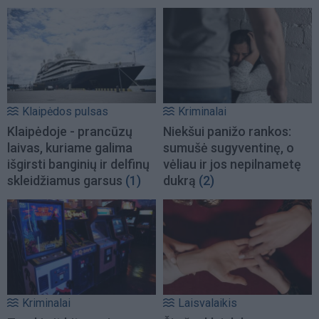
Klaipėdos pulsas
Kriminalai
Klaipėdoje - prancūzų
Niekšui panižo rankos:
laivas, kuriame galima
sumušė sugyventinę, o
išgirsti banginių ir delfinų
vėliau ir jos nepilnametę
skleidžiamus garsus
(1)
dukrą
(2)
Kriminalai
Laisvalaikis