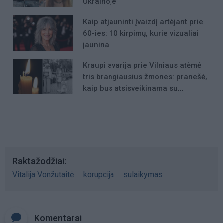
Ukrainoje
Kaip atjauninti įvaizdį artėjant prie
60-ies: 10 kirpimų, kurie vizualiai
jaunina
Kraupi avarija prie Vilniaus atėmė
tris brangiausius žmones: pranešė,
kaip bus atsisveikinama su
mergaite, jos mama ir močiute
Raktažodžiai
Vitalija Vonžutaitė
korupcija
sulaikymas
Komentarai