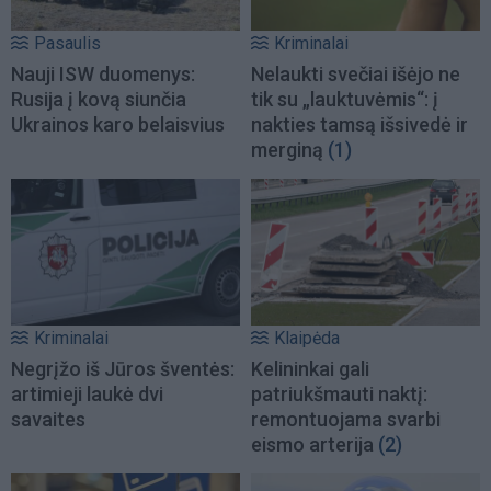
Pasaulis
Kriminalai
Nauji ISW duomenys:
Nelaukti svečiai išėjo ne
Rusija į kovą siunčia
tik su „lauktuvėmis“: į
Ukrainos karo belaisvius
nakties tamsą išsivedė ir
merginą
(1)
Kriminalai
Klaipėda
Negrįžo iš Jūros šventės:
Kelininkai gali
artimieji laukė dvi
patriukšmauti naktį:
savaites
remontuojama svarbi
eismo arterija
(2)